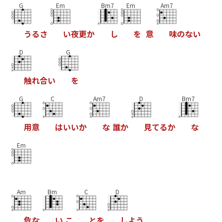
G
Em
Bm7
Em
Am7
う
る
さ
い
夜
更
か
し
を
意
味
の
な
い
D
G
触
れ
合
い
を
G
C
Am7
D
Bm7
用
意
は
い
い
か
な
誰
か
見
て
る
か
な
Em
Am
Bm
C
D
危
な
い
こ
と
を
し
よ
う