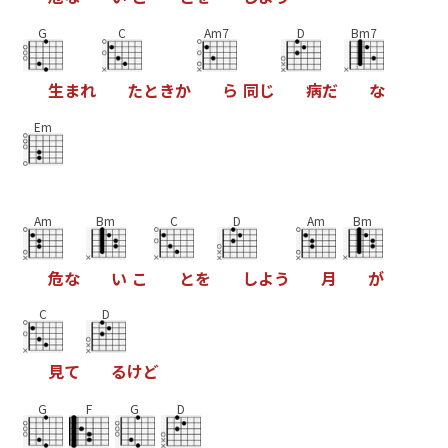
G
C
Am7
D
Bm7
生
ま
れ
た
と
き
か
ら
同
じ
病
だ
な
Em
Am
Bm
C
D
Am
Bm
危
な
い
こ
と
を
し
よ
う
月
が
C
D
見
て
る
け
ど
G
F
G
D