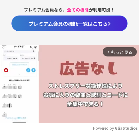
プレミアム会員なら、
全ての機能
が利用可能！
プレミアム会員の機能一覧はこちら
もっと見る
arrow_forward_ios
Powered by 
GliaStudios