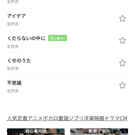
星野源
アイデア
星野源
くだらないの中に
初心者ver
星野源
くせのうた
星野源
不思議
星野源
人気
定番
アニメ
ボカロ
童謡
ジブリ
洋楽
映画
ドラマ
CM
初心者向け
動画プラス