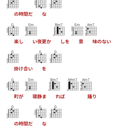
の
時
間
だ
な
G
Em
Bm7
Em
Am7
楽
し
い
夜
更
か
し
を
意
味
の
な
い
D
G
D
掛
け
合
い
を
G
Em
Bm7
A#m7
Am7
町
が
寝
静
ま
れ
ば
踊
り
D
G
D
の
時
間
だ
な