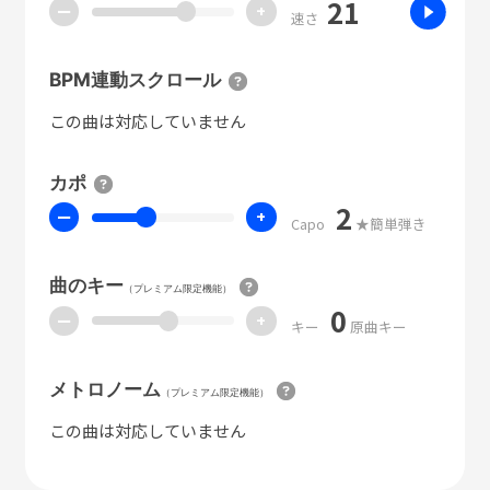
21
ー
+
速さ
BPM連動スクロール
この曲は対応していません
カポ
2
ー
+
Capo
★簡単弾き
曲のキー
（プレミアム限定機能）
0
ー
+
キー
原曲キー
メトロノーム
（プレミアム限定機能）
この曲は対応していません