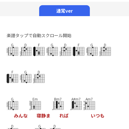
Mute
通常ver
楽譜タップで自動スクロール開始
G
D
F
G
D
F
G
D
F
G
D
G
Em
Bm7
A#m7
Am7
み
ん
な
寝
静
ま
れ
ば
い
つ
も
D
G
D