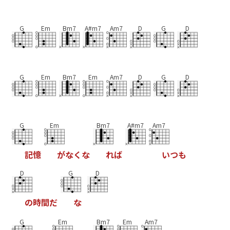
G
Em
Bm7
A#m7
Am7
D
G
D
G
Em
Bm7
Em
Am7
D
G
D
G
Em
Bm7
A#m7
Am7
記
憶
が
な
く
な
れ
ば
い
つ
も
D
G
D
の
時
間
だ
な
G
Em
Bm7
Em
Am7