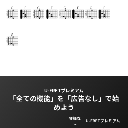
G
F
G
F
G
F
G
F
G
U-FRETプレミアム
「全ての機能」を
「広告なし」で始
めよう
登録な
U-FRETプレミアム
し