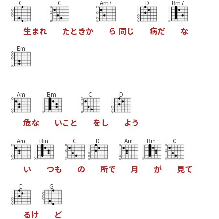
G
C
Am7
D
Bm7
生
ま
れ
た
と
き
か
ら
同
じ
病
だ
な
Em
Am
Bm
C
D
危
な
い
こ
と
を
し
よ
う
Am
Bm
C
D
Am
Bm
C
い
つ
も
の
所
で
月
が
見
て
D
G
る
け
ど