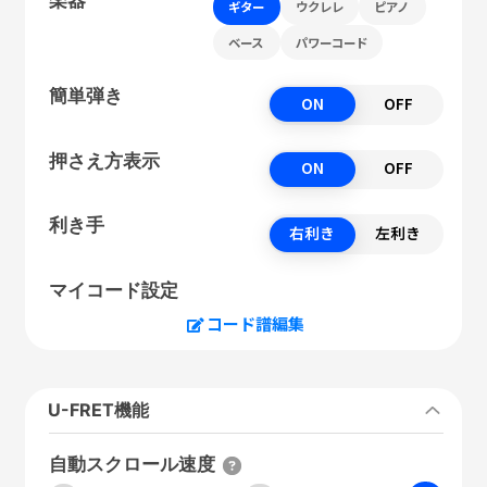
ギター
ウクレレ
ピアノ
ベース
パワーコード
簡単弾き
ON
OFF
押さえ方表示
ON
OFF
利き手
右利き
左利き
マイコード設定
コード譜編集
U-FRET機能
自動スクロール速度