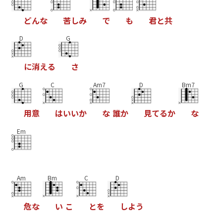
ど
ん
な
苦
し
み
で
も
君
と
共
D
G
に
消
え
る
さ
G
C
Am7
D
Bm7
用
意
は
い
い
か
な
誰
か
見
て
る
か
な
Em
Am
Bm
C
D
危
な
い
こ
と
を
し
よ
う