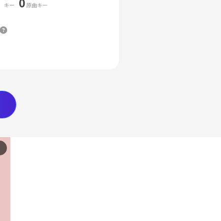
0
キー
原曲キー