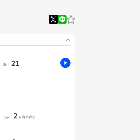
21
速さ
2
Capo
★簡単弾き