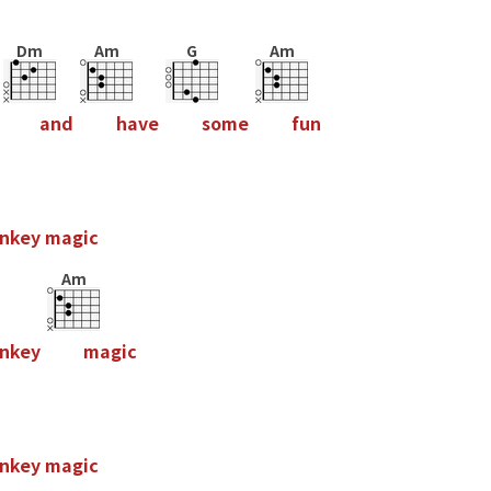
Dm
Am
G
Am
a
n
d
h
a
v
e
s
o
m
e
f
u
n
n
k
e
y
m
a
g
i
c
Am
n
k
e
y
m
a
g
i
c
n
k
e
y
m
a
g
i
c