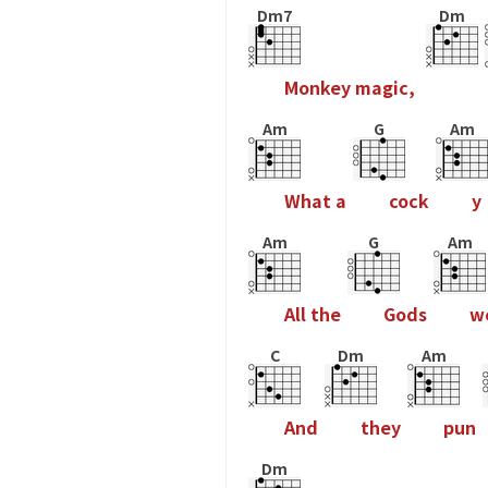
Dm7
Dm
M
o
n
k
e
y
m
a
g
i
c
,
Am
G
Am
W
h
a
t
a
c
o
c
k
y
Am
G
Am
A
l
l
t
h
e
G
o
d
s
w
C
Dm
Am
A
n
d
t
h
e
y
p
u
n
Dm