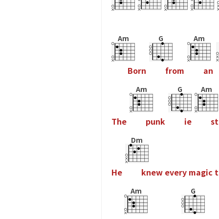
Am
G
Am
B
o
r
n
f
r
o
m
a
n
Am
G
Am
T
h
e
p
u
n
k
i
e
s
t
Dm
H
e
k
n
e
w
e
v
e
r
y
m
a
g
i
c
t
Am
G