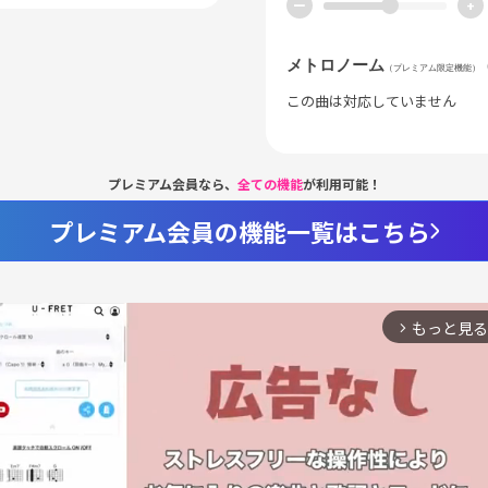
ー
+
メトロノーム
（プレミアム限定機能）
この曲は対応していません
プレミアム会員なら、
全ての機能
が利用可能！
プレミアム会員の機能一覧はこちら
もっと見る
arrow_forward_ios