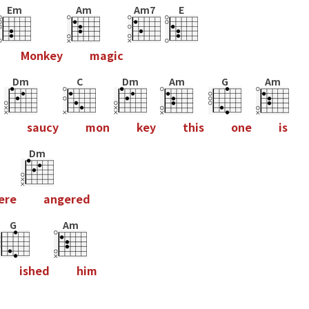
Em
Am
Am7
E
M
o
n
k
e
y
m
a
g
i
c
Dm
C
Dm
Am
G
Am
s
a
u
c
y
m
o
n
k
e
y
t
h
i
s
o
n
e
i
s
Dm
e
r
e
a
n
g
e
r
e
d
G
Am
i
s
h
e
d
h
i
m