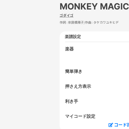
MONKEY MAGI
ゴダイゴ
作詞 :
奈良橋陽子
/作曲 :
タケカワユキヒデ
楽譜設定
楽器
簡単弾き
押さえ方表示
利き手
マイコード設定
コード