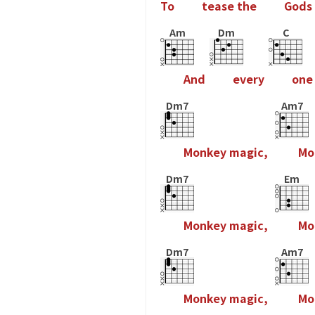
T
o
t
e
a
s
e
t
h
e
G
o
d
s
Am
Dm
C
A
n
d
e
v
e
r
y
o
n
e
Dm7
Am7
M
o
n
k
e
y
m
a
g
i
c
,
M
o
Dm7
Em
M
o
n
k
e
y
m
a
g
i
c
,
M
o
Dm7
Am7
M
o
n
k
e
y
m
a
g
i
c
,
M
o