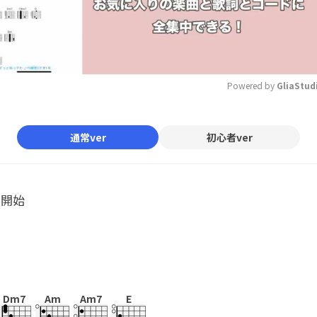
Powered by 
GliaStud
Mute
通常ver
初心者ver
ル開始
Dm7
Am
Am7
E