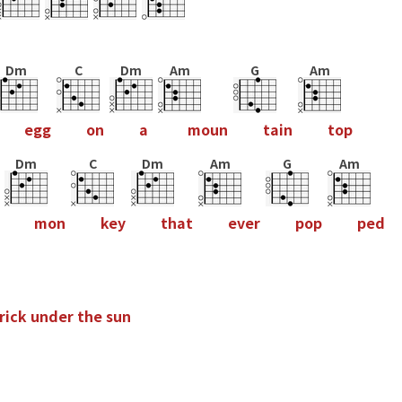
Dm
C
Dm
Am
G
Am
e
g
g
o
n
a
m
o
u
n
t
a
i
n
t
o
p
Dm
C
Dm
Am
G
Am
m
o
n
k
e
y
t
h
a
t
e
v
e
r
p
o
p
p
e
d
r
i
c
k
u
n
d
e
r
t
h
e
s
u
n