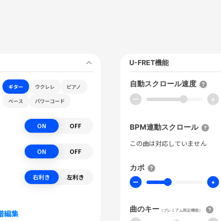
C
U-FRET機能
自動スクロール速度
ギター
ウクレレ
ピアノ
ー
+
ベース
パワーコード
ON
OFF
BPM連動スクロール
この曲は対応していません
ON
OFF
カポ
右利き
左利き
ー
+
曲のキー
（プレミアム限定機能）
譜編集