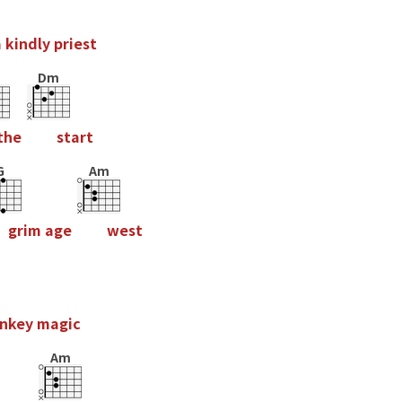
a
k
i
n
d
l
y
p
r
i
e
s
t
Dm
t
h
e
s
t
a
r
t
G
Am
g
r
i
m
a
g
e
w
e
s
t
n
k
e
y
m
a
g
i
c
Am