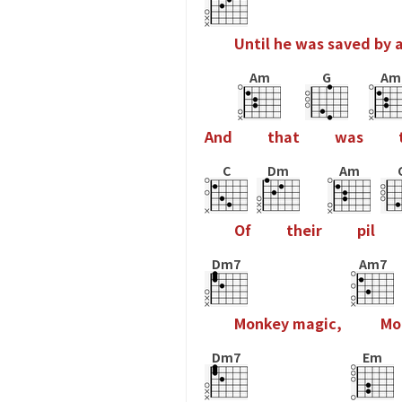
U
n
t
i
l
h
e
w
a
s
s
a
v
e
d
b
y
Am
G
Am
A
n
d
t
h
a
t
w
a
s
C
Dm
Am
O
f
t
h
e
i
r
p
i
l
Dm7
Am7
M
o
n
k
e
y
m
a
g
i
c
,
M
o
Dm7
Em