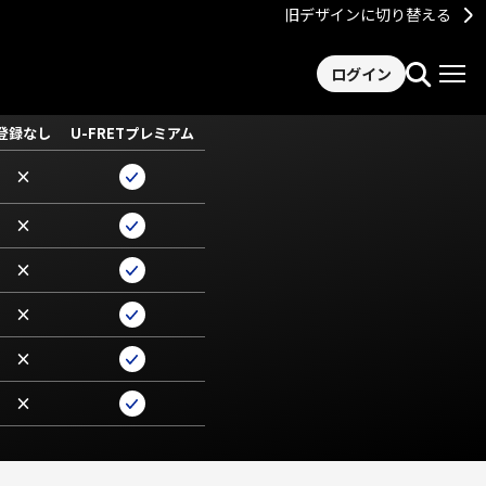
旧デザインに切り替える
ログイン
登録なし
U-FRETプレミアム
×
×
×
×
×
×