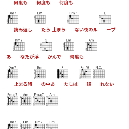
何
度
も
何
度
も
何
度
も
Dm7
Em
Dm7
E
読
み
返
し
た
ら
止
ま
ら
な
い
夜
の
ル
ー
プ
Dm7
G
Em
Am
あ
な
た
が
浮
か
ん
で
何
度
も
Dm7
Em
F
Fm/G
N.C.
止
ま
る
時
の
中
あ
た
し
は
眠
れ
な
い
Fmaj7
Am
Fmaj7
Am
Dm7
Em
Dm7
Em