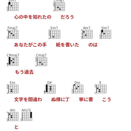
心
の
中
を
知
れ
た
の
だ
ろ
う
Fmaj7
Em7
Am7
Dm7
あ
な
た
が
こ
の
手
紙
を
書
い
た
の
は
C#maj7
Cmaj7
も
う
過
去
Em
D#
Dm
E
文
字
を
間
違
わ
ぬ
様
に
丁
寧
に
書
こ
う
Am
Am/G
と