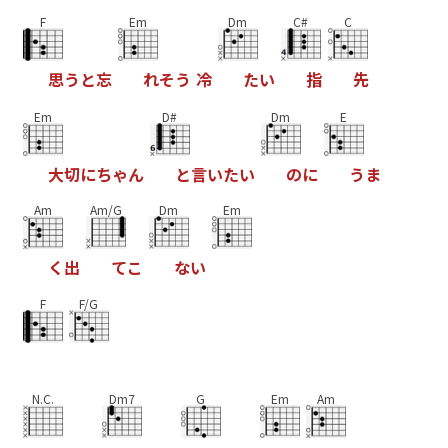
F
Em
Dm
C#
C
思
う
と
忘
れ
そ
う
冷
た
い
指
先
Em
D#
Dm
E
大
切
に
ち
ゃ
ん
と
言
い
た
い
の
に
う
ま
Am
Am/G
Dm
Em
く
出
て
こ
な
い
F
F/G
N.C.
Dm7
G
Em
Am