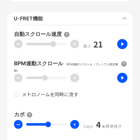
U-FRET機能
自動スクロール速度
21
ー
+
速さ
BPM連動スクロール
BPM連動スクロール（プレミアム限定機
能）
ー
+
メトロノームを同時に流す
カポ
4
ー
+
Capo
★簡単弾き