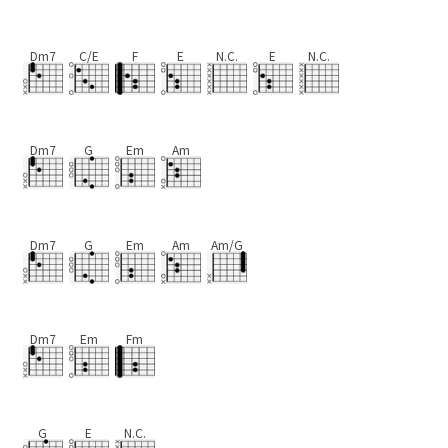
Dm7
C/E
F
E
N.C.
E
N.C.
Dm7
G
Em
Am
Dm7
G
Em
Am
Am/G
Dm7
Em
Fm
G
E
N.C.