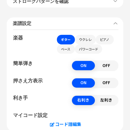
ストロークパターンを確認
楽譜設定
楽器
ギター
ウクレレ
ピアノ
ベース
パワーコード
簡単弾き
ON
OFF
押さえ方表示
ON
OFF
利き手
右利き
左利き
マイコード設定
コード譜編集