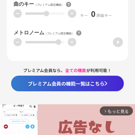
曲のキー
（プレミアム限定機能）
0
ー
+
キー
原曲キー
メトロノーム
（プレミアム限定機能）
ー
+
プレミアム会員なら、
全ての機能
が利用可能！
プレミアム会員の機能一覧はこちら
もっと見る
arrow_forward_ios