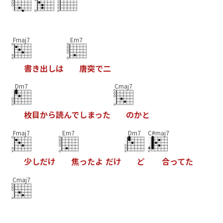
Fmaj7
Em7
書
き
出
し
は
唐
突
で
二
Dm7
Cmaj7
枚
目
か
ら
読
ん
で
し
ま
っ
た
の
か
と
Fmaj7
Em7
Dm7
C#maj7
少
し
だ
け
焦
っ
た
よ
だ
け
ど
合
っ
て
た
Cmaj7