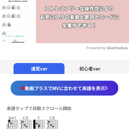
Powered by 
GliaStudios
Mute
通常ver
初心者ver
動画プラスでMVに合わせて楽譜を表示
楽譜タップで自動スクロール開始
Dm7
C/E
F
C/E