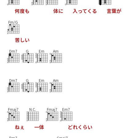
何
度
も
体
に
入
っ
て
く
る
言
葉
が
Fm/G
苦
し
い
Dm7
G
Em
Am
Dm7
G
Em
Am
Fmaj7
N.C.
Fmaj7
Em7
ね
ぇ
一
体
ど
れ
く
ら
い
Dm7
Cmaj7