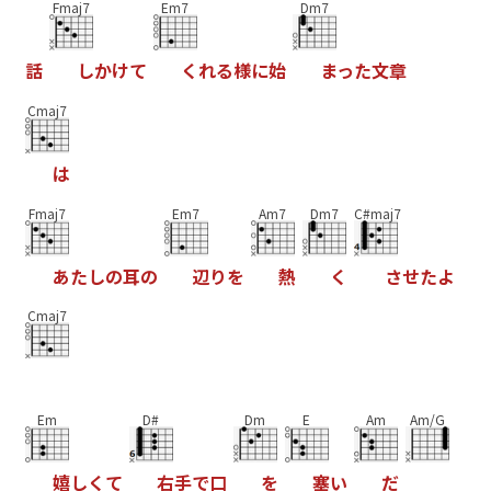
Fmaj7
Em7
Dm7
話
し
か
け
て
く
れ
る
様
に
始
ま
っ
た
文
章
Cmaj7
は
Fmaj7
Em7
Am7
Dm7
C#maj7
あ
た
し
の
耳
の
辺
り
を
熱
く
さ
せ
た
よ
Cmaj7
Em
D#
Dm
E
Am
Am/G
嬉
し
く
て
右
手
で
口
を
塞
い
だ