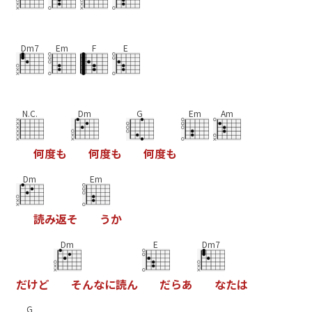
Dm7
Em
F
E
N.C.
Dm
G
Em
Am
何
度
も
何
度
も
何
度
も
Dm
Em
読
み
返
そ
う
か
Dm
E
Dm7
だ
け
ど
そ
ん
な
に
読
ん
だ
ら
あ
な
た
は
G