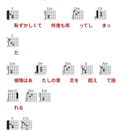
F
Em
Dm
C#
恥
ず
か
し
く
て
何
度
も
笑
っ
て
し
ま
っ
C
た
Em
D#
Dm
E
Am
感
情
は
あ
た
し
の
意
志
を
超
え
て
揺
Am/G
Dm
Em
れ
る
F
F/G