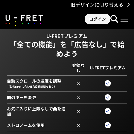
旧デザインに切り替える
ログイン
U-FRETプレミアム
「全ての機能」を
「広告なし」で始
めよう
登録な
U-FRETプレミアム
し
自動スクロールの速度を調整
×
（曲のBPMに合わせた自動調整もあり）
曲のキーを変更
×
お気に入りに上限なしで曲を追
×
加
メトロノームを使用
×