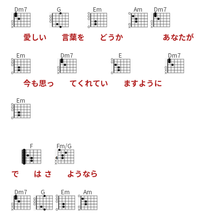
Dm7
G
Em
Am
Dm7
愛
し
い
言
葉
を
ど
う
か
あ
な
た
が
Em
Dm7
E
Dm7
今
も
思
っ
て
く
れ
て
い
ま
す
よ
う
に
Em
F
Fm/G
で
は
さ
よ
う
な
ら
Dm7
G
Em
Am