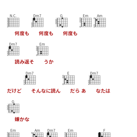
N.C.
Dm7
G
Em
Am
何
度
も
何
度
も
何
度
も
Dm7
Em
読
み
返
そ
う
か
Dm7
E
Dm7
だ
け
ど
そ
ん
な
に
読
ん
だ
ら
あ
な
た
は
G
嫌
か
な
Em
Am
Dm7
Em
F