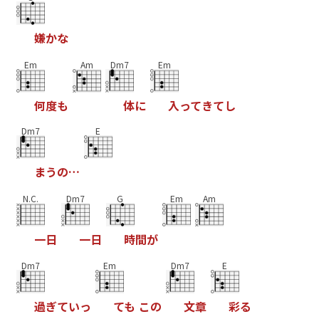
嫌
か
な
Em
Am
Dm7
Em
何
度
も
体
に
入
っ
て
き
て
し
Dm7
E
ま
う
の
…
N.C.
Dm7
G
Em
Am
一
日
一
日
時
間
が
Dm7
Em
Dm7
E
過
ぎ
て
い
っ
て
も
こ
の
文
章
彩
る