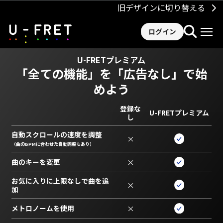
旧デザインに切り替える
ログイン
U-FRETプレミアム
「全ての機能」を
「広告なし」で始
めよう
登録な
U-FRETプレミアム
し
自動スクロールの速度を調整
×
（曲のBPMに合わせた自動調整もあり）
曲のキーを変更
×
お気に入りに上限なしで曲を追
×
加
メトロノームを使用
×