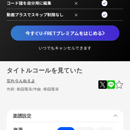
コード譜を自分用に編集
×
動画プラスでスキップ制限なし
×
今すぐU-FRETプレミアムをはじめる
いつでもキャンセルできます
タイトルコールを見ていた
忘れらんねえよ
作詞 :
柴田隆浩
/作曲 :
柴田隆浩
楽譜設定
楽器