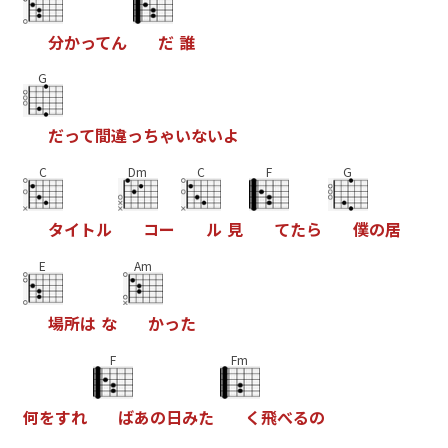
分
か
っ
て
ん
だ
誰
G
だ
っ
て
間
違
っ
ち
ゃ
い
な
い
よ
C
Dm
C
F
G
タ
イ
ト
ル
コ
ー
ル
見
て
た
ら
僕
の
居
E
Am
場
所
は
な
か
っ
た
F
Fm
何
を
す
れ
ば
あ
の
日
み
た
く
飛
べ
る
の