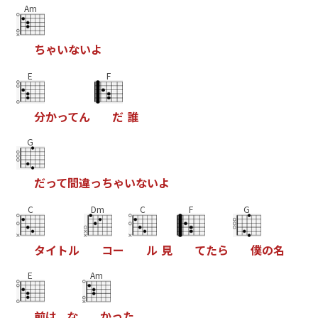
Am
ち
ゃ
い
な
い
よ
E
F
分
か
っ
て
ん
だ
誰
G
だ
っ
て
間
違
っ
ち
ゃ
い
な
い
よ
C
Dm
C
F
G
タ
イ
ト
ル
コ
ー
ル
見
て
た
ら
僕
の
名
E
Am
前
は
な
か
っ
た