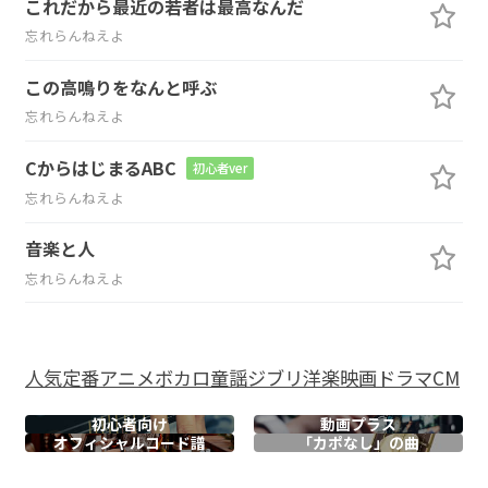
これだから最近の若者は最高なんだ
忘れらんねえよ
この高鳴りをなんと呼ぶ
忘れらんねえよ
CからはじまるABC
初心者ver
忘れらんねえよ
音楽と人
忘れらんねえよ
人気
定番
アニメ
ボカロ
童謡
ジブリ
洋楽
映画
ドラマ
CM
初心者向け
動画プラス
オフィシャル
コード譜
「カポなし」の曲