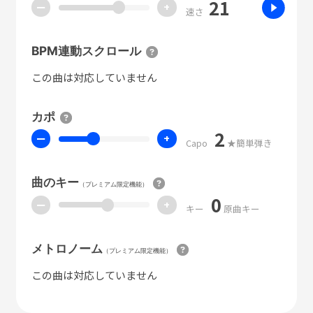
21
ー
+
速さ
BPM連動スクロール
この曲は対応していません
カポ
2
ー
+
Capo
★簡単弾き
曲のキー
（プレミアム限定機能）
0
ー
+
キー
原曲キー
メトロノーム
（プレミアム限定機能）
この曲は対応していません