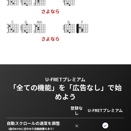
さ
よ
な
ら
C
G
Am
G
F
さ
よ
な
ら
U-FRETプレミアム
「全ての機能」を
「広告なし」で始
めよう
登録な
U-FRETプレミアム
し
自動スクロールの速度を調整
×
（曲のBPMに合わせた自動調整もあり）