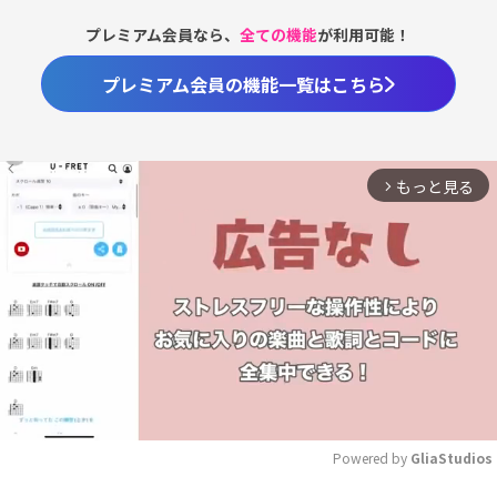
プレミアム会員なら、
全ての機能
が利用可能！
プレミアム会員の機能一覧はこちら
もっと見る
arrow_forward_ios
Powered by 
GliaStudios