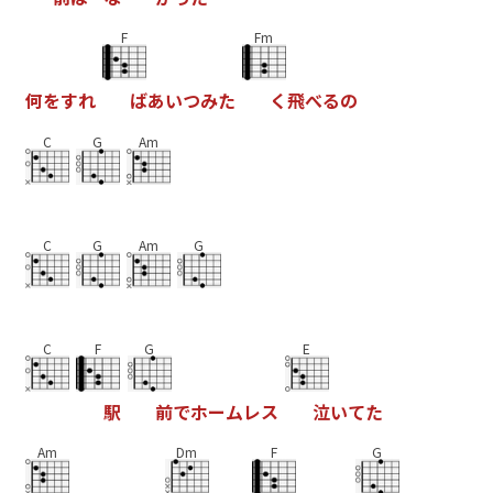
F
Fm
何
を
す
れ
ば
あ
い
つ
み
た
く
飛
べ
る
の
C
G
Am
C
G
Am
G
C
F
G
E
駅
前
で
ホ
ー
ム
レ
ス
泣
い
て
た
Am
Dm
F
G