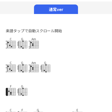
Mute
通常ver
楽譜タップで自動スクロール開始
C
G
Am
C
G
Am
G
F
G
C
F
G
E