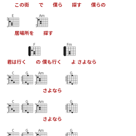
こ
の
街
で
僕
ら
探
す
僕
ら
の
E
Am
居
場
所
を
探
す
F
Fm
君
は
行
く
の
僕
も
行
く
よ
さ
よ
な
ら
C
G
Am
G
さ
よ
な
ら
C
G
Am
G
さ
よ
な
ら
C
G
Am
G