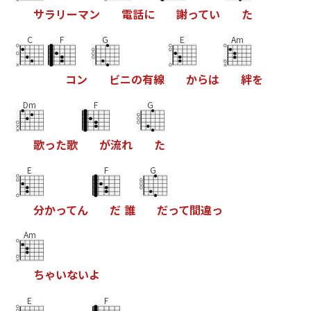
サ
ラ
リ
ー
マ
ン
電
話
に
謝
っ
て
い
た
C
F
G
E
Am
コ
ン
ビ
ニ
の
有
線
か
ら
は
絆
を
Dm
F
G
歌
っ
た
歌
が
流
れ
た
E
F
G
分
か
っ
て
ん
だ
誰
だ
っ
て
間
違
っ
Am
ち
ゃ
い
な
い
よ
E
F