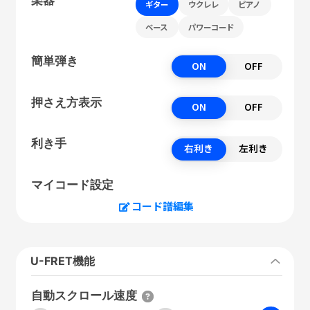
ギター
ウクレレ
ピアノ
ベース
パワーコード
簡単弾き
ON
OFF
押さえ方表示
ON
OFF
利き手
右利き
左利き
マイコード設定
コード譜編集
U-FRET機能
自動スクロール速度