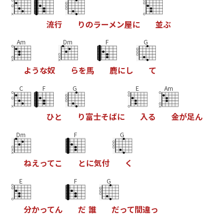
流
行
り
の
ラ
ー
メ
ン
屋
に
並
ぶ
Am
Dm
F
G
よ
う
な
奴
ら
を
馬
鹿
に
し
て
C
F
G
E
Am
ひ
と
り
富
士
そ
ば
に
入
る
金
が
足
ん
Dm
F
G
ね
え
っ
て
こ
と
に
気
付
く
E
F
G
分
か
っ
て
ん
だ
誰
だ
っ
て
間
違
っ