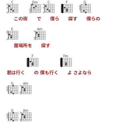
C
Dm
C
F
G
こ
の
街
で
僕
ら
探
す
僕
ら
の
E
Am
居
場
所
を
探
す
F
Fm
君
は
行
く
の
僕
も
行
く
よ
さ
よ
な
ら
G
Am
G
Am