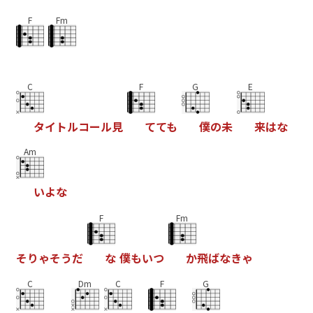
F
Fm
C
F
G
E
タ
イ
ト
ル
コ
ー
ル
見
て
て
も
僕
の
未
来
は
な
Am
い
よ
な
F
Fm
そ
り
ゃ
そ
う
だ
な
僕
も
い
つ
か
飛
ば
な
き
ゃ
C
Dm
C
F
G