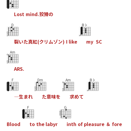
L
o
s
t
m
i
n
d
.
狡
猾
の
D
B♭
裂
い
た
真
紅
(
ク
リ
ム
ゾ
ン
)
I
l
i
k
e
m
y
S
C
Am
A
R
S
.
F
Dm
Am
B♭
―
生
ま
れ
た
意
味
を
求
め
て
F
G
B
l
o
o
d
t
o
t
h
e
l
a
b
y
r
i
n
t
h
o
f
p
l
e
a
s
u
r
e
＆
f
o
r
e