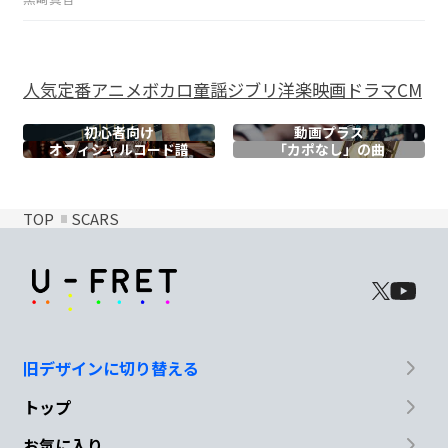
人気
定番
アニメ
ボカロ
童謡
ジブリ
洋楽
映画
ドラマ
CM
初心者向け
動画プラス
オフィシャル
コード譜
「カポなし」の曲
TOP
SCARS
旧デザインに切り替える
トップ
お気に入り