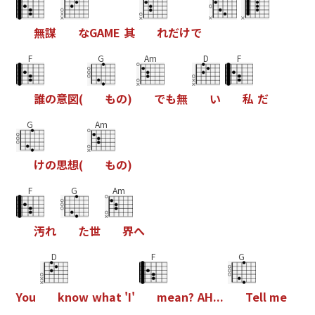
無
謀
な
G
A
M
E
其
れ
だ
け
で
F
G
Am
D
F
誰
の
意
図
(
も
の
)
で
も
無
い
私
だ
G
Am
け
の
思
想
(
も
の
)
F
G
Am
汚
れ
た
世
界
へ
D
F
G
Y
o
u
k
n
o
w
w
h
a
t
'
I
'
m
e
a
n
?
A
H
.
.
.
T
e
l
l
m
e