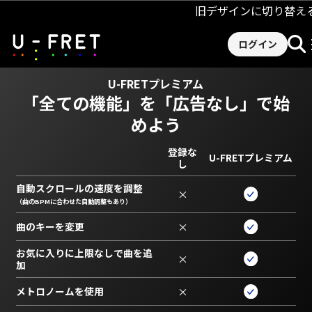
旧デザインに切り替え
ログイン
U-FRETプレミアム
「全ての機能」を
「広告なし」で始
めよう
登録な
U-FRETプレミアム
し
自動スクロールの速度を調整
×
（曲のBPMに合わせた自動調整もあり）
曲のキーを変更
×
お気に入りに上限なしで曲を追
×
加
メトロノームを使用
×