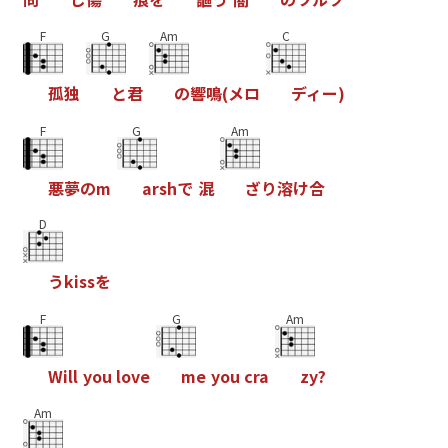
F
G
Am
C
孤
独
と
君
の
響
鳴
(
メ
ロ
デ
ィ
ー
)
F
G
Am
悪
夢
の
m
a
r
s
h
で
混
ざ
り
溶
け
合
D
う
k
i
s
s
を
F
G
Am
W
i
l
l
y
o
u
l
o
v
e
m
e
y
o
u
c
r
a
z
y
?
Am