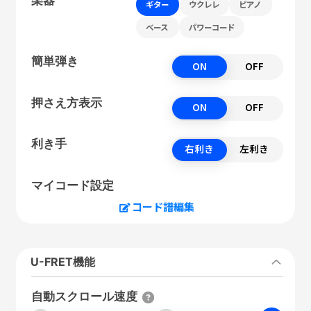
ギター
ウクレレ
ピアノ
ベース
パワーコード
簡単弾き
ON
OFF
押さえ方表示
ON
OFF
利き手
右利き
左利き
マイコード設定
コード譜編集
U-FRET機能
自動スクロール速度