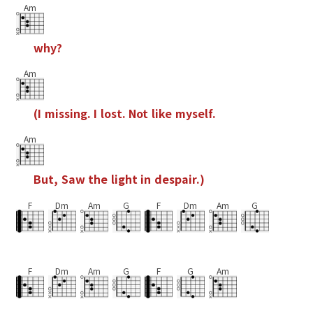
Am
w
h
y
?
Am
(
I
m
i
s
s
i
n
g
.
I
l
o
s
t
.
N
o
t
l
i
k
e
m
y
s
e
l
f
.
Am
B
u
t
,
S
a
w
t
h
e
l
i
g
h
t
i
n
d
e
s
p
a
i
r
.
)
F
Dm
Am
G
F
Dm
Am
G
F
Dm
Am
G
F
G
Am