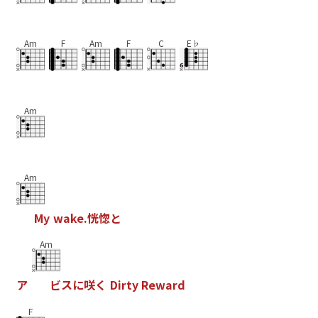
Am
F
Am
F
C
E♭
Am
Am
M
y
w
a
k
e
.
恍
惚
と
Am
ア
ビ
ス
に
咲
く
D
i
r
t
y
R
e
w
a
r
d
F