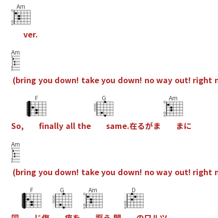
Am
v
e
r
.
Am
(
b
r
i
n
g
y
o
u
d
o
w
n
!
t
a
k
e
y
o
u
d
o
w
n
!
n
o
w
a
y
o
u
t
!
r
i
g
h
t
F
G
Am
S
o
,
f
n
a
l
l
y
a
l
l
t
h
e
s
a
m
e
.
在
る
が
ま
ま
に
Am
(
b
r
i
n
g
y
o
u
d
o
w
n
!
t
a
k
e
y
o
u
d
o
w
n
!
n
o
w
a
y
o
u
t
!
r
i
g
h
t
F
G
Am
D
同
じ
傷
痕
を
謳
う
闇
の
ワ
ル
ツ