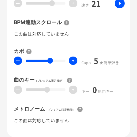
21
ー
+
速さ
BPM連動スクロール
この曲は対応していません
カポ
5
ー
+
Capo
★簡単弾き
曲のキー
（プレミアム限定機能）
0
ー
+
キー
原曲キー
メトロノーム
（プレミアム限定機能）
この曲は対応していません