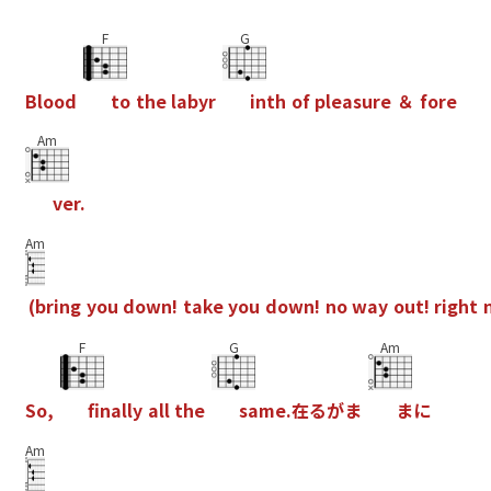
F
G
B
l
o
o
d
t
o
t
h
e
l
a
b
y
r
i
n
t
h
o
f
p
l
e
a
s
u
r
e
＆
f
o
r
e
Am
v
e
r
.
Am
(
b
r
i
n
g
y
o
u
d
o
w
n
!
t
a
k
e
y
o
u
d
o
w
n
!
n
o
w
a
y
o
u
t
!
r
i
g
h
t
F
G
Am
S
o
,
f
n
a
l
l
y
a
l
l
t
h
e
s
a
m
e
.
在
る
が
ま
ま
に
Am