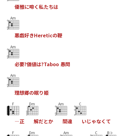
優
雅
に
啼
く
私
た
ち
は
Am
悪
戯
好
き
H
e
r
e
t
i
c
の
鞭
Am
必
要
?
価
値
は
?
T
a
b
o
o
愚
問
Am
理
想
郷
の
眠
り
姫
F
Dm
Am
C
―
正
解
だ
と
か
間
違
い
じ
ゃ
な
く
て
F
Dm
Am
C
B♭