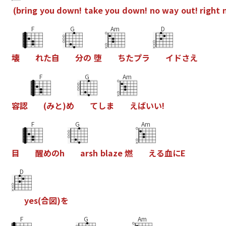
(
b
r
i
n
g
y
o
u
d
o
w
n
!
t
a
k
e
y
o
u
d
o
w
n
!
n
o
w
a
y
o
u
t
!
r
i
g
h
t
F
G
Am
D
壊
れ
た
自
分
の
堕
ち
た
プ
ラ
イ
ド
さ
え
F
G
Am
容
認
(
み
と
)
め
て
し
ま
え
ば
い
い
!
F
G
Am
目
醒
め
の
h
a
r
s
h
b
l
a
z
e
燃
え
る
血
に
E
D
y
e
s
(
合
図
)
を
F
G
Am