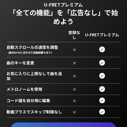
U-FRETプレミアム
「全ての機能」を
「広告なし」で始
めよう
登録な
U-FRETプレミアム
し
自動スクロールの速度を調整
×
（曲のBPMに合わせた自動調整もあり）
曲のキーを変更
×
お気に入りに上限なしで曲を追
×
加
メトロノームを使用
×
コード譜を自分用に編集
×
動画プラスでスキップ制限なし
×