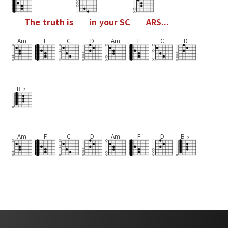
T
h
e
t
r
u
t
h
i
s
i
n
y
o
u
r
S
C
A
R
S
.
.
.
Am
F
C
D
Am
F
C
D
B♭
Am
F
C
D
Am
F
D
B♭