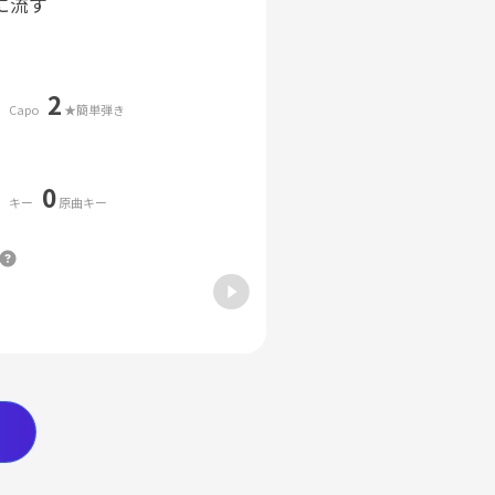
に流す
2
Capo
★簡単弾き
0
キー
原曲キー