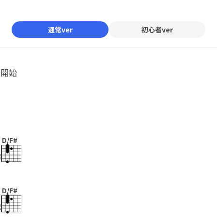
Mute
通常ver
初心者ver
ル開始
D/F#
D/F#