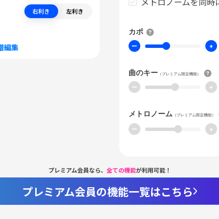
メトロノームを同時
右利き
左利き
カポ
ー
+
譜編集
曲のキー
（プレミアム限定機能）
ー
+
メトロノーム
（プレミアム限定機能）
ー
+
プレミアム会員なら、
全ての機能
が利用可能！
プレミアム会員の機能一覧はこちら