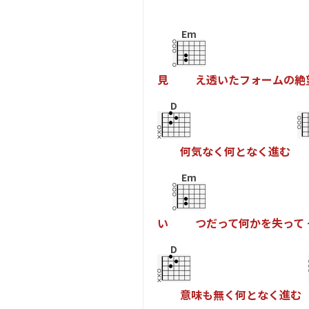
Em
見
え
透
い
た
フ
ォ
ー
ム
の
絶
D
何
気
な
く
何
と
な
く
進
む
Em
い
つ
だ
っ
て
何
か
を
失
っ
て
D
意
味
も
無
く
何
と
な
く
進
む