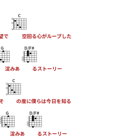
C
望
で
空
回
る
心
が
ル
ー
プ
し
た
G
D/F#
淀
み
あ
る
ス
ト
ー
リ
ー
C
そ
の
度
に
僕
ら
は
今
日
を
知
る
G
D/F#
淀
み
あ
る
ス
ト
ー
リ
ー