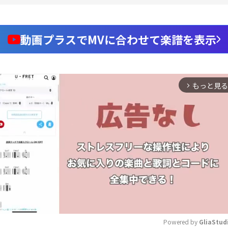
動画プラスでMVに合わせて楽譜を表示
もっと見る
arrow_forward_ios
Powered by 
GliaStud