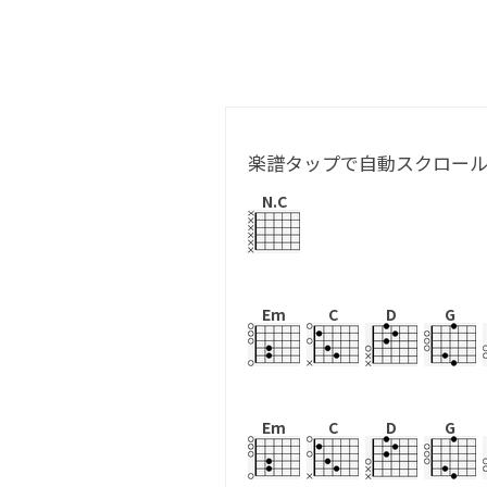
楽譜タップで自動スクロー
N.C
Em
C
D
G
Em
C
D
G