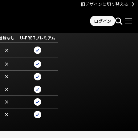
旧デザインに切り替える
ログイン
登録なし
U-FRETプレミアム
×
×
×
×
×
×