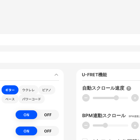
U-FRET機能
自動スクロール速度
ギター
ウクレレ
ピアノ
ー
+
ベース
パワーコード
ON
OFF
BPM連動スクロール
BPM連
ー
+
ON
OFF