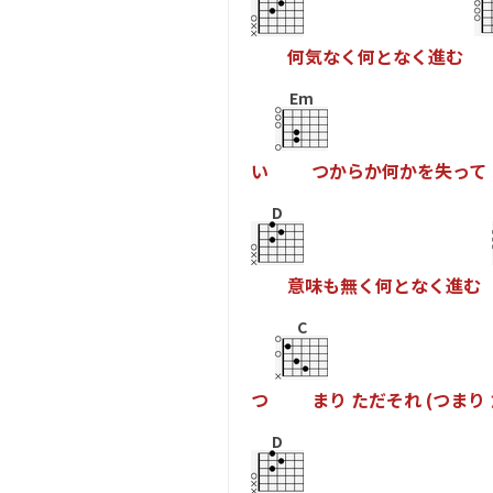
何
気
な
く
何
と
な
く
進
む
Em
い
つ
か
ら
か
何
か
を
失
っ
て
D
意
味
も
無
く
何
と
な
く
進
む
C
つ
ま
り
た
だ
そ
れ
(
つ
ま
り
D