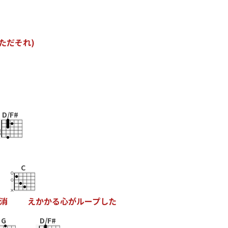
た
だ
そ
れ
)
D/F#
C
消
え
か
か
る
心
が
ル
ー
プ
し
た
G
D/F#