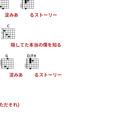
淀
み
あ
る
ス
ト
ー
リ
ー
C
隠
し
て
た
本
当
の
僕
を
知
る
G
D/F#
淀
み
あ
る
ス
ト
ー
リ
ー
た
だ
そ
れ
)