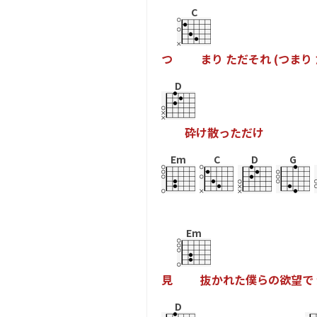
C
つ
ま
り
た
だ
そ
れ
(
つ
ま
り
D
砕
け
散
っ
た
だ
け
Em
C
D
G
Em
見
抜
か
れ
た
僕
ら
の
欲
望
で
D