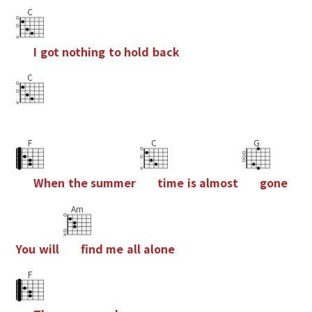
C
I
g
o
t
n
o
t
h
i
n
g
t
o
h
o
l
d
b
a
c
k
C
F
C
G
W
h
e
n
t
h
e
s
u
m
m
e
r
t
i
m
e
i
s
a
l
m
o
s
t
g
o
n
e
Am
Y
o
u
w
i
l
l
f
n
d
m
e
a
l
l
a
l
o
n
e
F