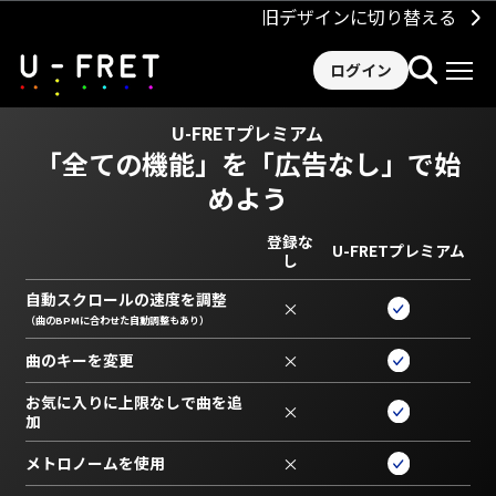
旧デザインに切り替える
ログイン
U-FRETプレミアム
「全ての機能」を
「広告なし」で始
めよう
登録な
U-FRETプレミアム
し
自動スクロールの速度を調整
×
（曲のBPMに合わせた自動調整もあり）
曲のキーを変更
×
お気に入りに上限なしで曲を追
×
加
メトロノームを使用
×