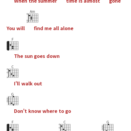
W
h
e
n
t
h
e
s
u
m
m
e
r
t
i
m
e
i
s
a
l
m
o
s
t
g
o
n
e
Am
Y
o
u
w
i
l
l
f
n
d
m
e
a
l
l
a
l
o
n
e
F
T
h
e
s
u
n
g
o
e
s
d
o
w
n
C
I
'
l
l
w
a
l
k
o
u
t
G
D
o
n
'
t
k
n
o
w
w
h
e
r
e
t
o
g
o
F
C
G