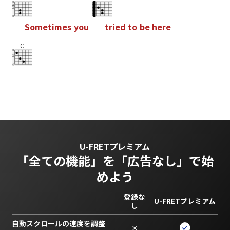
S
o
m
e
t
i
m
e
s
y
o
u
t
r
i
e
d
t
o
b
e
h
e
r
e
C
U-FRETプレミアム
「全ての機能」を
「広告なし」で始
めよう
登録な
U-FRETプレミアム
し
自動スクロールの速度を調整
×