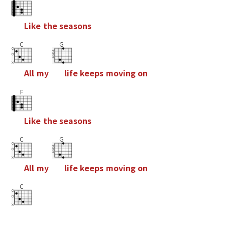
L
i
k
e
t
h
e
s
e
a
s
o
n
s
C
G
A
l
l
m
y
l
i
f
e
k
e
e
p
s
m
o
v
i
n
g
o
n
F
L
i
k
e
t
h
e
s
e
a
s
o
n
s
C
G
A
l
l
m
y
l
i
f
e
k
e
e
p
s
m
o
v
i
n
g
o
n
C