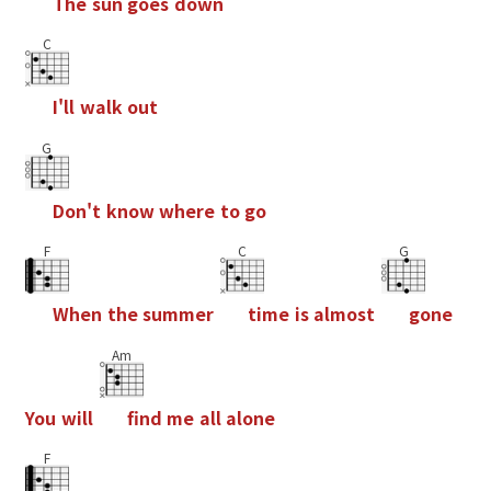
T
h
e
s
u
n
g
o
e
s
d
o
w
n
C
I
'
l
l
w
a
l
k
o
u
t
G
D
o
n
'
t
k
n
o
w
w
h
e
r
e
t
o
g
o
F
C
G
W
h
e
n
t
h
e
s
u
m
m
e
r
t
i
m
e
i
s
a
l
m
o
s
t
g
o
n
e
Am
Y
o
u
w
i
l
l
f
n
d
m
e
a
l
l
a
l
o
n
e
F