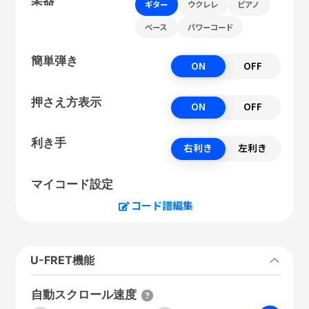
ギター
ウクレレ
ピアノ
ベース
パワーコード
簡単弾き
ON
OFF
押さえ方表示
ON
OFF
利き手
右利き
左利き
マイコード設定
コード譜編集
U-FRET機能
自動スクロール速度