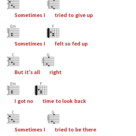
S
o
m
e
t
i
m
e
s
I
t
r
i
e
d
t
o
g
i
v
e
u
p
Em
F
S
o
m
e
t
i
m
e
s
I
f
e
l
t
s
o
f
e
d
u
p
C
G
B
u
t
i
t
'
s
a
l
l
r
i
g
h
t
Em
F
I
g
o
t
n
o
t
i
m
e
t
o
l
o
o
k
b
a
c
k
C
G
S
o
m
e
t
i
m
e
s
I
t
r
i
e
d
t
o
b
e
t
h
e
r
e