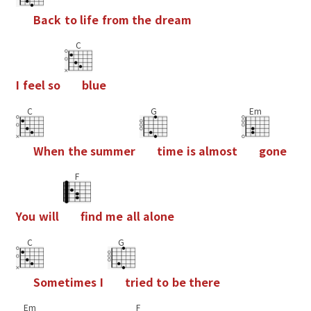
B
a
c
k
t
o
l
i
f
e
f
r
o
m
t
h
e
d
r
e
a
m
C
I
f
e
e
l
s
o
b
l
u
e
C
G
Em
W
h
e
n
t
h
e
s
u
m
m
e
r
t
i
m
e
i
s
a
l
m
o
s
t
g
o
n
e
F
Y
o
u
w
i
l
l
f
n
d
m
e
a
l
l
a
l
o
n
e
C
G
S
o
m
e
t
i
m
e
s
I
t
r
i
e
d
t
o
b
e
t
h
e
r
e
Em
F