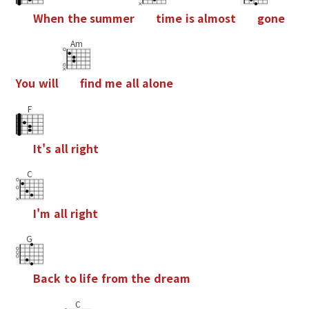
W
h
e
n
t
h
e
s
u
m
m
e
r
t
i
m
e
i
s
a
l
m
o
s
t
g
o
n
e
Am
Y
o
u
w
i
l
l
f
n
d
m
e
a
l
l
a
l
o
n
e
F
I
t
'
s
a
l
l
r
i
g
h
t
C
I
'
m
a
l
l
r
i
g
h
t
G
B
a
c
k
t
o
l
i
f
e
f
r
o
m
t
h
e
d
r
e
a
m
C