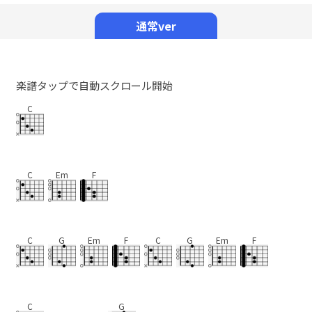
Mute
通常ver
楽譜タップで自動スクロール開始
C
C
Em
F
C
G
Em
F
C
G
Em
F
C
G