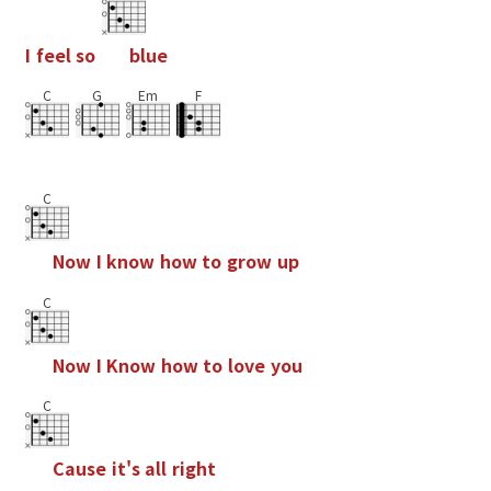
I
f
e
e
l
s
o
b
l
u
e
C
G
Em
F
C
N
o
w
I
k
n
o
w
h
o
w
t
o
g
r
o
w
u
p
C
N
o
w
I
K
n
o
w
h
o
w
t
o
l
o
v
e
y
o
u
C
C
a
u
s
e
i
t
'
s
a
l
l
r
i
g
h
t