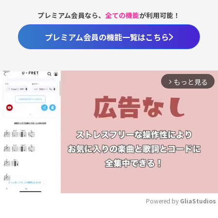
プレミアム会員なら、
全ての機能
が利用可能！
プレミアム会員の機能一覧はこちら
もっと見る
arrow_forward_ios
Powered by 
GliaStudios