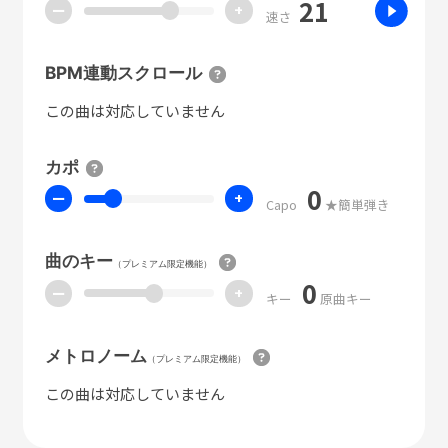
21
ー
+
速さ
BPM連動スクロール
この曲は対応していません
カポ
0
ー
+
Capo
★簡単弾き
曲のキー
（プレミアム限定機能）
0
ー
+
キー
原曲キー
メトロノーム
（プレミアム限定機能）
この曲は対応していません