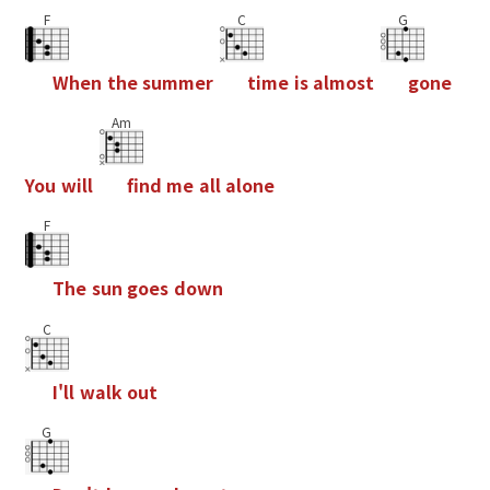
F
C
G
W
h
e
n
t
h
e
s
u
m
m
e
r
t
i
m
e
i
s
a
l
m
o
s
t
g
o
n
e
Am
Y
o
u
w
i
l
l
f
n
d
m
e
a
l
l
a
l
o
n
e
F
T
h
e
s
u
n
g
o
e
s
d
o
w
n
C
I
'
l
l
w
a
l
k
o
u
t
G