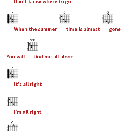
D
o
n
'
t
k
n
o
w
w
h
e
r
e
t
o
g
o
F
C
G
W
h
e
n
t
h
e
s
u
m
m
e
r
t
i
m
e
i
s
a
l
m
o
s
t
g
o
n
e
Am
Y
o
u
w
i
l
l
f
n
d
m
e
a
l
l
a
l
o
n
e
F
I
t
'
s
a
l
l
r
i
g
h
t
C
I
'
m
a
l
l
r
i
g
h
t
G