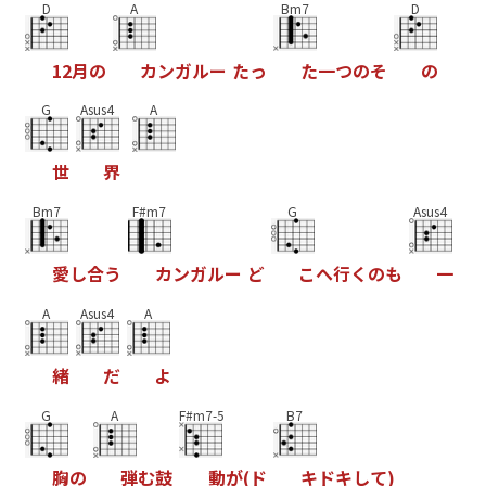
D
A
Bm7
D
1
2
月
の
カ
ン
ガ
ル
ー
た
っ
た
一
つ
の
そ
の
G
Asus4
A
世
界
Bm7
F#m7
G
Asus4
愛
し
合
う
カ
ン
ガ
ル
ー
ど
こ
へ
行
く
の
も
一
A
Asus4
A
緒
だ
よ
G
A
F#m7-5
B7
胸
の
弾
む
鼓
動
が
(
ド
キ
ド
キ
し
て
)