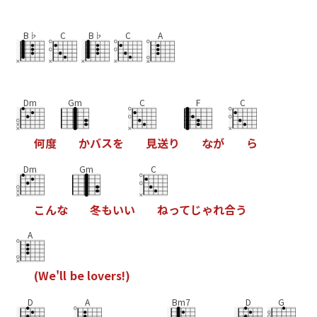
B♭
C
B♭
C
A
Dm
Gm
C
F
C
何
度
か
バ
ス
を
見
送
り
な
が
ら
Dm
Gm
C
こ
ん
な
冬
も
い
い
ね
っ
て
じ
ゃ
れ
合
う
A
(
W
e
'
l
l
b
e
l
o
v
e
r
s
!
)
D
A
Bm7
D
G