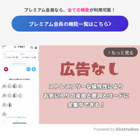
プレミアム会員なら、
全ての機能
が利用可能！
プレミアム会員の機能一覧はこちら
もっと見る
arrow_forward_ios
Powered by 
GliaStudios