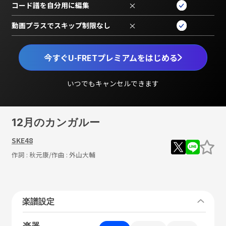
コード譜を自分用に編集
×
動画プラスでスキップ制限なし
×
今すぐU-FRETプレミアムをはじめる
いつでもキャンセルできます
12月のカンガルー
SKE48
作詞 :
秋元康
/作曲 :
外山大輔
楽譜設定
楽器