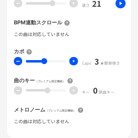
21
ー
+
速さ
BPM連動スクロール
この曲は対応していません
カポ
3
ー
+
Capo
★簡単弾き
曲のキー
（プレミアム限定機能）
0
ー
+
キー
原曲キー
メトロノーム
（プレミアム限定機能）
この曲は対応していません