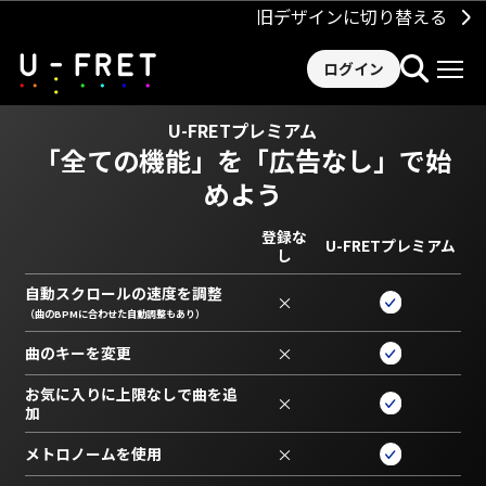
旧デザインに切り替える
ログイン
U-FRETプレミアム
「全ての機能」を
「広告なし」で始
めよう
登録な
U-FRETプレミアム
し
自動スクロールの速度を調整
×
（曲のBPMに合わせた自動調整もあり）
曲のキーを変更
×
お気に入りに上限なしで曲を追
×
加
メトロノームを使用
×