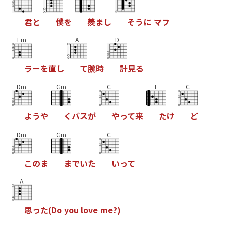
君
と
僕
を
羨
ま
し
そ
う
に
マ
フ
Em
A
D
ラ
ー
を
直
し
て
腕
時
計
見
る
Dm
Gm
C
F
C
よ
う
や
く
バ
ス
が
や
っ
て
来
た
け
ど
Dm
Gm
C
こ
の
ま
ま
で
い
た
い
っ
て
A
思
っ
た
(
D
o
y
o
u
l
o
v
e
m
e
?
)