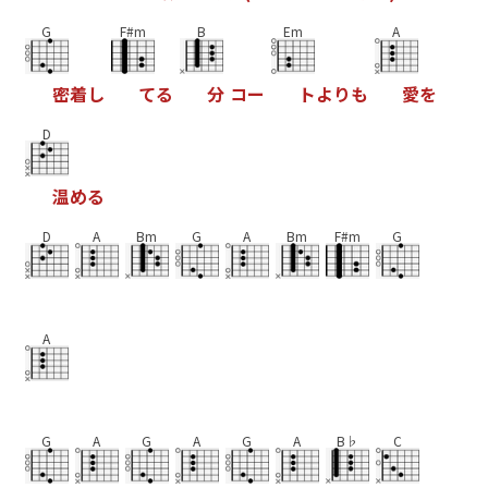
G
F#m
B
Em
A
密
着
し
て
る
分
コ
ー
ト
よ
り
も
愛
を
D
温
め
る
D
A
Bm
G
A
Bm
F#m
G
A
G
A
G
A
G
A
B♭
C