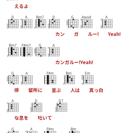
え
る
よ
D
A
Bm7
D
G
Asus4
A
カ
ン
ガ
ル
ー
!
Y
e
a
h
!
Bm7
F#m7
G
A
カ
ン
ガ
ル
ー
!
Y
e
a
h
!
G
A
F#m
Bm
Em
停
留
所
に
並
ぶ
人
は
真
っ
白
A
D
D7
な
息
を
吐
い
て
G
A
F#m
Bm