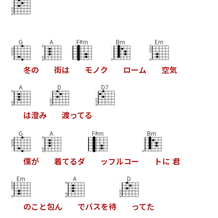
G
A
F#m
Bm
Em
冬
の
街
は
モ
ノ
ク
ロ
ー
ム
空
気
A
D
D7
は
澄
み
渡
っ
て
る
G
A
F#m
Bm
僕
が
着
て
る
ダ
ッ
フ
ル
コ
ー
ト
に
君
Em
A
D
の
こ
と
包
ん
で
バ
ス
を
待
っ
て
た