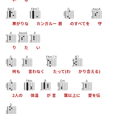
Bm7
F#m7
G
Asus4
寒
が
り
な
カ
ン
ガ
ル
ー
君
の
す
べ
て
を
守
A
Asus4
A
り
た
い
G
A
F#m7-5
B7
何
も
言
わ
な
く
た
っ
て
(
わ
か
り
合
え
る
)
G
F#m
B
Em
A
2
人
の
体
温
が
言
葉
以
上
に
愛
を
伝
D