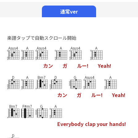
Mute
通常ver
楽譜タップで自動スクロール開始
Asus4
A
Asus4
A
Asus4
A
カ
ン
ガ
ル
ー
!
Y
e
a
h
!
D
A
Bm7
D
G
Asus4
A
カ
ン
ガ
ル
ー
!
Y
e
a
h
!
Bm7
F#m7
G
A
E
v
e
r
y
b
o
d
y
c
l
a
p
y
o
u
r
h
a
n
d
s
!
D