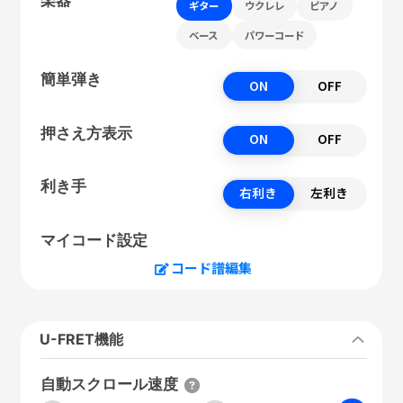
ギター
ウクレレ
ピアノ
ベース
パワーコード
簡単弾き
ON
OFF
押さえ方表示
ON
OFF
利き手
右利き
左利き
マイコード設定
コード譜編集
U-FRET機能
自動スクロール速度