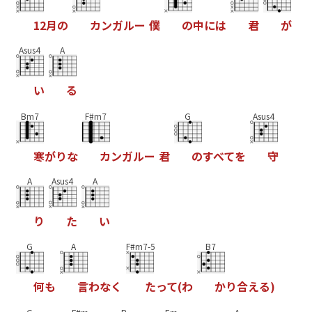
1
2
月
の
カ
ン
ガ
ル
ー
僕
の
中
に
は
君
が
Asus4
A
い
る
Bm7
F#m7
G
Asus4
寒
が
り
な
カ
ン
ガ
ル
ー
君
の
す
べ
て
を
守
A
Asus4
A
り
た
い
G
A
F#m7-5
B7
何
も
言
わ
な
く
た
っ
て
(
わ
か
り
合
え
る
)