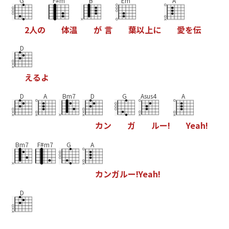
G
F#m
B
Em
A
2
人
の
体
温
が
言
葉
以
上
に
愛
を
伝
D
え
る
よ
D
A
Bm7
D
G
Asus4
A
カ
ン
ガ
ル
ー
!
Y
e
a
h
!
Bm7
F#m7
G
A
カ
ン
ガ
ル
ー
!
Y
e
a
h
!
D