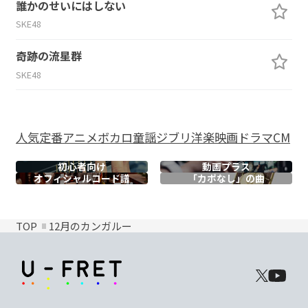
誰かのせいにはしない
SKE48
奇跡の流星群
SKE48
人気
定番
アニメ
ボカロ
童謡
ジブリ
洋楽
映画
ドラマ
CM
初心者向け
動画プラス
オフィシャル
コード譜
「カポなし」の曲
TOP
12月のカンガルー