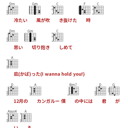
Dm
Gm
C
F
C
冷
た
い
風
が
吹
き
抜
け
た
時
Dm
Gm
C
思
い
切
り
抱
き
し
め
て
A
庇
(
か
ば
)
っ
た
(
I
w
a
n
n
a
h
o
l
d
y
o
u
!
)
D
A
Bm7
D
G
1
2
月
の
カ
ン
ガ
ル
ー
僕
の
中
に
は
君
が
Asus4
A
い
る