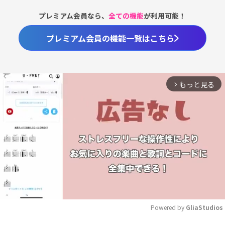
プレミアム会員なら、
全ての機能
が利用可能！
プレミアム会員の機能一覧はこちら
もっと見る
arrow_forward_ios
Powered by 
GliaStudios