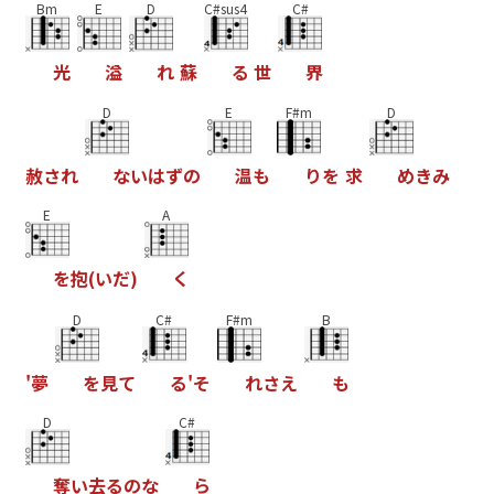
Bm
E
D
C#sus4
C#
光
溢
れ
蘇
る
世
界
D
E
F#m
D
赦
さ
れ
な
い
は
ず
の
温
も
り
を
求
め
き
み
E
A
を
抱
(
い
だ
)
く
D
C#
F#m
B
'
夢
を
見
て
る
'
そ
れ
さ
え
も
D
C#
奪
い
去
る
の
な
ら