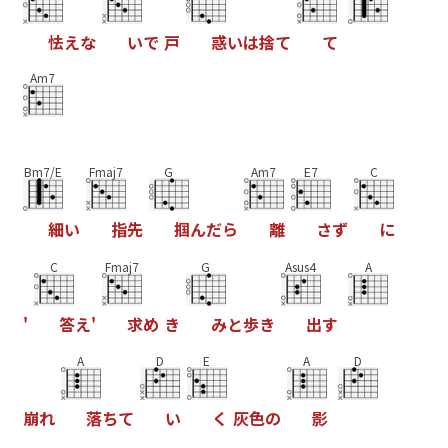
怯
え
な
い
で
戸
惑
い
は
捨
て
て
Am7
Bm7/E
Fmaj7
G
Am7
E7
C
細
い
指
先
掴
ん
だ
ら
離
さ
ず
に
C
Fmaj7
G
Asus4
A
'
答
え
'
求
め
き
み
と
歩
き
出
す
A
D
E
A
D
崩
れ
落
ち
て
い
く
灰
色
の
影