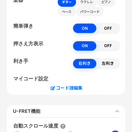
ギター
ウクレレ
ピアノ
ベース
パワーコード
簡単弾き
ON
OFF
押さえ方表示
ON
OFF
利き手
右利き
左利き
マイコード設定
コード譜編集
U-FRET機能
自動スクロール速度