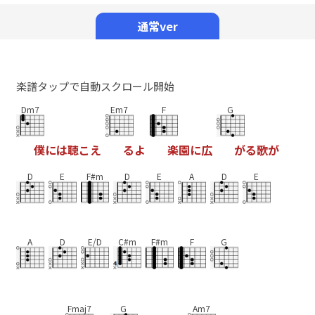
Mute
通常ver
楽譜タップで自動スクロール開始
Dm7
Em7
F
G
僕
に
は
聴
こ
え
る
よ
楽
園
に
広
が
る
歌
が
D
E
F#m
D
E
A
D
E
A
D
E/D
C#m
F#m
F
G
Fmaj7
G
Am7