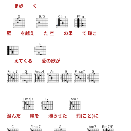
ま
歩
く
D
E/D
C#m
F#m
壁
を
越
え
た
空
の
果
て
聴
こ
F
G
え
て
く
る
愛
の
歌
が
Fmaj7
G
Asus4
Am
G
Fmaj7
G
Fmaj7
G
Am7
澄
ん
だ
瞳
を
濁
ら
せ
た
罰
(
こ
と
)
に
C
Fmaj7
G
Am7
Bm7/E