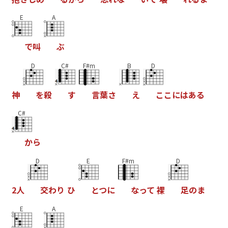
E
A
で
叫
ぶ
D
C#
F#m
B
D
神
を
殺
す
言
葉
さ
え
こ
こ
に
は
あ
る
C#
か
ら
D
E
F#m
D
2
人
交
わ
り
ひ
と
つ
に
な
っ
て
裸
足
の
ま
E
A