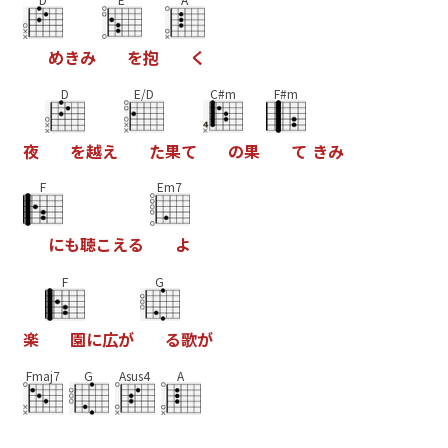
め
き
み
を
抱
く
D
E/D
C#m
F#m
夜
を
越
え
た
果
て
の
果
て
き
み
F
Em7
に
も
聴
こ
え
る
よ
F
G
楽
園
に
広
が
る
歌
が
Fmaj7
G
Asus4
A