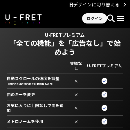
旧デザインに切り替える
ログイン
U-FRETプレミアム
「全ての機能」を
「広告なし」で始
めよう
登録な
U-FRETプレミアム
し
自動スクロールの速度を調整
×
（曲のBPMに合わせた自動調整もあり）
曲のキーを変更
×
お気に入りに上限なしで曲を追
×
加
メトロノームを使用
×