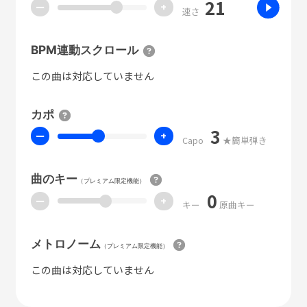
21
ー
+
速さ
BPM連動スクロール
この曲は対応していません
カポ
3
ー
+
Capo
★簡単弾き
曲のキー
（プレミアム限定機能）
0
ー
+
キー
原曲キー
メトロノーム
（プレミアム限定機能）
この曲は対応していません