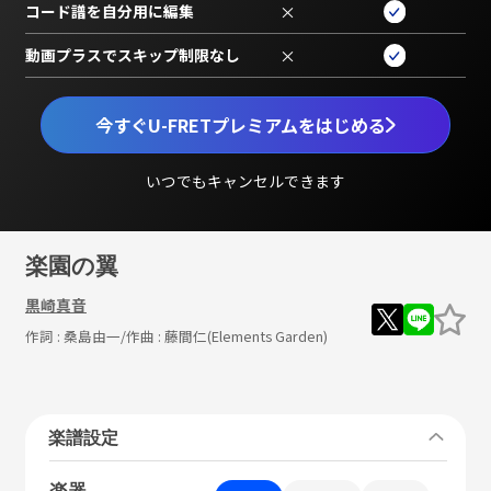
コード譜を自分用に編集
×
動画プラスでスキップ制限なし
×
今すぐU-FRETプレミアムをはじめる
いつでもキャンセルできます
楽園の翼
黒崎真音
作詞 :
桑島由一
/作曲 :
藤間仁(Elements Garden)
楽譜設定
楽器