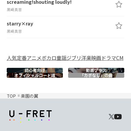
screaming!shouting loudly!
黒崎真音
starry×ray
黒崎真音
人気
定番
アニメ
ボカロ
童謡
ジブリ
洋楽
映画
ドラマ
CM
初心者向け
動画プラス
オフィシャル
コード譜
「カポなし」の曲
TOP
楽園の翼