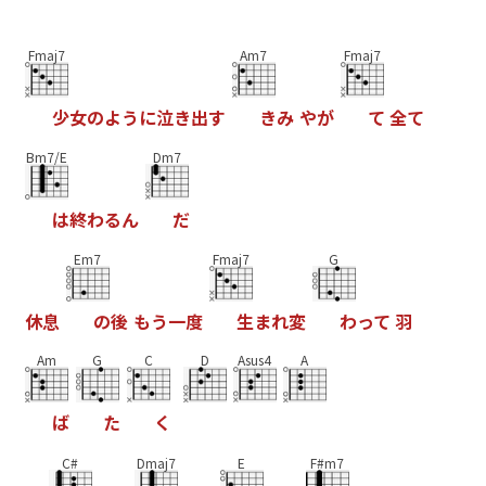
Fmaj7
Am7
Fmaj7
少
女
の
よ
う
に
泣
き
出
す
き
み
や
が
て
全
て
Bm7/E
Dm7
は
終
わ
る
ん
だ
Em7
Fmaj7
G
休
息
の
後
も
う
一
度
生
ま
れ
変
わ
っ
て
羽
Am
G
C
D
Asus4
A
ば
た
く
C#
Dmaj7
E
F#m7