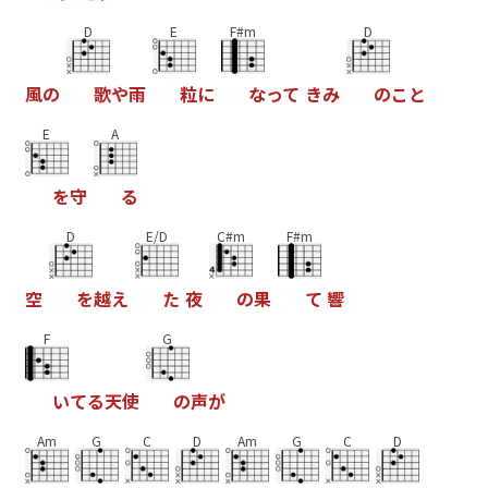
D
E
F#m
D
風
の
歌
や
雨
粒
に
な
っ
て
き
み
の
こ
と
E
A
を
守
る
D
E/D
C#m
F#m
空
を
越
え
た
夜
の
果
て
響
F
G
い
て
る
天
使
の
声
が
Am
G
C
D
Am
G
C
D