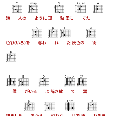
C
Fmaj7
G
Asus4
A
詩
人
の
よ
う
に
孤
独
愛
し
て
た
A
D
E
A
色
彩
(
い
ろ
)
を
奪
わ
れ
た
灰
色
の
街
D
Bm
E
D
C#sus4
C#
僕
が
い
る
よ
解
き
放
て
翼
D
E
F#m
D
抱
き
し
め
る
か
ら
恐
れ
な
い
で
壊
れ
る
ま