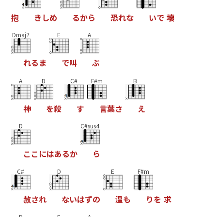
抱
き
し
め
る
か
ら
恐
れ
な
い
で
壊
Dmaj7
E
A
れ
る
ま
で
叫
ぶ
A
D
C#
F#m
B
神
を
殺
す
言
葉
さ
え
D
C#sus4
こ
こ
に
は
あ
る
か
ら
C#
D
E
F#m
赦
さ
れ
な
い
は
ず
の
温
も
り
を
求
D
E
A