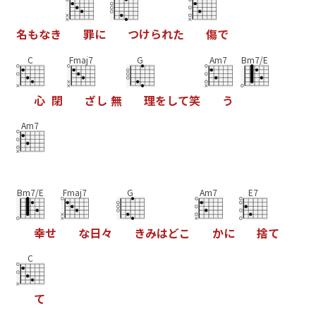
名
も
な
き
罪
に
つ
け
ら
れ
た
傷
で
C
Fmaj7
G
Am7
Bm7/E
心
閉
ざ
し
無
理
を
し
て
笑
う
Am7
Bm7/E
Fmaj7
G
Am7
E7
幸
せ
な
日
々
き
み
は
ど
こ
か
に
捨
て
C
て