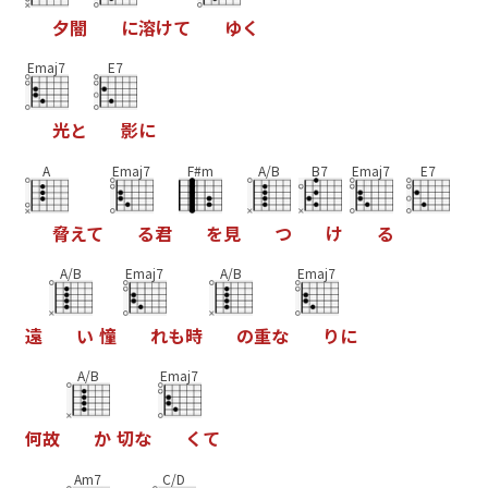
夕
闇
に
溶
け
て
ゆ
く
Emaj7
E7
光
と
影
に
A
Emaj7
F#m
A/B
B7
Emaj7
E7
脅
え
て
る
君
を
見
つ
け
る
A/B
Emaj7
A/B
Emaj7
遠
い
憧
れ
も
時
の
重
な
り
に
A/B
Emaj7
何
故
か
切
な
く
て
Am7
C/D