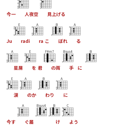
今
一
人
夜
空
見
上
げ
る
E
A
B
A
J
u
r
a
d
i
r
a
こ
ぼ
れ
る
A
E
F#m7
Bsus4
B
星
屑
を
君
の
両
手
に
E
A
B
A
涙
の
か
わ
り
に
A
Bsus4
B
C
今
す
ぐ
届
け
よ
う