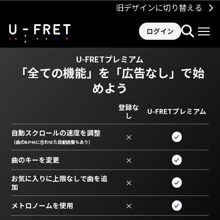
旧デザインに切り替える
ログイン
U-FRETプレミアム
「全ての機能」を
「広告なし」で始
めよう
登録な
U-FRETプレミアム
し
自動スクロールの速度を調整
×
（曲のBPMに合わせた自動調整もあり）
曲のキーを変更
×
お気に入りに上限なしで曲を追
×
加
メトロノームを使用
×