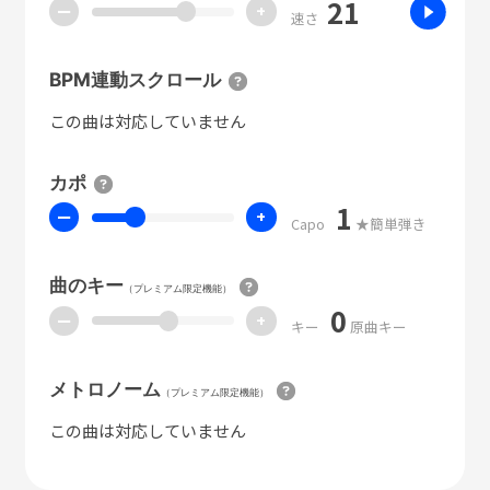
21
ー
+
速さ
BPM連動スクロール
この曲は対応していません
カポ
1
ー
+
Capo
★簡単弾き
曲のキー
（プレミアム限定機能）
0
ー
+
キー
原曲キー
メトロノーム
（プレミアム限定機能）
この曲は対応していません