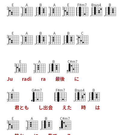
E
A
B
A
E
F#m7
Bsus4
B
E
A
B
A
B
C
E
A
B
C#m7
J
u
r
a
d
i
r
a
最
後
に
A
G#m7
F#m7
Bsus4
B
君
と
も
し
出
会
え
た
時
は
E
A
B
C#m7