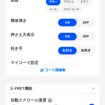
ギター
ウクレレ
ピアノ
ベース
パワーコード
簡単弾き
ON
OFF
押さえ方表示
ON
OFF
利き手
右利き
左利き
マイコード設定
コード譜編集
U-FRET機能
自動スクロール速度