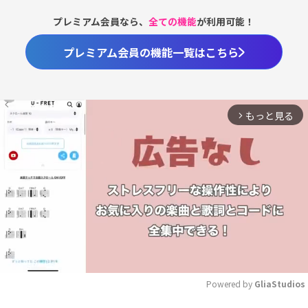
プレミアム会員なら、
全ての機能
が利用可能！
プレミアム会員の機能一覧はこちら
もっと見る
arrow_forward_ios
Powered by 
GliaStudios