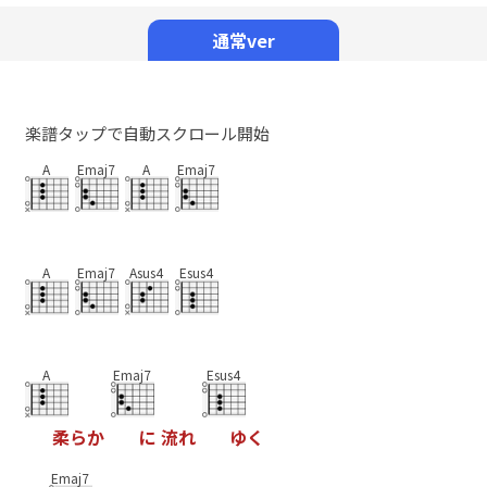
Mute
通常ver
楽譜タップで自動スクロール開始
A
Emaj7
A
Emaj7
A
Emaj7
Asus4
Esus4
A
Emaj7
Esus4
柔
ら
か
に
流
れ
ゆ
く
Emaj7