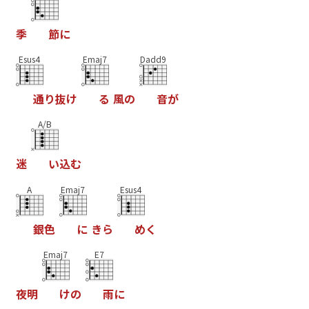
季
節
に
Esus4
Emaj7
Dadd9
通
り
抜
け
る
風
の
音
が
A/B
迷
い
込
む
A
Emaj7
Esus4
銀
色
に
き
ら
め
く
Emaj7
E7
夜
明
け
の
雨
に