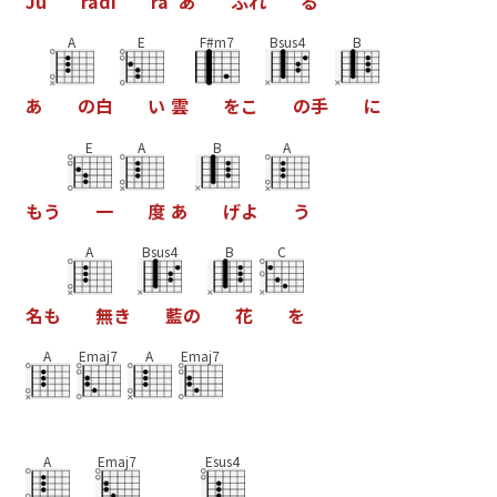
J
u
r
a
d
i
r
a
あ
ふ
れ
る
A
E
F#m7
Bsus4
B
あ
の
白
い
雲
を
こ
の
手
に
E
A
B
A
も
う
一
度
あ
げ
よ
う
A
Bsus4
B
C
名
も
無
き
藍
の
花
を
A
Emaj7
A
Emaj7
A
Emaj7
Esus4