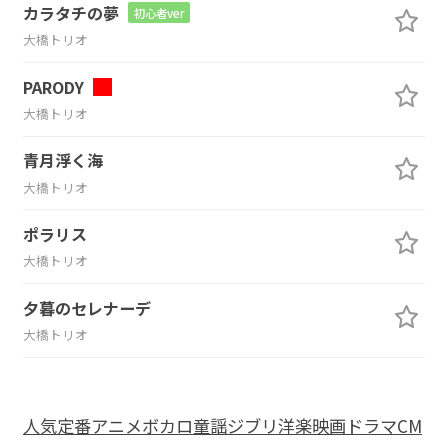
カラタチの夢
初心者ver
大橋トリオ
PARODY
大橋トリオ
青月浮く海
大橋トリオ
ポラリス
大橋トリオ
夕暮のセレナーデ
大橋トリオ
人気
定番
アニメ
ボカロ
童謡
ジブリ
洋楽
映画
ドラマ
CM