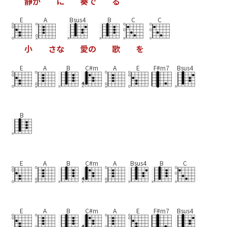
静
か
に
奏
で
る
E
A
Bsus4
B
C
C
小
さ
な
愛
の
歌
を
E
A
B
C#m
A
E
F#m7
Bsus4
B
E
A
B
C#m
A
Bsus4
B
C
E
A
B
C#m
A
E
F#m7
Bsus4