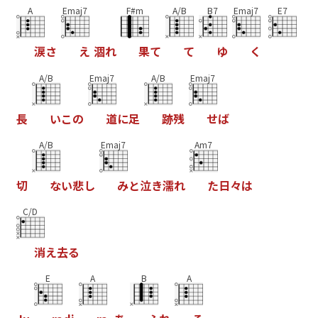
A
Emaj7
F#m
A/B
B7
Emaj7
E7
涙
さ
え
涸
れ
果
て
て
ゆ
く
A/B
Emaj7
A/B
Emaj7
長
い
こ
の
道
に
足
跡
残
せ
ば
A/B
Emaj7
Am7
切
な
い
悲
し
み
と
泣
き
濡
れ
た
日
々
は
C/D
消
え
去
る
E
A
B
A