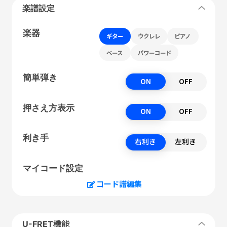
楽譜設定
楽器
ギター
ウクレレ
ピアノ
ベース
パワーコード
簡単弾き
ON
OFF
押さえ方表示
ON
OFF
利き手
右利き
左利き
マイコード設定
コード譜編集
U-FRET機能