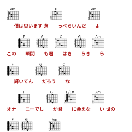
Am
D
Am
僕
は
思
い
ま
す
薄
っ
ぺ
ら
い
ん
だ
よ
F
G
C
G
Am
こ
の
瞬
間
も
君
は
き
ら
き
ら
F
G
C
輝
い
て
ん
だ
ろ
う
な
F
G
E/C#
Am
オ
ナ
ニ
ー
で
し
か
君
に
会
え
な
い
世
の
F
G
Am