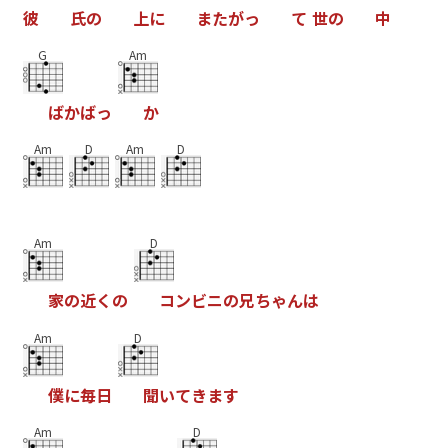
彼
氏
の
上
に
ま
た
が
っ
て
世
の
中
G
Am
ば
か
ば
っ
か
Am
D
Am
D
Am
D
家
の
近
く
の
コ
ン
ビ
ニ
の
兄
ち
ゃ
ん
は
Am
D
僕
に
毎
日
聞
い
て
き
ま
す
Am
D