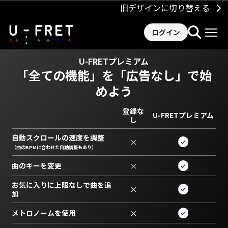
旧デザインに切り替える
ログイン
U-FRETプレミアム
「全ての機能」を
「広告なし」で始
めよう
登録な
U-FRETプレミアム
し
自動スクロールの速度を調整
×
（曲のBPMに合わせた自動調整もあり）
曲のキーを変更
×
お気に入りに上限なしで曲を追
×
加
メトロノームを使用
×