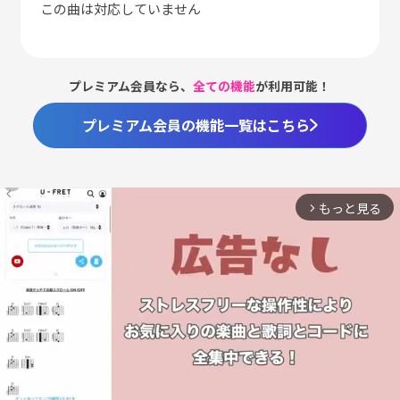
この曲は対応していません
プレミアム会員なら、
全ての機能
が利用可能！
プレミアム会員の機能一覧はこちら
もっと見る
arrow_forward_ios