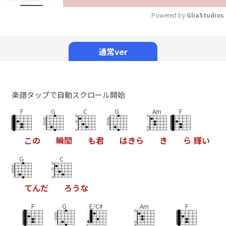
Powered by 
GliaStudios
Mute
通常ver
楽譜タップで自動スクロール開始
F
G
C
G
Am
F
こ
の
瞬
間
も
君
は
き
ら
き
ら
輝
い
G
C
て
ん
だ
ろ
う
な
F
G
E/C#
Am
F