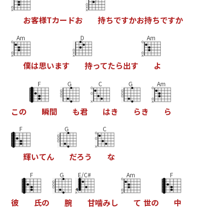
お
客
様
T
カ
ー
ド
お
持
ち
で
す
か
お
持
ち
で
す
か
Am
D
Am
僕
は
思
い
ま
す
持
っ
て
た
ら
出
す
よ
F
G
C
G
Am
こ
の
瞬
間
も
君
は
き
ら
き
ら
F
G
C
輝
い
て
ん
だ
ろ
う
な
F
G
E/C#
Am
F
彼
氏
の
腕
甘
噛
み
し
て
世
の
中