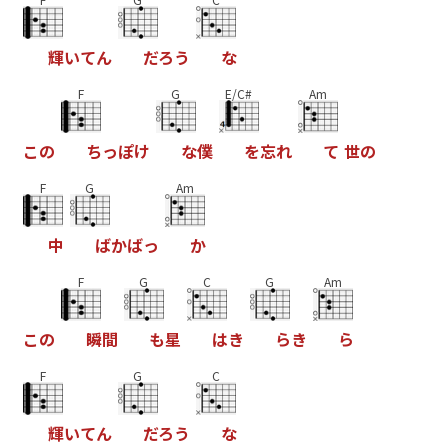
輝
い
て
ん
だ
ろ
う
な
F
G
E/C#
Am
こ
の
ち
っ
ぽ
け
な
僕
を
忘
れ
て
世
の
F
G
Am
中
ば
か
ば
っ
か
F
G
C
G
Am
こ
の
瞬
間
も
星
は
き
ら
き
ら
F
G
C
輝
い
て
ん
だ
ろ
う
な