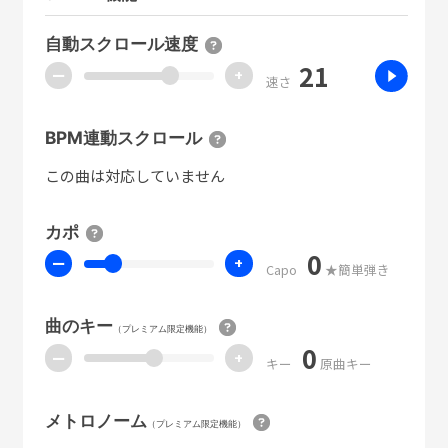
自動スクロール速度
21
ー
+
速さ
BPM連動スクロール
この曲は対応していません
カポ
0
ー
+
Capo
★簡単弾き
曲のキー
（プレミアム限定機能）
0
ー
+
キー
原曲キー
メトロノーム
（プレミアム限定機能）