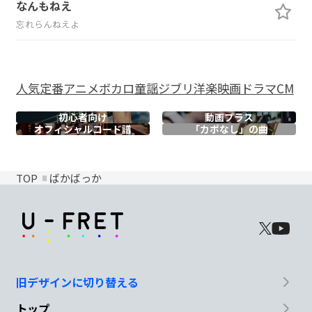
なんもねえ
忘れらんねえよ
人気
定番
アニメ
ボカロ
童謡
ジブリ
洋楽
映画
ドラマ
CM
初心者向け
動画プラス
オフィシャル
コード譜
「カポなし」の曲
TOP
ばかばっか
旧デザインに切り替える
トップ