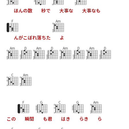
ほ
ん
の
数
秒
で
大
事
な
大
事
な
も
F
Am
ん
が
こ
ぼ
れ
落
ち
た
よ
Am
D
Am
D
Am
D
Am
D
C
Am
F
G
C
G
Am
こ
の
瞬
間
も
君
は
き
ら
き
ら
F
G
C