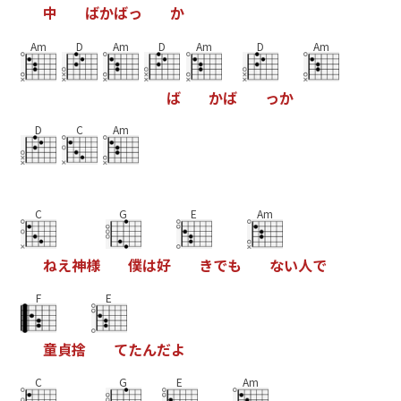
中
ば
か
ば
っ
か
Am
D
Am
D
Am
D
Am
ば
か
ば
っ
か
D
C
Am
C
G
E
Am
ね
え
神
様
僕
は
好
き
で
も
な
い
人
で
F
E
童
貞
捨
て
た
ん
だ
よ
C
G
E
Am