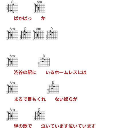
G
Am
ば
か
ば
っ
か
Am
D
Am
D
Am
D
渋
谷
の
駅
に
い
る
ホ
ー
ム
レ
ス
に
は
Am
D
ま
る
で
目
も
く
れ
な
い
奴
ら
が
Am
D
絆
の
歌
で
泣
い
て
い
ま
す
泣
い
て
い
ま
す