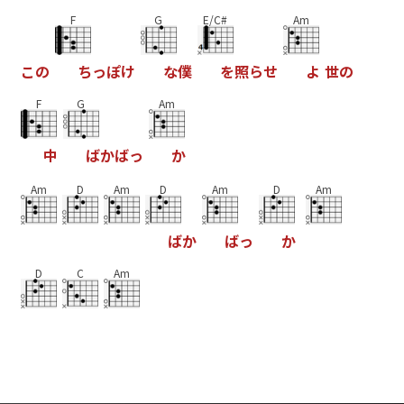
F
G
E/C#
Am
こ
の
ち
っ
ぽ
け
な
僕
を
照
ら
せ
よ
世
の
F
G
Am
中
ば
か
ば
っ
か
Am
D
Am
D
Am
D
Am
ば
か
ば
っ
か
D
C
Am