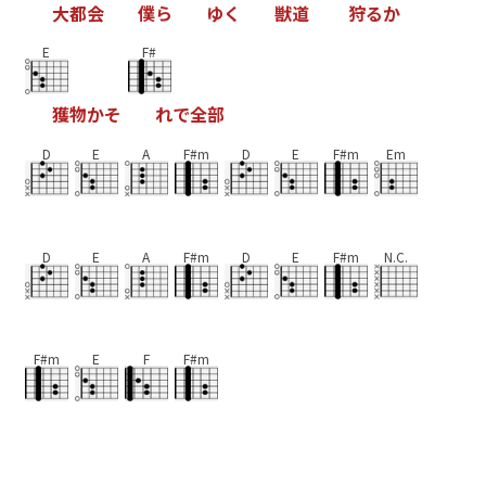
大
都
会
僕
ら
ゆ
く
獣
道
狩
る
か
E
F#
獲
物
か
そ
れ
で
全
部
D
E
A
F#m
D
E
F#m
Em
D
E
A
F#m
D
E
F#m
N.C.
F#m
E
F
F#m