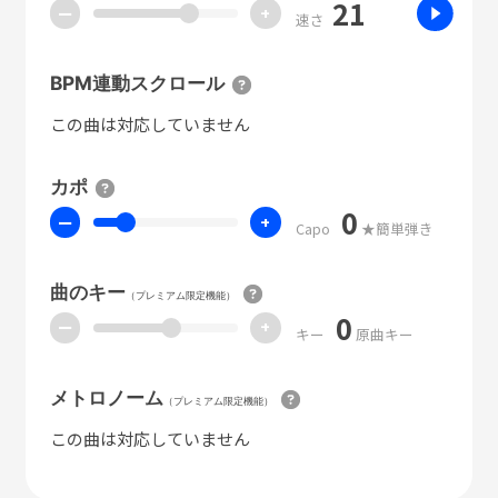
21
ー
+
速さ
BPM連動スクロール
この曲は対応していません
カポ
0
ー
+
Capo
★簡単弾き
曲のキー
（プレミアム限定機能）
0
ー
+
キー
原曲キー
メトロノーム
（プレミアム限定機能）
この曲は対応していません