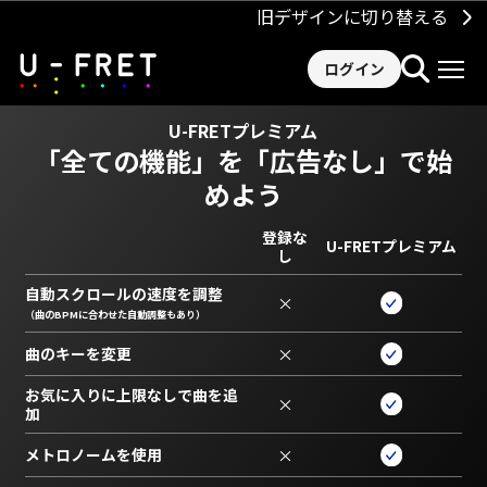
旧デザインに切り替える
ログイン
U-FRETプレミアム
「全ての機能」を
「広告なし」で始
めよう
登録な
U-FRETプレミアム
し
自動スクロールの速度を調整
×
（曲のBPMに合わせた自動調整もあり）
曲のキーを変更
×
お気に入りに上限なしで曲を追
×
加
メトロノームを使用
×