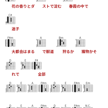
花
の
香
り
と
ダ
ス
ト
で
淀
む
春
霞
の
中
で
C#
迷
子
F#m
A
Bm
A
大
都
会
は
ま
る
で
獣
道
狩
る
か
獲
物
か
そ
D
E
F#
れ
で
全
部
D
E
A
F#m
D
E
F#m
Em
D
E
A
F#m
D
E
F#m
N.C.