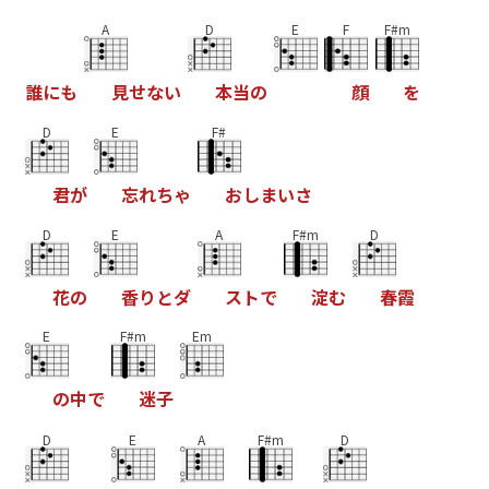
A
D
E
F
F#m
誰
に
も
見
せ
な
い
本
当
の
顔
を
D
E
F#
君
が
忘
れ
ち
ゃ
お
し
ま
い
さ
D
E
A
F#m
D
花
の
香
り
と
ダ
ス
ト
で
淀
む
春
霞
E
F#m
Em
の
中
で
迷
子
D
E
A
F#m
D