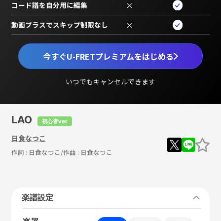
コード譜を自分用に編集
×
動画プラスでスキップ制限なし
×
今すぐU-FRETプレミアムをはじめる
いつでもキャンセルできます
LAO
初心者ver
日食なつこ
作詞 :
日食なつこ
/作曲 :
日食なつこ
楽譜設定