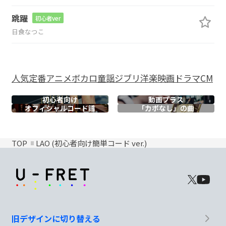
跳躍
初心者ver
日食なつこ
人気
定番
アニメ
ボカロ
童謡
ジブリ
洋楽
映画
ドラマ
CM
初心者向け
動画プラス
オフィシャル
コード譜
「カポなし」の曲
TOP
LAO (初心者向け簡単コード ver.)
旧デザインに切り替える