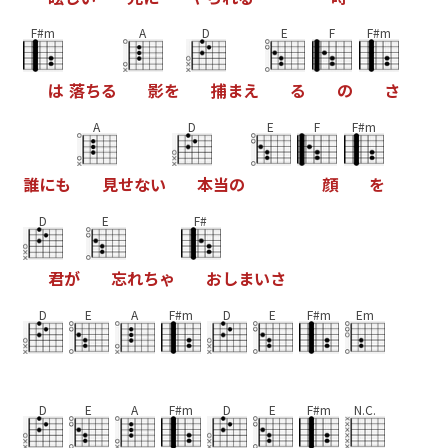
F#m
A
D
E
F
F#m
は
落
ち
る
影
を
捕
ま
え
る
の
さ
A
D
E
F
F#m
誰
に
も
見
せ
な
い
本
当
の
顔
を
D
E
F#
君
が
忘
れ
ち
ゃ
お
し
ま
い
さ
D
E
A
F#m
D
E
F#m
Em
D
E
A
F#m
D
E
F#m
N.C.