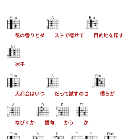
F#m
A
Bm
花
の
香
り
と
ダ
ス
ト
で
噎
せ
て
目
的
地
を
探
す
C#
迷
子
F#m
A
Bm
大
都
会
は
い
つ
だ
っ
て
試
す
の
さ
僕
ら
が
A
D
E
F#
な
び
く
か
歯
向
か
う
か
F#m
A
D
E
F
F#m