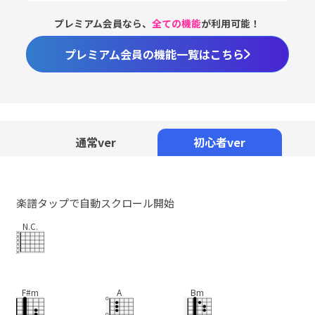
プレミアム会員なら、
全ての機能
が利用可能！
プレミアム会員の機能一覧はこちら
Loaded
:
98.37%
/
Unmute
通常ver
初心者ver
楽譜タップで自動スクロール開始
N.C.
F#m
A
Bm