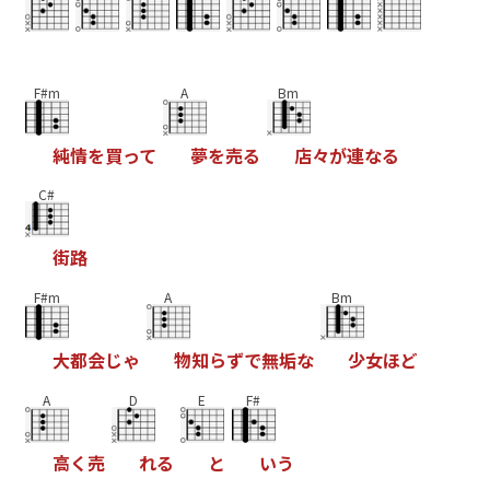
F#m
A
Bm
純
情
を
買
っ
て
夢
を
売
る
店
々
が
連
な
る
C#
街
路
F#m
A
Bm
大
都
会
じ
ゃ
物
知
ら
ず
で
無
垢
な
少
女
ほ
ど
A
D
E
F#
高
く
売
れ
る
と
い
う