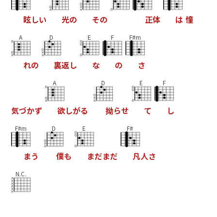
眩
し
い
光
の
そ
の
正
体
は
憧
A
D
E
F
F#m
れ
の
裏
返
し
な
の
さ
A
D
E
F
気
づ
か
ず
欲
し
が
る
拗
ら
せ
て
し
F#m
D
E
F#
ま
う
僕
も
ま
だ
ま
だ
凡
人
さ
N.C.