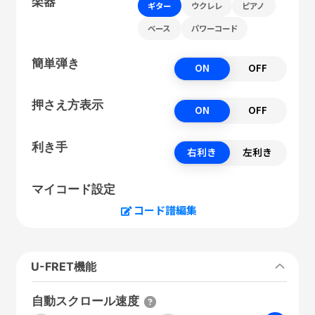
楽器
ギター
ウクレレ
ピアノ
ベース
パワーコード
簡単弾き
ON
OFF
押さえ方表示
ON
OFF
利き手
右利き
左利き
マイコード設定
コード譜編集
U-FRET機能
自動スクロール速度