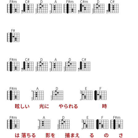
F#m
C#
D
A
F#m
C#m
D
C#
F#
F#m
C#
D
A
D
C#
F#m
A
D
E
F
眩
し
い
光
に
や
ら
れ
る
時
F#m
A
D
E
F
F#m
は
落
ち
る
影
を
捕
ま
え
る
の
さ