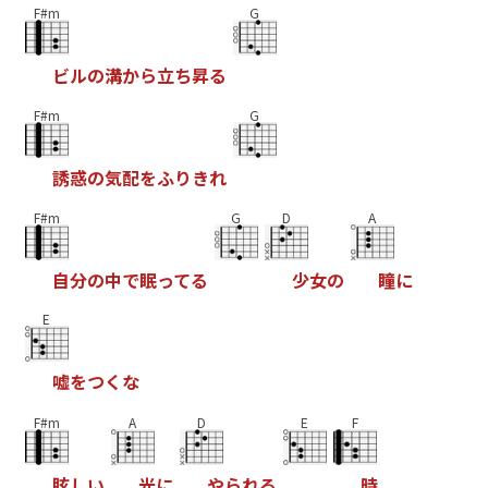
F#m
G
ビ
ル
の
溝
か
ら
立
ち
昇
る
F#m
G
誘
惑
の
気
配
を
ふ
り
き
れ
F#m
G
D
A
自
分
の
中
で
眠
っ
て
る
少
女
の
瞳
に
E
嘘
を
つ
く
な
F#m
A
D
E
F
眩
し
い
光
に
や
ら
れ
る
時