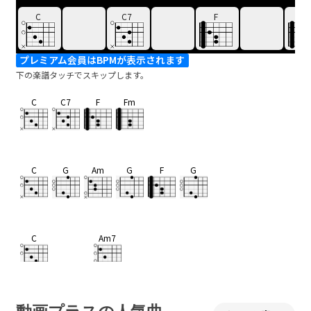
C
C7
F
Fm
プレミアム会員はBPMが表示されます
下の楽譜タッチでスキップします。
C
C7
F
Fm
C
G
Am
G
F
G
C
Am7
小さな朝の
光は
F
G