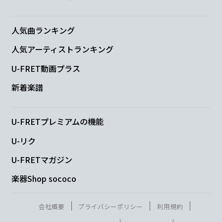
人気曲ランキング
C
Am7
F
人気アーティストランキング
U-FRET動画プラス
時々 愛の
終りの悲
しい夢を
新着楽譜
G
君は見
るけど
U-FRETプレミアムの機能
U-リク
C
Am7
U-FRETマガジン
僕の胸で お
やすみよ
楽器Shop sococo
F
Fm
G
会社概要
プライバシーポリシー
利用規約
二
人の人生 わけあ
い生きるん
だ