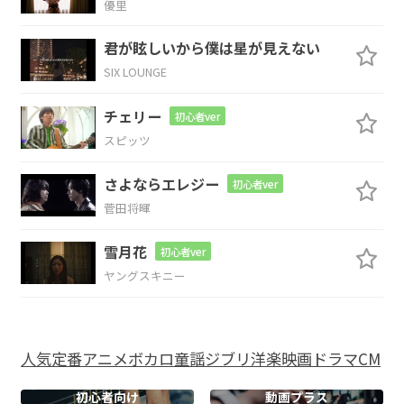
優里
Am7
G
F
C
G
君が眩しいから僕は星が見えない
SIX LOUNGE
幸せか
い 昨
晩のぬくもり
に
チェリー
初心者ver
Am7
Em7
F
G
スピッツ
そっとさ
さやいて
強く君を
抱きし
さよならエレジー
初心者ver
菅田将暉
めた
雪月花
初心者ver
C
C7
F
ヤングスキニー
初めて
君と出
会った日
人気
定番
アニメ
ボカロ
童謡
ジブリ
洋楽
映画
ドラマ
CM
Fm
C
G
Am7
初心者向け
動画プラス