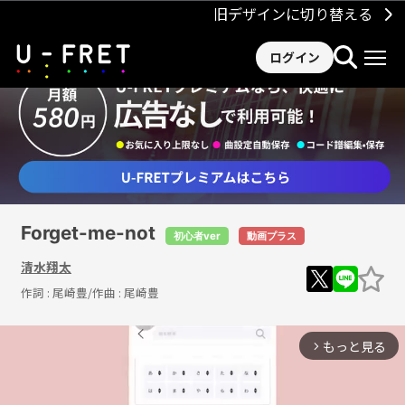
旧デザインに切り替える
ログイン
Forget-me-not
初心者ver
動画プラス
清水翔太
作詞 :
尾崎豊
/作曲 :
尾崎豊
もっと見る
arrow_forward_ios