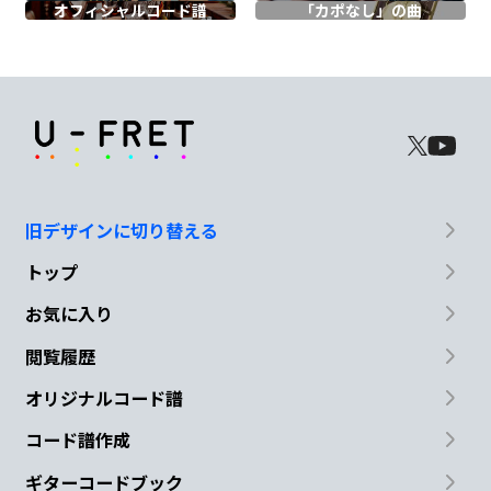
僕はビルの
むこ
うの
空を
オフィシャル
コード譜
「カポなし」の曲
C
F
G
いつま
でも さ
がしてた
C
C7
F
Fm
君がお
しえてくれた
花の名
前は
旧デザインに切り替える
トップ
C
G
Am7
お気に入り
街に
うも
れそ
うな
閲覧履歴
Em
F
G
C
オリジナルコード譜
小さ
なわ
すれな
草
コード譜作成
ギターコードブック
Fm
C
Fm