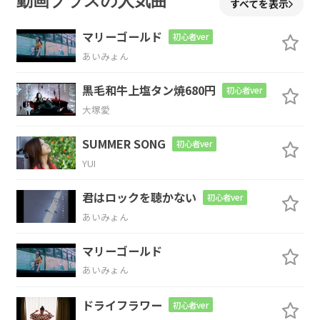
動画プラスの人気曲
すべてを表示
疲
れて眠る愛に こ
ぼれて
マリーゴールド
初心者ver
あいみょん
C
Am7
F
黒毛和牛上塩タン焼680円
初心者ver
流れた時の
多さに うな
ずく様に
大塚愛
Fm
G
SUMMER SONG
初心者ver
YUI
よりそ
う二
人
君はロックを聴かない
初心者ver
Am7
C
あいみょん
窓をたたく風
に目覚めて
マリーゴールド
あいみょん
F
G
C
G
ドライフラワー
初心者ver
君に
頬をよせ
てみた