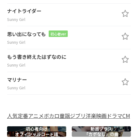
ナイトライダー
Sunny Girl
思い出になっても
初心者ver
Sunny Girl
もう書き終えたはずなのに
Sunny Girl
マリナー
Sunny Girl
人気
定番
アニメ
ボカロ
童謡
ジブリ
洋楽
映画
ドラマ
CM
初心者向け
動画プラス
オフィシャル
コード譜
「カポなし」の曲