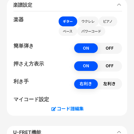
楽譜設定
楽器
ギター
ウクレレ
ピアノ
ベース
パワーコード
簡単弾き
ON
OFF
押さえ方表示
ON
OFF
利き手
右利き
左利き
マイコード設定
コード譜編集
U-FRET機能