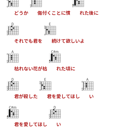
ど
う
か
傷
付
く
こ
と
に
慣
れ
た
後
に
D
E
そ
れ
で
も
君
を
続
け
て
欲
し
い
よ
A
C#m
枯
れ
な
い
花
が
枯
れ
た
頃
に
D
E
A
君
が
殺
し
た
君
を
愛
し
て
ほ
し
い
C#m
D
君
を
愛
し
て
ほ
し
い