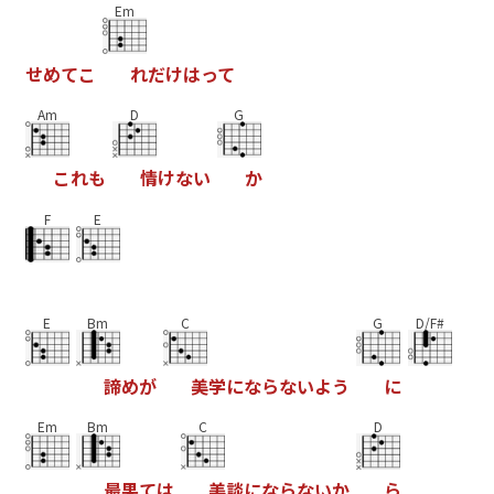
Em
せ
め
て
こ
れ
だ
け
は
っ
て
Am
D
G
こ
れ
も
情
け
な
い
か
F
E
E
Bm
C
G
D/F#
諦
め
が
美
学
に
な
ら
な
い
よ
う
に
Em
Bm
C
D
最
果
て
は
美
談
に
な
ら
な
い
か
ら