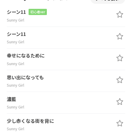
シーン11
初心者ver
Sunny Girl
シーン11
Sunny Girl
幸せになるために
Sunny Girl
思い出になっても
Sunny Girl
濃藍
Sunny Girl
少し赤くなる街を背に
Sunny Girl