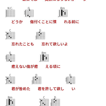
N.C.
G
Bm
ど
う
か
傷
付
く
こ
と
に
慣
れ
る
前
に
C
D
忘
れ
た
こ
と
も
忘
れ
て
欲
し
い
よ
G
Bm
癒
え
な
い
傷
が
癒
え
る
頃
に
C
D
G
君
が
咎
め
た
君
を
許
し
て
欲
し
い
Bm
C
D