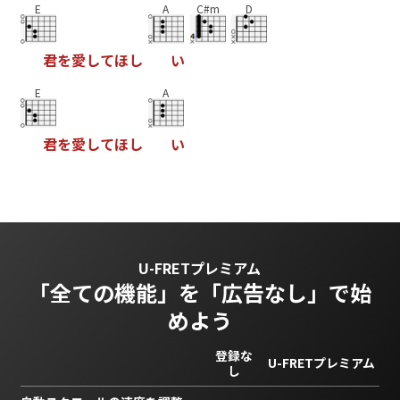
E
A
C#m
D
君
を
愛
し
て
ほ
し
い
E
A
君
を
愛
し
て
ほ
し
い
U-FRETプレミアム
「全ての機能」を
「広告なし」で始
めよう
登録な
U-FRETプレミアム
し