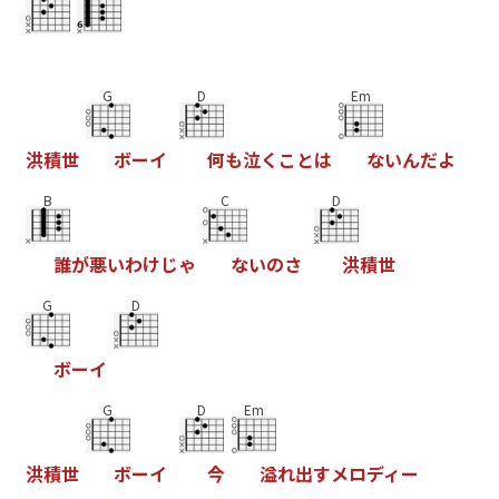
G
D
Em
洪
積
世
ボ
ー
イ
何
も
泣
く
こ
と
は
な
い
ん
だ
よ
B
C
D
誰
が
悪
い
わ
け
じ
ゃ
な
い
の
さ
洪
積
世
G
D
ボ
ー
イ
G
D
Em
洪
積
世
ボ
ー
イ
今
溢
れ
出
す
メ
ロ
デ
ィ
ー