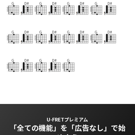
G
D#
G
D#
G
D#
G
D#
G
D#
G
D#
G
D#
G
D#
G
D#
G
D#
G
U-FRETプレミアム
「全ての機能」を
「広告なし」で始