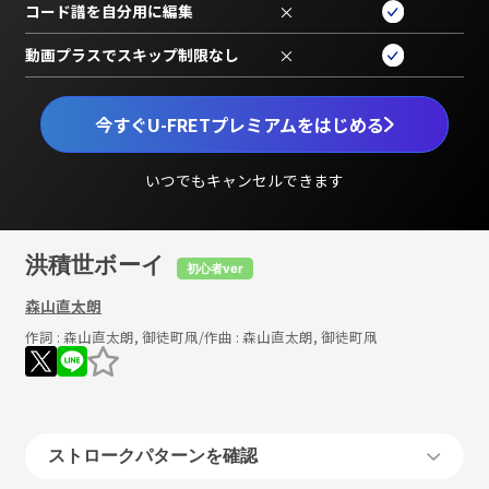
コード譜を自分用に編集
×
動画プラスでスキップ制限なし
×
今すぐU-FRETプレミアムをはじめる
いつでもキャンセルできます
洪積世ボーイ
初心者ver
森山直太朗
作詞 :
森山直太朗, 御徒町凧
/作曲 :
森山直太朗, 御徒町凧
ストロークパターンを確認