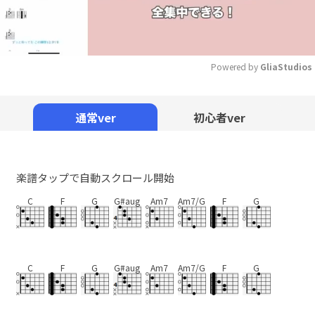
Powered by 
GliaStudios
Mute
通常ver
初心者ver
楽譜タップで自動スクロール開始
C
F
G
G#aug
Am7
Am7/G
F
G
C
F
G
G#aug
Am7
Am7/G
F
G