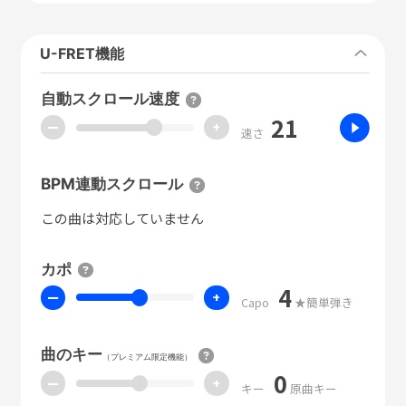
U-FRET機能
自動スクロール速度
21
ー
+
速さ
BPM連動スクロール
この曲は対応していません
カポ
4
ー
+
Capo
★簡単弾き
曲のキー
（プレミアム限定機能）
0
ー
+
キー
原曲キー