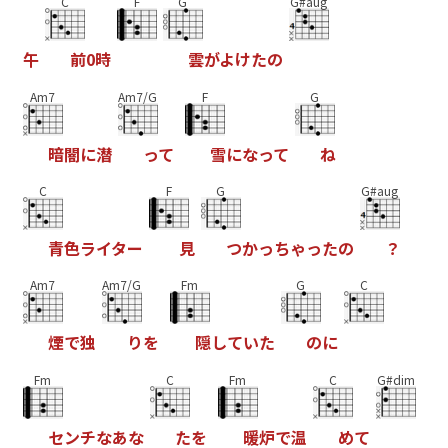
C
F
G
G#aug
午
前
0
時
雲
が
よ
け
た
の
Am7
Am7/G
F
G
暗
闇
に
潜
っ
て
雪
に
な
っ
て
ね
C
F
G
G#aug
青
色
ラ
イ
タ
ー
見
つ
か
っ
ち
ゃ
っ
た
の
？
Am7
Am7/G
Fm
G
C
煙
で
独
り
を
隠
し
て
い
た
の
に
Fm
C
Fm
C
G#dim
セ
ン
チ
な
あ
な
た
を
暖
炉
で
温
め
て