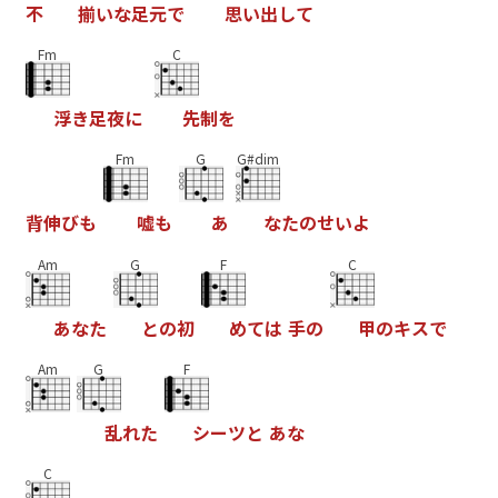
不
揃
い
な
足
元
で
思
い
出
し
て
Fm
C
浮
き
足
夜
に
先
制
を
Fm
G
G#dim
背
伸
び
も
嘘
も
あ
な
た
の
せ
い
よ
Am
G
F
C
あ
な
た
と
の
初
め
て
は
手
の
甲
の
キ
ス
で
Am
G
F
乱
れ
た
シ
ー
ツ
と
あ
な
C