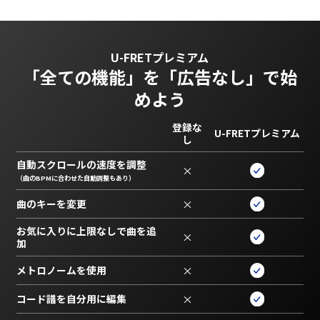
U-FRETプレミアム
「全ての機能」を
「広告なし」で始
めよう
登録な
U-FRETプレミアム
し
自動スクロールの速度を調整
×
（曲のBPMに合わせた自動調整もあり）
曲のキーを変更
×
お気に入りに上限なしで曲を追
×
加
メトロノームを使用
×
コード譜を自分用に編集
×