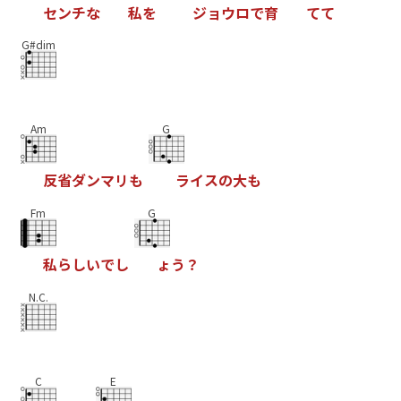
セ
ン
チ
な
私
を
ジ
ョ
ウ
ロ
で
育
て
て
G#dim
Am
G
反
省
ダ
ン
マ
リ
も
ラ
イ
ス
の
大
も
Fm
G
私
ら
し
い
で
し
ょ
う
？
N.C.
C
E