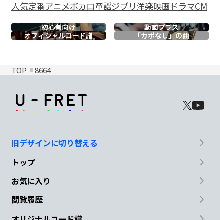
人気
定番
アニメ
ボカロ
童謡
ジブリ
洋楽
映画
ドラマ
CM
初心者向け
動画プラス
オフィシャル
コード譜
「カポなし」の曲
TOP
8664
旧デザインに切り替える
トップ
お気に入り
閲覧履歴
オリジナルコード譜