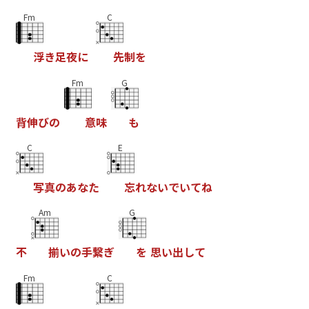
Fm
C
浮
き
足
夜
に
先
制
を
Fm
G
背
伸
び
の
意
味
も
C
E
写
真
の
あ
な
た
忘
れ
な
い
で
い
て
ね
Am
G
不
揃
い
の
手
繋
ぎ
を
思
い
出
し
て
Fm
C