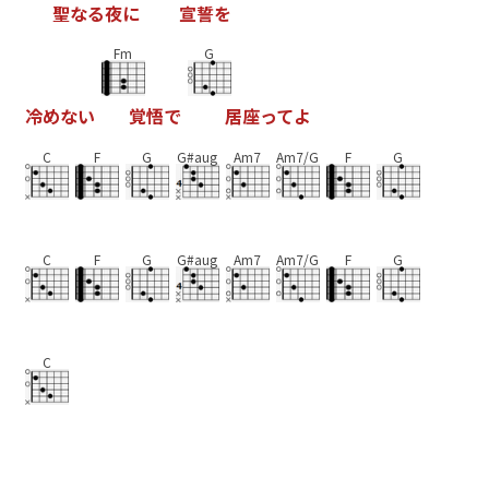
聖
な
る
夜
に
宣
誓
を
Fm
G
冷
め
な
い
覚
悟
で
居
座
っ
て
よ
C
F
G
G#aug
Am7
Am7/G
F
G
C
F
G
G#aug
Am7
Am7/G
F
G
C