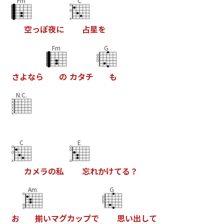
Fm
C
空
っ
ぽ
夜
に
占
星
を
Fm
G
さ
よ
な
ら
の
カ
タ
チ
も
N.C.
C
E
カ
メ
ラ
の
私
忘
れ
か
け
て
る
？
Am
G
お
揃
い
マ
グ
カ
ッ
プ
で
思
い
出
し
て