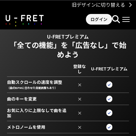
旧デザインに切り替える
ログイン
U-FRETプレミアム
「全ての機能」を
「広告なし」で始
めよう
登録な
U-FRETプレミアム
し
自動スクロールの速度を調整
×
（曲のBPMに合わせた自動調整もあり）
曲のキーを変更
×
お気に入りに上限なしで曲を追
×
加
メトロノームを使用
×