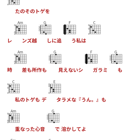
た
の
そ
の
ト
ゲ
を
Am
G
F
C
レ
ン
ズ
越
し
に
追
う
私
は
Am
G
F
G
時
差
も
所
作
も
見
え
な
い
シ
ガ
ラ
ミ
も
C
E
私
の
ト
ゲ
も
デ
タ
ラ
メ
な
『
う
ん
。
』
も
Am
G
重
な
っ
た
心
音
で
溶
か
し
て
よ