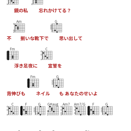
鏡
の
私
忘
れ
か
け
て
る
？
Am
G
不
揃
い
な
靴
下
で
思
い
出
し
て
Fm
C
浮
き
足
夜
に
宣
誓
を
Fm
G
背
伸
び
も
ネ
イ
ル
も
あ
な
た
の
せ
い
よ
C
F
G
G#aug
Am7
Am7/G
F
G