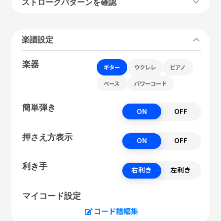
ストロークパターンを確認
楽譜設定
楽器
ギター
ウクレレ
ピアノ
ベース
パワーコード
簡単弾き
ON
OFF
押さえ方表示
ON
OFF
利き手
右利き
左利き
マイコード設定
コード譜編集