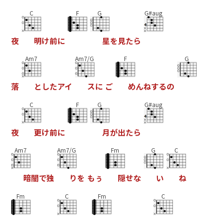
C
F
G
G#aug
夜
明
け
前
に
星
を
見
た
ら
Am7
Am7/G
F
G
落
と
し
た
ア
イ
ス
に
ご
め
ん
ね
す
る
の
C
F
G
G#aug
夜
更
け
前
に
月
が
出
た
ら
Am7
Am7/G
Fm
G
C
暗
闇
で
独
り
を
も
ぅ
隠
せ
な
い
ね
Fm
C
Fm
C