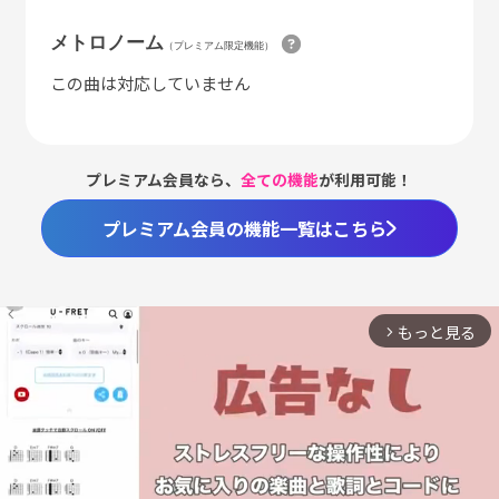
メトロノーム
（プレミアム限定機能）
この曲は対応していません
プレミアム会員なら、
全ての機能
が利用可能！
プレミアム会員の機能一覧はこちら
もっと見る
arrow_forward_ios