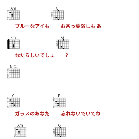
Am
G
ブ
ル
ー
な
ア
イ
も
お
茶
っ
葉
溢
し
も
あ
Fm
G
な
た
ら
し
い
で
し
ょ
？
N.C.
C
E
ガ
ラ
ス
の
あ
な
た
忘
れ
な
い
で
い
て
ね
Am
G