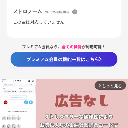
メトロノーム
（プレミアム限定機能）
この曲は対応していません
プレミアム会員なら、
全ての機能
が利用可能！
プレミアム会員の機能一覧はこちら
もっと見る
arrow_forward_ios