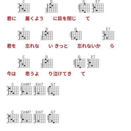
C
D
G
E7
君
に
届
く
よ
う
に
目
を
閉
し
て
C
D
G
E7
君
を
忘
れ
な
い
き
っ
と
忘
れ
な
い
か
ら
C
D
G
E7
今
は
思
う
よ
り
泣
け
て
き
て
C
CmM7
Em7
G7
C
CmM7
Em7
G7