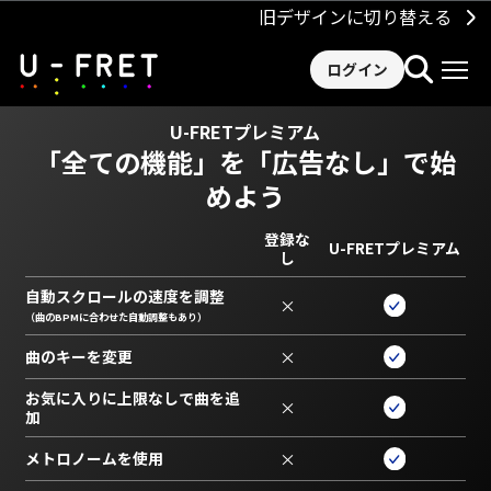
旧デザインに切り替える
ログイン
U-FRETプレミアム
「全ての機能」を
「広告なし」で始
めよう
登録な
U-FRETプレミアム
し
自動スクロールの速度を調整
×
（曲のBPMに合わせた自動調整もあり）
曲のキーを変更
×
お気に入りに上限なしで曲を追
×
加
メトロノームを使用
×