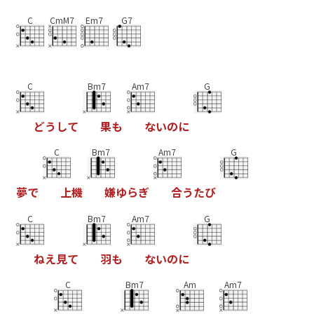
C
CmM7
Em7
G7
C
Bm7
Am7
G
と
う
し
て
果
も
な
い
の
に
C
Bm7
Am7
G
夢
て
上
機
嫌
ゆ
ら
き
合
う
た
ひ
C
Bm7
Am7
G
ね
え
見
て
羽
も
な
い
の
に
C
Bm7
Am
Am7