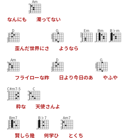
Am
な
ん
に
も
濁
っ
て
な
い
D
G
Em
Bm
B♭m
歪
ん
た
世
界
に
さ
よ
う
な
ら
Am
D
G
フ
ラ
イ
ロ
ー
な
昨
日
よ
り
今
日
の
あ
や
ふ
や
C#m7-5
C
粋
な
天
使
さ
ん
よ
Bm7
B♭7
Am7
賢
し
ら
幾
何
学
ひ
と
く
ち