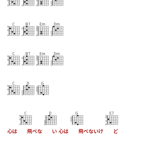
C
B7
Em
Dm
C
B7
Em
Dm
C
D
G
C
D
G
E7
心
は
飛
へ
な
い
心
は
飛
へ
な
い
け
と