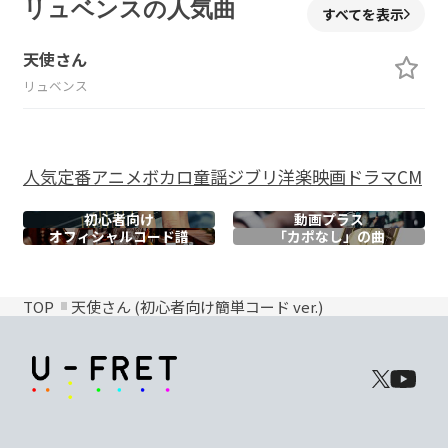
リュベンスの人気曲
すべてを表示
天使さん
リュベンス
人気
定番
アニメ
ボカロ
童謡
ジブリ
洋楽
映画
ドラマ
CM
初心者向け
動画プラス
オフィシャル
コード譜
「カポなし」の曲
TOP
天使さん (初心者向け簡単コード ver.)