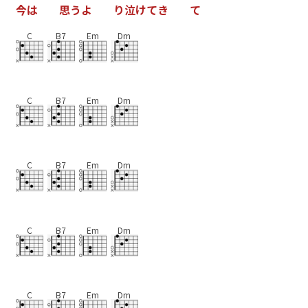
今
は
思
う
よ
り
泣
け
て
き
て
C
B7
Em
Dm
C
B7
Em
Dm
C
B7
Em
Dm
C
B7
Em
Dm
C
B7
Em
Dm