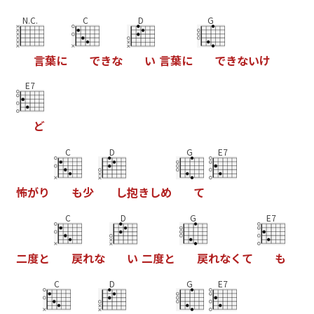
N.C.
C
D
G
言
葉
に
て
き
な
い
言
葉
に
て
き
な
い
け
E7
と
C
D
G
E7
怖
か
り
も
少
し
抱
き
し
め
て
C
D
G
E7
二
度
と
戻
れ
な
い
二
度
と
戻
れ
な
く
て
も
C
D
G
E7