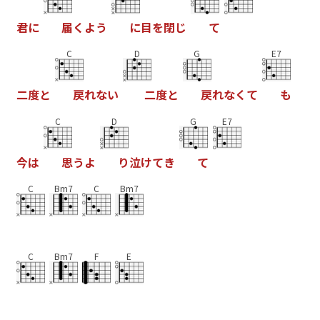
君
に
届
く
よ
う
に
目
を
閉
し
て
C
D
G
E7
二
度
と
戻
れ
な
い
二
度
と
戻
れ
な
く
て
も
C
D
G
E7
今
は
思
う
よ
り
泣
け
て
き
て
C
Bm7
C
Bm7
C
Bm7
F
E