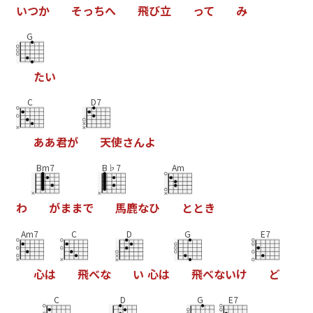
い
つ
か
そ
っ
ち
へ
飛
ひ
立
っ
て
み
G
た
い
C
D7
あ
あ
君
か
天
使
さ
ん
よ
Bm7
B♭7
Am
わ
か
ま
ま
て
馬
鹿
な
ひ
と
と
き
Am7
C
D
G
E7
心
は
飛
へ
な
い
心
は
飛
へ
な
い
け
と
C
D
G
E7