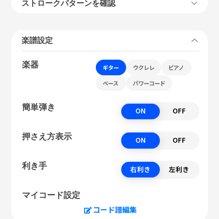
ストロークパターンを確認
楽譜設定
楽器
ギター
ウクレレ
ピアノ
ベース
パワーコード
簡単弾き
ON
OFF
押さえ方表示
ON
OFF
利き手
右利き
左利き
マイコード設定
コード譜編集