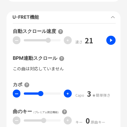
U-FRET機能
自動スクロール速度
21
ー
+
速さ
BPM連動スクロール
この曲は対応していません
カポ
3
ー
+
Capo
★簡単弾き
曲のキー
（プレミアム限定機能）
0
ー
+
キー
原曲キー