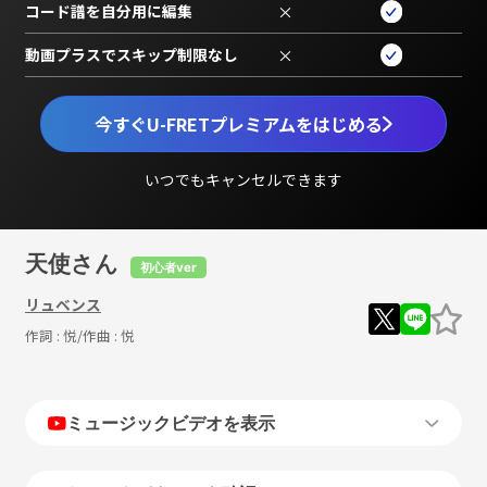
コード譜を自分用に編集
×
動画プラスでスキップ制限なし
×
今すぐU-FRETプレミアムをはじめる
いつでもキャンセルできます
天使さん
初心者ver
リュベンス
作詞 :
悦
/作曲 :
悦
ミュージックビデオを表示