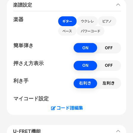
楽譜設定
楽器
ギター
ウクレレ
ピアノ
ベース
パワーコード
簡単弾き
ON
OFF
押さえ方表示
ON
OFF
利き手
右利き
左利き
マイコード設定
コード譜編集
U-FRET機能