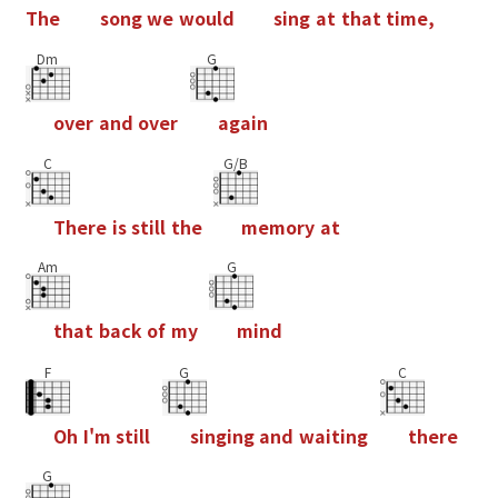
T
h
e
s
o
n
g
w
e
w
o
u
l
d
s
i
n
g
a
t
t
h
a
t
t
i
m
e
,
Dm
G
o
v
e
r
a
n
d
o
v
e
r
a
g
a
i
n
C
G/B
T
h
e
r
e
i
s
s
t
i
l
l
t
h
e
m
e
m
o
r
y
a
t
Am
G
t
h
a
t
b
a
c
k
o
f
m
y
m
i
n
d
F
G
C
O
h
I
'
m
s
t
i
l
l
s
i
n
g
i
n
g
a
n
d
w
a
i
t
i
n
g
t
h
e
r
e
G