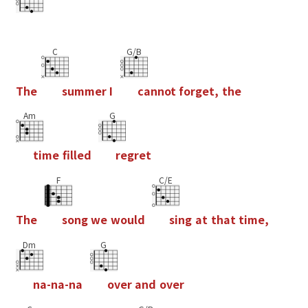
C
G/B
T
h
e
s
u
m
m
e
r
I
c
a
n
n
o
t
f
o
r
g
e
t
,
t
h
e
Am
G
t
i
m
e
f
l
l
e
d
r
e
g
r
e
t
F
C/E
T
h
e
s
o
n
g
w
e
w
o
u
l
d
s
i
n
g
a
t
t
h
a
t
t
i
m
e
,
Dm
G
n
a
-
n
a
-
n
a
o
v
e
r
a
n
d
o
v
e
r