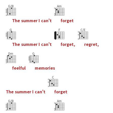
G/B
Am
T
h
e
s
u
m
m
e
r
I
c
a
n
'
t
f
o
r
g
e
t
G
F
C/E
T
h
e
s
u
m
m
e
r
I
c
a
n
'
t
f
o
r
g
e
t
,
r
e
g
r
e
t
,
Dm
G
f
e
e
l
f
u
l
m
e
m
o
r
i
e
s
C
T
h
e
s
u
m
m
e
r
I
c
a
n
'
t
f
o
r
g
e
t
G/B
Am