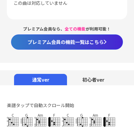
この曲は対応していません
プレミアム会員なら、
全ての機能
が利用可能！
プレミアム会員の機能一覧はこちら
通常ver
初心者ver
楽譜タップで自動スクロール開始
C
G
Am
F
C
G
Am
F