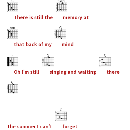
C
G/B
T
h
e
r
e
i
s
s
t
i
l
l
t
h
e
m
e
m
o
r
y
a
t
Am
G
t
h
a
t
b
a
c
k
o
f
m
y
m
i
n
d
F
G
C
O
h
I
'
m
s
t
i
l
l
s
i
n
g
i
n
g
a
n
d
w
a
i
t
i
n
g
t
h
e
r
e
G
C
T
h
e
s
u
m
m
e
r
I
c
a
n
'
t
f
o
r
g
e
t