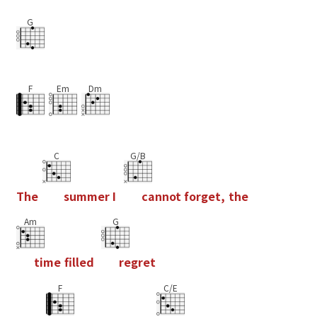
G
F
Em
Dm
C
G/B
T
h
e
s
u
m
m
e
r
I
c
a
n
n
o
t
f
o
r
g
e
t
,
t
h
e
Am
G
t
i
m
e
f
l
l
e
d
r
e
g
r
e
t
F
C/E