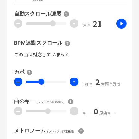
自動スクロール速度
21
ー
+
速さ
BPM連動スクロール
この曲は対応していません
カポ
2
ー
+
Capo
★簡単弾き
曲のキー
（プレミアム限定機能）
0
ー
+
キー
原曲キー
メトロノーム
（プレミアム限定機能）