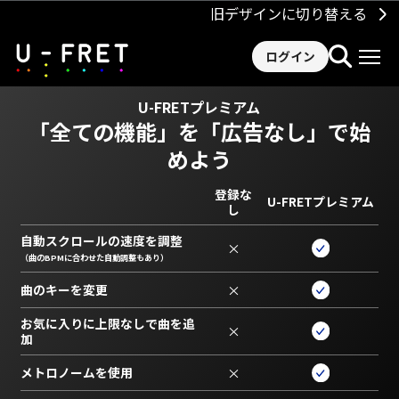
旧デザインに切り替える
ログイン
U-FRETプレミアム
「全ての機能」を
「広告なし」で始
めよう
登録な
U-FRETプレミアム
し
自動スクロールの速度を調整
×
（曲のBPMに合わせた自動調整もあり）
曲のキーを変更
×
お気に入りに上限なしで曲を追
×
加
メトロノームを使用
×