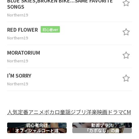
BLUE SKIES,BROKEN BIKE...SAME FAVORITE
SONGS
Northern19
RED FLOWER
初心者ver
Northern19
MORATORIUM
Northern19
I'M SORRY
Northern19
人気
定番
アニメ
ボカロ
童謡
ジブリ
洋楽
映画
ドラマ
CM
初心者向け
動画プラス
オフィシャル
コード譜
「カポなし」の曲