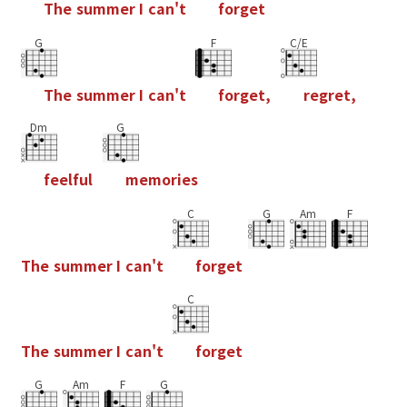
T
h
e
s
u
m
m
e
r
I
c
a
n
'
t
f
o
r
g
e
t
G
F
C/E
T
h
e
s
u
m
m
e
r
I
c
a
n
'
t
f
o
r
g
e
t
,
r
e
g
r
e
t
,
Dm
G
f
e
e
l
f
u
l
m
e
m
o
r
i
e
s
C
G
Am
F
T
h
e
s
u
m
m
e
r
I
c
a
n
'
t
f
o
r
g
e
t
C
T
h
e
s
u
m
m
e
r
I
c
a
n
'
t
f
o
r
g
e
t
G
Am
F
G