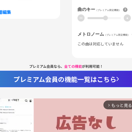
曲のキー
（プレミアム限定機能）
譜編集
ー
+
メトロノーム
（プレミアム限定機能）
この曲は対応していません
プレミアム会員なら、
全ての機能
が利用可能！
プレミアム会員の機能一覧はこちら
もっと見る
arrow_forward_ios