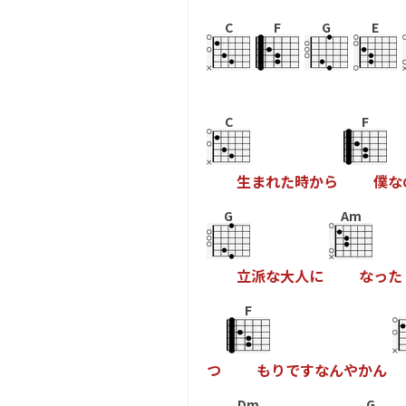
C
F
G
E
C
F
生
ま
れ
た
時
か
ら
僕
な
G
Am
立
派
な
大
人
に
な
っ
た
F
つ
も
り
で
す
な
ん
や
か
ん
Dm
G