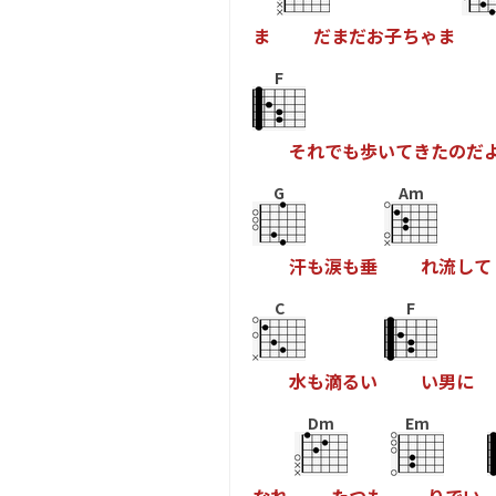
ま
だ
ま
だ
お
子
ち
ゃ
ま
F
そ
れ
で
も
歩
い
て
き
た
の
だ
G
Am
汗
も
涙
も
垂
れ
流
し
て
C
F
水
も
滴
る
い
い
男
に
Dm
Em