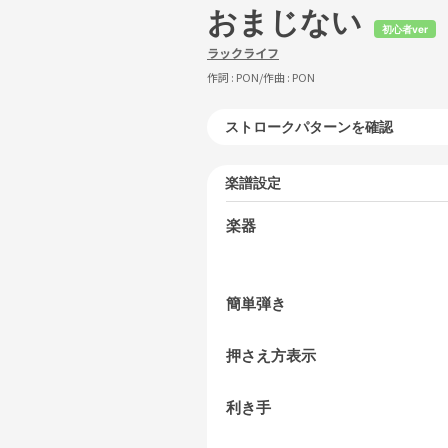
おまじない
初心者ver
ラックライフ
作詞 :
PON
/作曲 :
PON
ストロークパターンを確認
楽譜設定
楽器
簡単弾き
押さえ方表示
利き手