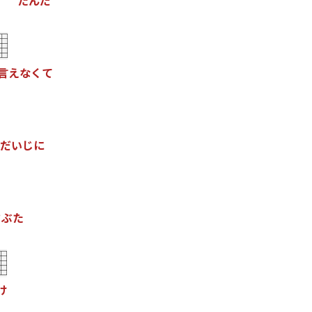
た
ん
だ
言
え
な
く
て
だ
い
じ
に
さ
ぶ
た
け