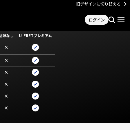
旧デザインに切り替える
ログイン
登録なし
U-FRETプレミアム
×
×
×
×
×
×