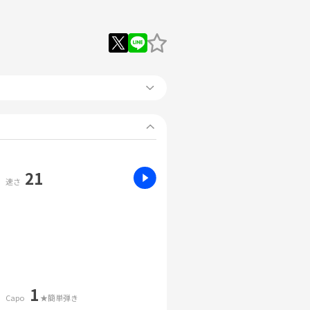
21
速さ
1
Capo
★簡単弾き