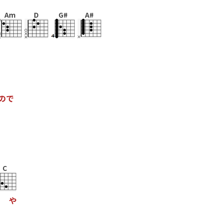
Am
D
G#
A#
の
で
C
や