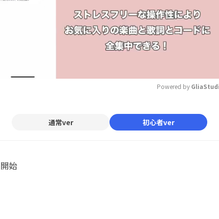
Powered by 
GliaStud
Mute
通常ver
初心者ver
ル開始