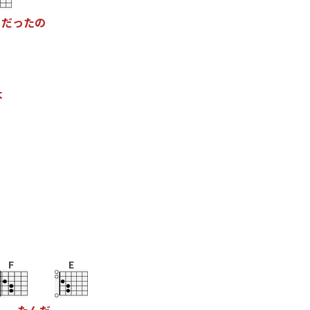
だ
っ
た
の
よ
F
E