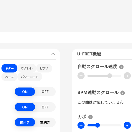
U-FRET機能
自動スクロール速度
ギター
ウクレレ
ピアノ
ー
+
ベース
パワーコード
ON
OFF
BPM連動スクロール
この曲は対応していません
ON
OFF
カポ
右利き
左利き
ー
+