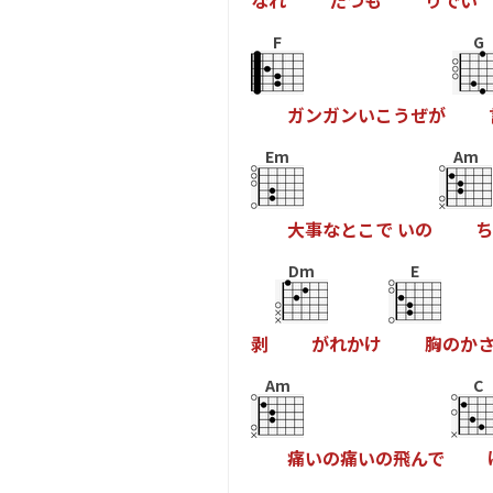
な
れ
た
つ
も
り
で
い
F
G
ガ
ン
ガ
ン
い
こ
う
ぜ
が
Em
Am
大
事
な
と
こ
で
い
の
ち
Dm
E
剥
が
れ
か
け
胸
の
か
Am
C
痛
い
の
痛
い
の
飛
ん
で