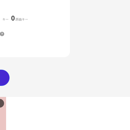
0
キー
原曲キー