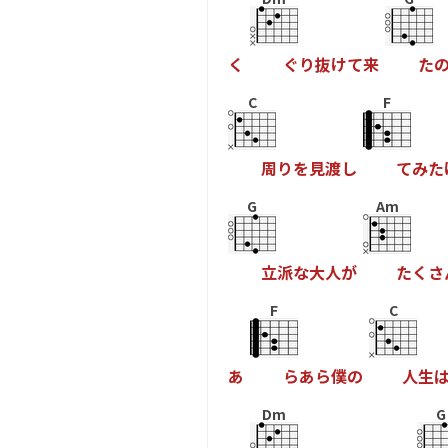
く
ぐ
り
抜
け
て
来
た
C
F
周
り
を
見
渡
し
て
み
た
G
Am
立
派
な
大
人
が
た
く
さ
F
C
あ
ら
あ
ら
僕
の
人
生
Dm
G