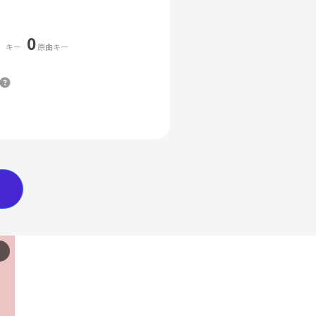
0
キー
原曲キー