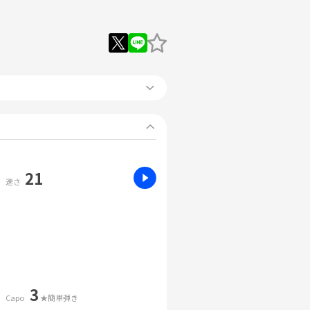
21
速さ
3
Capo
★簡単弾き