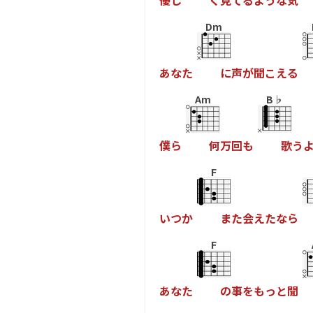
優
し
く
見
て
る
よ
う
な
気
Dm
あ
な
た
に
声
が
聞
こ
え
る
Am
B♭
僕
ら
何
万
回
も
歌
う
F
い
つ
か
ま
た
会
え
た
な
ら
F
あ
な
た
の
事
を
も
っ
と
聞