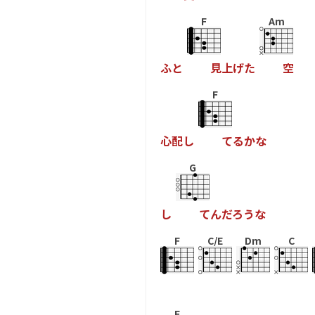
F
Am
ふ
と
見
上
げ
た
空
F
心
配
し
て
る
か
な
G
し
て
ん
だ
ろ
う
な
F
C/E
Dm
C
F