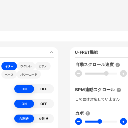
U-FRET機能
自動スクロール速度
ギター
ウクレレ
ピアノ
ー
+
ベース
パワーコード
ON
OFF
BPM連動スクロール
この曲は対応していません
ON
OFF
カポ
右利き
左利き
ー
+