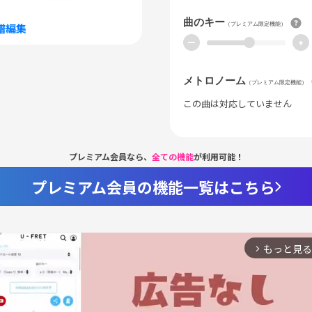
曲のキー
（プレミアム限定機能）
譜編集
ー
+
メトロノーム
（プレミアム限定機能）
この曲は対応していません
プレミアム会員なら、
全ての機能
が利用可能！
プレミアム会員の機能一覧はこちら
もっと見る
arrow_forward_ios