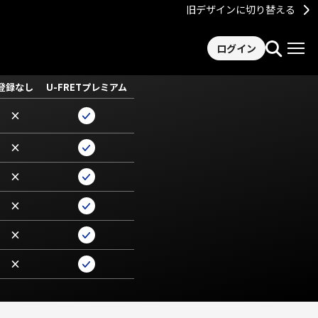
旧デザインに切り替える
ログイン
登録なし
U-FRETプレミアム
×
×
×
×
×
×