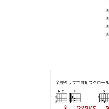
楽譜タップで自動スクロー
N.C.
F
G
変
わ
り
な
い
か