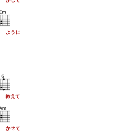
が
し
て
Em
よ
う
に
よ
G
教
え
て
Am
か
せ
て