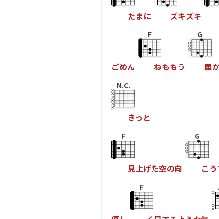
た
ま
に
ズ
キ
ズ
キ
F
G
ご
め
ん
ね
も
も
う
届
N.C.
き
っ
と
F
G
見
上
げ
た
空
の
向
こ
う
F