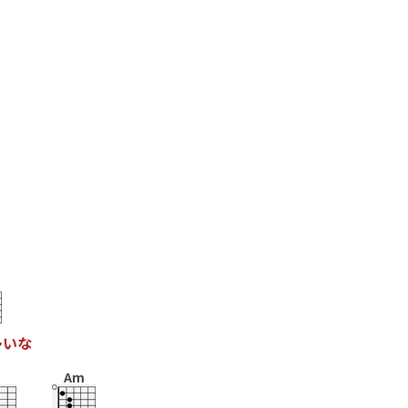
多
い
な
Am