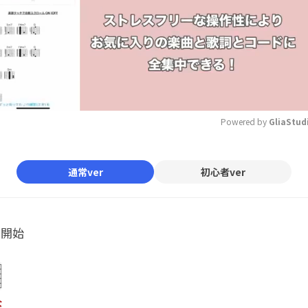
Powered by 
GliaStud
Mute
通常ver
初心者ver
ル開始
な