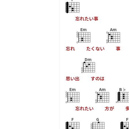
忘
れ
た
い
事
Em
Am
忘
れ
た
く
な
い
事
Dm
思
い
出
す
の
は
Em
Am
B♭
忘
れ
た
い
方
が
F
G
F