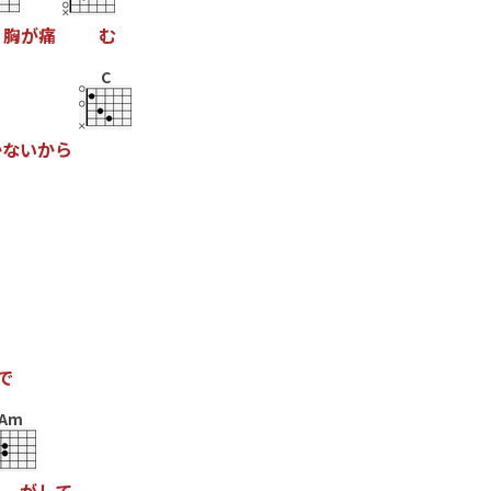
胸
が
痛
む
C
か
な
い
か
ら
で
Am