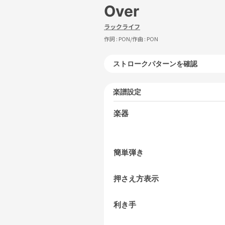
Over
ラックライフ
作詞 :
PON
/作曲 :
PON
ストロークパターンを確認
楽譜設定
楽器
簡単弾き
押さえ方表示
利き手