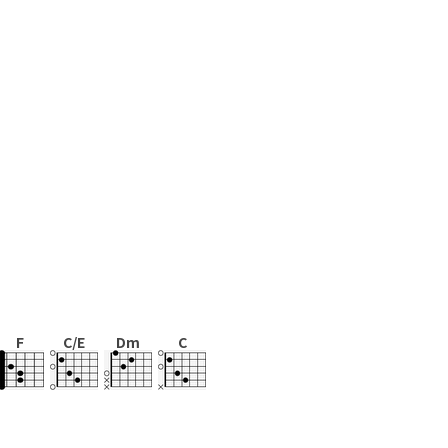
F
C/E
Dm
C