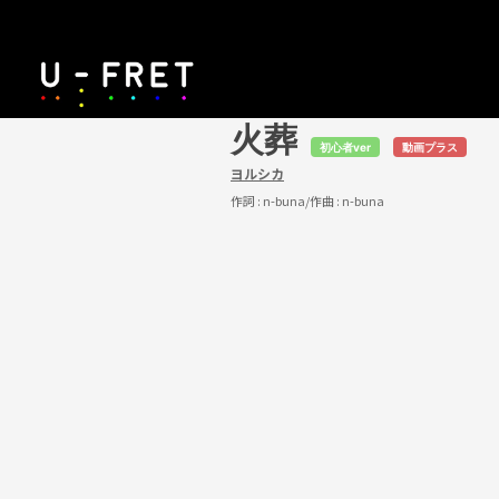
火葬
初心者ver
動画プラス
ヨルシカ
作詞 :
n-buna
/作曲 :
n-buna
U