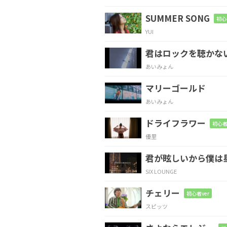
空っぽの穴がある
SUMMER SONG
初心
YUI
E7
Am7
君はロックを聴かな
私の
顔の下の
辺りに
あいみょん
マリーゴールド
Dm7
E7
Am7
あいみょん
ドライフラワー
初心者
優里
Dm7
君が眩しいから僕は
くゆり、太陽を喫む
SIX LOUNGE
チェリー
E7
Am7
初心者ver
スピッツ
灰皿
にするまあるい
満