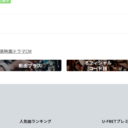
心者ver
楽
映画
ドラマ
CM
オフィシャル
動画プラス
コード譜
Dm7
G
Em7
上振れの
愛を知
っている
人気曲ランキング
U-FRETプ
m7
A7
Dm7
G
C