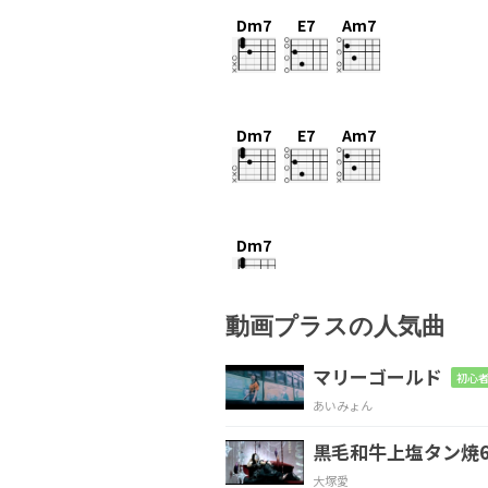
Dm7
E7
Am7
Dm7
E7
Am7
Dm7
ある日私は気付いた
動画プラスの人気曲
E7
Am7
マリーゴールド
初心者
あいみょん
洗面
台の鏡の
前で
黒毛和牛上塩タン焼6
Dm7
大塚愛