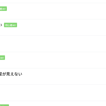
者ver
い
初心者ver
ver
星が見えない
月