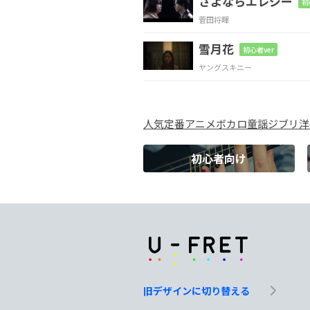
さよならエレジー
初
菅田将暉
Dm7
雪月花
初心者ver
空っぽの穴を出る
ヤングスキニー
E7
Am7
人気
定番
アニメ
ボカロ
童謡
ジブリ
洋
半透
明の私の
幽霊
初心者向け
N.C.
Dm7
G
C
A7
あぁ
私だけ
旧デザインに切り替える
C#dim
F#m7-5
Fm
E