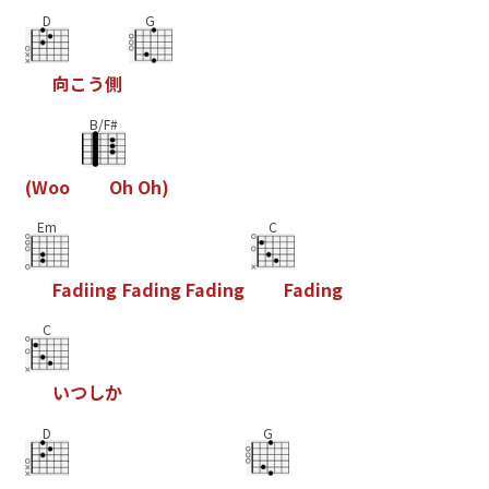
D
G
向
こ
う
側
B/F#
(
W
o
o
O
h
O
h
)
Em
C
F
a
d
i
i
n
g
F
a
d
i
n
g
F
a
d
i
n
g
F
a
d
i
n
g
C
い
つ
し
か
D
G