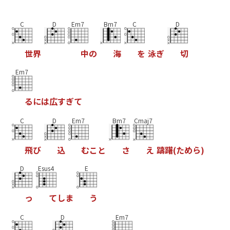
C
D
Em7
Bm7
C
D
世
界
中
の
海
を
泳
ぎ
切
Em7
る
に
は
広
す
ぎ
て
C
D
Em7
Bm7
Cmaj7
飛
び
込
む
こ
と
さ
え
躊
躇
(
た
め
ら
)
D
Esus4
E
っ
て
し
ま
う
C
D
Em7