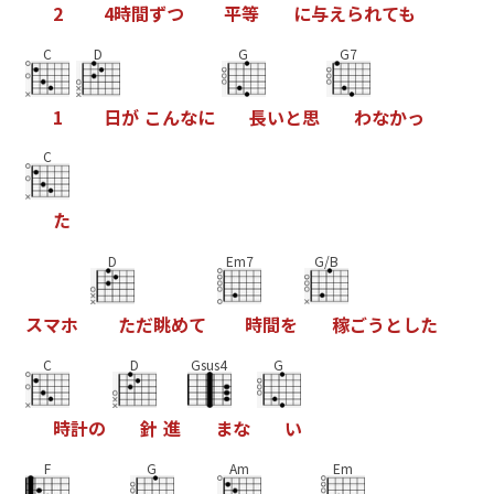
2
4
時
間
ず
つ
平
等
に
与
え
ら
れ
て
も
C
D
G
G7
1
日
が
こ
ん
な
に
長
い
と
思
わ
な
か
っ
C
た
D
Em7
G/B
ス
マ
ホ
た
だ
眺
め
て
時
間
を
稼
ご
う
と
し
た
C
D
Gsus4
G
時
計
の
針
進
ま
な
い
F
G
Am
Em