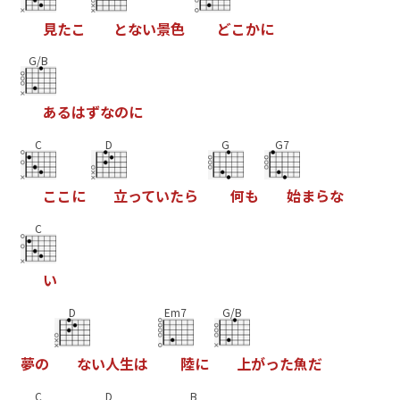
見
た
こ
と
な
い
景
色
ど
こ
か
に
G/B
あ
る
は
ず
な
の
に
C
D
G
G7
こ
こ
に
立
っ
て
い
た
ら
何
も
始
ま
ら
な
C
い
D
Em7
G/B
夢
の
な
い
人
生
は
陸
に
上
が
っ
た
魚
だ
C
D
B