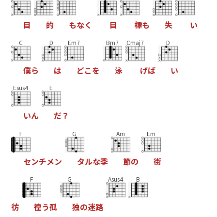
目
的
も
な
く
目
標
も
失
い
C
D
Em7
Bm7
Cmaj7
D
僕
ら
は
ど
こ
を
泳
げ
ば
い
Esus4
E
い
ん
だ
？
F
G
Am
Em
セ
ン
チ
メ
ン
タ
ル
な
季
節
の
街
F
G
Asus4
B
彷
徨
う
孤
独
の
迷
路