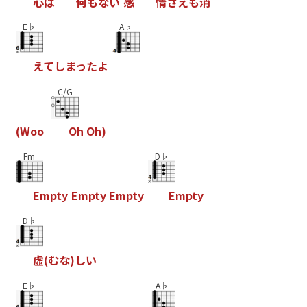
心
は
何
も
な
い
感
情
さ
え
も
消
E♭
A♭
え
て
し
ま
っ
た
よ
C/G
(
W
o
o
O
h
O
h
)
Fm
D♭
E
m
p
t
y
E
m
p
t
y
E
m
p
t
y
E
m
p
t
y
D♭
虚
(
む
な
)
し
い
E♭
A♭