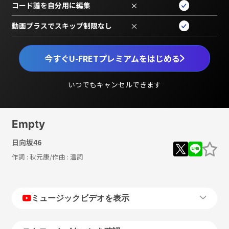
コード譜を自分用に編集
×
動画プラスでスキップ制限なし
×
今すぐU-FRETプレミアムをはじめる
いつでもキャンセルできます
Empty
日向坂46
作詞 :
秋元康
/作曲 :
温詞
ミュージックビデオを表示