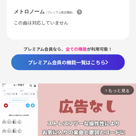
メトロノーム
（プレミアム限定機能）
この曲は対応していません
プレミアム会員なら、
全ての機能
が利用可能！
プレミアム会員の機能一覧はこちら
もっと見る
arrow_forward_ios