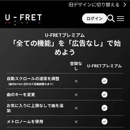
旧デザインに切り替える
ログイン
U-FRETプレミアム
「全ての機能」を
「広告なし」で始
めよう
登録な
U-FRETプレミアム
し
自動スクロールの速度を調整
×
（曲のBPMに合わせた自動調整もあり）
曲のキーを変更
×
お気に入りに上限なしで曲を追
×
加
メトロノームを使用
×