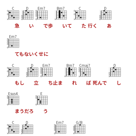
C
D
Em7
Bm7
C
D
急
い
で
歩
い
て
た
行
く
あ
Em7
て
も
な
い
く
せ
に
C
D
Em7
Bm7
Cmaj7
D
も
し
立
ち
止
ま
れ
ば
死
ん
で
し
Esus4
E
ま
う
だ
ろ
う
C
D
Em7
G/B