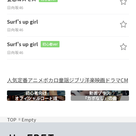
日向坂46
Surf's up girl
日向坂46
Surf's up girl
初心者ver
日向坂46
人気
定番
アニメ
ボカロ
童謡
ジブリ
洋楽
映画
ドラマ
CM
初心者向け
動画プラス
オフィシャル
コード譜
「カポなし」の曲
TOP
Empty