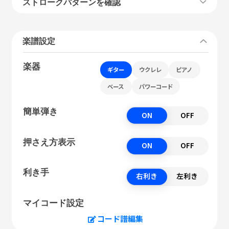
ストロークパターンを確認
楽譜設定
楽器
ギター
ウクレレ
ピアノ
ベース
パワーコード
簡単弾き
ON
OFF
押さえ方表示
ON
OFF
利き手
右利き
左利き
マイコード設定
コード譜編集