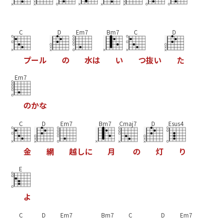
C
D
Em7
Bm7
C
D
プ
ー
ル
の
水
は
い
つ
抜
い
た
Em7
の
か
な
C
D
Em7
Bm7
Cmaj7
D
Esus4
金
網
越
し
に
月
の
灯
り
E
よ
C
D
Em7
Bm7
C
D
Em7