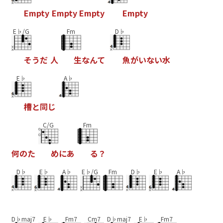
E
m
p
t
y
E
m
p
t
y
E
m
p
t
y
E
m
p
t
y
E♭/G
Fm
D♭
そ
う
だ
人
生
な
ん
て
魚
が
い
な
い
水
E♭
A♭
槽
と
同
じ
C/G
Fm
何
の
た
め
に
あ
る
？
D♭
E♭
A♭
E♭/G
Fm
D♭
E♭
A♭
D♭maj7
E♭
Fm7
Cm7
D♭maj7
E♭
Fm7