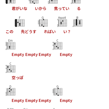
君
が
い
な
い
か
ら
焦
っ
て
い
る
F
G
Asus4
B
こ
の
先
ど
う
す
れ
ば
い
い
？
Em
C
E
m
p
t
y
E
m
p
t
y
E
m
p
t
y
E
m
p
t
y
C
空
っ
ぽ
D
G
E
m
p
t
y
E
m
p
t
y
E
m
p
t
y
E
m
p
t
y