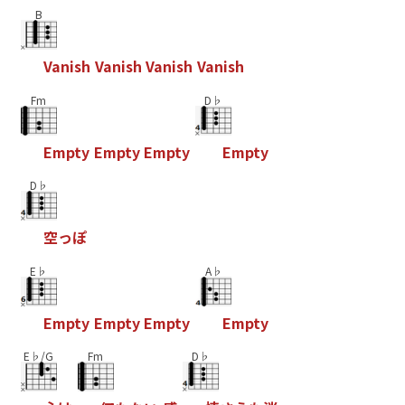
B
V
a
n
i
s
h
V
a
n
i
s
h
V
a
n
i
s
h
V
a
n
i
s
h
Fm
D♭
E
m
p
t
y
E
m
p
t
y
E
m
p
t
y
E
m
p
t
y
D♭
空
っ
ぽ
E♭
A♭
E
m
p
t
y
E
m
p
t
y
E
m
p
t
y
E
m
p
t
y
E♭/G
Fm
D♭