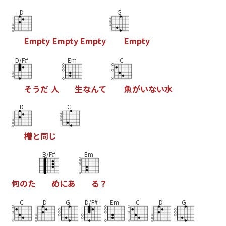
D
G
E
m
p
t
y
E
m
p
t
y
E
m
p
t
y
E
m
p
t
y
D/F#
Em
C
そ
う
だ
人
生
な
ん
て
魚
が
い
な
い
水
D
G
槽
と
同
じ
B/F#
Em
何
の
た
め
に
あ
る
？
C
D
G
D/F#
Em
C
D
G