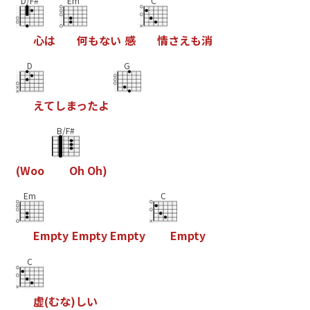
D/F#
Em
C
心
は
何
も
な
い
感
情
さ
え
も
消
D
G
え
て
し
ま
っ
た
よ
B/F#
(
W
o
o
O
h
O
h
)
Em
C
E
m
p
t
y
E
m
p
t
y
E
m
p
t
y
E
m
p
t
y
C
虚
(
む
な
)
し
い