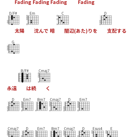
F
a
d
i
n
g
F
a
d
i
n
g
F
a
d
i
n
g
F
a
d
i
n
g
D/F#
Em
C
D
太
陽
沈
ん
で
暗
闇
辺
(
あ
た
)
り
を
支
配
す
る
G
B/F#
Cmaj7
永
遠
は
続
く
D
Em7
Bm7
Cmaj7
D
Em7
Cmaj7
D
Em7
Bm7
Cmaj7
D
Esus4
E