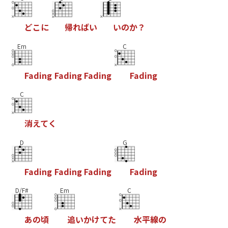
ど
こ
に
帰
れ
ば
い
い
の
か
？
Em
C
F
a
d
i
n
g
F
a
d
i
n
g
F
a
d
i
n
g
F
a
d
i
n
g
C
消
え
て
く
D
G
F
a
d
i
n
g
F
a
d
i
n
g
F
a
d
i
n
g
F
a
d
i
n
g
D/F#
Em
C
あ
の
頃
追
い
か
け
て
た
水
平
線
の