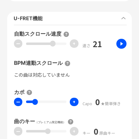
U-FRET機能
自動スクロール速度
21
ー
+
速さ
BPM連動スクロール
この曲は対応していません
カポ
0
ー
+
Capo
★簡単弾き
曲のキー
（プレミアム限定機能）
0
ー
+
キー
原曲キー