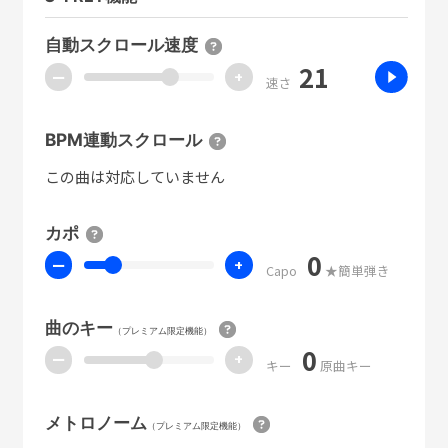
自動スクロール速度
21
ー
+
速さ
BPM連動スクロール
この曲は対応していません
カポ
0
ー
+
Capo
★簡単弾き
曲のキー
（プレミアム限定機能）
0
ー
+
キー
原曲キー
メトロノーム
（プレミアム限定機能）