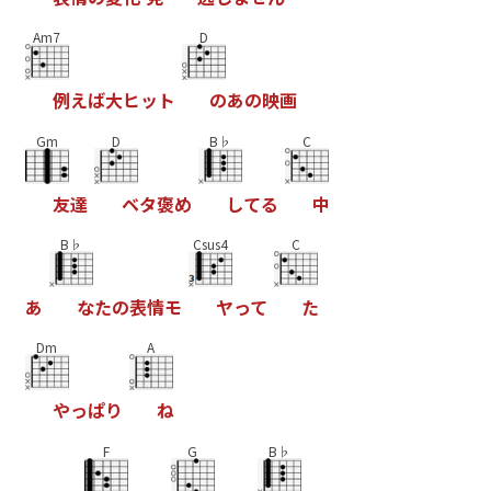
Am7
D
例
え
ば
大
ヒ
ッ
ト
の
あ
の
映
画
Gm
D
B♭
C
友
達
ベ
タ
褒
め
し
て
る
中
B♭
Csus4
C
あ
な
た
の
表
情
モ
ヤ
っ
て
た
Dm
A
や
っ
ぱ
り
ね
F
G
B♭