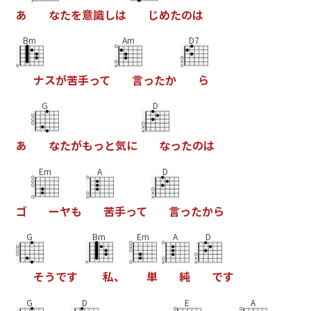
あ
な
た
を
意
識
し
は
じ
め
た
の
は
Bm
Am
D7
ナ
ス
が
苦
手
っ
て
言
っ
た
か
ら
G
D
あ
な
た
が
も
っ
と
気
に
な
っ
た
の
は
Em
A
D
ゴ
ー
ヤ
も
苦
手
っ
て
言
っ
た
か
ら
G
Bm
Em
A
D
そ
う
で
す
私
、
単
純
で
す
G
D
E
A