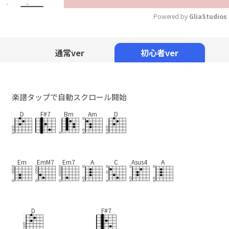
Powered by 
GliaStudios
Mute
通常ver
初心者ver
楽譜タップで自動スクロール開始
D
F#7
Bm
Am
D
Em
EmM7
Em7
A
C
Asus4
A
D
F#7