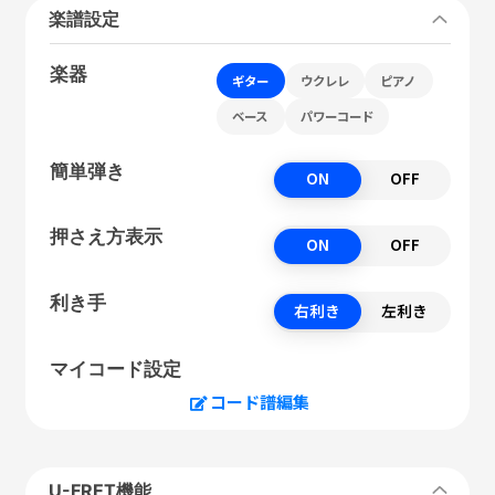
楽譜設定
楽器
ギター
ウクレレ
ピアノ
ベース
パワーコード
簡単弾き
ON
OFF
押さえ方表示
ON
OFF
利き手
右利き
左利き
マイコード設定
コード譜編集
U-FRET機能