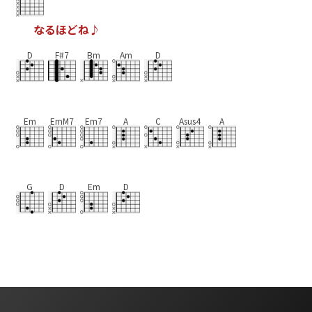
な
る
ほ
ど
ね
♪
D
F#7
Bm
Am
D
Em
EmM7
Em7
A
C
Asus4
A
G
D
Em
D