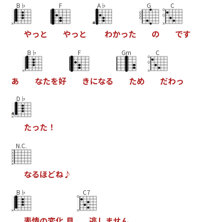
B♭
F
A♭
G
C
や
っ
と
や
っ
と
わ
か
っ
た
の
で
す
B♭
F
Gm
C
あ
な
た
を
好
き
に
な
る
た
め
だ
わ
っ
D♭
た
っ
た
！
N.C.
な
る
ほ
ど
ね
♪
B♭
C7
表
情
の
変
化
見
逃
し
ま
せ
ん