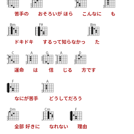
苦
手
の
お
そ
ろ
い
が
ほ
ら
こ
ん
な
に
も
Bm
F#
Bm
ド
キ
ド
キ
す
る
っ
て
知
ら
な
か
っ
た
C
A
G
A
D
運
命
は
信
じ
る
方
で
す
F
A
な
に
が
苦
手
ど
う
し
て
だ
ろ
う
Dm
Cm
F
全
部
好
き
に
な
れ
な
い
理
由