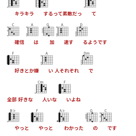
キ
ラ
キ
ラ
す
る
っ
て
素
敵
だ
っ
て
C
A
G
A
D
確
信
は
加
速
す
る
よ
う
で
す
F
A
Dm
好
き
と
か
嫌
い
人
そ
れ
ぞ
れ
で
Cm
F
全
部
好
き
な
人
い
な
い
よ
ね
B♭
F
A♭
G
C
や
っ
と
や
っ
と
わ
か
っ
た
の
で
す