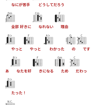
な
に
が
苦
手
ど
う
し
て
だ
ろ
う
Dm
Cm
F
全
部
好
き
に
な
れ
な
い
理
由
B♭
F
A♭
G
C
や
っ
と
や
っ
と
わ
か
っ
た
の
で
す
B♭
F
Gm
C
あ
な
た
を
好
き
に
な
る
た
め
だ
わ
っ
D♭
た
っ
た
！
N.C.