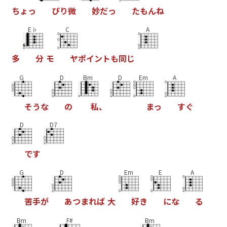
ち
ょ
っ
ぴ
り
微
妙
だ
っ
た
も
ん
ね
E♭
C
A
多
分
モ
ヤ
ポ
イ
ン
ト
も
同
じ
G
D
Bm
D
Em
A
そ
う
な
の
私
、
ま
っ
す
ぐ
D
D7
で
す
G
D
Em
E
A
苦
手
が
あ
つ
ま
れ
ば
大
好
き
に
な
る
Bm
F#
Bm