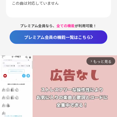
この曲は対応していません
プレミアム会員なら、
全ての機能
が利用可能！
プレミアム会員の機能一覧はこちら
もっと見る
arrow_forward_ios