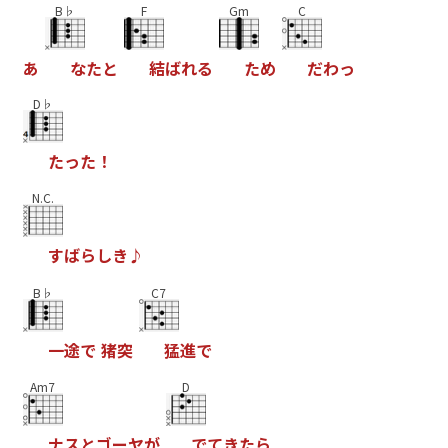
B♭
F
Gm
C
あ
な
た
と
結
ば
れ
る
た
め
だ
わ
っ
D♭
た
っ
た
！
N.C.
す
ば
ら
し
き
♪
B♭
C7
一
途
で
猪
突
猛
進
で
Am7
D
ナ
ス
と
ゴ
ー
ヤ
が
で
て
き
た
ら