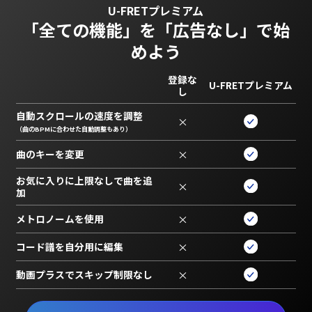
U-FRETプレミアム
「全ての機能」を
「広告なし」で始
めよう
登録な
U-FRETプレミアム
し
自動スクロールの速度を調整
×
（曲のBPMに合わせた自動調整もあり）
曲のキーを変更
×
お気に入りに上限なしで曲を追
×
加
メトロノームを使用
×
コード譜を自分用に編集
×
動画プラスでスキップ制限なし
×