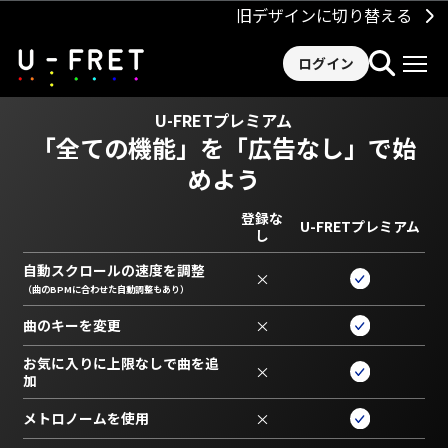
旧デザインに切り替える
ログイン
U-FRETプレミアム
「全ての機能」を
「広告なし」で始
めよう
登録な
U-FRETプレミアム
し
自動スクロールの速度を調整
×
（曲のBPMに合わせた自動調整もあり）
曲のキーを変更
×
お気に入りに上限なしで曲を追
×
加
メトロノームを使用
×