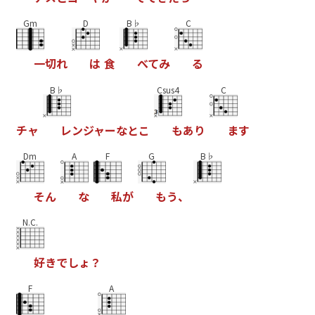
Gm
D
B♭
C
一
切
れ
は
食
べ
て
み
る
B♭
Csus4
C
チ
ャ
レ
ン
ジ
ャ
ー
な
と
こ
も
あ
り
ま
す
Dm
A
F
G
B♭
そ
ん
な
私
が
も
う
、
N.C.
好
き
で
し
ょ
？
F
A