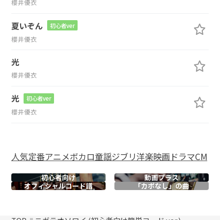
櫻井優衣
夏いぞん
初心者ver
櫻井優衣
光
櫻井優衣
光
初心者ver
櫻井優衣
人気
定番
アニメ
ボカロ
童謡
ジブリ
洋楽
映画
ドラマ
CM
初心者向け
動画プラス
オフィシャル
コード譜
「カポなし」の曲