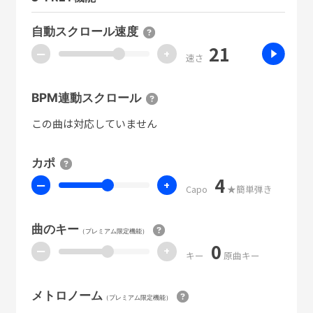
自動スクロール速度
21
ー
+
速さ
BPM連動スクロール
この曲は対応していません
カポ
4
ー
+
Capo
★簡単弾き
曲のキー
（プレミアム限定機能）
0
ー
+
キー
原曲キー
メトロノーム
（プレミアム限定機能）