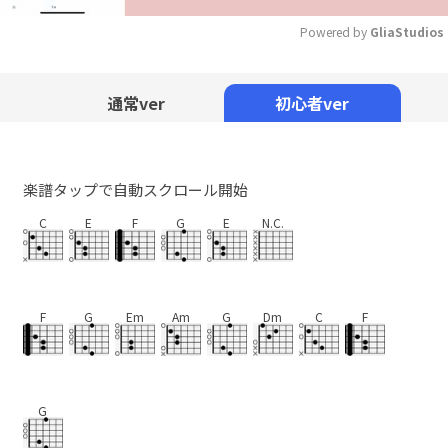
Powered by 
GliaStudios
Mute
通常ver
初心者ver
楽譜タップで自動スクロール開始
C
E
F
G
E
N.C.
F
G
Em
Am
G
Dm
C
F
G