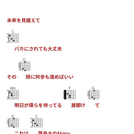
未
来
を
見
据
え
て
C
バ
カ
に
さ
れ
て
も
大
丈
夫
G
そ
の
隙
に
何
歩
も
進
め
ば
い
い
Am
F
G
明
日
が
僕
ら
を
待
っ
て
る
扉
開
け
て
G
C
こ
れ
は
等
身
大
の
S
t
o
r
y