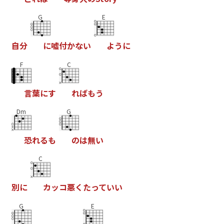
G
E
自
分
に
嘘
付
か
な
い
よ
う
に
F
C
言
葉
に
す
れ
ば
も
う
Dm
G
恐
れ
る
も
の
は
無
い
C
別
に
カ
ッ
コ
悪
く
た
っ
て
い
い
G
E