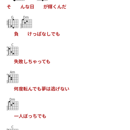
そ
ん
な
日
が
輝
く
ん
だ
G
Dm
負
け
っ
ぱ
な
し
で
も
C
失
敗
し
ち
ゃ
っ
て
も
Am
何
度
転
ん
で
も
夢
は
逃
げ
な
い
Dm
一
人
ぼ
っ
ち
で
も
C