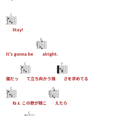
C
S
t
a
y
!
G
I
t
'
s
g
o
n
n
a
b
e
a
l
r
i
g
h
t
.
C
F
誰
だ
っ
て
立
ち
向
か
う
強
さ
を
求
め
て
る
C
G
ね
ぇ
こ
の
歌
が
聴
こ
え
た
ら
C