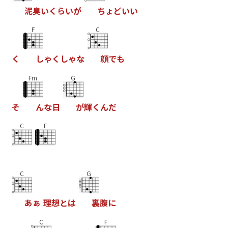
泥
臭
い
く
ら
い
が
ち
ょ
ど
い
い
F
C
く
し
ゃ
く
し
ゃ
な
顔
で
も
Fm
G
そ
ん
な
日
が
輝
く
ん
だ
C
F
C
G
あ
ぁ
理
想
と
は
裏
腹
に
C
F