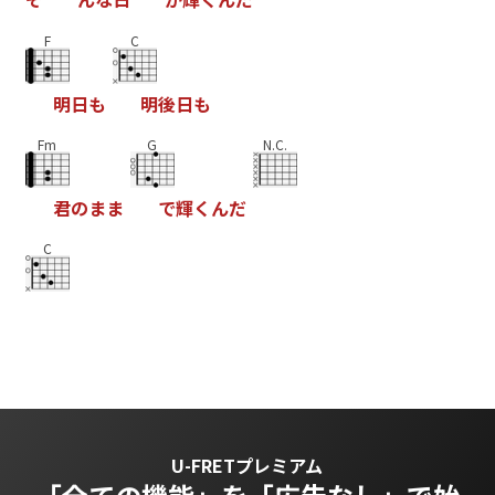
F
C
明
日
も
明
後
日
も
Fm
G
N.C.
君
の
ま
ま
で
輝
く
ん
だ
C
U-FRETプレミアム