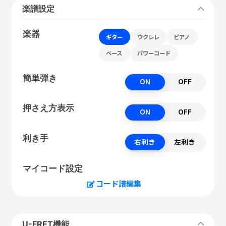
楽譜設定
楽器
ギター
ウクレレ
ピアノ
ベース
パワーコード
簡単弾き
ON
OFF
押さえ方表示
ON
OFF
利き手
右利き
左利き
マイコード設定
コード譜編集
U-FRET機能