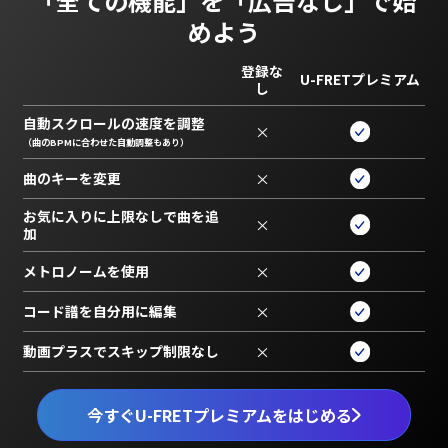
「全ての機能」を
「広告なし」で始
めよう
登録な
U-FRETプレミアム
し
自動スクロールの速度を調整
×
（曲のBPMに合わせた自動調整もあり）
曲のキーを変更
×
お気に入りに上限なしで曲を追
×
加
メトロノームを使用
×
コード譜を自分用に編集
×
動画プラスでスキップ制限なし
×
今すぐU-FRETプレミアムをはじめる