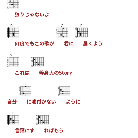
独
り
じ
ゃ
な
い
よ
Fm
G
E
何
度
で
も
こ
の
歌
が
君
に
届
く
よ
う
N.C.
C
こ
れ
は
等
身
大
の
S
t
o
r
y
G
E
自
分
に
嘘
付
か
な
い
よ
う
に
F
C
言
葉
に
す
れ
ば
も
う