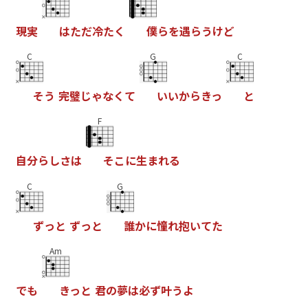
現
実
は
た
だ
冷
た
く
僕
ら
を
遇
ら
う
け
ど
C
G
C
そ
う
完
璧
じ
ゃ
な
く
て
い
い
か
ら
き
っ
と
F
自
分
ら
し
さ
は
そ
こ
に
生
ま
れ
る
C
G
ず
っ
と
ず
っ
と
誰
か
に
憧
れ
抱
い
て
た
Am
で
も
き
っ
と
君
の
夢
は
必
ず
叶
う
よ