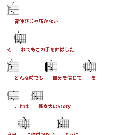
C
背
伸
び
じ
ゃ
届
か
な
い
G
そ
れ
で
も
こ
の
手
を
伸
ば
し
た
Am
F
G
ど
ん
な
時
で
も
自
分
を
信
じ
て
る
G
C
こ
れ
は
等
身
大
の
S
t
o
r
y
G
E
自
分
に
嘘
付
か
な
い
よ
う
に