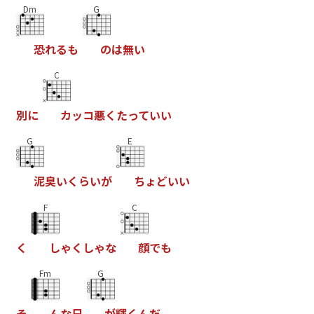
Dm
G
恐
れ
る
も
の
は
無
い
C
別
に
カ
ッ
コ
悪
く
た
っ
て
い
い
G
E
泥
臭
い
く
ら
い
が
ち
ょ
ど
い
い
F
C
く
し
ゃ
く
し
ゃ
な
顔
で
も
Fm
G
そ
ん
な
日
が
輝
く
ん
だ