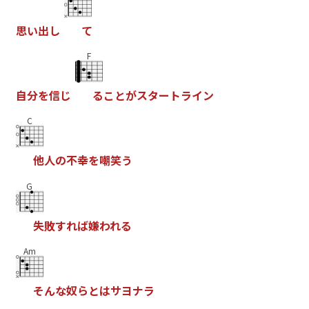
思
い
出
し
て
F
自
分
を
信
じ
る
こ
と
が
ス
タ
ー
ト
ラ
イ
ン
C
他
人
の
不
幸
を
嘲
笑
う
G
失
敗
す
れ
ば
嫌
わ
れ
る
Am
そ
ん
な
奴
ら
と
は
サ
ヨ
ナ
ラ