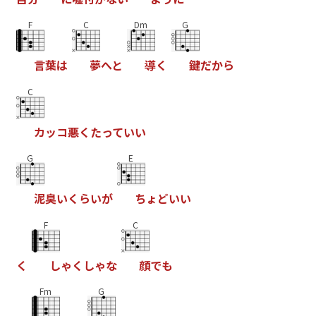
F
C
Dm
G
言
葉
は
夢
へ
と
導
く
鍵
だ
か
ら
C
カ
ッ
コ
悪
く
た
っ
て
い
い
G
E
泥
臭
い
く
ら
い
が
ち
ょ
ど
い
い
F
C
く
し
ゃ
く
し
ゃ
な
顔
で
も
Fm
G