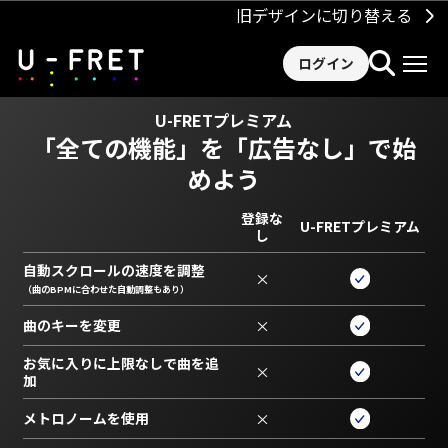
旧デザインに切り替える
ログイン
U-FRETプレミアム
「全ての機能」を
「広告なし」で始
めよう
登録な
U-FRETプレミアム
し
自動スクロールの速度を調整
×
（曲のBPMに合わせた自動調整もあり）
曲のキーを変更
×
お気に入りに上限なしで曲を追
×
加
メトロノームを使用
×