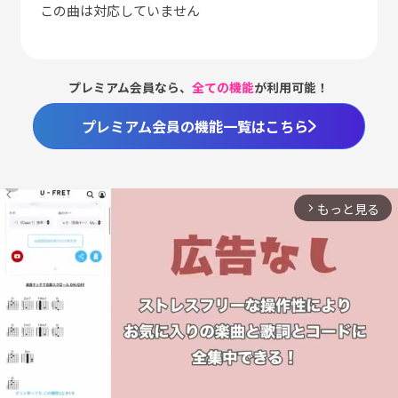
この曲は対応していません
プレミアム会員なら、
全ての機能
が利用可能！
プレミアム会員の機能一覧はこちら
もっと見る
arrow_forward_ios