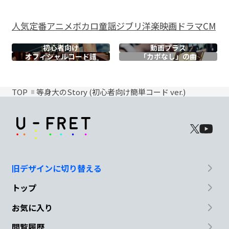
人気
定番
アニメ
ボカロ
童謡
ジブリ
洋楽
映画
ドラマ
CM
初心者向け
動画プラス
オフィシャル
コード譜
「カポなし」の曲
TOP
等身大のStory (初心者向け簡単コード ver.)
旧デザインに切り替える
トップ
お気に入り
閲覧履歴