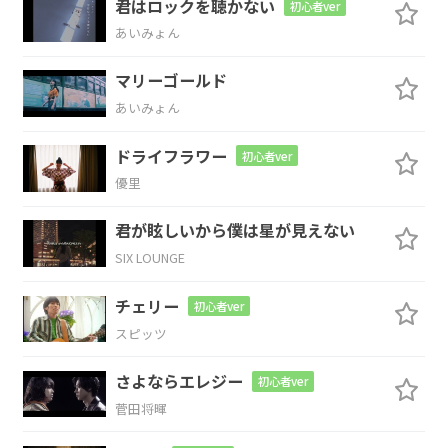
君はロックを聴かない
初心者ver
あいみょん
done
マリーゴールド
G
D/F#
あいみょん
Nothing you can
sing that can't be
ドライフラワー
初心者ver
Em
優里
君が眩しいから僕は星が見えない
sung
SIX LOUNGE
Am
G
チェリー
初心者ver
Nothing you can
say, But you can learn
スピッツ
D/F#
C/E
さよならエレジー
初心者ver
菅田将暉
how to play the game