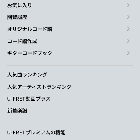
Am
G
お気に入り
閲覧履歴
Nothing you can
do, but you can learn
オリジナルコード譜
D/F#
C/E
コード譜作成
how to be you in
time
ギターコードブック
D
D/C
Bm7
D
人気曲ランキング
It's
easy
人気アーティストランキング
G
A
D
U-FRET動画プラス
All you
need is love
新着楽譜
G
A
D
U-FRETプレミアムの機能
All you
need is love