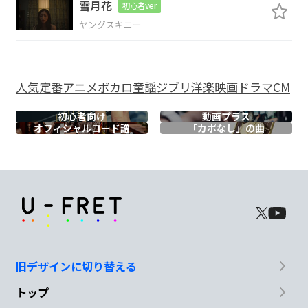
雪月花
初心者ver
D
D/C
Bm7
D
ヤングスキニー
It's
easy
G
D/F#
人気
定番
アニメ
ボカロ
童謡
ジブリ
洋楽
映画
ドラマ
CM
Nothing you
can make that can't be
初心者向け
動画プラス
オフィシャル
コード譜
「カポなし」の曲
Em
made
G
D/F#
Em
No one you
can save that can't
be
旧デザインに切り替える
saved
トップ