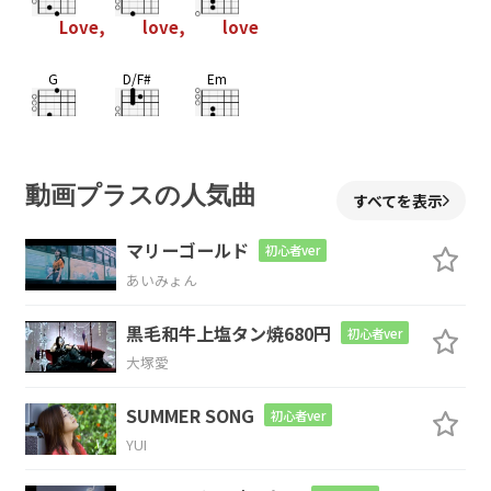
Love,
love,
love
G
D/F#
Em
Love,
love,
love
Am
G
D/F#
C/E
動画プラスの人気曲
すべてを表示
Love,
love,
love
マリーゴールド
初心者ver
あいみょん
D
D/C
Bm7
D
黒毛和牛上塩タン焼680円
初心者ver
大塚愛
G
D/F#
SUMMER SONG
初心者ver
YUI
There's nothing you can
do that can't be
Em