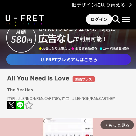
旧デザインに切り替える
ログイン
All You Need Is Love
動画プラス
The Beatles
作詞 :
J.LENNON/P.McCARTNEY
/作曲 :
J.LENNON/P.McCARTNEY
もっと見る
arrow_forward_ios