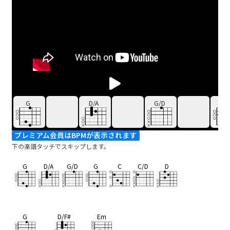
G
D/A
G/D
G
プレミアム会員はBPMが表示されます
下の楽譜タッチでスキップします。
G
D/A
G/D
G
C
C/D
D
G
D/F#
Em