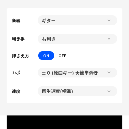
楽器
利き手
押さえ方
ON
OFF
カポ
速度