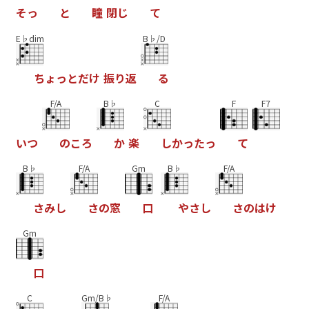
そ
っ
と
瞳
閉
じ
て
E♭dim
B♭/D
ち
ょ
っ
と
だ
け
振
り
返
る
F/A
B♭
C
F
F7
い
つ
の
こ
ろ
か
楽
し
か
っ
た
っ
て
B♭
F/A
Gm
B♭
F/A
さ
み
し
さ
の
窓
口
や
さ
し
さ
の
は
け
Gm
口
C
Gm/B♭
F/A