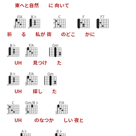
東
へ
と
自
然
に
向
い
て
F/A
B♭
C
F
F7
祈
る
私
が
街
の
ど
こ
か
に
B♭
F/A
Gm
U
H
見
つ
け
た
B♭
F/A
Gm
U
H
探
し
た
C
Gm/B♭
F/A
U
H
の
な
つ
か
し
い
夜
と
A♭
B♭