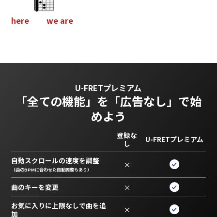
h
e
r
e
w
e
a
r
e
U-FRETプレミアム
「全ての機能」を
「広告なし」で始
めよう
登録な
U-FRETプレミアム
し
自動スクロールの速度を調整
×
（曲のBPMに合わせた自動調整もあり）
曲のキーを変更
×
お気に入りに上限なしで曲を追
×
加