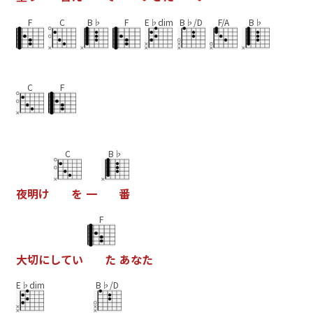
F
C
B♭
F
E♭dim
B♭/D
F/A
B♭
C
F
C
B♭
夜
明
け
を
一
番
F
大
切
に
し
て
い
た
あ
な
た
E♭dim
B♭/D