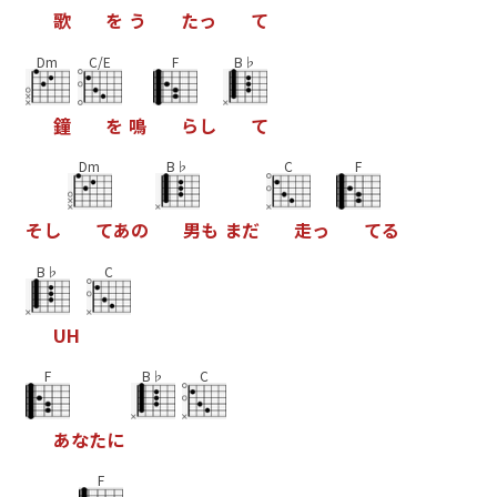
歌
を
う
た
っ
て
Dm
C/E
F
B♭
鐘
を
鳴
ら
し
て
Dm
B♭
C
F
そ
し
て
あ
の
男
も
ま
だ
走
っ
て
る
B♭
C
U
H
F
B♭
C
あ
な
た
に
F