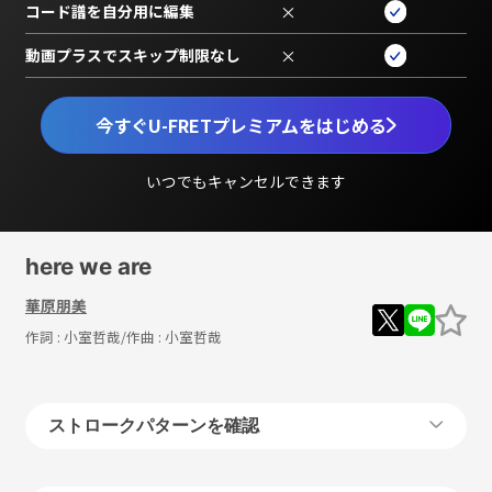
コード譜を自分用に編集
×
動画プラスでスキップ制限なし
×
今すぐU-FRETプレミアムをはじめる
いつでもキャンセルできます
here we are
華原朋美
作詞 :
小室哲哉
/作曲 :
小室哲哉
ストロークパターンを確認