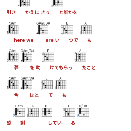
引
き
か
え
に
き
っ
と
誰
か
を
C#m
G#m/D#
E
A
h
e
r
e
w
e
a
r
e
い
つ
で
も
C#m
G#m/D#
E
A
夢
を
助
け
て
も
ら
っ
た
こ
と
C#m
G#m/D#
E
A
今
は
と
て
も
C#m
A
B
E
B/D#
感
謝
し
て
い
る