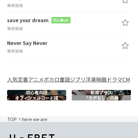
華原朋美
save your dream
初心者ver
華原朋美
Never Say Never
華原朋美
人気
定番
アニメ
ボカロ
童謡
ジブリ
洋楽
映画
ドラマ
CM
初心者向け
動画プラス
オフィシャル
コード譜
「カポなし」の曲
TOP
here we are