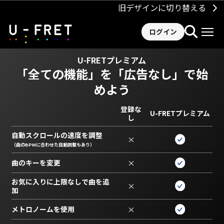
旧デザインに切り替える
ログイン
U-FRETプレミアム
「全ての機能」を
「広告なし」で始
めよう
登録な
U-FRETプレミアム
し
自動スクロールの速度を調整
×
（曲のBPMに合わせた自動調整もあり）
曲のキーを変更
×
お気に入りに上限なしで曲を追
×
加
メトロノームを使用
×