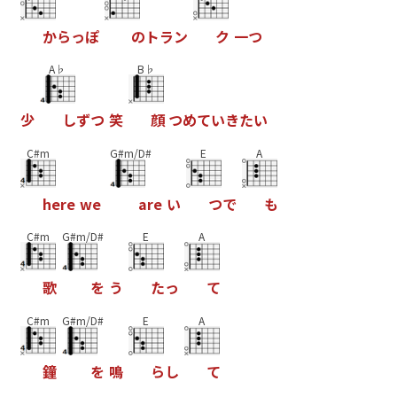
か
ら
っ
ぽ
の
ト
ラ
ン
ク
一
つ
A♭
B♭
少
し
ず
つ
笑
顔
つ
め
て
い
き
た
い
C#m
G#m/D#
E
A
h
e
r
e
w
e
a
r
e
い
つ
で
も
C#m
G#m/D#
E
A
歌
を
う
た
っ
て
C#m
G#m/D#
E
A
鐘
を
鳴
ら
し
て