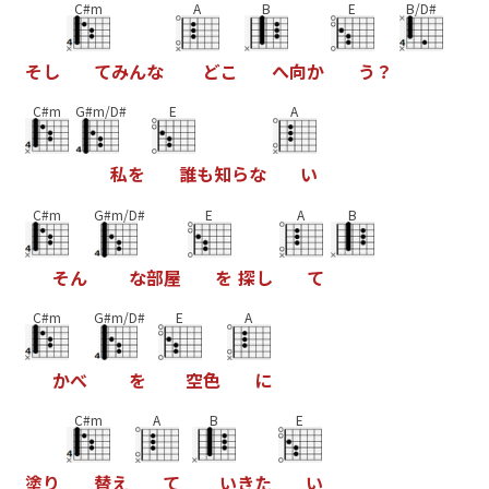
C#m
A
B
E
B/D#
そ
し
て
み
ん
な
ど
こ
へ
向
か
う
？
C#m
G#m/D#
E
A
私
を
誰
も
知
ら
な
い
C#m
G#m/D#
E
A
B
そ
ん
な
部
屋
を
探
し
て
C#m
G#m/D#
E
A
か
べ
を
空
色
に
C#m
A
B
E
塗
り
替
え
て
い
き
た
い