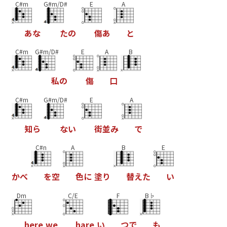
C#m
G#m/D#
E
A
あ
な
た
の
傷
あ
と
C#m
G#m/D#
E
A
B
私
の
傷
口
C#m
G#m/D#
E
A
知
ら
な
い
街
並
み
で
C#n
A
B
E
か
べ
を
空
色
に
塗
り
替
え
た
い
Dm
C/E
F
B♭
h
e
r
e
w
e
h
a
r
e
い
つ
で
も