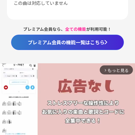
この曲は対応していません
プレミアム会員なら、
全ての機能
が利用可能！
プレミアム会員の機能一覧はこちら
もっと見る
arrow_forward_ios