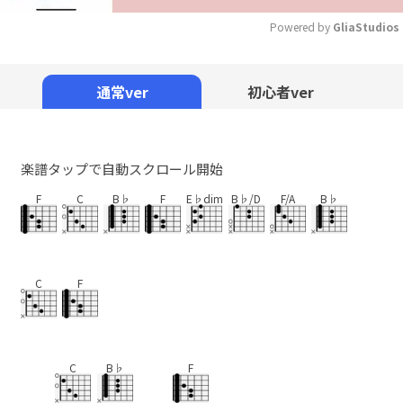
Powered by 
GliaStudios
Mute
通常ver
初心者ver
楽譜タップで自動スクロール開始
F
C
B♭
F
E♭dim
B♭/D
F/A
B♭
C
F
C
B♭
F