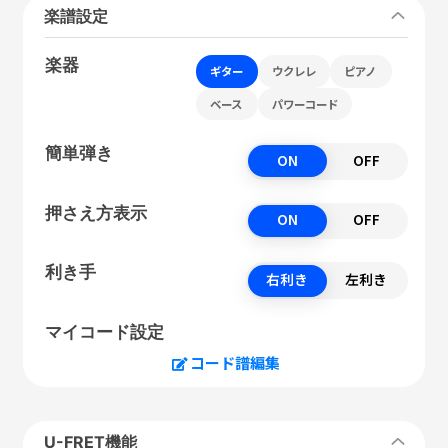
楽譜設定
楽器
ギター
ウクレレ
ピアノ
ベース
パワーコード
簡単弾き
ON
OFF
押さえ方表示
ON
OFF
利き手
右利き
左利き
マイコード設定
コード譜編集
U-FRET機能