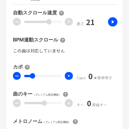
自動スクロール速度
21
ー
+
速さ
BPM連動スクロール
この曲は対応していません
カポ
0
ー
+
Capo
★簡単弾き
曲のキー
（プレミアム限定機能）
0
ー
+
キー
原曲キー
メトロノーム
（プレミアム限定機能）