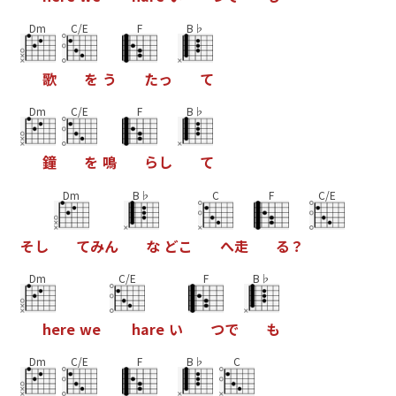
Dm
C/E
F
B♭
歌
を
う
た
っ
て
Dm
C/E
F
B♭
鐘
を
鳴
ら
し
て
Dm
B♭
C
F
C/E
そ
し
て
み
ん
な
ど
こ
へ
走
る
？
Dm
C/E
F
B♭
h
e
r
e
w
e
h
a
r
e
い
つ
で
も
Dm
C/E
F
B♭
C