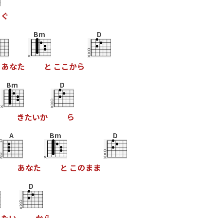
ら
ぐ
Bm
D
あ
な
た
と
こ
こ
か
ら
Bm
D
き
た
い
か
ら
A
Bm
D
あ
な
た
と
こ
の
ま
ま
D