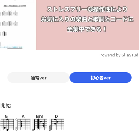
Powered by 
GliaStud
Mute
通常ver
初心者ver
ル開始
G
A
Bm
D