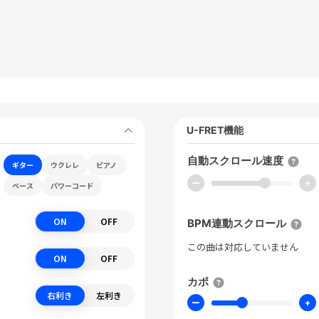
U-FRET機能
自動スクロール速度
ギター
ウクレレ
ピアノ
ー
+
ベース
パワーコード
ON
OFF
BPM連動スクロール
この曲は対応していません
ON
OFF
カポ
右利き
左利き
ー
+