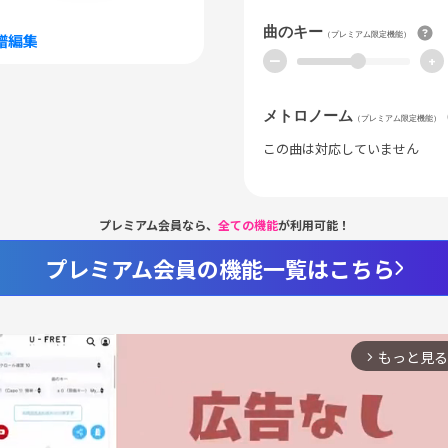
曲のキー
（プレミアム限定機能）
譜編集
ー
+
メトロノーム
（プレミアム限定機能）
この曲は対応していません
プレミアム会員なら、
全ての機能
が利用可能！
プレミアム会員の機能一覧はこちら
もっと見る
arrow_forward_ios