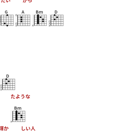
き
た
い
か
ら
G
A
Bm
D
D
た
よ
う
な
Bm
輝
か
し
い
人