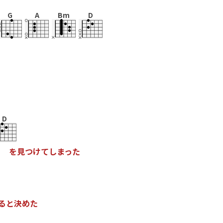
G
A
Bm
D
D
を
見
つ
け
て
し
ま
っ
た
る
と
決
め
た