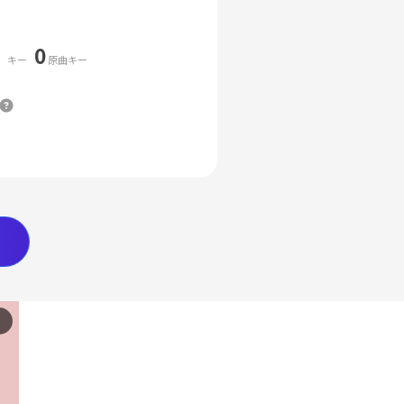
0
キー
原曲キー