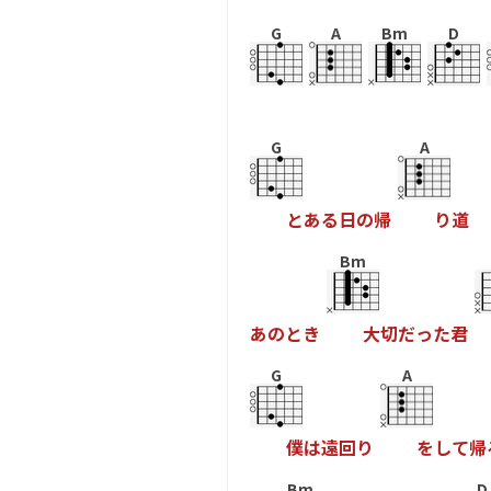
G
A
Bm
D
G
A
と
あ
る
日
の
帰
り
道
Bm
あ
の
と
き
大
切
だ
っ
た
君
G
A
僕
は
遠
回
り
を
し
て
帰
Bm
D