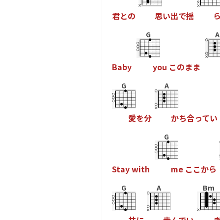
君
と
の
思
い
出
で
揺
G
A
B
a
b
y
y
o
u
こ
の
ま
ま
G
A
愛
を
分
か
ち
合
っ
て
い
G
S
t
a
y
w
i
t
h
m
e
こ
こ
か
ら
G
A
Bm