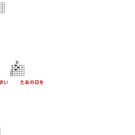
D
歩
い
た
あ
の
日
を