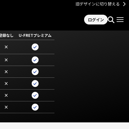
旧デザインに切り替える
ログイン
登録なし
U-FRETプレミアム
×
×
×
×
×
×