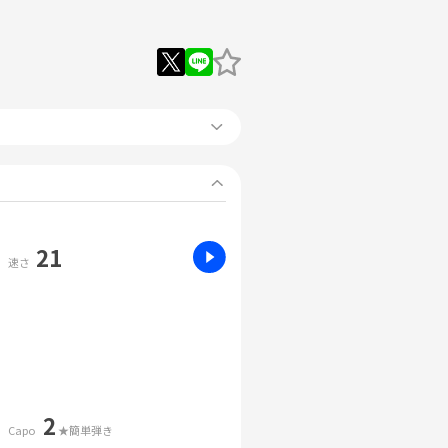
21
速さ
2
Capo
★簡単弾き