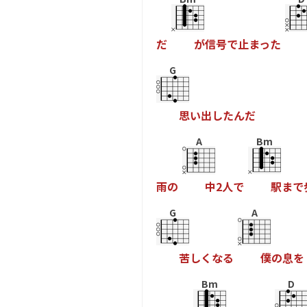
だ
が
信
号
で
止
ま
っ
た
G
思
い
出
し
た
ん
だ
A
Bm
雨
の
中
2
人
で
駅
ま
で
G
A
苦
し
く
な
る
僕
の
息
を
Bm
D