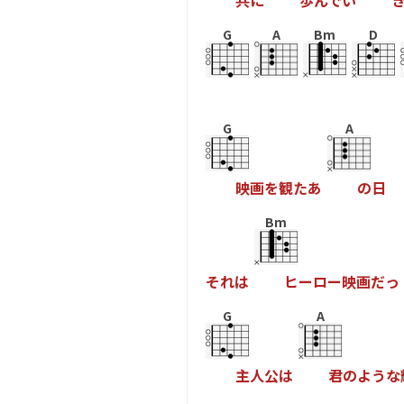
共
に
歩
ん
で
い
G
A
Bm
D
G
A
映
画
を
観
た
あ
の
日
Bm
そ
れ
は
ヒ
ー
ロ
ー
映
画
だ
っ
G
A
主
人
公
は
君
の
よ
う
な