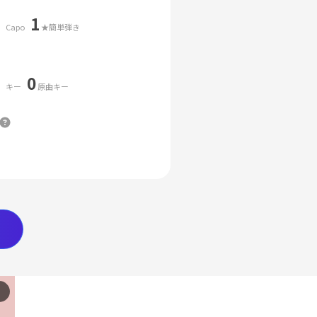
1
Capo
★簡単弾き
0
キー
原曲キー