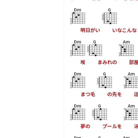
Dm
G
明
日
が
い
い
な
こ
ん
な
Dm
G
Am
埃
ま
み
れ
の
部
Dm
G
Am
ま
つ
毛
の
先
を
Dm
G
Am
夢
の
プ
ー
ル
を
Dm
G
Am