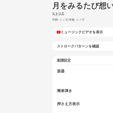
月をみるたび想
ヒトリエ
作詞 :
シノダ
/作曲 :
シノダ
ミュージックビデオを表示
ストロークパターンを確認
楽譜設定
楽器
簡単弾き
押さえ方表示