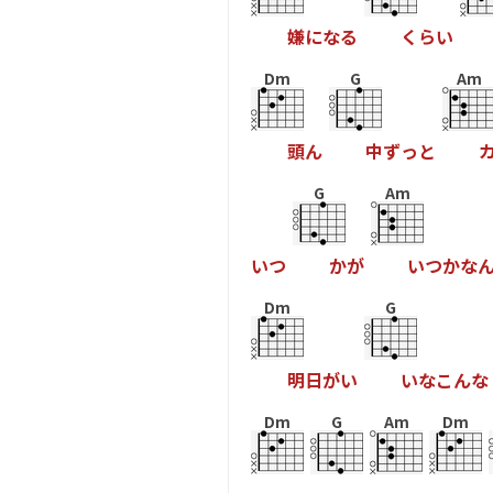
嫌
に
な
る
く
ら
い
Dm
G
Am
頭
ん
中
ず
っ
と
G
Am
い
つ
か
が
い
つ
か
な
Dm
G
明
日
が
い
い
な
こ
ん
な
Dm
G
Am
Dm