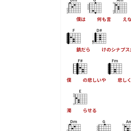
僕
は
何
も
言
え
F
D#
錆
だ
ら
け
の
シ
ナ
プ
ス
F#
Fm
僕
の
悲
し
い
や
悲
し
E
濁
ら
せ
る
Dm
G
A