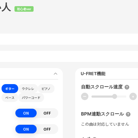
い人
初心者ver
U-FRET機能
自動スクロール速度
ギター
ウクレレ
ピアノ
ー
+
ベース
パワーコード
ON
OFF
BPM連動スクロール
この曲は対応していません
ON
OFF