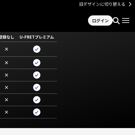
旧デザインに切り替える
ログイン
登録なし
U-FRETプレミアム
×
×
×
×
×
×