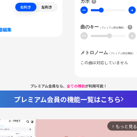
カポ
右利き
左利き
ー
+
曲のキー
（プレミアム限定機能）
譜編集
ー
+
メトロノーム
（プレミアム限定機能）
この曲は対応していません
プレミアム会員なら、
全ての機能
が利用可能！
プレミアム会員の機能一覧はこちら
もっと見る
arrow_forward_ios