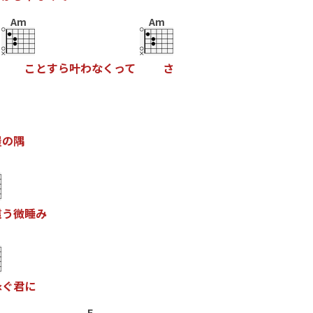
Am
Am
こ
と
す
ら
叶
わ
な
く
っ
て
さ
屋
の
隅
這
う
微
睡
み
泳
ぐ
君
に
F