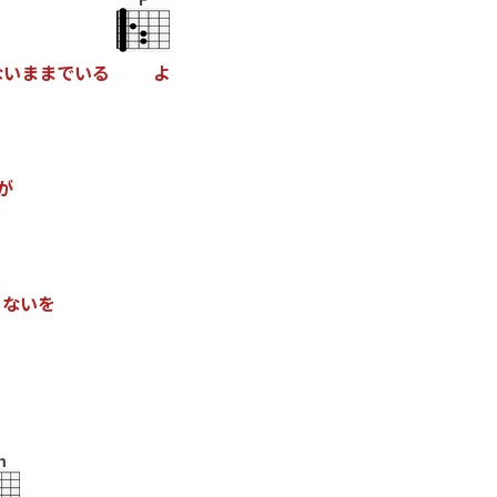
な
い
ま
ま
で
い
る
よ
が
く
な
い
を
m