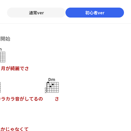
通常ver
初心者ver
ル開始
m
月
が
綺
麗
で
さ
Dm
カ
ラ
カ
ラ
音
が
し
て
る
の
さ
ん
か
じ
ゃ
な
く
て