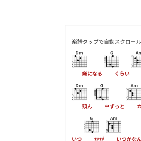
楽譜タップで自動スクロー
Dm
G
A
嫌
に
な
る
く
ら
い
Dm
G
Am
頭
ん
中
ず
っ
と
G
Am
い
つ
か
が
い
つ
か
な