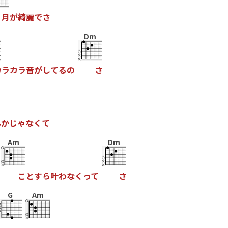
月
が
綺
麗
で
さ
Dm
カ
ラ
カ
ラ
音
が
し
て
る
の
さ
ん
か
じ
ゃ
な
く
て
Am
Dm
こ
と
す
ら
叶
わ
な
く
っ
て
さ
G
Am