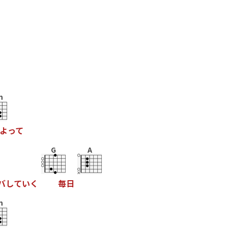
m
よ
っ
て
G
A
バ
し
て
い
く
毎
日
m