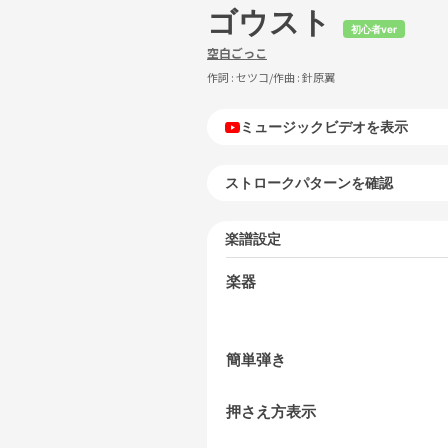
ゴウスト
初心者ver
空白ごっこ
作詞 :
セツコ
/作曲 :
針原翼
ミュージックビデオを表示
ストロークパターンを確認
楽譜設定
楽器
簡単弾き
押さえ方表示