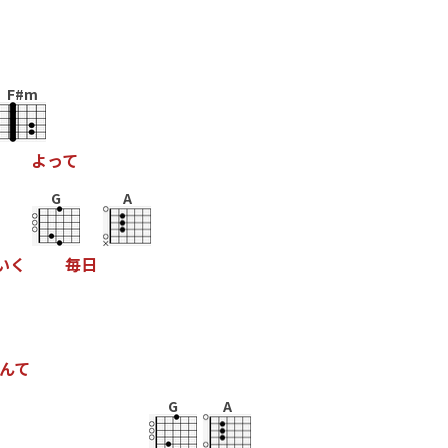
F#m
よ
っ
て
G
A
い
く
毎
日
ん
て
G
A