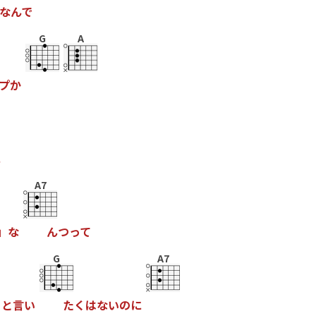
な
ん
で
G
A
プ
か
に
A7
」
な
ん
つ
っ
て
G
A7
こ
と
言
い
た
く
は
な
い
の
に