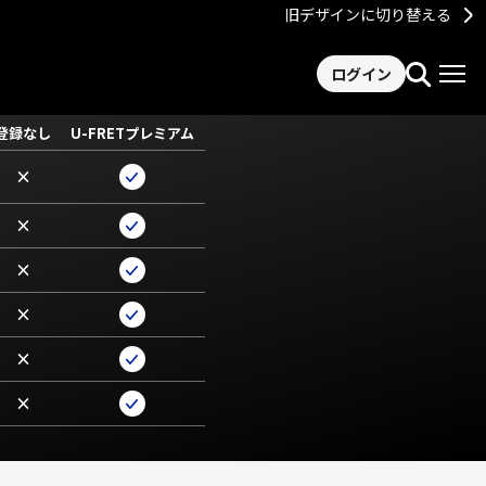
旧デザインに切り替える
ログイン
登録なし
U-FRETプレミアム
×
×
×
×
×
×