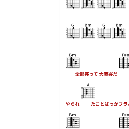
G
Bm
G
Bm
Bm
F#
全
部
笑
っ
て
大
袈
裟
だ
A
や
ら
れ
た
こ
と
ば
っ
か
フ
ラ
Bm
F#