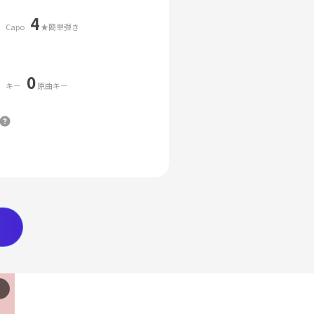
4
Capo
★簡単弾き
0
キー
原曲キー