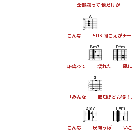
全
部
嫌
っ
て
僕
だ
け
が
A
こ
ん
な
S
O
S
聞
こ
え
が
チ
ー
Bm7
F#m
麻
痺
っ
て
壊
れ
た
風
G
「
み
ん
な
無
知
ほ
ど
お
得
！
Bm7
F#m
こ
ん
な
皮
肉
っ
ぽ
い