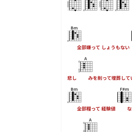
Bm
全
部
嫌
っ
て
し
ょ
う
も
な
い
A
悲
し
み
を
削
っ
て
埋
葬
し
て
Bm
F#m
全
部
糧
っ
て
経
験
値
な
A