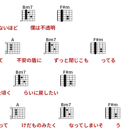
Bm7
F#m
な
い
ほ
ど
僕
は
不
透
明
A
Bm7
F#m
て
不
安
の
盾
に
ず
っ
と
閉
じ
こ
も
っ
て
る
Bm7
F#m
た
頃
く
ら
い
に
戻
し
た
い
A
Bm7
F#m
っ
て
け
だ
も
の
み
た
く
な
っ
て
し
ま
い
そ
う