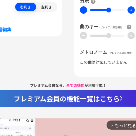
カポ
右利き
左利き
ー
+
曲のキー
（プレミアム限定機能）
譜編集
ー
+
メトロノーム
（プレミアム限定機能）
この曲は対応していません
プレミアム会員なら、
全ての機能
が利用可能！
プレミアム会員の機能一覧はこちら
もっと見る
arrow_forward_ios