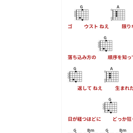
G
A
ゴ
ウ
ス
ト
ね
え
限
り
G
落
ち
込
み
方
の
順
序
を
知
っ
G
A
返
し
て
ね
え
生
ま
れ
G
日
が
経
つ
ほ
ど
に
ど
っ
か
狂
G
Bm
G
Bm