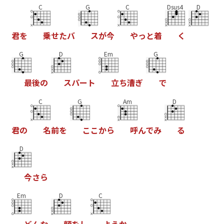
C
G
C
Dsus4
D
君
を
乗
せ
た
バ
ス
が
今
や
っ
と
着
く
G
D
Em
G
最
後
の
ス
パ
ー
ト
立
ち
漕
ぎ
で
C
G
Am
D
君
の
名
前
を
こ
こ
か
ら
呼
ん
で
み
る
D
今
さ
ら
Em
D
C