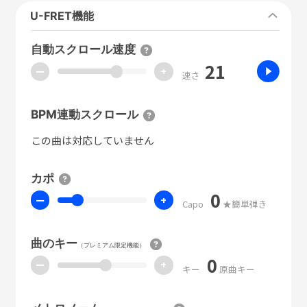
U-FRET機能
自動スクロール速度
21
ー
+
速さ
BPM連動スクロール
この曲は対応していません
カポ
0
ー
+
Capo
★簡単弾き
曲のキー
（プレミアム限定機能）
0
ー
+
キー
原曲キー