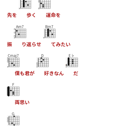
先
を
歩
く
運
命
を
Am7
Bm7
振
り
返
ら
せ
て
み
た
い
Cmaj7
D
E♭
僕
も
君
が
好
き
な
ん
だ
F
両
思
い
G