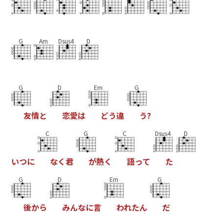
G
Am
Dsus4
D
G
D
Em
G
友
情
と
恋
愛
は
ど
う
違
う
?
C
G
C
Dsus4
D
い
つ
に
な
く
君
が
熱
く
語
っ
て
た
G
D
Em
G
後
か
ら
み
ん
な
に
言
わ
れ
た
ん
だ