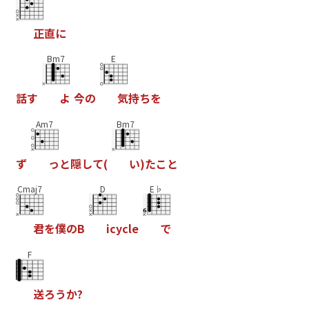
正
直
に
Bm7
E
話
す
よ
今
の
気
持
ち
を
Am7
Bm7
ず
っ
と
隠
し
て
(
い
)
た
こ
と
Cmaj7
D
E♭
君
を
僕
の
B
i
c
y
c
l
e
で
F
送
ろ
う
か
?