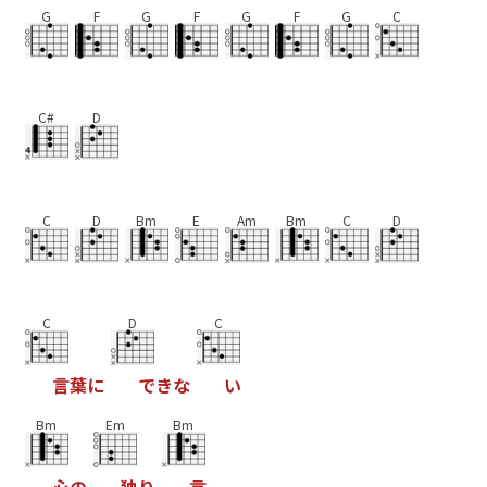
G
F
G
F
G
F
G
C
C#
D
C
D
Bm
E
Am
Bm
C
D
C
D
C
言
葉
に
で
き
な
い
Bm
Em
Bm