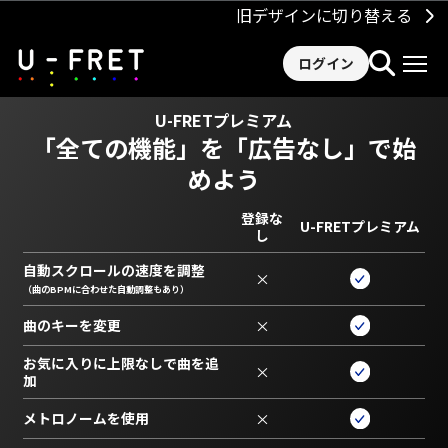
旧デザインに切り替える
ログイン
U-FRETプレミアム
「全ての機能」を
「広告なし」で始
めよう
登録な
U-FRETプレミアム
し
自動スクロールの速度を調整
×
（曲のBPMに合わせた自動調整もあり）
曲のキーを変更
×
お気に入りに上限なしで曲を追
×
加
メトロノームを使用
×