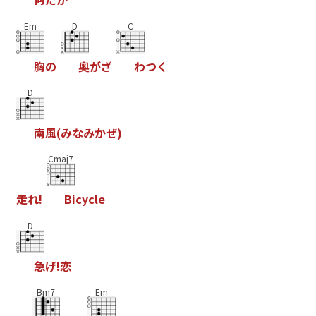
Em
D
C
胸
の
奥
が
ざ
わ
つ
く
D
南
風
(
み
な
み
か
ぜ
)
Cmaj7
走
れ
!
B
i
c
y
c
l
e
D
急
げ
!
恋
Bm7
Em