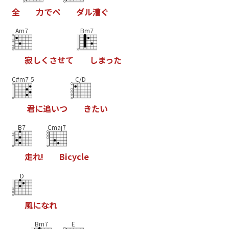
全
力
で
ペ
ダ
ル
漕
ぐ
Am7
Bm7
寂
し
く
さ
せ
て
し
ま
っ
た
C#m7-5
C/D
君
に
追
い
つ
き
た
い
B7
Cmaj7
走
れ
!
B
i
c
y
c
l
e
D
風
に
な
れ
Bm7
E