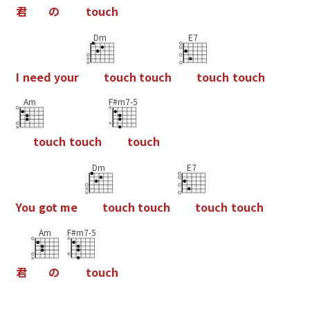
君
の
t
o
u
c
h
Dm
E7
I
n
e
e
d
y
o
u
r
t
o
u
c
h
t
o
u
c
h
t
o
u
c
h
t
o
u
c
h
Am
F#m7-5
t
o
u
c
h
t
o
u
c
h
t
o
u
c
h
Dm
E7
Y
o
u
g
o
t
m
e
t
o
u
c
h
t
o
u
c
h
t
o
u
c
h
t
o
u
c
h
Am
F#m7-5
君
の
t
o
u
c
h