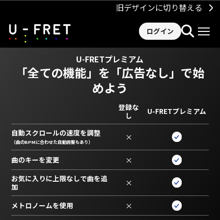
旧デザインに切り替える
ログイン
U-FRETプレミアム
「全ての機能」を
「広告なし」で始
めよう
登録な
U-FRETプレミアム
し
自動スクロールの速度を調整
×
（曲のBPMに合わせた自動調整もあり）
曲のキーを変更
×
お気に入りに上限なしで曲を追
×
加
メトロノームを使用
×