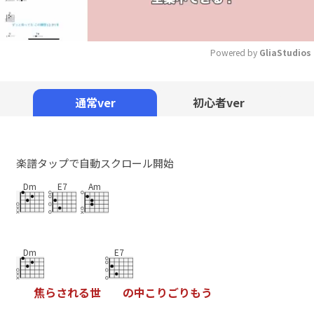
Powered by 
GliaStudios
Mute
通常ver
初心者ver
楽譜タップで自動スクロール開始
Dm
E7
Am
Dm
E7
焦
ら
さ
れ
る
世
の
中
こ
り
ご
り
も
う