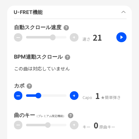
U-FRET機能
自動スクロール速度
21
ー
+
速さ
BPM連動スクロール
この曲は対応していません
カポ
1
ー
+
Capo
★簡単弾き
曲のキー
（プレミアム限定機能）
0
ー
+
キー
原曲キー