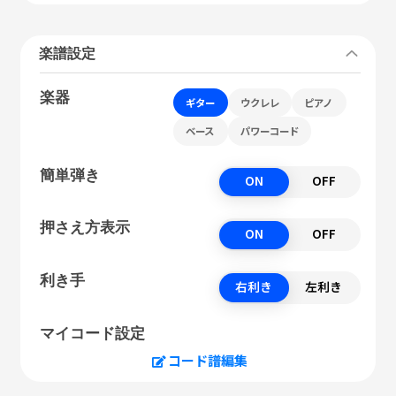
楽譜設定
楽器
ギター
ウクレレ
ピアノ
ベース
パワーコード
簡単弾き
ON
OFF
押さえ方表示
ON
OFF
利き手
右利き
左利き
マイコード設定
コード譜編集