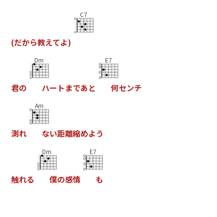
C7
(
だ
か
ら
教
え
て
よ
)
Dm
E7
君
の
ハ
ー
ト
ま
で
あ
と
何
セ
ン
チ
Am
測
れ
な
い
距
離
縮
め
よ
う
Dm
E7
触
れ
る
僕
の
感
情
も