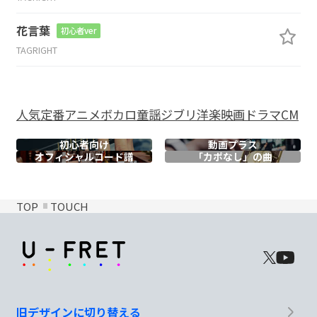
花言葉
初心者ver
TAGRIGHT
人気
定番
アニメ
ボカロ
童謡
ジブリ
洋楽
映画
ドラマ
CM
初心者向け
動画プラス
オフィシャル
コード譜
「カポなし」の曲
TOP
TOUCH
旧デザインに切り替える