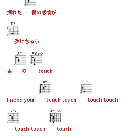
振
れ
た
僕
の
感
情
が
E7
弾
け
ち
ゃ
う
Am
F#m7-5
君
の
t
o
u
c
h
Dm
E7
I
n
e
e
d
y
o
u
r
t
o
u
c
h
t
o
u
c
h
t
o
u
c
h
t
o
u
c
h
Am
F#m7-5
t
o
u
c
h
t
o
u
c
h
t
o
u
c
h