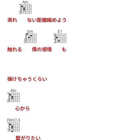
Am
測
れ
な
い
距
離
縮
め
よ
う
Dm
E7
触
れ
る
僕
の
感
情
も
弾
け
ち
ゃ
う
く
ら
い
Am
心
か
ら
F#m7-5
繋
が
り
た
い