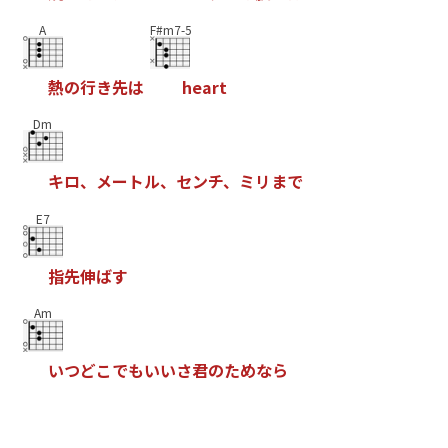
A
F#m7-5
熱
の
行
き
先
は
h
e
a
r
t
Dm
キ
ロ
、
メ
ー
ト
ル
、
セ
ン
チ
、
ミ
リ
ま
で
E7
指
先
伸
ば
す
Am
い
つ
ど
こ
で
も
い
い
さ
君
の
た
め
な
ら