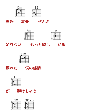
Dm
E7
喜
怒
哀
楽
ぜ
ん
ぶ
Am
A
足
り
な
い
も
っ
と
欲
し
が
る
Dm
振
れ
た
僕
の
感
情
E7
が
弾
け
ち
ゃ
う
Am
F#m7-5