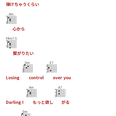
弾
け
ち
ゃ
う
く
ら
い
Am
心
か
ら
F#m7-5
繋
が
り
た
い
Dm
E7
L
o
s
i
n
g
c
o
n
t
r
o
l
o
v
e
r
y
o
u
Am
A7
D
a
r
l
i
n
g
I
も
っ
と
欲
し
が
る
Dm