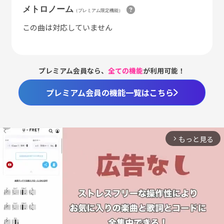
メトロノーム
（プレミアム限定機能）
この曲は対応していません
プレミアム会員なら、
全ての機能
が利用可能！
プレミアム会員の機能一覧はこちら
もっと見る
arrow_forward_ios