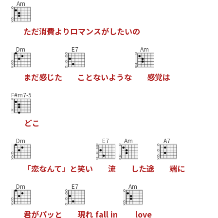
Am
た
だ
消
費
よ
り
ロ
マ
ン
ス
が
し
た
い
の
Dm
E7
Am
ま
だ
感
じ
た
こ
と
な
い
よ
う
な
感
覚
は
F#m7-5
ど
こ
Dm
E7
Am
A7
「
恋
な
ん
て
」
と
笑
い
流
し
た
途
端
に
Dm
E7
Am
君
が
パ
ッ
と
現
れ
f
a
l
l
i
n
l
o
v
e