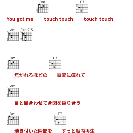
Dm
E7
Y
o
u
g
o
t
m
e
t
o
u
c
h
t
o
u
c
h
t
o
u
c
h
t
o
u
c
h
Am
F#m7-5
Dm
E7
焦
が
れ
る
ほ
ど
の
電
流
に
痺
れ
て
Am
目
と
目
合
わ
せ
て
合
図
を
探
り
合
う
Dm
E7
焼
き
付
い
た
瞬
間
を
ず
っ
と
脳
内
再
生