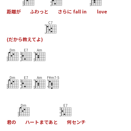
距
離
が
ふ
わ
っ
と
さ
ら
に
f
a
l
l
i
n
l
o
v
e
C7
(
だ
か
ら
教
え
て
よ
)
Dm
E7
Am
Dm
E7
Am
F#m7-5
Dm
E7
君
の
ハ
ー
ト
ま
で
あ
と
何
セ
ン
チ