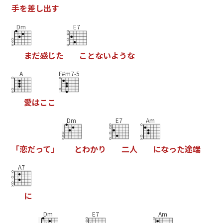
手
を
差
し
出
す
Dm
E7
ま
だ
感
じ
た
こ
と
な
い
よ
う
な
A
F#m7-5
愛
は
こ
こ
Dm
E7
Am
「
恋
だ
っ
て
」
と
わ
か
り
二
人
に
な
っ
た
途
端
A7
に
Dm
E7
Am