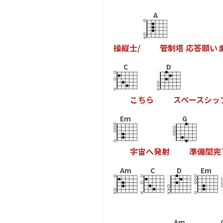
A
操
縦
士
/
管
制
塔
応
答
願
い
C
D
こ
ち
ら
ス
ペ
ー
ス
シ
ッ
Em
G
宇
宙
へ
発
射
準
備
間
完
Am
C
D
Em
Am