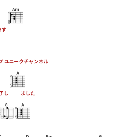
Am
ま
す
プ
ユ
ニ
ー
ク
チ
ャ
ン
ネ
ル
A
了
し
ま
し
た
G
A
C
D
Em
G