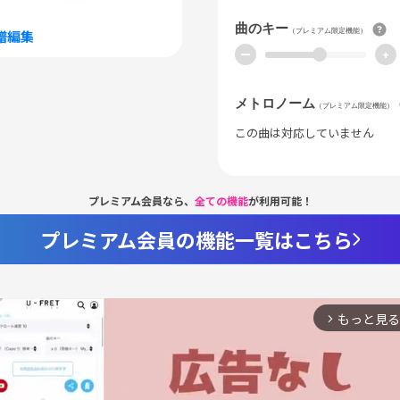
曲のキー
（プレミアム限定機能）
譜編集
ー
+
メトロノーム
（プレミアム限定機能）
この曲は対応していません
プレミアム会員なら、
全ての機能
が利用可能！
プレミアム会員の機能一覧はこちら
もっと見る
arrow_forward_ios