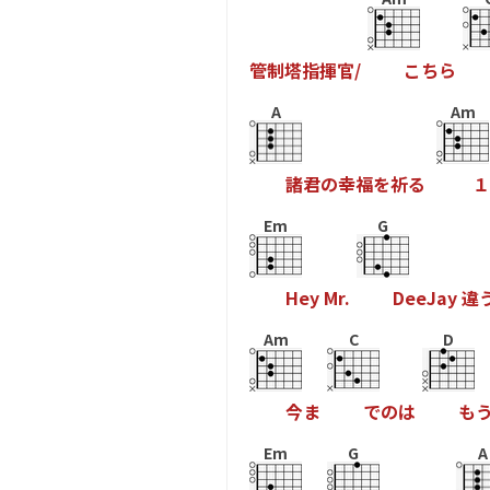
管
制
塔
指
揮
官
/
こ
ち
ら
A
Am
諸
君
の
幸
福
を
祈
る
１
Em
G
H
e
y
M
r
.
D
e
e
J
a
y
違
Am
C
D
今
ま
で
の
は
も
Em
G
A