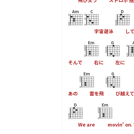
飛
び
交
う
ス
ト
ロ
ボ
揺
Am
C
D
宇
宙
遊
泳
し
Em
G
そ
ん
で
右
に
左
に
Em
G
あ
の
雲
を
飛
び
越
え
D
Em
W
e
a
r
e
m
o
v
i
n
'
o
n
.