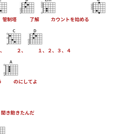
管
制
塔
了
解
カ
ウ
ン
ト
を
始
め
る
C
D
、
２
、
１
、
２
、
３
、
４
A
う
の
に
し
て
よ
う
聞
き
飽
き
た
ん
だ