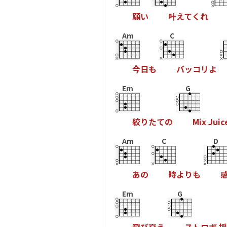
願
い
叶
え
て
く
れ
Am
C
今
日
も
バ
ッ
コ
リ
よ
Em
G
絞
り
た
て
の
M
i
x
J
u
i
c
Am
C
D
あ
の
時
よ
り
も
Em
G