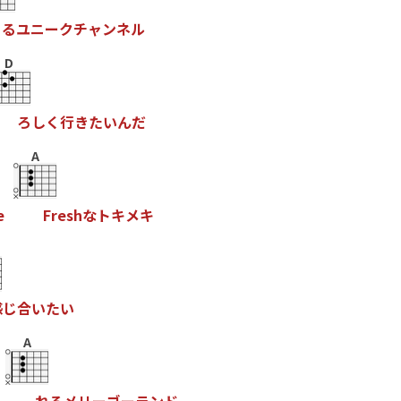
る
ユ
ニ
ー
ク
チ
ャ
ン
ネ
ル
D
ろ
し
く
行
き
た
い
ん
だ
A
e
F
r
e
s
h
な
ト
キ
メ
キ
感
じ
合
い
た
い
A