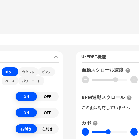
U-FRET機能
自動スクロール速度
ギター
ウクレレ
ピアノ
ー
+
ベース
パワーコード
ON
OFF
BPM連動スクロール
この曲は対応していません
ON
OFF
カポ
右利き
左利き
ー
+