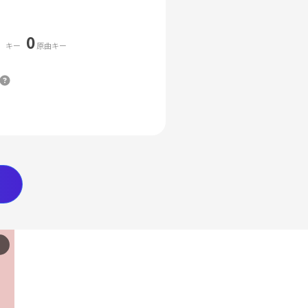
0
キー
原曲キー