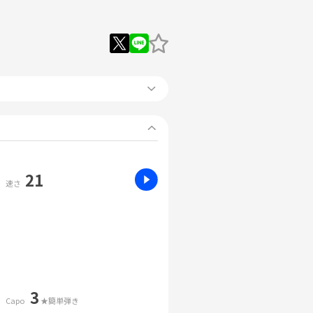
21
速さ
3
Capo
★簡単弾き