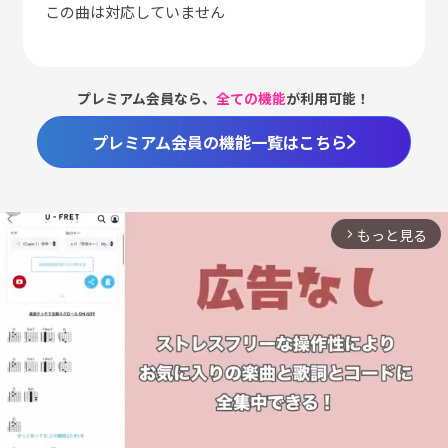
この曲は対応していません
プレミアム会員なら、
全ての機能
が利用可能！
プレミアム会員の機能一覧はこちら
もっと見る
arrow_forward_ios