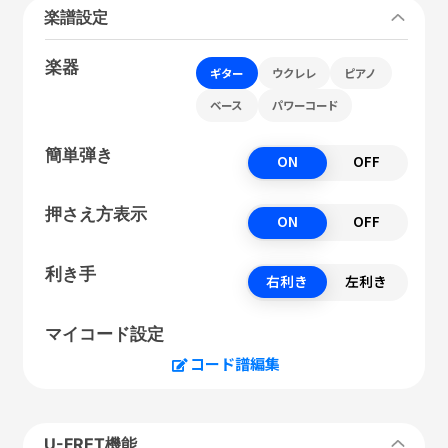
楽譜設定
楽器
ギター
ウクレレ
ピアノ
ベース
パワーコード
簡単弾き
ON
OFF
押さえ方表示
ON
OFF
利き手
右利き
左利き
マイコード設定
コード譜編集
U-FRET機能