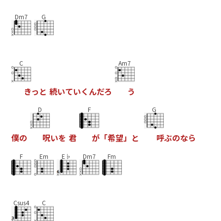
Dm7
G
C
Am7
き
っ
と
続
い
て
い
く
ん
だ
ろ
う
D
F
G
僕
の
呪
い
を
君
が
「
希
望
」
と
呼
ぶ
の
な
ら
F
Em
E♭
Dm7
Fm
Csus4
C