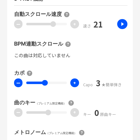
自動スクロール速度
21
ー
+
速さ
BPM連動スクロール
この曲は対応していません
カポ
3
ー
+
Capo
★簡単弾き
曲のキー
（プレミアム限定機能）
0
ー
+
キー
原曲キー
メトロノーム
（プレミアム限定機能）