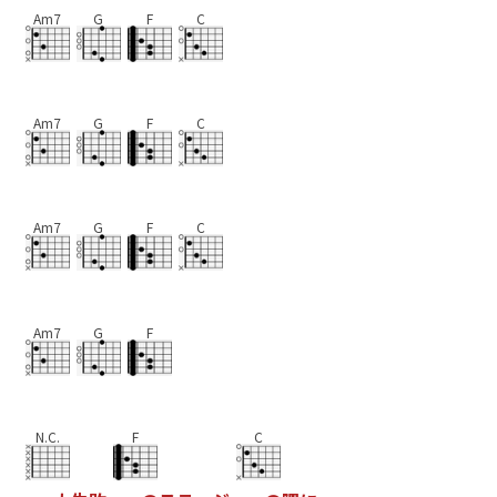
Am7
G
F
C
Am7
G
F
C
Am7
G
F
C
Am7
G
F
N.C.
F
C