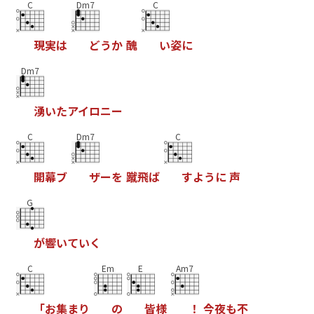
C
Dm7
C
現
実
は
ど
う
か
醜
い
姿
に
Dm7
湧
い
た
ア
イ
ロ
ニ
ー
C
Dm7
C
開
幕
ブ
ザ
ー
を
蹴
飛
ば
す
よ
う
に
声
G
が
響
い
て
い
く
C
Em
E
Am7
「
お
集
ま
り
の
皆
様
！
今
夜
も
不