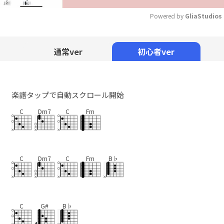
Powered by 
GliaStudios
Mute
通常ver
初心者ver
楽譜タップで自動スクロール開始
C
Dm7
C
Fm
C
Dm7
C
Fm
B♭
C
G#
B♭