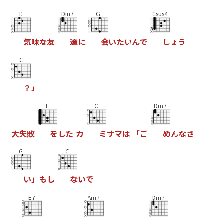
D
Dm7
G
Csus4
気
味
な
友
達
に
会
い
た
い
ん
で
し
ょ
う
C
？
」
F
C
Dm7
大
失
敗
を
し
た
カ
ミ
サ
マ
は
「
ご
め
ん
な
さ
G
C
い
」
も
し
な
い
で
E7
Am7
Dm7