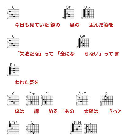
C
G#
B♭
今
日
も
見
て
い
た
鏡
の
奥
の
歪
ん
だ
姿
を
C
G#
「
失
敗
だ
な
」
っ
て
「
金
に
な
ら
な
い
」
っ
て
言
B♭
わ
れ
た
姿
を
C
Em
E
Am7
D
僕
は
諦
め
る
「
あ
の
太
陽
は
き
っ
と
Dm7
G
Csus4
C