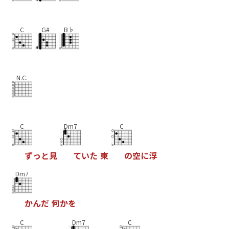
C
G#
B♭
N.C.
C
Dm7
C
ず
っ
と
見
て
い
た
東
の
空
に
浮
Dm7
か
ん
だ
何
か
を
C
Dm7
C