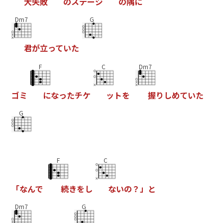
大
失
敗
の
ス
テ
ー
ジ
の
隅
に
Dm7
G
君
が
立
っ
て
い
た
F
C
Dm7
ゴ
ミ
に
な
っ
た
チ
ケ
ッ
ト
を
握
り
し
め
て
い
た
G
F
C
「
な
ん
で
続
き
を
し
な
い
の
？
」
と
Dm7
G