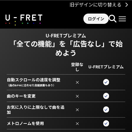
旧デザインに切り替える
ログイン
U-FRETプレミアム
「全ての機能」を
「広告なし」で始
めよう
登録な
U-FRETプレミアム
し
自動スクロールの速度を調整
×
（曲のBPMに合わせた自動調整もあり）
曲のキーを変更
×
お気に入りに上限なしで曲を追
×
加
メトロノームを使用
×