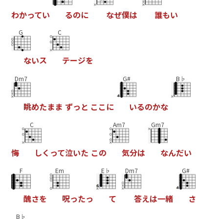
わ
か
っ
て
い
る
の
に
な
ぜ
僕
は
誰
も
い
G
C
な
い
ス
テ
ー
ジ
を
Dm7
G#
B♭
眺
め
た
ま
ま
ず
っ
と
こ
こ
に
い
る
の
か
な
C
Am7
Gm7
悔
し
く
っ
て
泣
い
た
こ
の
気
分
は
な
ん
だ
い
F
Em
E♭
Dm7
G#
醜
さ
を
呪
っ
た
っ
て
答
え
は
一
緒
さ
B♭