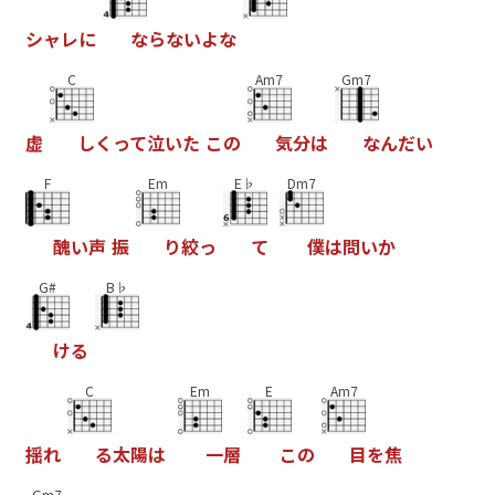
シ
ャ
レ
に
な
ら
な
い
よ
な
C
Am7
Gm7
虚
し
く
っ
て
泣
い
た
こ
の
気
分
は
な
ん
だ
い
F
Em
E♭
Dm7
醜
い
声
振
り
絞
っ
て
僕
は
問
い
か
G#
B♭
け
る
C
Em
E
Am7
揺
れ
る
太
陽
は
一
層
こ
の
目
を
焦
Gm7