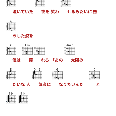
泣
い
て
い
た
夜
を
笑
わ
せ
る
み
た
い
に
照
G
ら
し
た
姿
を
C
Em
E
Am7
僕
は
憧
れ
る
「
あ
の
太
陽
み
D
Dm7
G
C
た
い
な
人
気
者
に
な
り
た
い
ん
だ
」
と
E♭
B♭