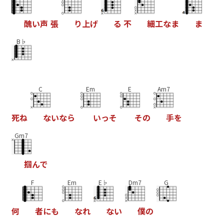
醜
い
声
張
り
上
げ
る
不
細
工
な
ま
ま
B♭
C
Em
E
Am7
死
ね
な
い
な
ら
い
っ
そ
そ
の
手
を
Gm7
掴
ん
で
F
Em
E♭
Dm7
G
何
者
に
も
な
れ
な
い
僕
の