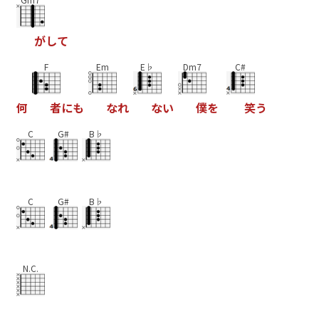
が
し
て
F
Em
E♭
Dm7
C#
何
者
に
も
な
れ
な
い
僕
を
笑
う
C
G#
B♭
C
G#
B♭
N.C.