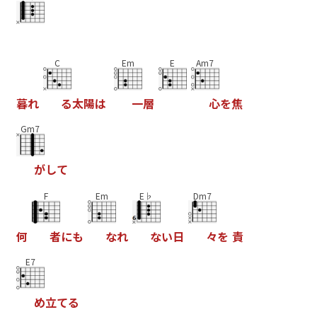
C
Em
E
Am7
暮
れ
る
太
陽
は
一
層
心
を
焦
Gm7
が
し
て
F
Em
E♭
Dm7
何
者
に
も
な
れ
な
い
日
々
を
責
E7
め
立
て
る