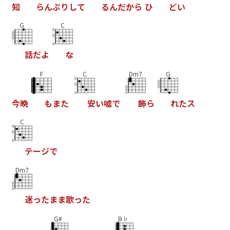
知
ら
ん
ぷ
り
し
て
る
ん
だ
か
ら
ひ
ど
い
G
C
話
だ
よ
な
F
C
Dm7
G
今
晩
も
ま
た
安
い
嘘
で
飾
ら
れ
た
ス
C
テ
ー
ジ
で
Dm7
迷
っ
た
ま
ま
歌
っ
た
G#
B♭