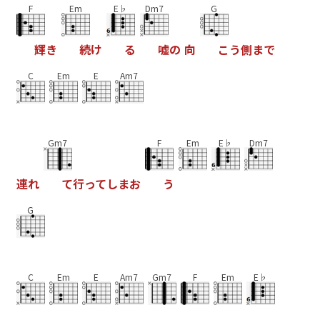
F
Em
E♭
Dm7
G
輝
き
続
け
る
嘘
の
向
こ
う
側
ま
で
C
Em
E
Am7
Gm7
F
Em
E♭
Dm7
連
れ
て
行
っ
て
し
ま
お
う
G
C
Em
E
Am7
Gm7
F
Em
E♭