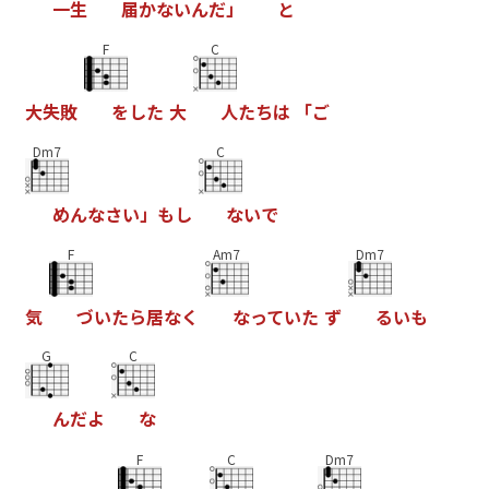
一
生
届
か
な
い
ん
だ
」
と
F
C
大
失
敗
を
し
た
大
人
た
ち
は
「
ご
Dm7
C
め
ん
な
さ
い
」
も
し
な
い
で
F
Am7
Dm7
気
づ
い
た
ら
居
な
く
な
っ
て
い
た
ず
る
い
も
G
C
ん
だ
よ
な
F
C
Dm7