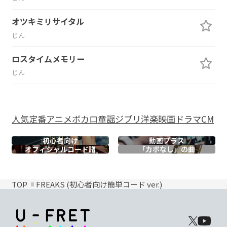
オツキミリサイタル
じん
ロスタイムメモリー
じん
人気
定番
アニメ
ボカロ
童謡
ジブリ
洋楽
映画
ドラマ
CM
初心者向け
動画プラス
オフィシャル
コード譜
「カポなし」の曲
TOP
FREAKS (初心者向け簡単コード ver.)