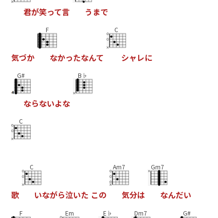
君
が
笑
っ
て
言
う
ま
で
F
C
気
づ
か
な
か
っ
た
な
ん
て
シ
ャ
レ
に
G#
B♭
な
ら
な
い
よ
な
C
C
Am7
Gm7
歌
い
な
が
ら
泣
い
た
こ
の
気
分
は
な
ん
だ
い
F
Em
E♭
Dm7
G#