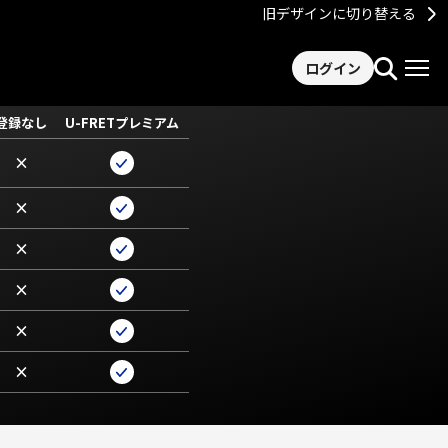
旧デザインに切り替える
ログイン
登録なし
U-FRETプレミアム
×
×
×
×
×
×