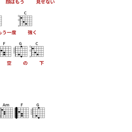
顔
は
も
う
見
せ
な
い
C
も
う
一
度
強
く
F
G
C
空
の
下
Am
F
G