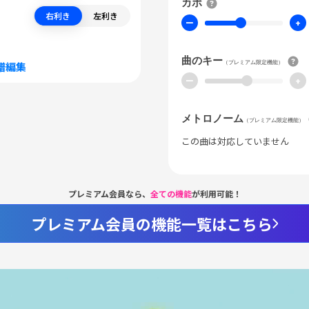
カポ
右利き
左利き
ー
+
曲のキー
（プレミアム限定機能）
譜編集
ー
+
メトロノーム
（プレミアム限定機能）
この曲は対応していません
プレミアム会員なら、
全ての機能
が利用可能！
プレミアム会員の機能一覧はこちら