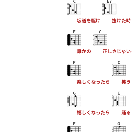
C
E7
坂
道
を
駆
け
抜
け
た
時
F
C
誰
か
の
正
し
さ
じ
ゃ
い
F
C
楽
し
く
な
っ
た
ら
笑
う
G
E
嬉
し
く
な
っ
た
ら
踊
る
F
G