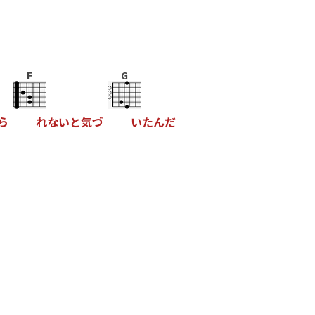
F
G
ら
れ
な
い
と
気
づ
い
た
ん
だ