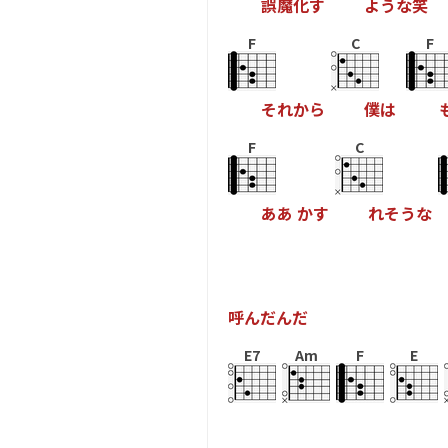
誤
魔
化
す
よ
う
な
笑
F
C
F
そ
れ
か
ら
僕
は
F
C
あ
あ
か
す
れ
そ
う
な
呼
ん
だ
ん
だ
E7
Am
F
E