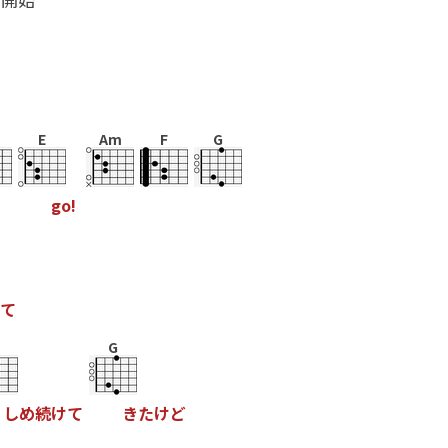
E
Am
F
G
g
o
!
て
G
し
め
続
け
て
き
た
け
ど