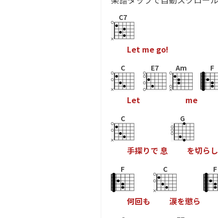
C7
L
e
t
m
e
g
o
!
C
E7
Am
F
L
e
t
m
e
C
G
手
探
り
で
息
を
切
ら
し
F
C
F
何
回
も
涙
を
懲
ら