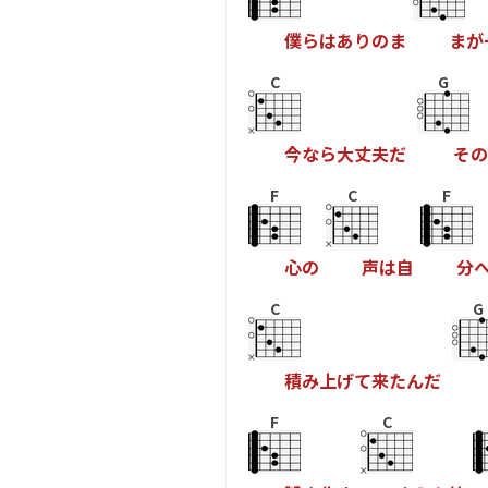
僕
ら
は
あ
り
の
ま
ま
が
C
G
今
な
ら
大
丈
夫
だ
そ
の
F
C
F
心
の
声
は
自
分
C
G
積
み
上
げ
て
来
た
ん
だ
F
C