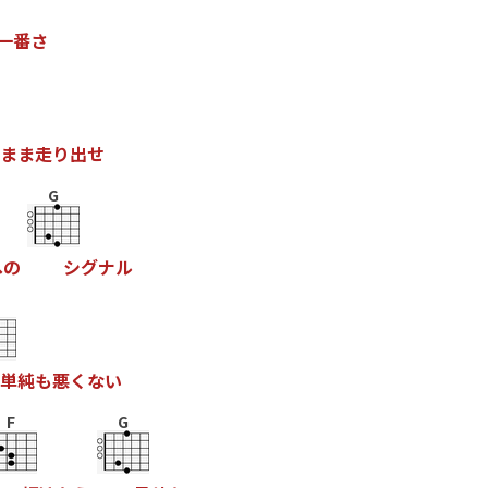
一
番
さ
ま
ま
走
り
出
せ
G
へ
の
シ
グ
ナ
ル
単
純
も
悪
く
な
い
F
G