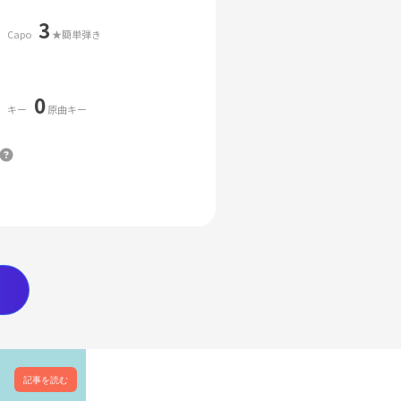
3
Capo
★簡単弾き
0
キー
原曲キー
記事を読む