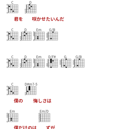
C
D
君
を
咲
か
せ
た
い
ん
だ
C
D
Em
G/B
C
D
Em
D/F#
G
G/B
C
D#m7-5
僕
の
悔
し
さ
は
Em
Em/D
僕
だ
け
の
は
ず
が