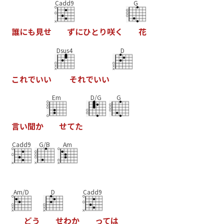
Cadd9
G
誰
に
も
見
せ
ず
に
ひ
と
り
咲
く
花
Dsus4
D
こ
れ
で
い
い
そ
れ
で
い
い
Em
D/G
G
言
い
聞
か
せ
て
た
Cadd9
G/B
Am
Am/D
D
Cadd9
ど
う
せ
わ
か
っ
て
は