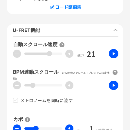
コード譜編集
U-FRET機能
自動スクロール速度
21
ー
+
速さ
BPM連動スクロール
BPM連動スクロール（プレミアム限定機
能）
ー
+
メトロノームを同時に流す
カポ
1
ー
+