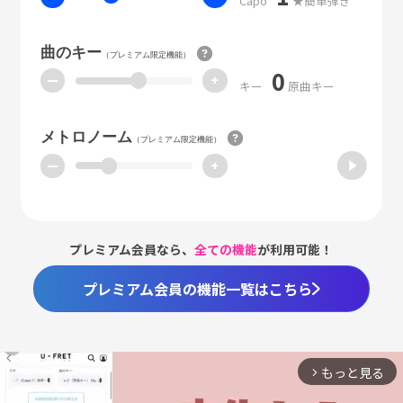
Capo
★簡単弾き
曲のキー
（プレミアム限定機能）
0
ー
+
キー
原曲キー
メトロノーム
（プレミアム限定機能）
ー
+
プレミアム会員なら、
全ての機能
が利用可能！
プレミアム会員の機能一覧はこちら
もっと見る
arrow_forward_ios