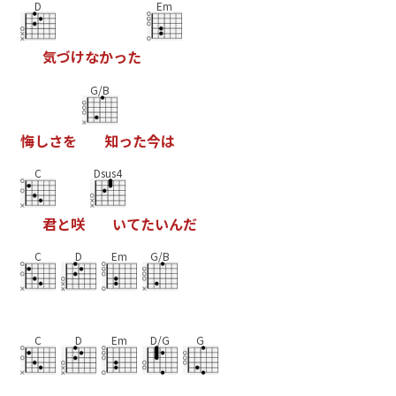
D
Em
気
づ
け
な
か
っ
た
G/B
悔
し
さ
を
知
っ
た
今
は
C
Dsus4
君
と
咲
い
て
た
い
ん
だ
C
D
Em
G/B
C
D
Em
D/G
G