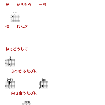
だ
か
ら
も
う
一
回
C/D
進
む
ん
だ
ね
ぇ
ど
う
し
て
G
ぶ
つ
か
る
た
び
に
D/F#
Em
向
き
合
う
た
び
に
Em/D