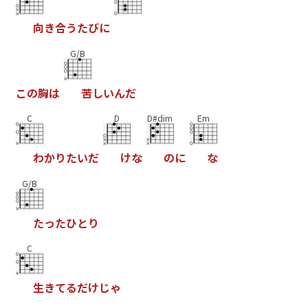
向
き
合
う
た
び
に
G/B
こ
の
胸
は
苦
し
い
ん
だ
C
D
D#dim
Em
わ
か
り
た
い
だ
け
な
の
に
な
G/B
た
っ
た
ひ
と
り
C
生
き
て
る
だ
け
じ
ゃ