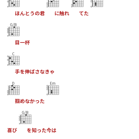
ほ
ん
と
う
の
君
に
触
れ
て
た
G/B
目
一
杯
C
手
を
伸
ば
さ
な
き
ゃ
D
Em
掴
め
な
か
っ
た
G/B
喜
び
を
知
っ
た
今
は