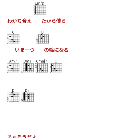
Em/D
わ
か
ち
合
え
た
か
ら
僕
ら
C
D
い
ま
一
つ
の
輪
に
な
る
Am7
Bm7
Cmaj7
C
D
D#
あ
ぁ
そ
う
だ
よ