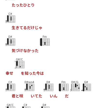
た
っ
た
ひ
と
り
C#
生
き
て
る
だ
け
じ
ゃ
D#
Fm
気
づ
け
な
か
っ
た
G#/C
幸
せ
を
知
っ
た
今
は
C#
D#sus4
D#
Fm
D#/G
G#
君
と
咲
い
て
た
い
ん
だ
G#/C
C#
D#