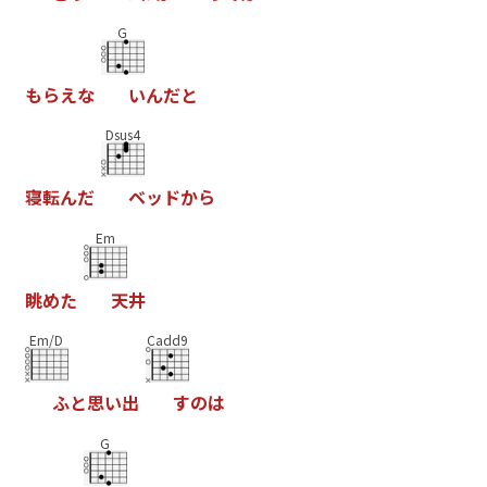
G
も
ら
え
な
い
ん
だ
と
Dsus4
寝
転
ん
だ
ベ
ッ
ド
か
ら
Em
眺
め
た
天
井
Em/D
Cadd9
ふ
と
思
い
出
す
の
は
G