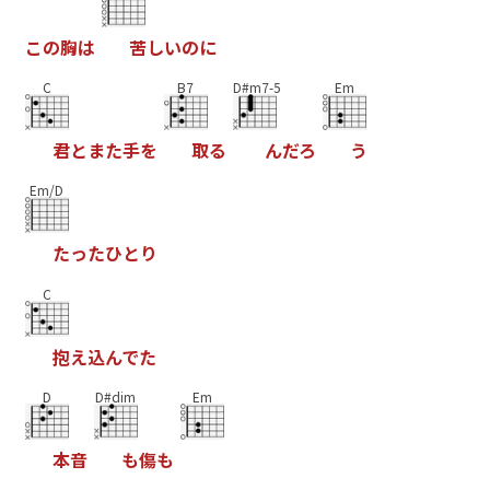
こ
の
胸
は
苦
し
い
の
に
C
B7
D#m7-5
Em
君
と
ま
た
手
を
取
る
ん
だ
ろ
う
Em/D
た
っ
た
ひ
と
り
C
抱
え
込
ん
で
た
D
D#dim
Em
本
音
も
傷
も