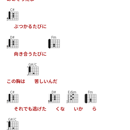
C#
ぶ
つ
か
る
た
び
に
D#
Fm
向
き
合
う
た
び
に
G#/C
こ
の
胸
は
苦
し
い
ん
だ
C#
D#
Edim
Fm
そ
れ
で
も
逃
げ
た
く
な
い
か
ら
G#/C