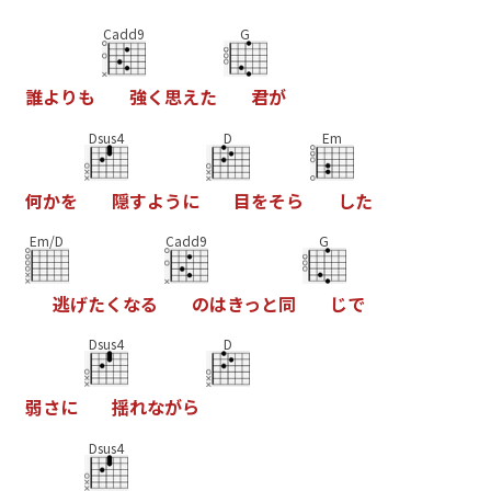
Cadd9
G
誰
よ
り
も
強
く
思
え
た
君
が
Dsus4
D
Em
何
か
を
隠
す
よ
う
に
目
を
そ
ら
し
た
Em/D
Cadd9
G
逃
げ
た
く
な
る
の
は
き
っ
と
同
じ
で
Dsus4
D
弱
さ
に
揺
れ
な
が
ら
Dsus4