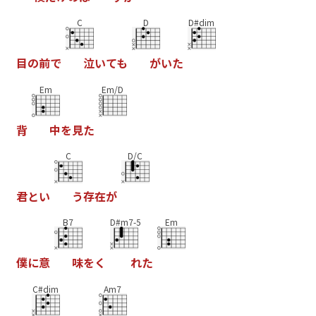
C
D
D#dim
目
の
前
で
泣
い
て
も
が
い
た
Em
Em/D
背
中
を
見
た
C
D/C
君
と
い
う
存
在
が
B7
D#m7-5
Em
僕
に
意
味
を
く
れ
た
C#dim
Am7