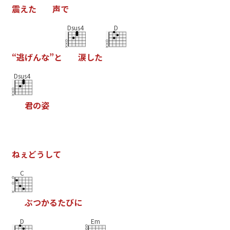
震
え
た
声
で
Dsus4
D
“
逃
げ
ん
な
”
と
涙
し
た
Dsus4
君
の
姿
ね
ぇ
ど
う
し
て
C
ぶ
つ
か
る
た
び
に
D
Em