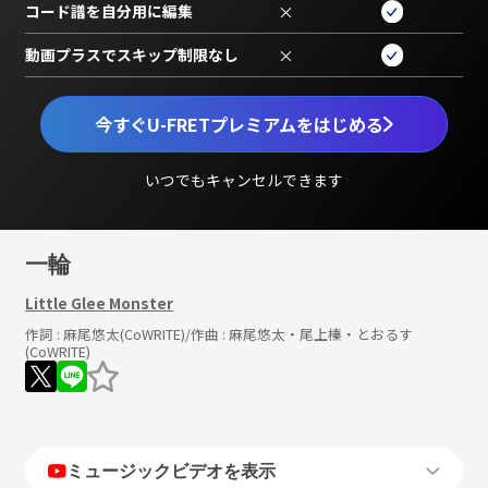
コード譜を自分用に編集
×
動画プラスでスキップ制限なし
×
今すぐU-FRETプレミアムをはじめる
いつでもキャンセルできます
一輪
Little Glee Monster
作詞 :
麻尾悠太(CoWRITE)
/作曲 :
麻尾悠太・尾上榛・とおるす
(CoWRITE)
ミュージックビデオを表示