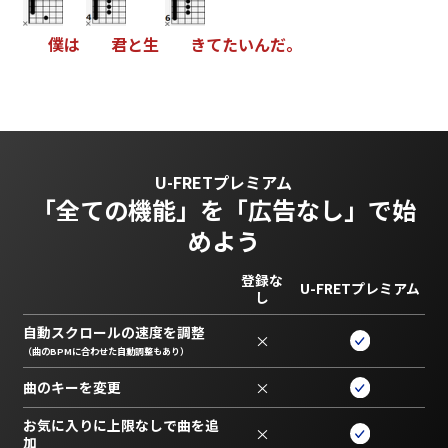
僕
は
君
と
生
き
て
た
い
ん
だ
。
U-FRETプレミアム
「全ての機能」を
「広告なし」で始
めよう
登録な
U-FRETプレミアム
し
自動スクロールの速度を調整
×
（曲のBPMに合わせた自動調整もあり）
曲のキーを変更
×
お気に入りに上限なしで曲を追
×
加