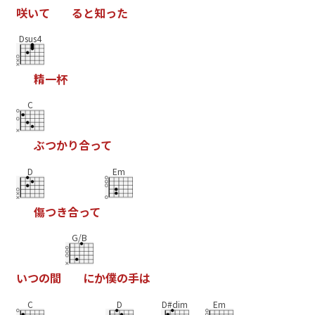
咲
い
て
る
と
知
っ
た
Dsus4
精
一
杯
C
ぶ
つ
か
り
合
っ
て
D
Em
傷
つ
き
合
っ
て
G/B
い
つ
の
間
に
か
僕
の
手
は
C
D
D#dim
Em