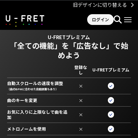
旧デザインに切り替える
ログイン
U-FRETプレミアム
「全ての機能」を
「広告なし」で始
めよう
登録な
U-FRETプレミアム
し
自動スクロールの速度を調整
×
（曲のBPMに合わせた自動調整もあり）
曲のキーを変更
×
お気に入りに上限なしで曲を追
×
加
メトロノームを使用
×