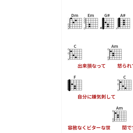
Dm
Em
G#
A#
C
Am
出
来
損
な
っ
て
怒
ら
れ
F
C
自
分
に
嫌
気
刺
し
て
Am
容
赦
な
く
ビ
タ
ー
な
世
間
で