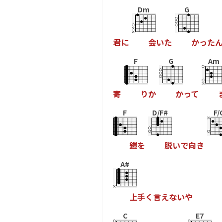
Dm
G
君
に
会
い
た
か
っ
た
F
G
Am
寄
り
か
か
っ
て
F
D/F#
F/
鎧
を
脱
い
で
向
き
A#
上
手
く
言
え
な
い
や
C
E7