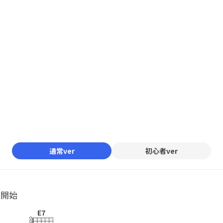
通常ver
初心者ver
ル開始
E7