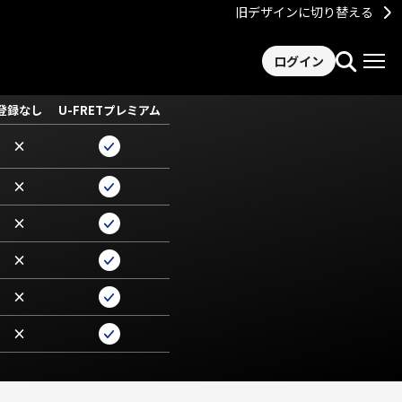
旧デザインに切り替える
ログイン
登録なし
U-FRETプレミアム
×
×
×
×
×
×