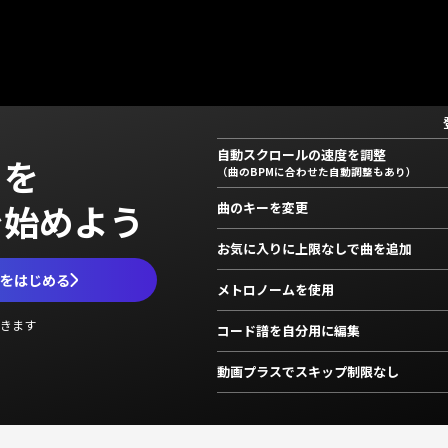
自動スクロールの速度を調整
」を
（曲のBPMに合わせた自動調整もあり）
で始めよう
曲のキーを変更
お気に入りに上限なしで曲を追加
ムをはじめる
メトロノームを使用
きます
コード譜を自分用に編集
動画プラスでスキップ制限なし