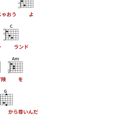
じ
ゃ
お
う
よ
C
ー
ラ
ン
ド
Am
冒
険
を
G
か
ら
尊
い
ん
だ