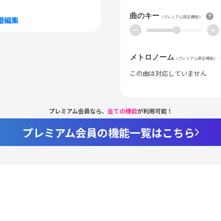
曲のキー
（プレミアム限定機能）
譜編集
ー
+
メトロノーム
（プレミアム限定機能）
この曲は対応していません
プレミアム会員なら、
全ての機能
が利用可能！
プレミアム会員の機能一覧はこちら
Loaded
:
98.37%
/
nmute