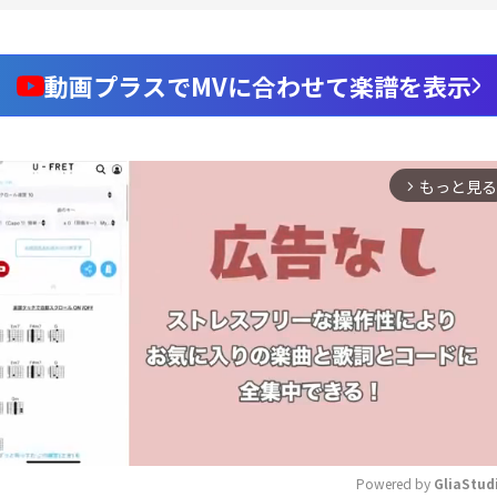
動画プラスでMVに合わせて楽譜を表示
もっと見る
arrow_forward_ios
Powered by 
GliaStud