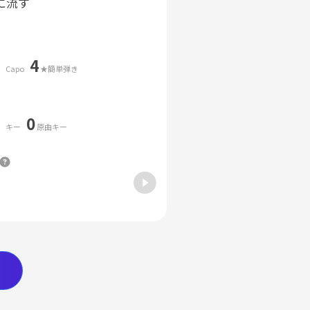
に流す
4
Capo
★簡単弾き
0
キー
原曲キー