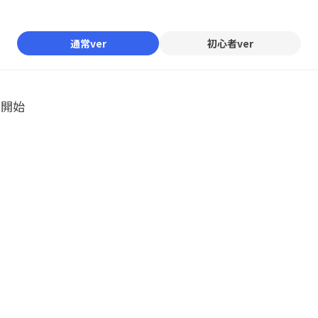
Mute
通常ver
初心者ver
ル開始