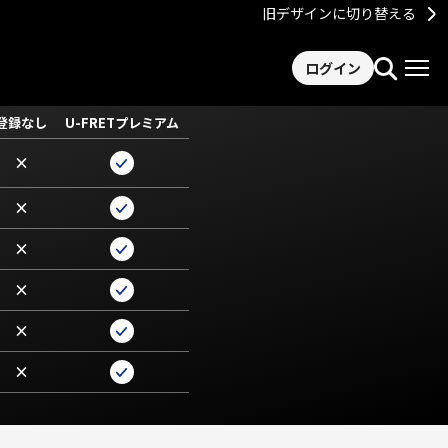
旧デザインに切り替える
ログイン
登録なし
U-FRETプレミアム
×
×
×
×
×
×