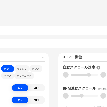
U-FRET機能
自動スクロール速度
ギター
ウクレレ
ピアノ
ー
+
ベース
パワーコード
ON
OFF
BPM連動スクロール
BPM連
ー
+
ON
OFF