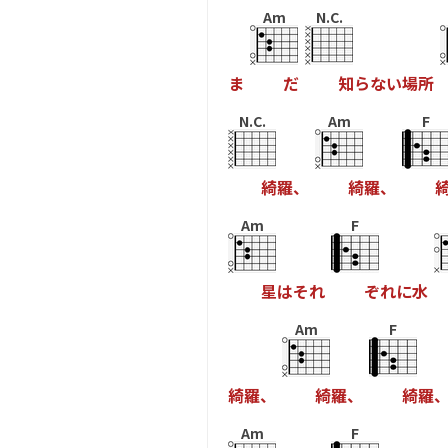
Am
N.C.
ま
た
知
ら
な
い
場
所
N.C.
Am
F
綺
羅
、
綺
羅
、
Am
F
星
は
そ
れ
そ
れ
に
水
Am
F
綺
羅
、
綺
羅
、
綺
羅
Am
F