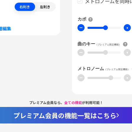
メトロノームを同時
右利き
左利き
カポ
ー
+
譜編集
曲のキー
（プレミアム限定機能）
ー
+
メトロノーム
（プレミアム限定機能）
ー
+
プレミアム会員なら、
全ての機能
が利用可能！
プレミアム会員の機能一覧はこちら