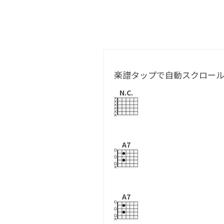
楽譜タップで自動スクロー
N.C.
A7
A7