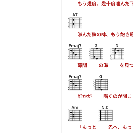
も
う
幾
度
、
幾
十
度
噛
ん
た
A7
滲
ん
た
鉄
の
味
、
も
う
飽
き
Fmaj7
G
D
薄
闇
の
海
を
見
Fmaj7
G
誰
か
か
囁
く
の
か
聞
こ
Am
N.C.
「
も
っ
と
先
へ
、
も
っ