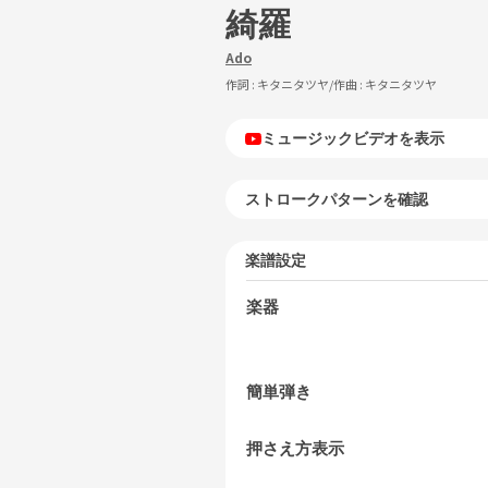
綺羅
Ado
作詞 :
キタニタツヤ
/作曲 :
キタニタツヤ
ミュージックビデオを表示
ストロークパターンを確認
楽譜設定
楽器
簡単弾き
押さえ方表示