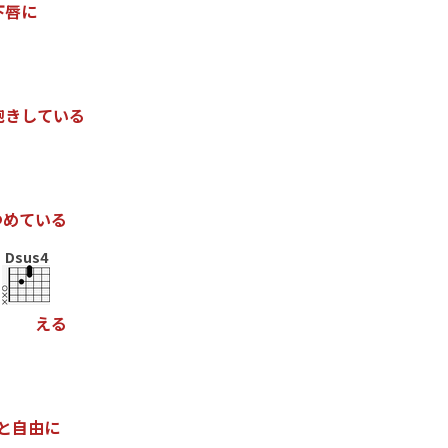
下
唇
に
飽
き
し
て
い
る
つ
め
て
い
る
Dsus4
え
る
と
自
由
に