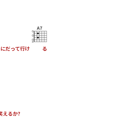
A7
こ
に
た
っ
て
行
け
る
笑
え
る
か
?