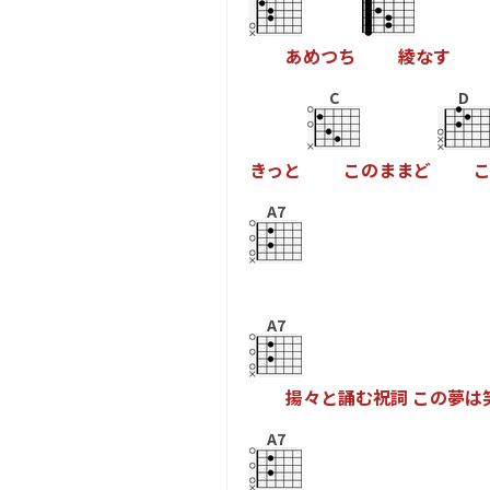
あ
め
つ
ち
綾
な
す
C
D
き
っ
と
こ
の
ま
ま
と
A7
A7
揚
々
と
誦
む
祝
詞
こ
の
夢
は
A7