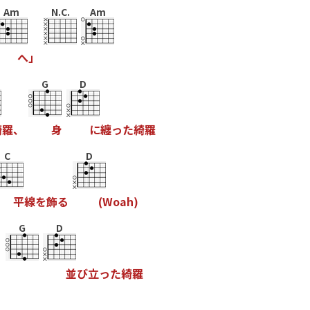
Am
N.C.
Am
へ
」
G
D
綺
羅
、
身
に
纏
っ
た
綺
羅
C
D
平
線
を
飾
る
(
W
o
a
h
)
G
D
、
並
ひ
立
っ
た
綺
羅