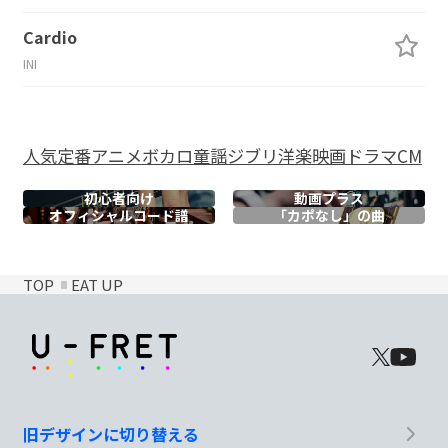
Cardio
INI
人気
定番
アニメ
ボカロ
童謡
ジブリ
洋楽
映画
ドラマ
CM
初心者向け
動画プラス
オフィシャル
コード譜
「カポなし」の曲
TOP
EAT UP
旧デザインに切り替える