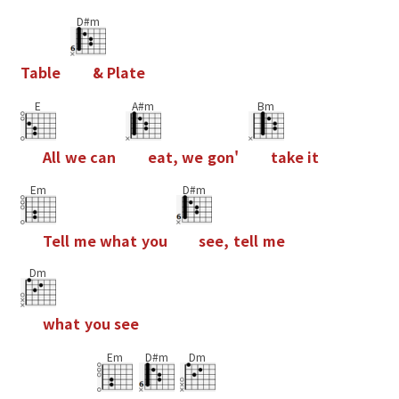
D#m
T
a
b
l
e
&
P
l
a
t
e
E
A#m
Bm
A
l
l
w
e
c
a
n
e
a
t
,
w
e
g
o
n
'
t
a
k
e
i
t
Em
D#m
T
e
l
l
m
e
w
h
a
t
y
o
u
s
e
e
,
t
e
l
l
m
e
Dm
w
h
a
t
y
o
u
s
e
e
Em
D#m
Dm