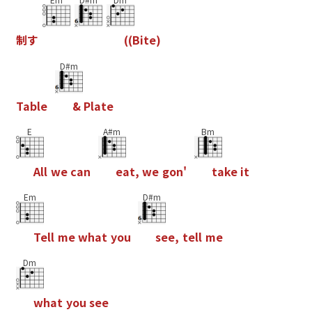
制
す
(
(
B
i
t
e
)
D#m
T
a
b
l
e
&
P
l
a
t
e
E
A#m
Bm
A
l
l
w
e
c
a
n
e
a
t
,
w
e
g
o
n
'
t
a
k
e
i
t
Em
D#m
T
e
l
l
m
e
w
h
a
t
y
o
u
s
e
e
,
t
e
l
l
m
e
Dm
w
h
a
t
y
o
u
s
e
e