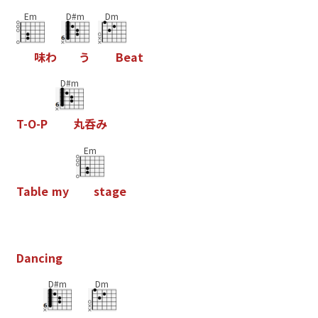
Em
D#m
Dm
味
わ
う
B
e
a
t
D#m
T
-
O
-
P
丸
呑
み
Em
T
a
b
l
e
m
y
s
t
a
g
e
D
a
n
c
i
n
g
D#m
Dm