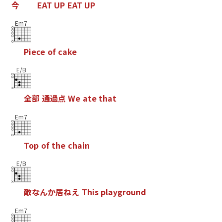
今
E
A
T
U
P
E
A
T
U
P
Em7
P
i
e
c
e
o
f
c
a
k
e
E/B
全
部
通
過
点
W
e
a
t
e
t
h
a
t
Em7
T
o
p
o
f
t
h
e
c
h
a
i
n
E/B
敵
な
ん
か
居
ね
え
T
h
i
s
p
l
a
y
g
r
o
u
n
d
Em7