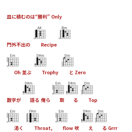
皿
に
積
む
の
は
“
勝
利
”
O
n
l
y
A#
Bm
門
外
不
出
の
R
e
c
i
p
e
Em
D#m
Dm
O
h
並
ぶ
T
r
o
p
h
y
と
Z
e
r
o
D#m
Em
D#m
Dm
数
字
が
語
る
俺
ら
取
る
T
o
p
Em
F#m
Em
D#m
Dm
渇
く
T
h
r
o
a
t
,
f
o
w
吠
え
る
G
r
r
r