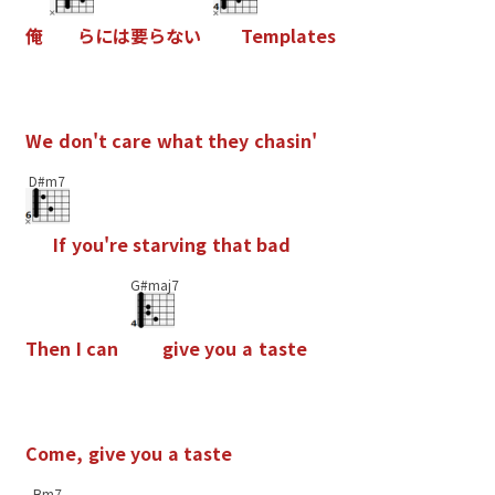
俺
ら
に
は
要
ら
な
い
T
e
m
p
l
a
t
e
s
W
e
d
o
n
'
t
c
a
r
e
w
h
a
t
t
h
e
y
c
h
a
s
i
n
'
D#m7
I
f
y
o
u
'
r
e
s
t
a
r
v
i
n
g
t
h
a
t
b
a
d
G#maj7
T
h
e
n
I
c
a
n
g
i
v
e
y
o
u
a
t
a
s
t
e
C
o
m
e
,
g
i
v
e
y
o
u
a
t
a
s
t
e
Bm7