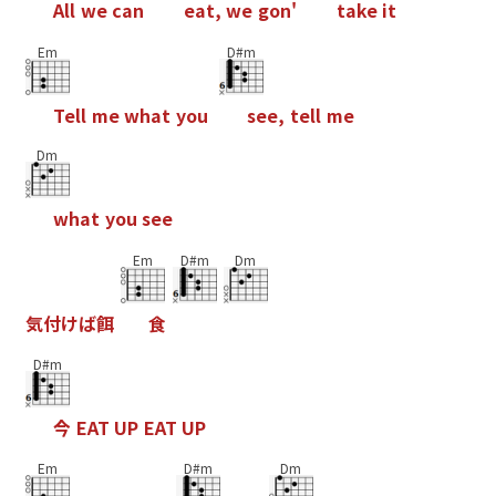
A
l
l
w
e
c
a
n
e
a
t
,
w
e
g
o
n
'
t
a
k
e
i
t
Em
D#m
T
e
l
l
m
e
w
h
a
t
y
o
u
s
e
e
,
t
e
l
l
m
e
Dm
w
h
a
t
y
o
u
s
e
e
Em
D#m
Dm
気
付
け
ば
餌
食
D#m
今
E
A
T
U
P
E
A
T
U
P
Em
D#m
Dm