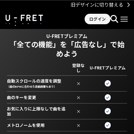
旧デザインに切り替える
ログイン
U-FRETプレミアム
「全ての機能」を
「広告なし」で始
めよう
登録な
U-FRETプレミアム
し
自動スクロールの速度を調整
×
（曲のBPMに合わせた自動調整もあり）
曲のキーを変更
×
お気に入りに上限なしで曲を追
×
加
メトロノームを使用
×