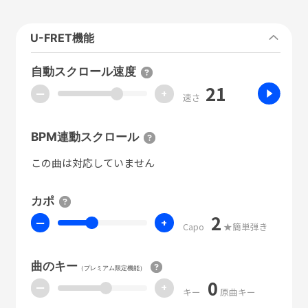
U-FRET機能
自動スクロール速度
21
ー
+
速さ
BPM連動スクロール
この曲は対応していません
カポ
2
ー
+
Capo
★簡単弾き
曲のキー
（プレミアム限定機能）
0
ー
+
キー
原曲キー