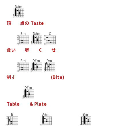
D#m
頂
点
の
T
a
s
t
e
Em
D#m
C
食
い
尽
く
せ
Em
D#m
Dm
制
す
(
B
i
t
e
)
D#m
T
a
b
l
e
&
P
l
a
t
e
E
A#m
Bm