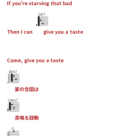
I
f
y
o
u
'
r
e
s
t
a
r
v
i
n
g
t
h
a
t
b
a
d
G#7
T
h
e
n
I
c
a
n
g
i
v
e
y
o
u
a
t
a
s
t
e
C
o
m
e
,
g
i
v
e
y
o
u
a
t
a
s
t
e
Bm7
宴
の
合
図
は
C#m7
高
鳴
る
鼓
動
G