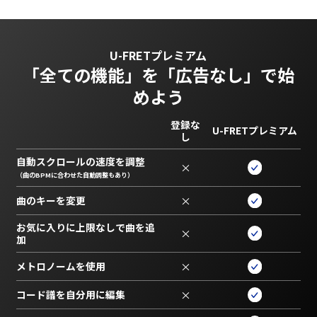
U-FRETプレミアム
「全ての機能」を
「広告なし」で始
めよう
登録な
U-FRETプレミアム
し
自動スクロールの速度を調整
×
（曲のBPMに合わせた自動調整もあり）
曲のキーを変更
×
お気に入りに上限なしで曲を追
×
加
メトロノームを使用
×
コード譜を自分用に編集
×