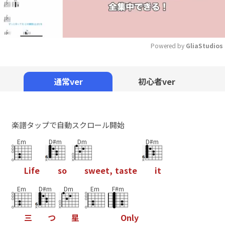
Powered by 
GliaStudios
Mute
通常ver
初心者ver
楽譜タップで自動スクロール開始
Em
D#m
Dm
D#m
L
i
f
e
s
o
s
w
e
e
t
,
t
a
s
t
e
i
t
Em
D#m
Dm
Em
F#m
三
つ
星
O
n
l
y