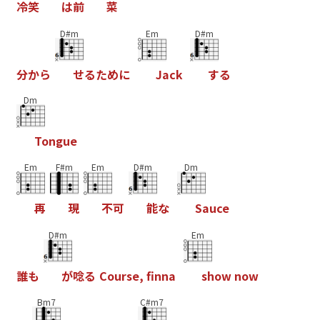
冷
笑
は
前
菜
D#m
Em
D#m
分
か
ら
せ
る
た
め
に
J
a
c
k
す
る
Dm
T
o
n
g
u
e
Em
F#m
Em
D#m
Dm
再
現
不
可
能
な
S
a
u
c
e
D#m
Em
誰
も
が
唸
る
C
o
u
r
s
e
,
f
n
n
a
s
h
o
w
n
o
w
Bm7
C#m7