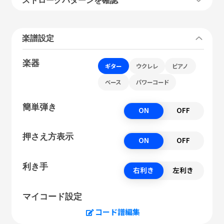
楽譜設定
楽器
ギター
ウクレレ
ピアノ
ベース
パワーコード
簡単弾き
ON
OFF
押さえ方表示
ON
OFF
利き手
右利き
左利き
マイコード設定
コード譜編集