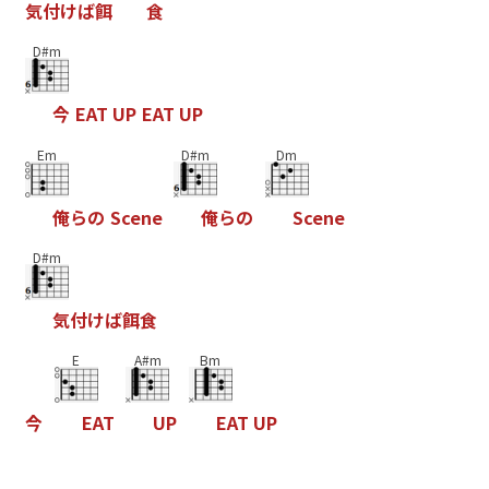
気
付
け
ば
餌
食
D#m
今
E
A
T
U
P
E
A
T
U
P
Em
D#m
Dm
俺
ら
の
S
c
e
n
e
俺
ら
の
S
c
e
n
e
D#m
気
付
け
ば
餌
食
E
A#m
Bm
今
E
A
T
U
P
E
A
T
U
P