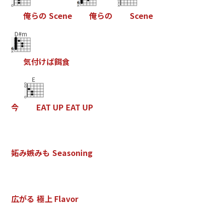
俺
ら
の
S
c
e
n
e
俺
ら
の
S
c
e
n
e
D#m
気
付
け
ば
餌
食
E
今
E
A
T
U
P
E
A
T
U
P
妬
み
嫉
み
も
S
e
a
s
o
n
i
n
g
広
が
る
極
上
F
l
a
v
o
r