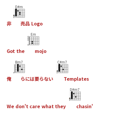
D#m
非
売
品
L
o
g
o
Em
G
o
t
t
h
e
m
o
j
o
Bm7
C#m7
俺
ら
に
は
要
ら
な
い
T
e
m
p
l
a
t
e
s
D#m7
W
e
d
o
n
'
t
c
a
r
e
w
h
a
t
t
h
e
y
c
h
a
s
i
n
'