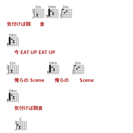
Em
D#m
Dm
気
付
け
ば
餌
食
D#m
今
E
A
T
U
P
E
A
T
U
P
Em
D#m
Dm
俺
ら
の
S
c
e
n
e
俺
ら
の
S
c
e
n
e
D#m
気
付
け
ば
餌
食
E