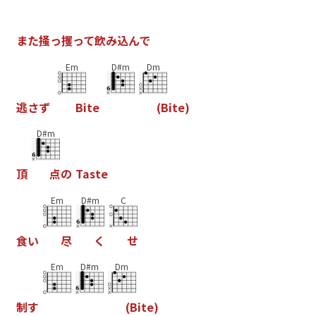
ま
た
掻
っ
攫
っ
て
飲
み
込
ん
で
Em
D#m
Dm
逃
さ
ず
B
i
t
e
(
B
i
t
e
)
D#m
頂
点
の
T
a
s
t
e
Em
D#m
C
食
い
尽
く
せ
Em
D#m
Dm
制
す
(
B
i
t
e
)