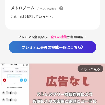
メトロノーム
（プレミアム限定機能）
この曲は対応していません
プレミアム会員なら、
全ての機能
が利用可能！
プレミアム会員の機能一覧はこちら
もっと見る
arrow_forward_ios