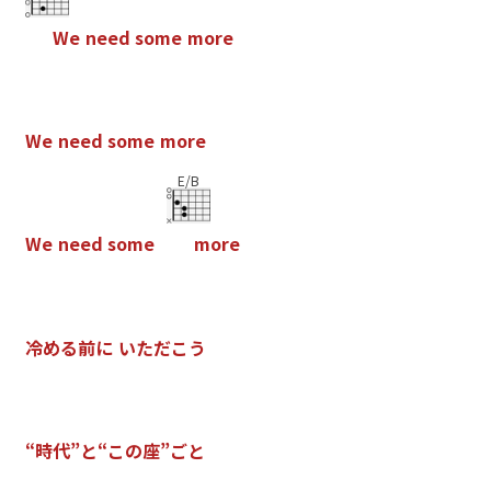
W
e
n
e
e
d
s
o
m
e
m
o
r
e
W
e
n
e
e
d
s
o
m
e
m
o
r
e
E/B
W
e
n
e
e
d
s
o
m
e
m
o
r
e
冷
め
る
前
に
い
た
だ
こ
う
“
時
代
”
と
“
こ
の
座
”
ご
と