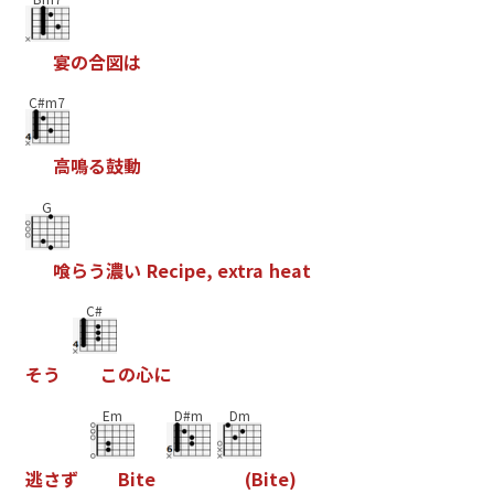
宴
の
合
図
は
C#m7
高
鳴
る
鼓
動
G
喰
ら
う
濃
い
R
e
c
i
p
e
,
e
x
t
r
a
h
e
a
t
C#
そ
う
こ
の
心
に
Em
D#m
Dm
逃
さ
ず
B
i
t
e
(
B
i
t
e
)