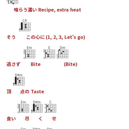
喰
ら
う
濃
い
R
e
c
i
p
e
,
e
x
t
r
a
h
e
a
t
C#
そ
う
こ
の
心
に
(
1
,
2
,
3
,
L
e
t
'
s
g
o
)
Em
E
Dm
逃
さ
ず
B
i
t
e
(
B
i
t
e
)
D#m
頂
点
の
T
a
s
t
e
Em
D#m
C
食
い
尽
く
せ
Em
D#m
Dm