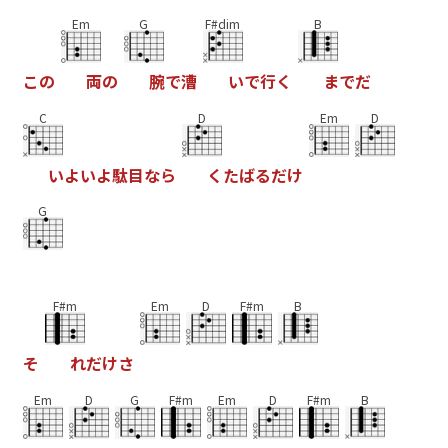
Em
G
F#dim
B
こ
の
両
の
腕
で
漕
い
で
行
く
ま
で
だ
C
D
Em
D
い
よ
い
よ
駄
目
な
ら
く
た
ば
る
だ
け
G
F#m
Em
D
F#m
B
そ
れ
だ
け
さ
Em
D
G
F#m
Em
D
F#m
B