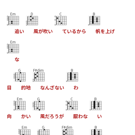
Em
D
C
B
追
い
風
が
吹
い
て
い
る
か
ら
帆
を
上
げ
Em
な
G
F#dim
B
目
的
地
な
ん
ざ
な
い
わ
Em
G
C
B
向
か
い
風
だ
ろ
う
が
厭
わ
な
い
Em
G
F#dim
B