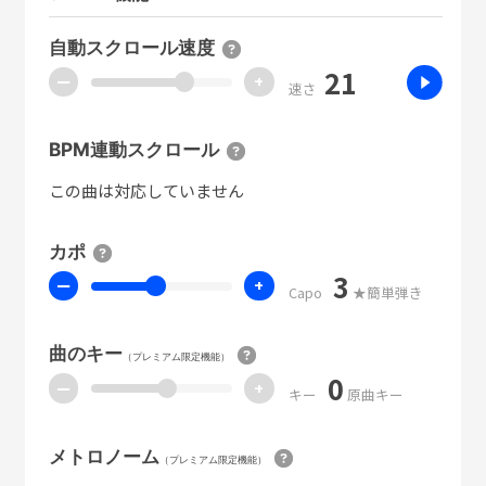
自動スクロール速度
21
ー
+
速さ
BPM連動スクロール
この曲は対応していません
カポ
3
ー
+
Capo
★簡単弾き
曲のキー
（プレミアム限定機能）
0
ー
+
キー
原曲キー
メトロノーム
（プレミアム限定機能）