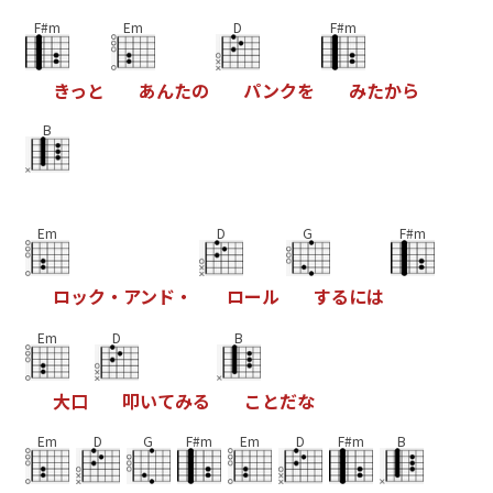
F#m
Em
D
F#m
き
っ
と
あ
ん
た
の
パ
ン
ク
を
み
た
か
ら
B
Em
D
G
F#m
ロ
ッ
ク
・
ア
ン
ド
・
ロ
ー
ル
す
る
に
は
Em
D
B
大
口
叩
い
て
み
る
こ
と
だ
な
Em
D
G
F#m
Em
D
F#m
B