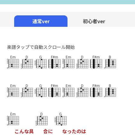
通常ver
初心者ver
楽譜タップで自動スクロール開始
Em
D
G
F#m
Em
D
F#m
B
Em
D
G
F#m
Em
D
F#m
B
Em
D
G
こ
ん
な
具
合
に
な
っ
た
の
は