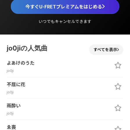
今すぐU-FRETプレミアムをはじめる
いつでもキャンセルできます
jo0jiの人気曲
すべてを表示
よあけのうた
jo0ji
不屈に花
jo0ji
雨酔い
jo0ji
ゑ喪