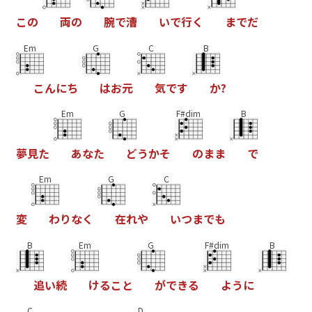
こ
の
両
の
腕
で
漕
い
で
行
く
ま
で
だ
Em
G
C
B
こ
ん
に
ち
は
お
元
気
で
す
か
?
Em
G
F#dim
B
夢
見
た
あ
な
た
ど
う
か
そ
の
ま
ま
で
Em
G
C
変
わ
り
な
く
在
れ
や
い
つ
ま
で
も
B
Em
G
F#dim
B
追
い
続
け
る
こ
と
が
で
き
る
よ
う
に
C
D