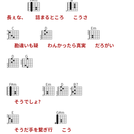
長
ぇ
な
、
詰
ま
る
と
こ
ろ
こ
う
さ
C
D
Em
勘
違
い
も
疑
わ
ん
か
っ
た
ら
真
実
だ
ろ
が
い
D
G
F#m
Em
D
B7
そ
う
で
し
ょ
?
E
G#m
そ
う
だ
手
を
繋
ぎ
行
こ
う