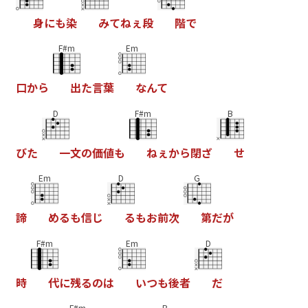
身
に
も
染
み
て
ね
ぇ
段
階
で
F#m
Em
口
か
ら
出
た
言
葉
な
ん
て
D
F#m
B
び
た
一
文
の
価
値
も
ね
ぇ
か
ら
閉
ざ
せ
Em
D
G
諦
め
る
も
信
じ
る
も
お
前
次
第
だ
が
F#m
Em
D
時
代
に
残
る
の
は
い
つ
も
後
者
だ
F#m
B