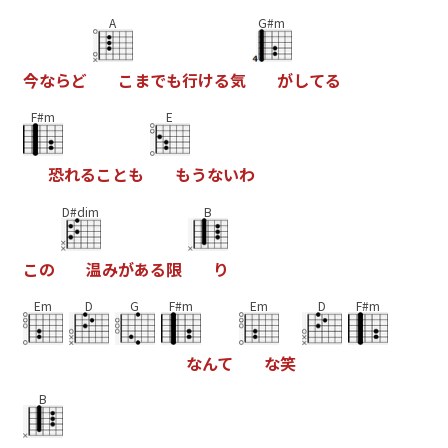
A
G#m
今
な
ら
ど
こ
ま
で
も
行
け
る
気
が
し
て
る
F#m
E
恐
れ
る
こ
と
も
も
う
な
い
わ
D#dim
B
こ
の
温
み
が
あ
る
限
り
Em
D
G
F#m
Em
D
F#m
な
ん
て
な
笑
B