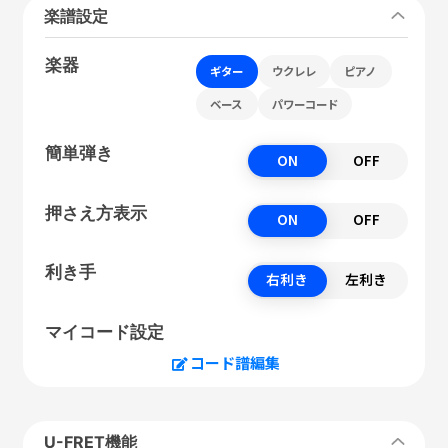
楽譜設定
楽器
ギター
ウクレレ
ピアノ
ベース
パワーコード
簡単弾き
ON
OFF
押さえ方表示
ON
OFF
利き手
右利き
左利き
マイコード設定
コード譜編集
U-FRET機能