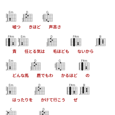
Em
D
G
嘘
つ
き
ほ
ど
声
高
さ
F#m
Em
D
F#m
B
責
任
と
る
気
は
毛
ほ
ど
も
な
い
か
ら
Em
D
G
F#m
ど
ん
な
馬
鹿
で
も
わ
か
る
ほ
ど
の
Em
D
F#m
B
は
っ
た
り
を
か
け
て
行
こ
う
ぜ
C
D