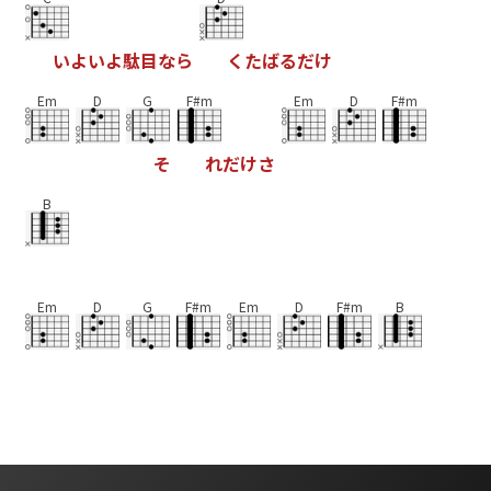
い
よ
い
よ
駄
目
な
ら
く
た
ば
る
だ
け
Em
D
G
F#m
Em
D
F#m
そ
れ
だ
け
さ
B
Em
D
G
F#m
Em
D
F#m
B