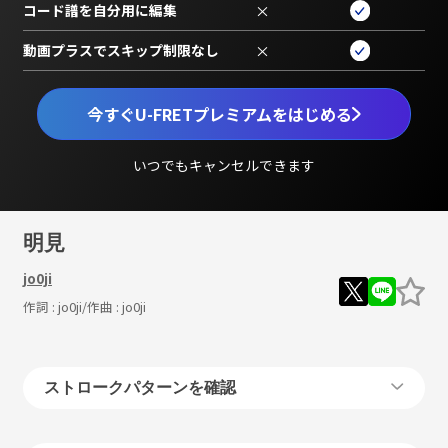
コード譜を自分用に編集
×
動画プラスでスキップ制限なし
×
今すぐU-FRETプレミアムをはじめる
いつでもキャンセルできます
明見
jo0ji
作詞 :
jo0ji
/作曲 :
jo0ji
ストロークパターンを確認