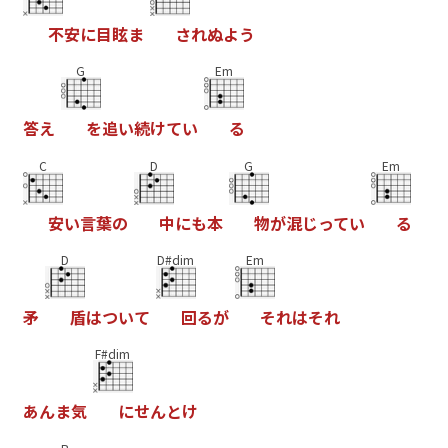
不
安
に
目
眩
ま
さ
れ
ぬ
よ
う
G
Em
答
え
を
追
い
続
け
て
い
る
C
D
G
Em
安
い
言
葉
の
中
に
も
本
物
が
混
じ
っ
て
い
る
D
D#dim
Em
矛
盾
は
つ
い
て
回
る
が
そ
れ
は
そ
れ
F#dim
あ
ん
ま
気
に
せ
ん
と
け