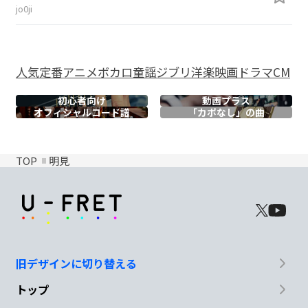
jo0ji
人気
定番
アニメ
ボカロ
童謡
ジブリ
洋楽
映画
ドラマ
CM
初心者向け
動画プラス
オフィシャル
コード譜
「カポなし」の曲
TOP
明見
旧デザインに切り替える
トップ