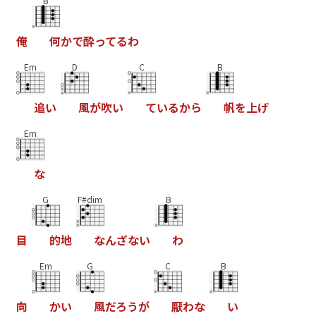
B
俺
何
か
で
酔
っ
て
る
わ
Em
D
C
B
追
い
風
が
吹
い
て
い
る
か
ら
帆
を
上
げ
Em
な
G
F#dim
B
目
的
地
な
ん
ざ
な
い
わ
Em
G
C
B
向
か
い
風
だ
ろ
う
が
厭
わ
な
い