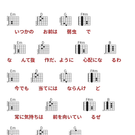
Em
D
G
F#m
い
つ
か
の
お
前
は
弱
虫
で
Em
D
F#m
B
な
ん
て
抜
作
だ
、
よ
う
に
心
配
に
な
る
わ
Em
D
G
F#m
今
で
も
当
て
に
は
な
ら
ん
け
ど
Em
D
F#m
B
常
に
気
持
ち
は
前
を
向
い
て
い
る
ぜ
Em
D
G