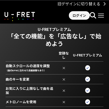
旧デザインに切り替える
ログイン
U-FRETプレミアム
「全ての機能」を
「広告なし」で始
めよう
登録な
U-FRETプレミアム
し
自動スクロールの速度を調整
×
（曲のBPMに合わせた自動調整もあり）
曲のキーを変更
×
お気に入りに上限なしで曲を追
×
加
メトロノームを使用
×