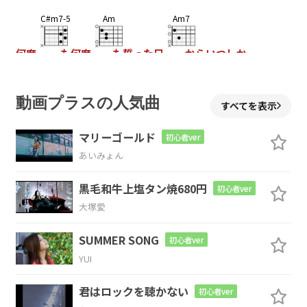
C#m7-5
Am
Am7
何度
も何度
も誓った日
からいつしか
G
Bsus4
B
動画プラスの人気曲
すべてを表示
こんなにも時は流
れ気づけ
ば伸びた
マリーゴールド
初心者ver
Em
あいみょん
背に
黒毛和牛上塩タン焼680円
初心者ver
大塚愛
C#m7-5
C
G
SUMMER SONG
初心者ver
何度
も何度
も呆れるほ
ど
YUI
Am7
D#dim
N.C.
Em
D
君はロックを聴かない
初心者ver