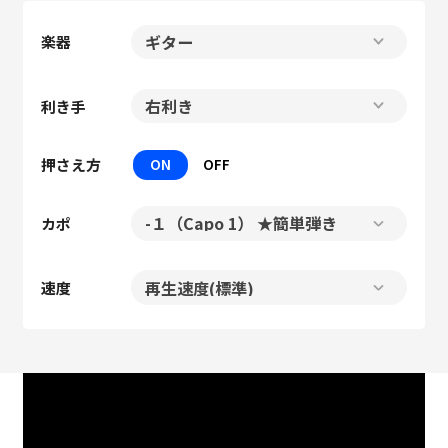
楽器
利き手
押さえ方
ON
OFF
カポ
速度