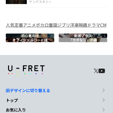
ヤングスキニー
何ひとつ華やかで
ない地味な
ものばか
Em
人気
定番
アニメ
ボカロ
童謡
ジブリ
洋楽
映画
ドラマ
CM
りで
初心者向け
動画プラス
C#m7-5
C
オフィシャル
コード譜
「カポなし」の曲
何度
も何度
も
G
Am7
B
書いては
消しての成
れの果て
に
C
旧デザインに切り替える
言葉で
作る花束を
トップ
お気に入り
D7
Bm7
B
Em