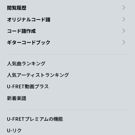
閲覧履歴
便箋に
溢れる
花
園を
オリジナルコード譜
E
Am7
G
コード譜作成
ギターコードブック
とはいえ
小さな花ば
かりだけど
C
D
N.C.
人気曲ランキング
それが私の
心の全て
人気アーティストランキング
U-FRET動画プラス
G
C
B
新着楽譜
あなたの明日が
曇ら
ぬように
Em
C#m7-5
Am7
D
U-FRETプレミアムの機能
U-リク
す
ぐそばで
ずっと
ずっと
祈って