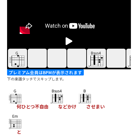
G
Bsus4
B
プレミアム会員はBPMが表示されます
下の楽譜タッチでスキップします。
G
Bsus4
B
何ひとつ不自由
などかけ
させまい
Em
と