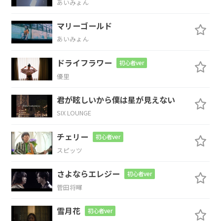
あいみょん
力を
貰っ
て
ばか
りいた
G
Bm
C
マリーゴールド
あいみょん
ドライフラワー
初心者ver
G
Bsus4
B
優里
何かひとつだけでもあ
なたへ手
渡せた
君が眩しいから僕は星が見えない
Em
SIX LOUNGE
らと
チェリー
初心者ver
スピッツ
C#m7-5
Am
Am7
さよならエレジー
初心者ver
心
の奥ま
で隅々
探してみても
菅田将暉
G
Bsus4
B
雪月花
初心者ver