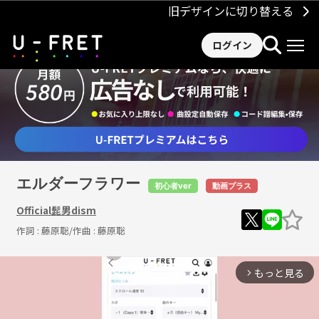
旧デザインに切り替える
ログイン
エルダーフラワー
初心者ver
動画プラス
Official髭男dism
作詞 :
藤原聡
/作曲 :
藤原聡
もっと見る
arrow_forward_ios