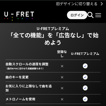
旧デザインに切り替える
ログイン
U-FRETプレミアム
「全ての機能」を
「広告なし」で始
めよう
登録な
U-FRETプレミアム
し
自動スクロールの速度を調整
×
（曲のBPMに合わせた自動調整もあり）
曲のキーを変更
×
お気に入りに上限なしで曲を追
×
加
メトロノームを使用
×