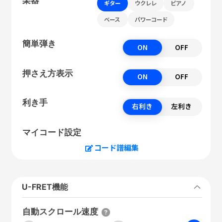
ギター
ウクレレ
ピアノ
ベース
パワーコード
簡単弾き
ON
OFF
押さえ方表示
ON
OFF
利き手
右利き
左利き
マイコード設定
コード譜編集
U-FRET機能
自動スクロール速度