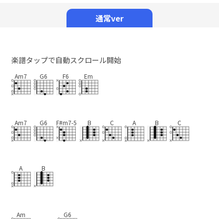
Mute
通常ver
楽譜タップで自動スクロール開始
Am7
G6
F6
Em
Am7
G6
F#m7-5
B
C
A
B
C
A
B
Am
G6