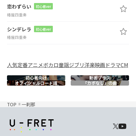
恋わずらい
初心者ver
椿屋四重奏
シンデレラ
初心者ver
椿屋四重奏
人気
定番
アニメ
ボカロ
童謡
ジブリ
洋楽
映画
ドラマ
CM
初心者向け
動画プラス
オフィシャル
コード譜
「カポなし」の曲
TOP
一刹那