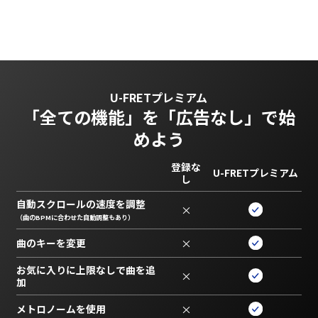
U-FRETプレミアム
「全ての機能」を
「広告なし」で始
めよう
登録な
U-FRETプレミアム
し
自動スクロールの速度を調整
×
（曲のBPMに合わせた自動調整もあり）
曲のキーを変更
×
お気に入りに上限なしで曲を追
×
加
メトロノームを使用
×