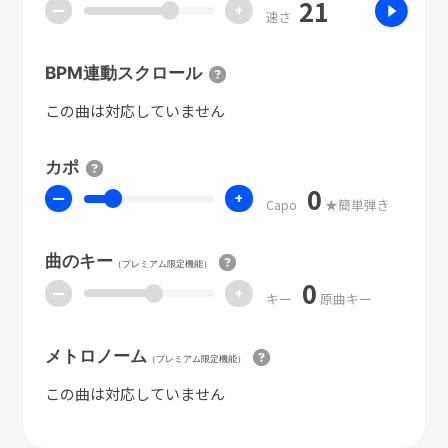
21
ー
+
速さ
BPM連動スクロール
この曲は対応していません
カポ
0
ー
+
Capo
★簡単弾き
曲のキー
（プレミアム限定機能）
0
ー
+
キー
原曲キー
メトロノーム
（プレミアム限定機能）
この曲は対応していません