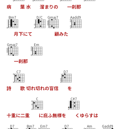
病
葉
水
溜
ま
り
の
一
刹
那
Bm7
D/C
Gmaj7
Aadd9
月
下
に
て
顧
み
た
Gmaj7
Em
一
刹
那
C7
D7
詩
歌
切
れ
切
れ
の
盲
信
を
C
C#7
十
重
に
二
重
に
庇
ふ
無
様
を
く
ゆ
ら
す
は
D7
Bm7
Em7
D7
Am
Gadd9