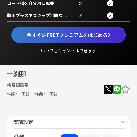
コード譜を自分用に編集
×
動画プラスでスキップ制限なし
×
今すぐU-FRETプレミアムをはじめる
いつでもキャンセルできます
一刹那
椿屋四重奏
作詞 :
中田裕二
/作曲 :
中田裕二
楽譜設定
楽器