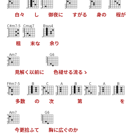
白
々
し
御
夜
に
す
が
る
身
の
程
が
C#m7-5
Cmaj7
Bsus4
粗
末
な
余
り
Am7
G6
見
解
く
以
前
に
色
褪
せ
る
流
る
ゝ
F#m7-5
B
C
A
B
C
A
B
多
数
の
次
第
を
Am7
G6
今
更
拾
ふ
て
胸
に
広
ぐ
の
か