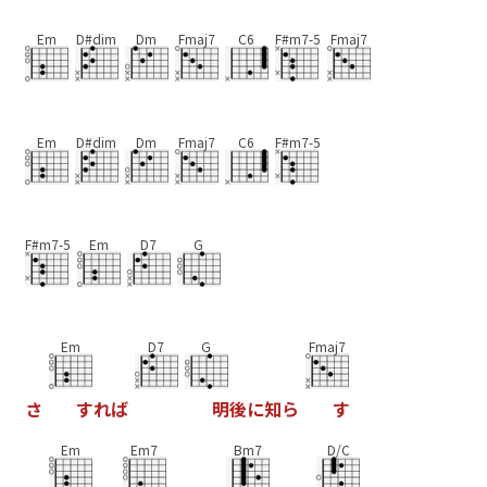
Em
D#dim
Dm
Fmaj7
C6
F#m7-5
Fmaj7
Em
D#dim
Dm
Fmaj7
C6
F#m7-5
F#m7-5
Em
D7
G
Em
D7
G
Fmaj7
さ
す
れ
ば
明
後
に
知
ら
す
Em
Em7
Bm7
D/C