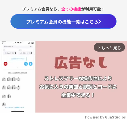
プレミアム会員なら、
全ての機能
が利用可能！
プレミアム会員の機能一覧はこちら
もっと見る
arrow_forward_ios
Powered by 
GliaStudios