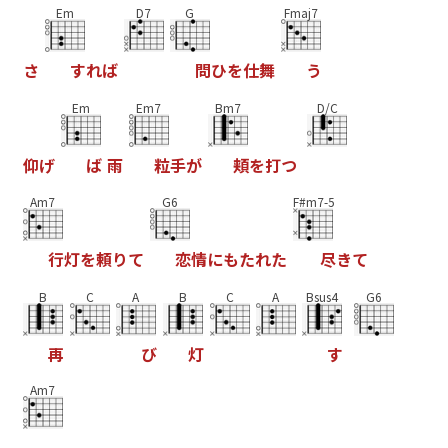
Em
D7
G
Fmaj7
さ
す
れ
ば
問
ひ
を
仕
舞
う
Em
Em7
Bm7
D/C
仰
げ
ば
雨
粒
手
が
頬
を
打
つ
Am7
G6
F#m7-5
行
灯
を
頼
り
て
恋
情
に
も
た
れ
た
尽
き
て
B
C
A
B
C
A
Bsus4
G6
再
び
灯
す
Am7