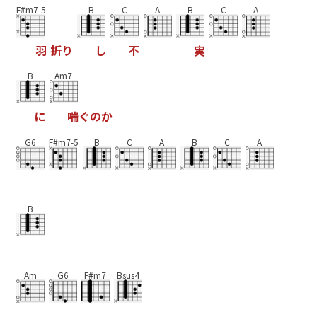
F#m7-5
B
C
A
B
C
A
羽
折
り
し
不
実
B
Am7
に
喘
ぐ
の
か
G6
F#m7-5
B
C
A
B
C
A
B
Am
G6
F#m7
Bsus4