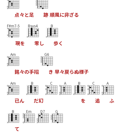
点
々
と
足
跡
順
風
に
非
ざ
る
F#m7-5
Bsus4
B
現
を
零
し
歩
く
Am
G6
銘
々
の
手
招
き
早
々
戻
ら
ぬ
様
子
Am
B
C
A
B
C
A
已
ん
だ
幻
を
追
ふ
B
Em
D7
G
て