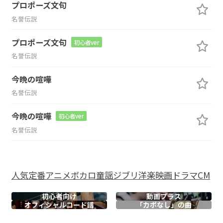
プロポーズ文句
名誉伝説
プロポーズ文句
初心者ver
名誉伝説
今晩の喧嘩
名誉伝説
今晩の喧嘩
初心者ver
名誉伝説
人気
定番
アニメ
ボカロ
童謡
ジブリ
洋楽
映画
ドラマ
CM
初心者向け
動画プラス
オフィシャル
コード譜
「カポなし」の曲