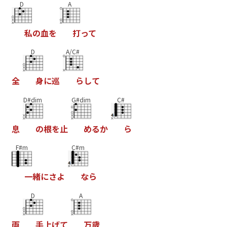
D
A
私
の
血
を
打
っ
て
D
A/C#
全
身
に
巡
ら
し
て
D#dim
G#dim
C#
息
の
根
を
止
め
る
か
ら
F#m
C#m
一
緒
に
さ
よ
な
ら
D
A
両
手
上
げ
て
万
歳