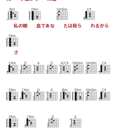
Bm
F#m
G#dim
C#
私
の
輸
血
で
あ
な
た
は
殺
ら
れ
る
か
ら
F#m
さ
C#m
D
A
D
A/C#
D#dim
G#dim
C#
F#m
C#m
D
A
Bm
F#m
G#dim
C#
F#m
C#m
D
A