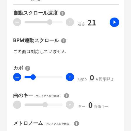
自動スクロール速度
21
ー
+
速さ
BPM連動スクロール
この曲は対応していません
カポ
0
ー
+
Capo
★簡単弾き
曲のキー
（プレミアム限定機能）
0
ー
+
キー
原曲キー
メトロノーム
（プレミアム限定機能）