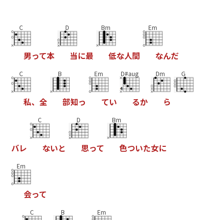
C
D
Bm
Em
男
っ
て
本
当
に
最
低
な
人
間
な
ん
だ
C
B
Em
D#aug
Dm
G
私
、
全
部
知
っ
て
い
る
か
ら
C
D
Bm
バ
レ
な
い
と
思
っ
て
色
つ
い
た
女
に
Em
会
っ
て
C
B
Em