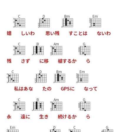
C
D
Bm
Em
嬉
し
い
わ
思
い
残
す
こ
と
は
な
い
わ
C
B
Am
G
残
さ
ず
に
移
植
す
る
か
ら
C
D
Bm
Em
私
は
あ
な
た
の
G
P
S
に
な
っ
て
C
B
Am
G
永
遠
に
生
き
続
け
る
か
ら
Em
D
C
G