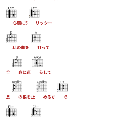
F#m
C#m
心
臓
に
5
リ
ッ
タ
ー
D
A
私
の
血
を
打
っ
て
D
A/C#
全
身
に
巡
ら
し
て
D#dim
G#dim
C#
息
の
根
を
止
め
る
か
ら
F#m
C#m