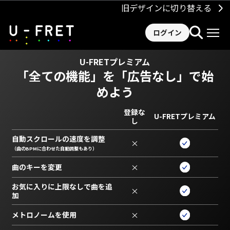
旧デザインに切り替える
ログイン
U-FRETプレミアム
「全ての機能」を
「広告なし」で始
めよう
登録な
U-FRETプレミアム
し
自動スクロールの速度を調整
×
（曲のBPMに合わせた自動調整もあり）
曲のキーを変更
×
お気に入りに上限なしで曲を追
×
加
メトロノームを使用
×