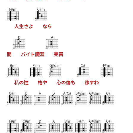
F#m
C#m
人
生
さ
よ
な
ら
D
A
闇
バ
イ
ト
臓
器
売
買
Bm
F#m
G#dim
C#
F#m
私
の
性
格
や
心
の
傷
も
移
す
わ
C#m
D
A
D
A/C#
D#dim
G#dim
C#
F#m
C#m
D
A
Bm
F#m
G#dim
C#