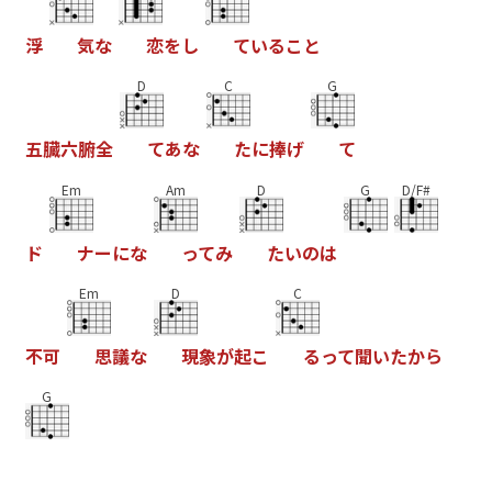
浮
気
な
恋
を
し
て
い
る
こ
と
D
C
G
五
臓
六
腑
全
て
あ
な
た
に
捧
げ
て
Em
Am
D
G
D/F#
ド
ナ
ー
に
な
っ
て
み
た
い
の
は
Em
D
C
不
可
思
議
な
現
象
が
起
こ
る
っ
て
聞
い
た
か
ら
G