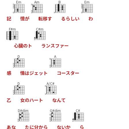
Em
Am
B
Em
記
憶
が
転
移
す
る
ら
し
い
わ
F#m
C#m
心
臓
の
ト
ラ
ン
ス
フ
ァ
ー
D
A
感
情
は
ジ
ェ
ッ
ト
コ
ー
ス
タ
ー
D
A/C#
乙
女
の
ハ
ー
ト
な
ん
て
D#dim
G#dim
C#
あ
な
た
に
分
か
ら
な
い
か
ら