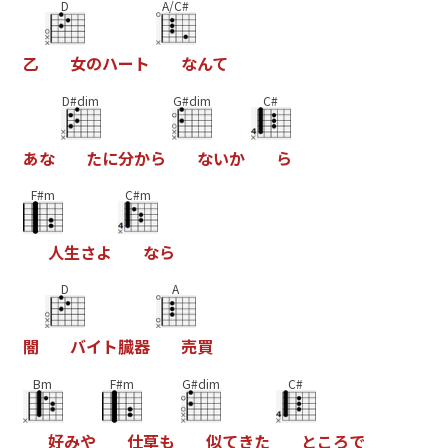
D
A/C#
乙
女
の
ハ
ー
ト
な
ん
て
D#dim
G#dim
C#
あ
な
た
に
分
か
ら
な
い
か
ら
F#m
C#m
人
生
さ
よ
な
ら
D
A
闇
バ
イ
ト
臓
器
売
買
Bm
F#m
G#dim
C#
好
み
や
仕
草
も
似
て
き
た
と
こ
ろ
で