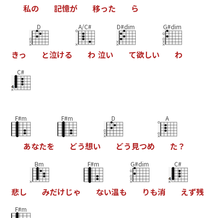
私
の
記
憶
が
移
っ
た
ら
D
A/C#
D#dim
G#dim
き
っ
と
泣
け
る
わ
泣
い
て
欲
し
い
わ
C#
F#m
F#m
D
A
あ
な
た
を
ど
う
想
い
ど
う
見
つ
め
た
？
Bm
F#m
G#dim
C#
悲
し
み
だ
け
じ
ゃ
な
い
温
も
り
も
消
え
ず
残
F#m