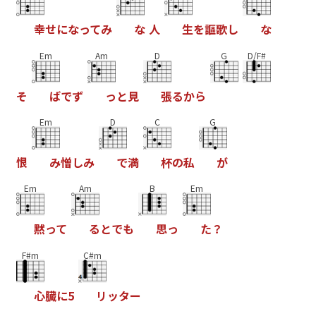
幸
せ
に
な
っ
て
み
な
人
生
を
謳
歌
し
な
Em
Am
D
G
D/F#
そ
ば
で
ず
っ
と
見
張
る
か
ら
Em
D
C
G
恨
み
憎
し
み
で
満
杯
の
私
が
Em
Am
B
Em
黙
っ
て
る
と
で
も
思
っ
た
？
F#m
C#m
心
臓
に
5
リ
ッ
タ
ー