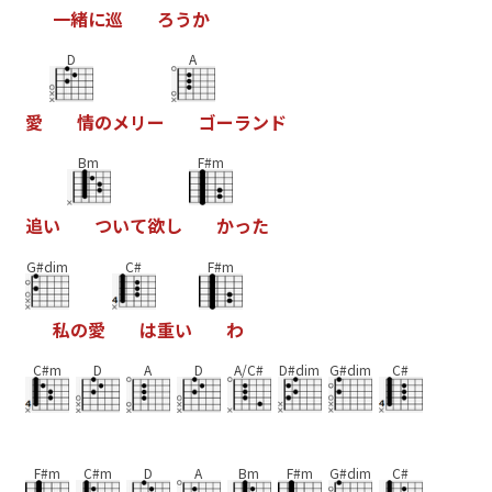
一
緒
に
巡
ろ
う
か
D
A
愛
情
の
メ
リ
ー
ゴ
ー
ラ
ン
ド
Bm
F#m
追
い
つ
い
て
欲
し
か
っ
た
G#dim
C#
F#m
私
の
愛
は
重
い
わ
C#m
D
A
D
A/C#
D#dim
G#dim
C#
F#m
C#m
D
A
Bm
F#m
G#dim
C#