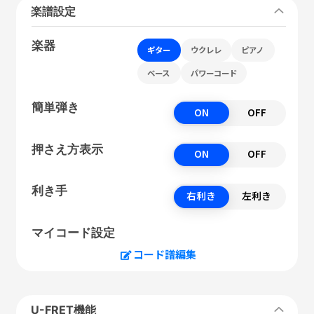
楽譜設定
楽器
ギター
ウクレレ
ピアノ
ベース
パワーコード
簡単弾き
ON
OFF
押さえ方表示
ON
OFF
利き手
右利き
左利き
マイコード設定
コード譜編集
U-FRET機能