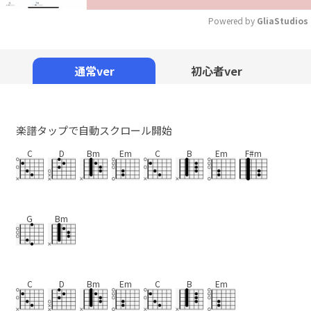
Powered by 
GliaStudios
Mute
通常ver
初心者ver
楽譜タップで自動スクロール開始
C
D
Bm
Em
C
B
Em
F#m
G
Bm
C
D
Bm
Em
C
B
Em