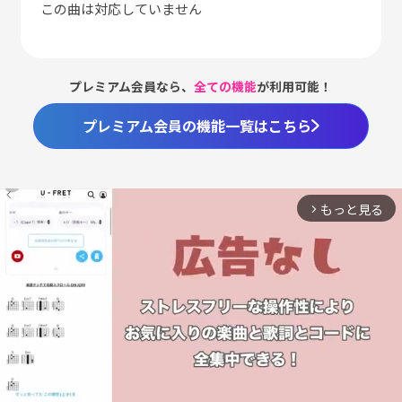
この曲は対応していません
プレミアム会員なら、
全ての機能
が利用可能！
プレミアム会員の機能一覧はこちら
もっと見る
arrow_forward_ios