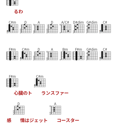
る
わ
C#m
D
A
D
A/C#
D#dim
G#dim
C#
F#m
C#m
D
A
Bm
F#m
G#dim
C#
F#m
C#m
心
臓
の
ト
ラ
ン
ス
フ
ァ
ー
D
A
感
情
は
ジ
ェ
ッ
ト
コ
ー
ス
タ
ー