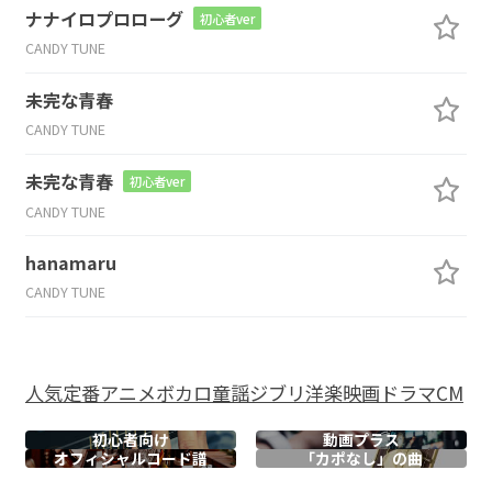
ナナイロプロローグ
初心者ver
CANDY TUNE
未完な青春
CANDY TUNE
未完な青春
初心者ver
CANDY TUNE
hanamaru
CANDY TUNE
人気
定番
アニメ
ボカロ
童謡
ジブリ
洋楽
映画
ドラマ
CM
初心者向け
動画プラス
オフィシャル
コード譜
「カポなし」の曲