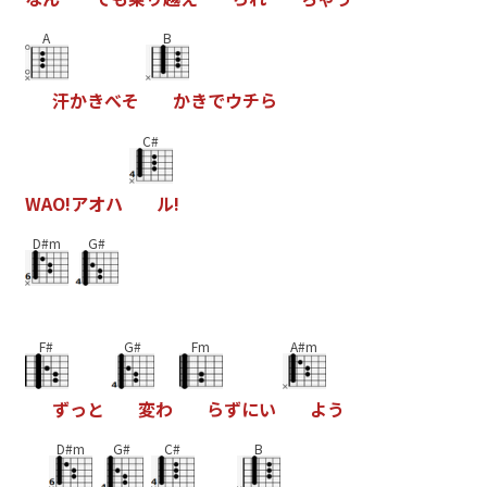
A
B
汗
か
き
へ
そ
か
き
て
ウ
チ
ら
C#
W
A
O
!
ア
オ
ハ
ル
!
D#m
G#
F#
G#
Fm
A#m
す
っ
と
変
わ
ら
す
に
い
よ
う
D#m
G#
C#
B