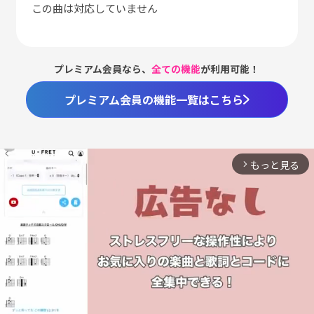
この曲は対応していません
プレミアム会員なら、
全ての機能
が利用可能！
プレミアム会員の機能一覧はこちら
もっと見る
arrow_forward_ios