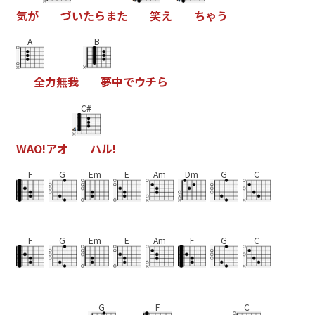
気
か
つ
い
た
ら
ま
た
笑
え
ち
ゃ
う
A
B
全
力
無
我
夢
中
て
ウ
チ
ら
C#
W
A
O
!
ア
オ
ハ
ル
!
F
G
Em
E
Am
Dm
G
C
F
G
Em
E
Am
F
G
C
G
F
C