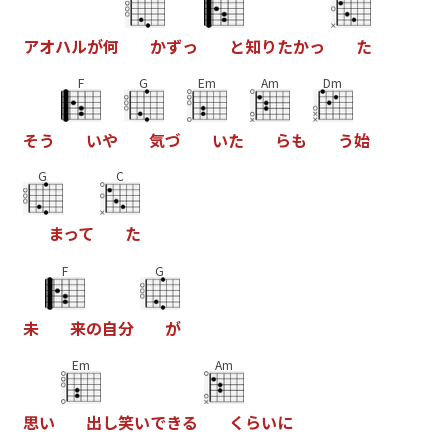
ア
オ
ハ
ル
か
何
か
す
っ
と
知
り
た
か
っ
た
F
G
Em
Am
Dm
そ
う
い
や
気
つ
い
た
ら
も
う
始
G
C
ま
っ
て
た
F
G
未
来
の
自
分
か
Em
Am
思
い
出
し
笑
い
て
き
る
く
ら
い
に