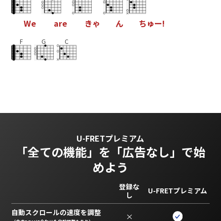
W
e
a
r
e
き
ゃ
ん
ち
ゅ
ー
!
F
G
C
U-FRETプレミアム
「全ての機能」を
「広告なし」で始
めよう
登録な
U-FRETプレミアム
し
自動スクロールの速度を調整
×