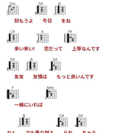
Dm
D#
B
刻
も
う
よ
今
日
を
ね
C#
A
F#
来
い
来
い
!
恋
た
っ
て
上
等
な
ん
て
す
D#
B
G#
友
友
友
情
は
も
っ
と
良
い
ん
て
す
F
A#m
一
緒
に
い
れ
は
B
G#
G#
な
ん
て
も
乗
り
越
え
ら
れ
ち
ゃ
う