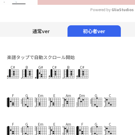
Powered by 
GliaStudios
Mute
通常ver
初心者ver
楽譜タップで自動スクロール開始
C#
B
G#
C#
B
C#
F
G
Em
E
Am
Dm
G
C
F
G
Em
E
Am
F
G
C