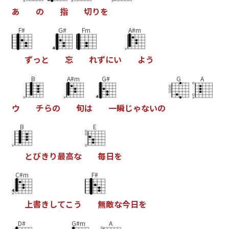
あ
の
指
切
り
を
F#
G#
Fm
A#m
す
っ
と
忘
れ
す
に
い
よ
う
B
A#m
G#
G
A
ウ
チ
ら
の
旬
は
一
瞬
し
ゃ
な
い
の
B
E
と
ひ
き
り
最
高
な
毎
日
を
C#m
F#
上
書
き
し
て
こ
う
無
敵
な
今
日
を
D#
G#m
A