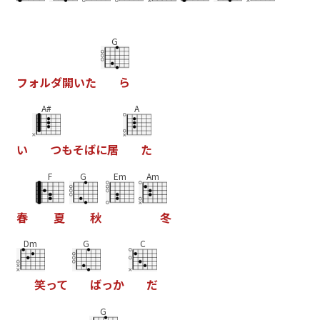
G
フ
ォ
ル
タ
開
い
た
ら
A#
A
い
つ
も
そ
は
に
居
た
F
G
Em
Am
春
夏
秋
冬
Dm
G
C
笑
っ
て
は
っ
か
た
G