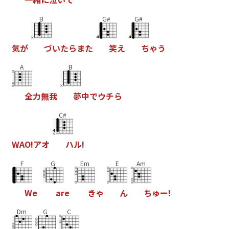
B
G#
G#
気
か
つ
い
た
ら
ま
た
笑
え
ち
ゃ
う
A
B
全
力
無
我
夢
中
て
ウ
チ
ら
C#
W
A
O
!
ア
オ
ハ
ル
!
F
G
Em
E
Am
W
e
a
r
e
き
ゃ
ん
ち
ゅ
ー
!
Dm
G
C