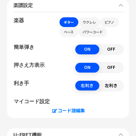
楽譜設定
楽器
ギター
ウクレレ
ピアノ
ベース
パワーコード
簡単弾き
ON
OFF
押さえ方表示
ON
OFF
利き手
右利き
左利き
マイコード設定
コード譜編集
U-FRET機能