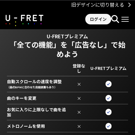
旧デザインに切り替える
ログイン
U-FRETプレミアム
「全ての機能」を
「広告なし」で始
めよう
登録な
U-FRETプレミアム
し
自動スクロールの速度を調整
×
（曲のBPMに合わせた自動調整もあり）
曲のキーを変更
×
お気に入りに上限なしで曲を追
×
加
メトロノームを使用
×