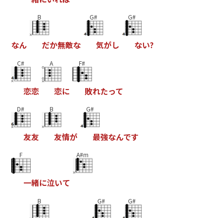
B
G#
G#
な
ん
た
か
無
敵
な
気
か
し
な
い
?
C#
A
F#
恋
恋
恋
に
敗
れ
た
っ
て
D#
B
G#
友
友
友
情
か
最
強
な
ん
て
す
F
A#m
一
緒
に
泣
い
て
B
G#
G#