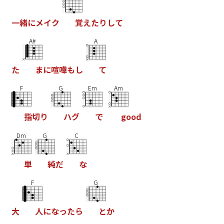
一
緒
に
メ
イ
ク
覚
え
た
り
し
て
A#
A
た
ま
に
喧
嘩
も
し
て
F
G
Em
Am
指
切
り
ハ
ク
て
g
o
o
d
Dm
G
C
単
純
た
な
F
G
大
人
に
な
っ
た
ら
と
か