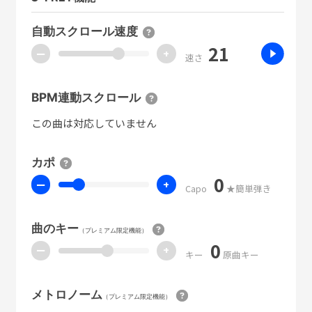
自動スクロール速度
21
ー
+
速さ
BPM連動スクロール
この曲は対応していません
カポ
0
ー
+
Capo
★簡単弾き
曲のキー
（プレミアム限定機能）
0
ー
+
キー
原曲キー
メトロノーム
（プレミアム限定機能）