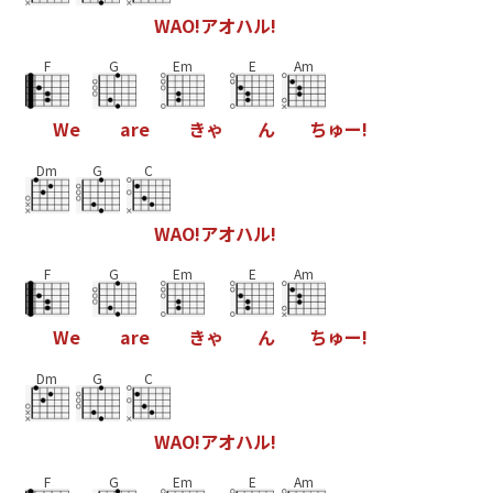
W
A
O
!
ア
オ
ハ
ル
!
F
G
Em
E
Am
W
e
a
r
e
き
ゃ
ん
ち
ゅ
ー
!
Dm
G
C
W
A
O
!
ア
オ
ハ
ル
!
F
G
Em
E
Am
W
e
a
r
e
き
ゃ
ん
ち
ゅ
ー
!
Dm
G
C
W
A
O
!
ア
オ
ハ
ル
!
F
G
Em
E
Am