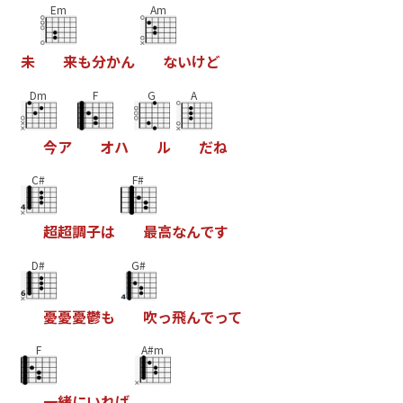
Em
Am
未
来
も
分
か
ん
な
い
け
と
Dm
F
G
A
今
ア
オ
ハ
ル
た
ね
C#
F#
超
超
調
子
は
最
高
な
ん
て
す
D#
G#
憂
憂
憂
鬱
も
吹
っ
飛
ん
て
っ
て
F
A#m
一
緒
に
い
れ
は