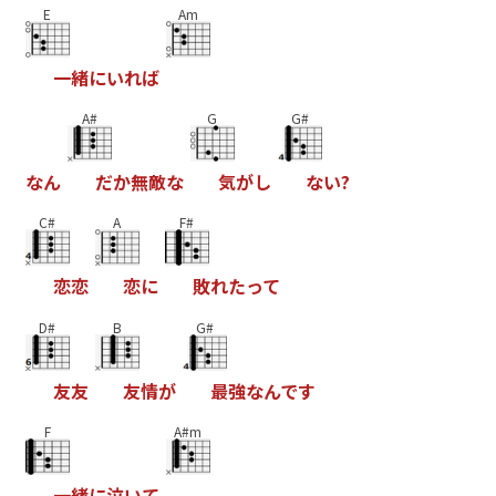
E
Am
一
緒
に
い
れ
は
A#
G
G#
な
ん
た
か
無
敵
な
気
か
し
な
い
?
C#
A
F#
恋
恋
恋
に
敗
れ
た
っ
て
D#
B
G#
友
友
友
情
か
最
強
な
ん
て
す
F
A#m
一
緒
に
泣
い
て