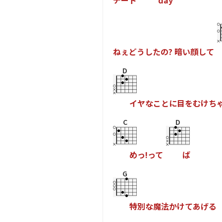
チ
ー
ト
d
a
y
ね
ぇ
と
う
し
た
の
?
暗
い
顔
し
て
D
イ
ヤ
な
こ
と
に
目
を
む
け
ち
C
D
め
っ
!
っ
て
は
G
特
別
な
魔
法
か
け
て
あ
け
る