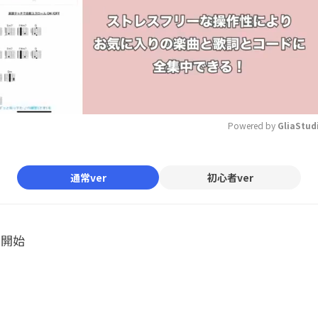
Powered by 
GliaStud
Mute
通常ver
初心者ver
ル開始