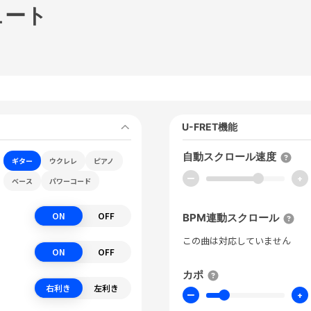
ュート
U-FRET機能
自動スクロール速度
ギター
ウクレレ
ピアノ
ー
+
ベース
パワーコード
ON
OFF
BPM連動スクロール
この曲は対応していません
ON
OFF
カポ
右利き
左利き
ー
+