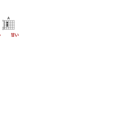
A
い
甘
い