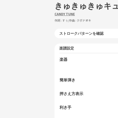
きゅきゅきゅキ
CANDY TUNE
作詞 :
すぅ
/作曲 :
クボナオキ
ストロークパターンを確認
楽譜設定
楽器
簡単弾き
押さえ方表示
利き手