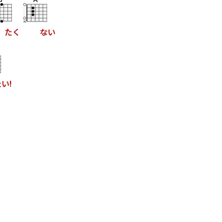
た
く
な
い
た
い
!