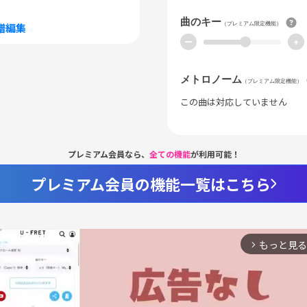
曲のキー
（プレミアム限定機能）
譜編集
ー
+
メトロノーム
（プレミアム限定機能）
この曲は対応していません
プレミアム会員なら、
全ての機能
が利用可能！
プレミアム会員の機能一覧はこちら
もっと見る
arrow_forward_ios