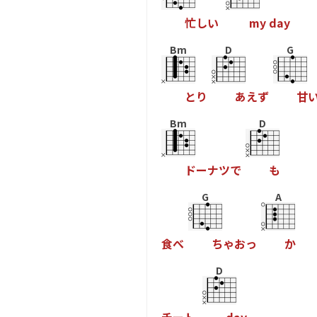
忙
し
い
m
y
d
a
y
Bm
D
G
と
り
あ
え
す
甘
Bm
D
ト
ー
ナ
ツ
て
も
G
A
食
へ
ち
ゃ
お
っ
か
D