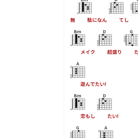
無
駄
に
な
ん
て
し
Bm
D
G
メ
イ
ク
超
盛
り
A
遊
ん
て
た
い
!
Bm
D
恋
も
し
た
い
!
G
A