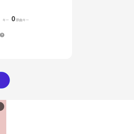
0
キー
原曲キー