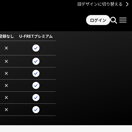
旧デザインに切り替える
ログイン
登録なし
U-FRETプレミアム
×
×
×
×
×
×