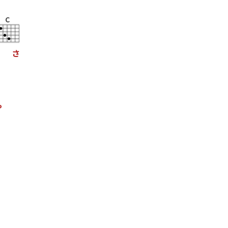
C
さ
ゃ