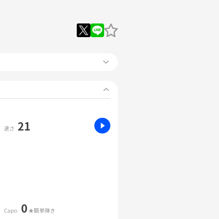
21
速さ
0
Capo
★簡単弾き