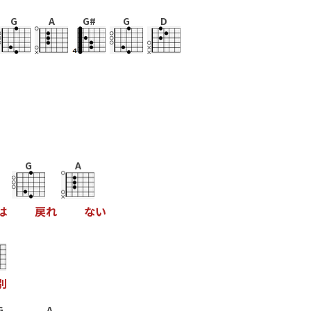
G
A
G#
G
D
G
A
は
戻
れ
な
い
別
G
A