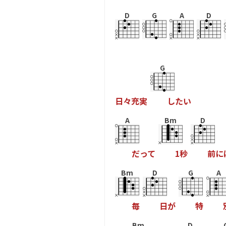
D
G
A
D
G
日
々
充
実
し
た
い
A
Bm
D
た
っ
て
1
秒
前
に
Bm
D
G
A
毎
日
か
特
Bm
D