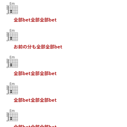
Em
全
部
b
e
t
全
部
全
部
b
e
t
Em
お
前
の
分
も
全
部
全
部
b
e
t
Em
全
部
b
e
t
全
部
全
部
b
e
t
Em
全
部
b
e
t
全
部
全
部
b
e
t
Em
全
部
b
e
t
全
部
全
部
b
e
t