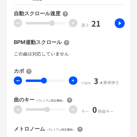
自動スクロール速度
21
ー
+
速さ
BPM連動スクロール
この曲は対応していません
カポ
3
ー
+
Capo
★簡単弾き
曲のキー
（プレミアム限定機能）
0
ー
+
キー
原曲キー
メトロノーム
（プレミアム限定機能）