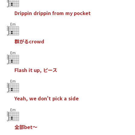
D
r
i
p
p
i
n
d
r
i
p
p
i
n
f
r
o
m
m
y
p
o
c
k
e
t
Em
群
が
る
c
r
o
w
d
Em
F
l
a
s
h
i
t
u
p
,
ピ
ー
ス
Em
Y
e
a
h
,
w
e
d
o
n
'
t
p
i
c
k
a
s
i
d
e
Em
全
部
b
e
t
～