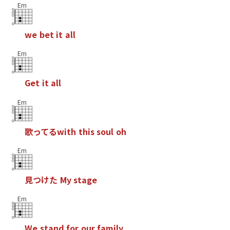
Em
w
e
b
e
t
i
t
a
l
l
Em
G
e
t
i
t
a
l
l
Em
歌
っ
て
る
w
i
t
h
t
h
i
s
s
o
u
l
o
h
Em
見
つ
け
た
M
y
s
t
a
g
e
Em
W
e
s
t
a
n
d
f
o
r
o
u
r
f
a
m
i
l
y