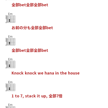
全
部
b
e
t
全
部
全
部
b
e
t
Em
お
前
の
分
も
全
部
全
部
b
e
t
Em
全
部
b
e
t
全
部
全
部
b
e
t
Em
K
n
o
c
k
k
n
o
c
k
w
e
h
a
n
a
i
n
t
h
e
h
o
u
s
e
Em
1
t
o
7
,
s
t
a
c
k
i
t
u
p
,
全
部
7
倍
Em