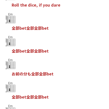
R
o
l
l
t
h
e
d
i
c
e
,
i
f
y
o
u
d
a
r
e
Em
全
部
b
e
t
全
部
全
部
b
e
t
Em
全
部
b
e
t
全
部
全
部
b
e
t
Em
お
前
の
分
も
全
部
全
部
b
e
t
Em
全
部
b
e
t
全
部
全
部
b
e
t
Em