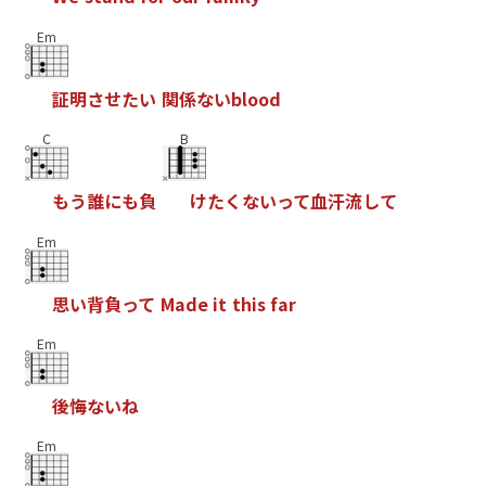
Em
証
明
さ
せ
た
い
関
係
な
い
b
l
o
o
d
C
B
も
う
誰
に
も
負
け
た
く
な
い
っ
て
血
汗
流
し
て
Em
思
い
背
負
っ
て
M
a
d
e
i
t
t
h
i
s
f
a
r
Em
後
悔
な
い
ね
Em