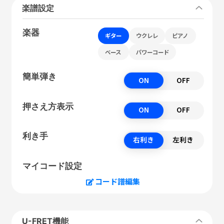
楽譜設定
楽器
ギター
ウクレレ
ピアノ
ベース
パワーコード
簡単弾き
ON
OFF
押さえ方表示
ON
OFF
利き手
右利き
左利き
マイコード設定
コード譜編集
U-FRET機能