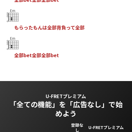
Em
も
ら
っ
た
も
ん
は
全
部
背
負
っ
て
全
部
Em
全
部
b
e
t
全
部
全
部
b
e
t
U-FRETプレミアム
「全ての機能」を
「広告なし」で始
めよう
登録な
U-FRETプレミアム
し