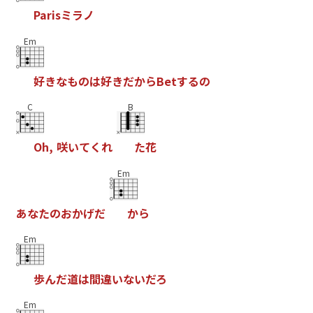
P
a
r
i
s
ミ
ラ
ノ
Em
好
き
な
も
の
は
好
き
だ
か
ら
B
e
t
す
る
の
C
B
O
h
,
咲
い
て
く
れ
た
花
Em
あ
な
た
の
お
か
げ
だ
か
ら
Em
歩
ん
だ
道
は
間
違
い
な
い
だ
ろ
Em