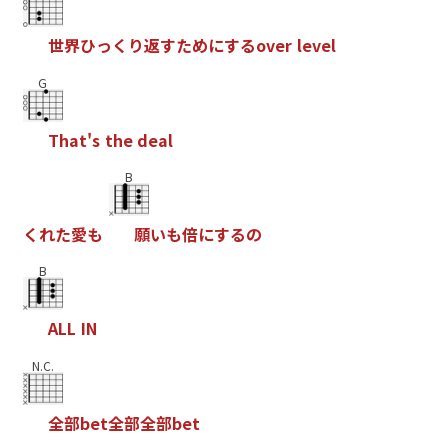
世
界
ひ
っ
く
り
返
す
た
め
に
す
る
o
v
e
r
l
e
v
e
l
G
T
h
a
t
'
s
t
h
e
d
e
a
l
B
く
れ
た
愛
も
願
い
も
倍
に
す
る
の
B
A
L
L
I
N
N.C.
全
部
b
e
t
全
部
全
部
b
e
t