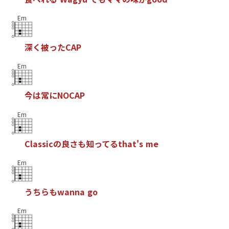
Em
深
く
被
っ
た
C
A
P
Em
今
は
常
に
N
O
C
A
P
Em
C
l
a
s
s
i
c
の
良
さ
も
知
っ
て
る
t
h
a
t
'
s
m
e
Em
う
ち
ら
も
w
a
n
n
a
g
o
Em