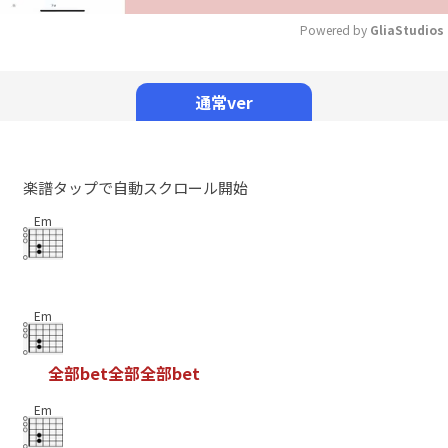
Powered by 
GliaStudios
Mute
通常ver
楽譜タップで自動スクロール開始
Em
Em
全
部
b
e
t
全
部
全
部
b
e
t
Em