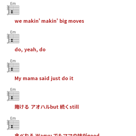
Em
w
e
m
a
k
i
n
'
m
a
k
i
n
'
b
i
g
m
o
v
e
s
Em
d
o
,
y
e
a
h
,
d
o
Em
M
y
m
a
m
a
s
a
i
d
j
u
s
t
d
o
i
t
Em
賭
け
る
ア
オ
ハ
ル
b
u
t
続
く
s
t
i
l
l
Em
食
べ
れ
る
W
a
g
y
u
で
も
マ
マ
の
味
が
g
o
o
d