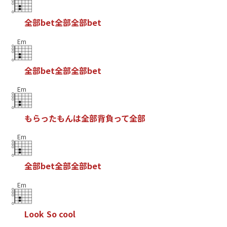
全
部
b
e
t
全
部
全
部
b
e
t
Em
全
部
b
e
t
全
部
全
部
b
e
t
Em
も
ら
っ
た
も
ん
は
全
部
背
負
っ
て
全
部
Em
全
部
b
e
t
全
部
全
部
b
e
t
Em
L
o
o
k
S
o
c
o
o
l