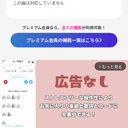
この曲は対応していません
プレミアム会員なら、
全ての機能
が利用可能！
プレミアム会員の機能一覧はこちら
もっと見る
arrow_forward_ios