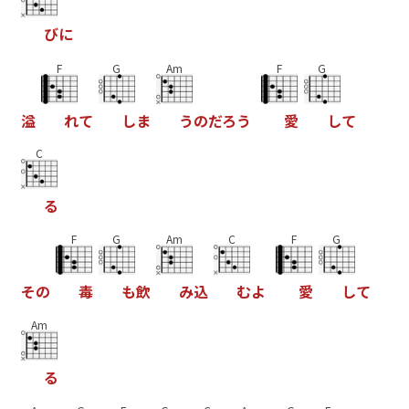
び
に
F
G
Am
F
G
溢
れ
て
し
ま
う
の
だ
ろ
う
愛
し
て
C
る
F
G
Am
C
F
G
そ
の
毒
も
飲
み
込
む
よ
愛
し
て
Am
る