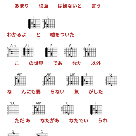
あ
ま
り
映
画
は
観
な
い
と
言
う
F
E
わ
か
る
よ
と
嘘
を
つ
い
た
Am
A#
F
G
E
こ
の
世
界
で
あ
な
た
以
外
Am
Dm
Em
F
G
な
ん
に
も
要
ら
な
い
気
が
し
た
N.C.
Am
G
F
た
だ
あ
な
た
が
あ
な
た
で
い
ら
れ
G
C