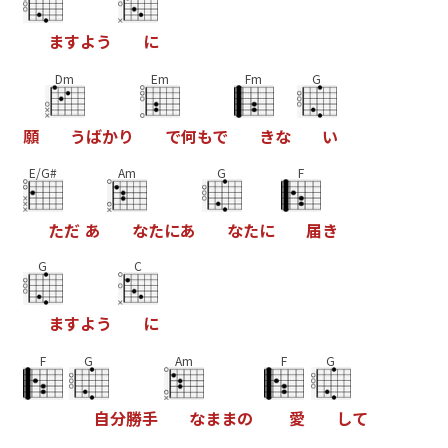
ま
す
よ
う
に
Dm
Em
Fm
G
願
う
ば
か
り
で
何
も
で
き
な
い
E/G#
Am
G
F
た
だ
あ
な
た
に
あ
な
た
に
届
き
G
C
ま
す
よ
う
に
F
G
Am
F
G
自
分
勝
手
な
ま
ま
の
愛
し
て