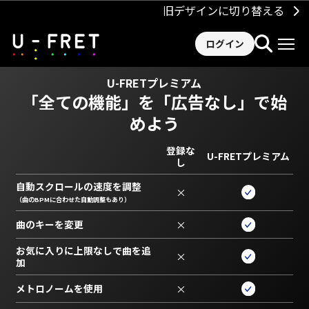
旧デザインに切り替える
ログイン
U-FRETプレミアム
「全ての機能」を
「広告なし」で始
めよう
登録な
U-FRETプレミアム
し
自動スクロールの速度を調整
×
（曲のBPMに合わせた自動調整もあり）
曲のキーを変更
×
お気に入りに上限なしで曲を追
×
加
メトロノームを使用
×