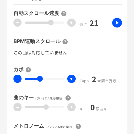
自動スクロール速度
21
ー
+
速さ
BPM連動スクロール
この曲は対応していません
カポ
2
ー
+
Capo
★簡単弾き
曲のキー
（プレミアム限定機能）
0
ー
+
キー
原曲キー
メトロノーム
（プレミアム限定機能）