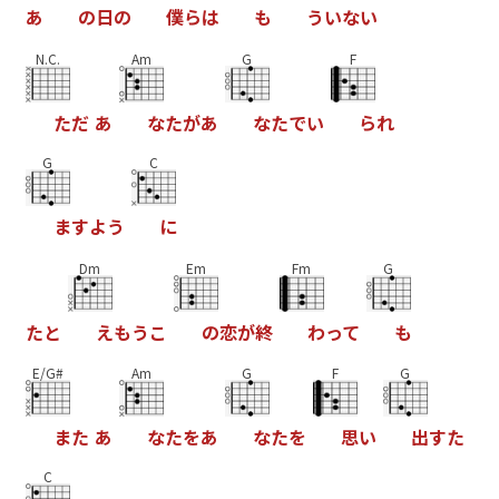
あ
の
日
の
僕
ら
は
も
う
い
な
い
N.C.
Am
G
F
た
だ
あ
な
た
が
あ
な
た
で
い
ら
れ
G
C
ま
す
よ
う
に
Dm
Em
Fm
G
た
と
え
も
う
こ
の
恋
が
終
わ
っ
て
も
E/G#
Am
G
F
G
ま
た
あ
な
た
を
あ
な
た
を
思
い
出
す
た
C