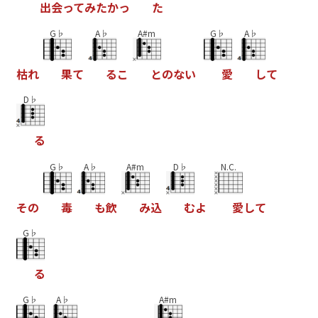
出
会
っ
て
み
た
か
っ
た
G♭
A♭
A#m
G♭
A♭
枯
れ
果
て
る
こ
と
の
な
い
愛
し
て
D♭
る
G♭
A♭
A#m
D♭
N.C.
そ
の
毒
も
飲
み
込
む
よ
愛
し
て
G♭
る
G♭
A♭
A#m