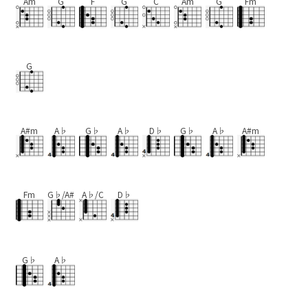
Am
G
F
G
C
Am
G
Fm
G
A#m
A♭
G♭
A♭
D♭
G♭
A♭
A#m
Fm
G♭/A#
A♭/C
D♭
G♭
A♭