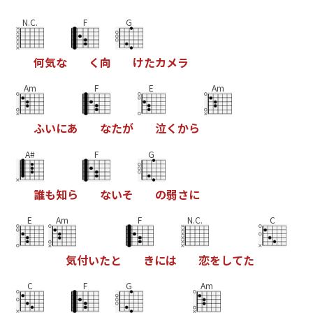
N.C.
F
G
何
気
な
く
向
け
た
カ
メ
ラ
Am
F
E
Am
ふ
い
に
あ
な
た
が
泣
く
か
ら
A#
F
G
誰
も
知
ら
な
い
そ
の
弱
さ
に
E
Am
F
N.C.
C
気
付
い
た
と
き
に
は
恋
を
し
て
た
C
F
G
Am