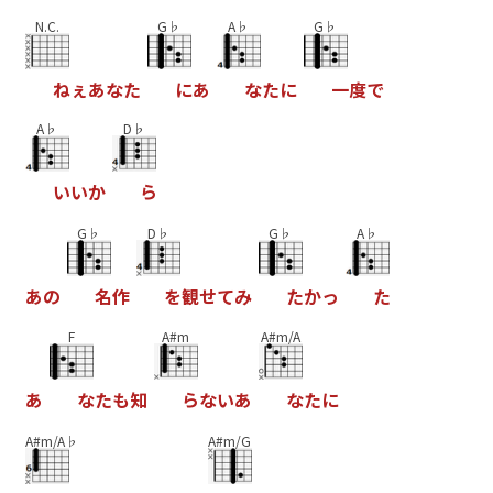
N.C.
G♭
A♭
G♭
ね
ぇ
あ
な
た
に
あ
な
た
に
一
度
で
A♭
D♭
い
い
か
ら
G♭
D♭
G♭
A♭
あ
の
名
作
を
観
せ
て
み
た
か
っ
た
F
A#m
A#m/A
あ
な
た
も
知
ら
な
い
あ
な
た
に
A#m/A♭
A#m/G