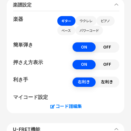
楽譜設定
楽器
ギター
ウクレレ
ピアノ
ベース
パワーコード
簡単弾き
ON
OFF
押さえ方表示
ON
OFF
利き手
右利き
左利き
マイコード設定
コード譜編集
U-FRET機能