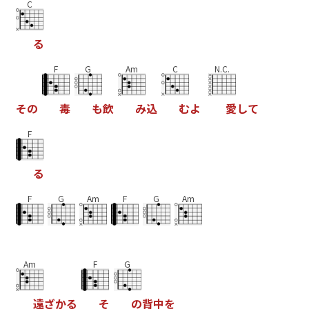
C
る
F
G
Am
C
N.C.
そ
の
毒
も
飲
み
込
む
よ
愛
し
て
F
る
F
G
Am
F
G
Am
Am
F
G
遠
ざ
か
る
そ
の
背
中
を