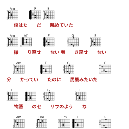
Am
F
E
僕
は
た
だ
眺
め
て
い
た
Am
A#
F
G
E
撮
り
直
せ
な
い
巻
き
戻
せ
な
い
Am
F
G
C
分
か
っ
て
い
た
の
に
馬
鹿
み
た
い
だ
E
F
G
E
物
語
の
セ
リ
フ
の
よ
う
な
Am
Dm
Em
F
G