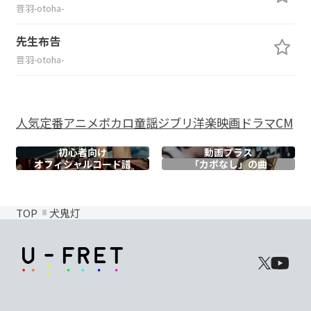
音羽-otoha-
先生布告
音羽-otoha-
人気
定番
アニメ
ボカロ
童謡
ジブリ
洋楽
映画
ドラマ
CM
初心者向け
動画プラス
オフィシャル
コード譜
「カポなし」の曲
TOP
犬鬼灯