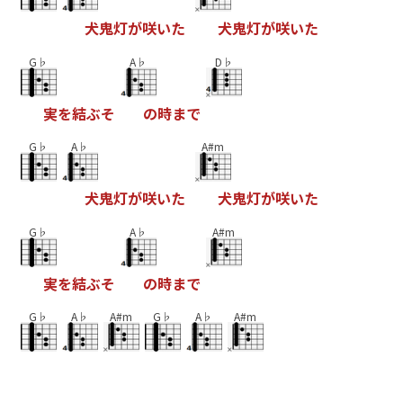
犬
鬼
灯
が
咲
い
た
犬
鬼
灯
が
咲
い
た
G♭
A♭
D♭
実
を
結
ぶ
そ
の
時
ま
で
G♭
A♭
A#m
犬
鬼
灯
が
咲
い
た
犬
鬼
灯
が
咲
い
た
G♭
A♭
A#m
実
を
結
ぶ
そ
の
時
ま
で
G♭
A♭
A#m
G♭
A♭
A#m