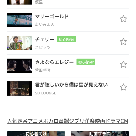
優里
Cmaj7
D
G
マリーゴールド
あいみょん
Cmaj7
D
Bm
チェリー
初心者ver
スピッツ
前
髪ちょっ
ぴり切ったよね
さよならエレジー
初心者ver
Cmaj7
D
Bm
菅田将暉
気づい
てる だ
けどノーリアクショ
君が眩しいから僕は星が見えない
SIX LOUNGE
ン
Cmaj7
D
B/D#
Em
人気
定番
アニメ
ボカロ
童謡
ジブリ
洋楽
映画
ドラマ
CM
同じ
授業とって
るってこと
がボク
初心者向け
動画プラス