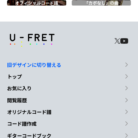
オフィシャル
コード譜
「カポなし」の曲
Am
ラ
の
D
N.C
唯一の
共通項
旧デザインに切り替える
Cmaj7
D
Bm
トップ
スライ
ド真
剣に見つめて
お気に入り
Cmaj7
D
Bm
閲覧履歴
オリジナルコード譜
シャーペ
ン トン
トンする癖
コード譜作成
Cmaj7
D
B/D#
ギターコードブック