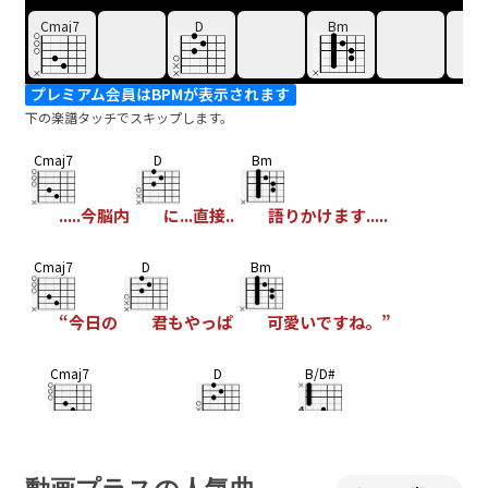
Cmaj7
D
Bm
プレミアム会員はBPMが表示されます
下の楽譜タッチでスキップします。
Cmaj7
D
Bm
.....今脳内
に...直接..
語りかけます.....
Cmaj7
D
Bm
“今日の
君もやっぱ
可愛いですね。”
Cmaj7
D
B/D#
も
しも目と目があ
ったら と
ても言えや
Em