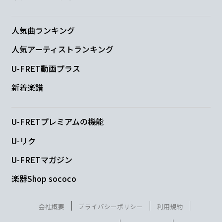
情報過多 head
行動
パターン and 趣
Em
Am
人気曲ランキング
味嗜好
も
人気アーティストランキング
U-FRET動画プラス
D
G
新着楽譜
覚えちゃう
な
C
U-FRETプレミアムの機能
U-リク
僕から見た君カラフルでも
U-FRETマガジン
Bm
A#maj7
楽器Shop sococo
君が見る
僕透明でしょ
会社概要
プライバシーポリシー
利用規約
Am
G