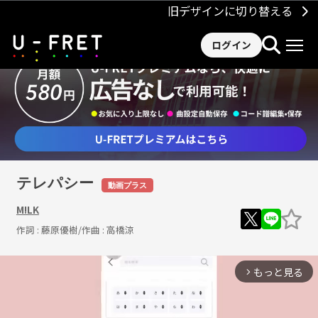
旧デザインに切り替える
ログイン
テレパシー
動画プラス
M!LK
作詞 :
藤原優樹
/作曲 :
高橋涼
もっと見る
arrow_forward_ios