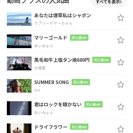
動画プラスの人気曲
すべてを表示
し
ないから
あなたは煙草私はシャボン
Cmaj7
D
G
ラブリーサマーちゃん
マリーゴールド
テレテ
レパ
シー
初心者ver
あいみょん
Cmaj7
D
Bm
Em
黒毛和牛上塩タン焼680円
初心者ver
大塚愛
Cmaj7
D
Bm
Em
SUMMER SONG
初心者ver
YUI
君はロックを聴かない
初心者ver
Cmaj7
D
Bm
Em
あいみょん
ドライフラワー
初心者ver