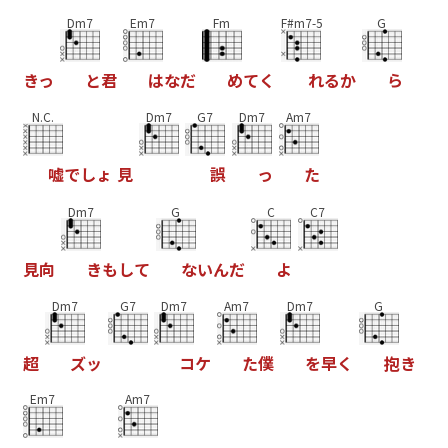
Dm7
Em7
Fm
F#m7-5
G
き
っ
と
君
は
な
だ
め
て
く
れ
る
か
ら
N.C.
Dm7
G7
Dm7
Am7
嘘
で
し
ょ
見
誤
っ
た
Dm7
G
C
C7
見
向
き
も
し
て
な
い
ん
だ
よ
Dm7
G7
Dm7
Am7
Dm7
G
超
ズ
ッ
コ
ケ
た
僕
を
早
く
抱
き
Em7
Am7