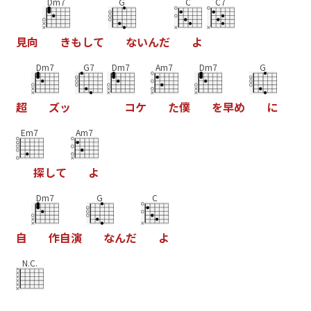
Dm7
G
C
C7
見
向
き
も
し
て
な
い
ん
だ
よ
Dm7
G7
Dm7
Am7
Dm7
G
超
ズ
ッ
コ
ケ
た
僕
を
早
め
に
Em7
Am7
探
し
て
よ
Dm7
G
C
自
作
自
演
な
ん
だ
よ
N.C.