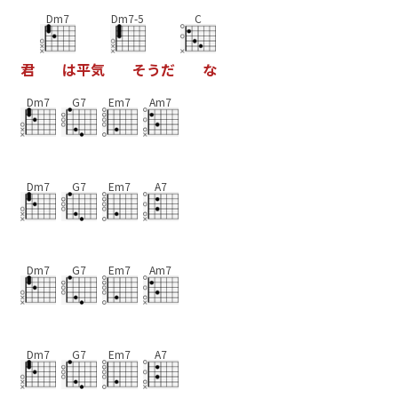
Dm7
Dm7-5
C
君
は
平
気
そ
う
だ
な
Dm7
G7
Em7
Am7
Dm7
G7
Em7
A7
Dm7
G7
Em7
Am7
Dm7
G7
Em7
A7