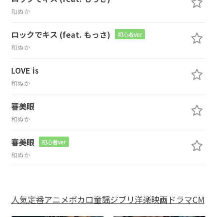
和ぬか
ロックでキス (feat. もっさ)
初心者ver
和ぬか
LOVE is
和ぬか
審美眼
和ぬか
審美眼
初心者ver
和ぬか
人気
定番
アニメ
ボカロ
童謡
ジブリ
洋楽
映画
ドラマ
CM