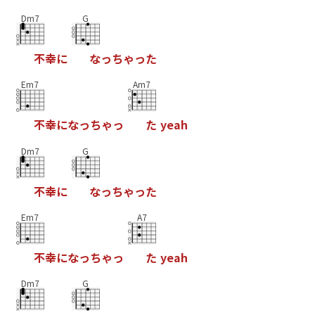
Dm7
G
不
幸
に
な
っ
ち
ゃ
っ
た
Em7
Am7
不
幸
に
な
っ
ち
ゃ
っ
た
y
e
a
h
Dm7
G
不
幸
に
な
っ
ち
ゃ
っ
た
Em7
A7
不
幸
に
な
っ
ち
ゃ
っ
た
y
e
a
h
Dm7
G