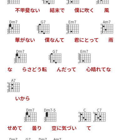
不
甲
斐
な
い
結
末
で
僕
に
吹
く
風
Dm7
G7
Em7
Am7
華
が
な
い
僕
な
ん
て
君
に
と
っ
て
雨
Dm7
G7
Em7
な
ら
さ
ど
う
転
ん
だ
っ
て
心
晴
れ
て
な
A7
い
か
ら
Dm7
Dm7-5
C
C7
せ
め
て
曇
り
空
に
気
づ
い
て
Dm7
G7
Dm7
Am7