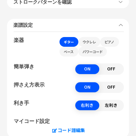
ストロークパターンを確認
楽譜設定
楽器
ギター
ウクレレ
ピアノ
ベース
パワーコード
簡単弾き
ON
OFF
押さえ方表示
ON
OFF
利き手
右利き
左利き
マイコード設定
コード譜編集