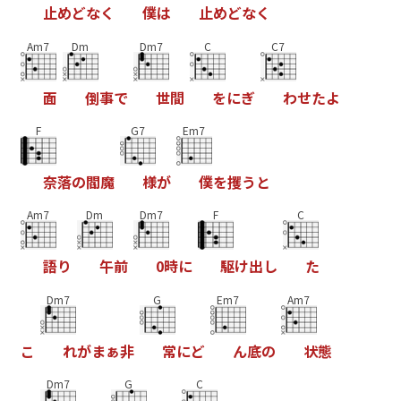
止
め
ど
な
く
僕
は
止
め
ど
な
く
Am7
Dm
Dm7
C
C7
面
倒
事
で
世
間
を
に
ぎ
わ
せ
た
よ
F
G7
Em7
奈
落
の
閻
魔
様
が
僕
を
攫
う
と
Am7
Dm
Dm7
F
C
語
り
午
前
0
時
に
駆
け
出
し
た
Dm7
G
Em7
Am7
こ
れ
が
ま
ぁ
非
常
に
ど
ん
底
の
状
態
Dm7
G
C