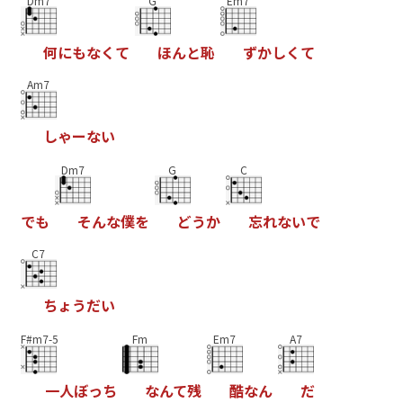
Dm7
G
Em7
何
に
も
な
く
て
ほ
ん
と
恥
ず
か
し
く
て
Am7
し
ゃ
ー
な
い
Dm7
G
C
で
も
そ
ん
な
僕
を
ど
う
か
忘
れ
な
い
で
C7
ち
ょ
う
だ
い
F#m7-5
Fm
Em7
A7
一
人
ぼ
っ
ち
な
ん
て
残
酷
な
ん
だ