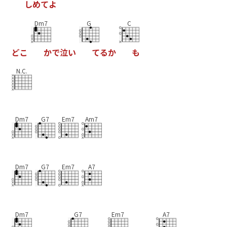
し
め
て
よ
Dm7
G
C
ど
こ
か
で
泣
い
て
る
か
も
N.C.
Dm7
G7
Em7
Am7
Dm7
G7
Em7
A7
Dm7
G7
Em7
A7