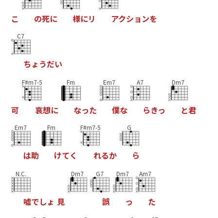
こ
の
死
に
様
に
リ
ア
ク
シ
ョ
ン
を
C7
ち
ょ
う
だ
い
F#m7-5
Fm
Em7
A7
Dm7
可
哀
想
に
な
っ
た
僕
な
ら
き
っ
と
君
Em7
Fm
F#m7-5
G
は
助
け
て
く
れ
る
か
ら
N.C.
Dm7
G7
Dm7
Am7
嘘
で
し
ょ
見
誤
っ
た