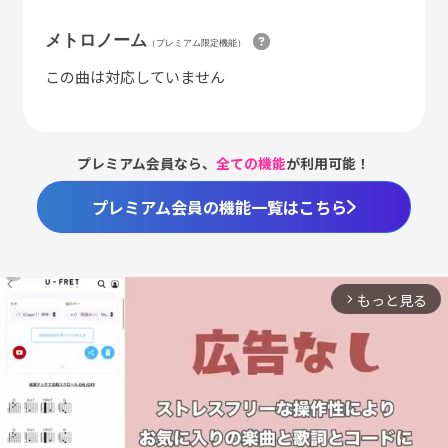
メトロノーム
（プレミアム限定機能）
この曲は対応していません
プレミアム会員なら、
全ての機能
が利用可能！
プレミアム会員の機能一覧はこちら
もっと見る
arrow_forward_ios