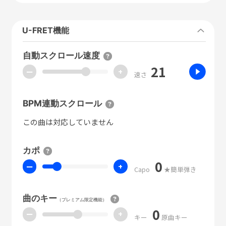
U-FRET機能
自動スクロール速度
21
ー
+
速さ
BPM連動スクロール
この曲は対応していません
カポ
0
ー
+
Capo
★簡単弾き
曲のキー
（プレミアム限定機能）
0
ー
+
キー
原曲キー