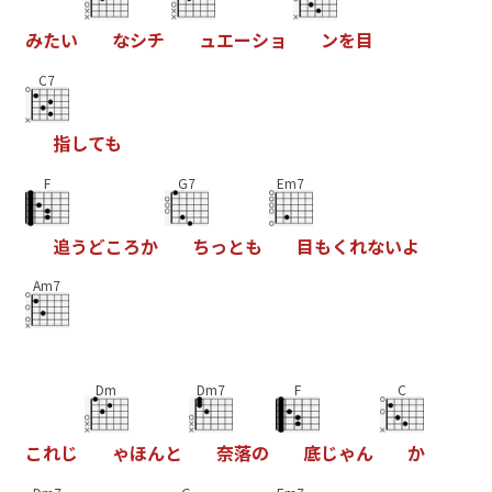
み
た
い
な
シ
チ
ュ
エ
ー
シ
ョ
ン
を
目
C7
指
し
て
も
F
G7
Em7
追
う
ど
こ
ろ
か
ち
っ
と
も
目
も
く
れ
な
い
よ
Am7
Dm
Dm7
F
C
こ
れ
じ
ゃ
ほ
ん
と
奈
落
の
底
じ
ゃ
ん
か