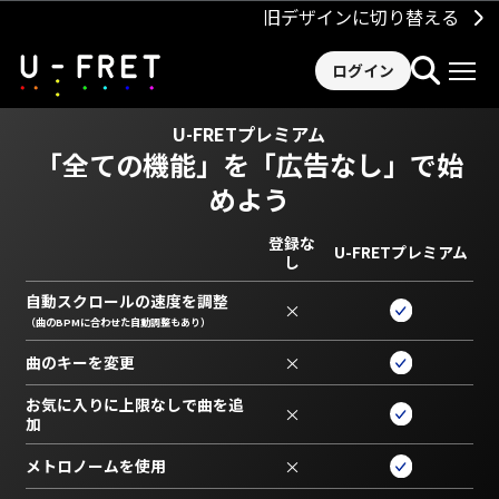
旧デザインに切り替える
ログイン
U-FRETプレミアム
「全ての機能」を
「広告なし」で始
めよう
登録な
U-FRETプレミアム
し
自動スクロールの速度を調整
×
（曲のBPMに合わせた自動調整もあり）
曲のキーを変更
×
お気に入りに上限なしで曲を追
×
加
メトロノームを使用
×