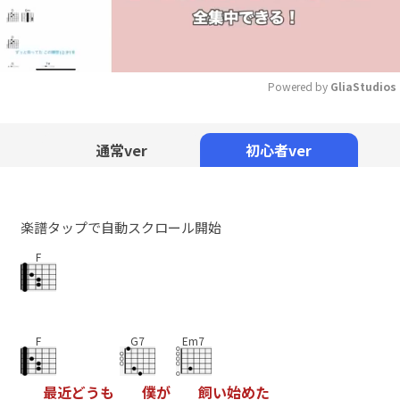
Powered by 
GliaStudios
Mute
通常ver
初心者ver
楽譜タップで自動スクロール開始
F
F
G7
Em7
最
近
ど
う
も
僕
が
飼
い
始
め
た