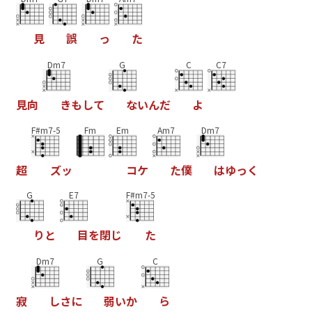
見
誤
っ
た
Dm7
G
C
C7
見
向
き
も
し
て
な
い
ん
だ
よ
F#m7-5
Fm
Em
Am7
Dm7
超
ズ
ッ
コ
ケ
た
僕
は
ゆ
っ
く
G
E7
F#m7-5
り
と
目
を
閉
じ
た
Dm7
G
C
寂
し
さ
に
弱
い
か
ら