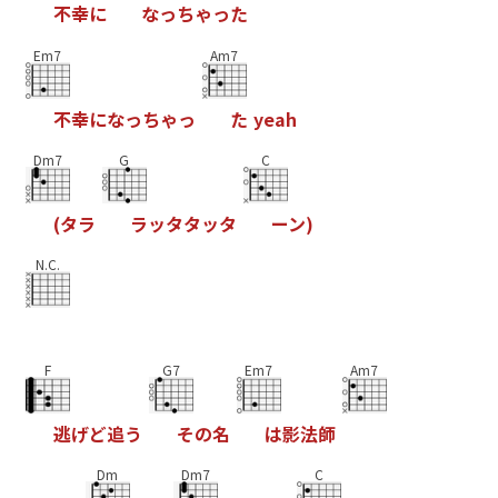
不
幸
に
な
っ
ち
ゃ
っ
た
Em7
Am7
不
幸
に
な
っ
ち
ゃ
っ
た
y
e
a
h
Dm7
G
C
(
タ
ラ
ラ
ッ
タ
タ
ッ
タ
ー
ン
)
N.C.
F
G7
Em7
Am7
逃
げ
ど
追
う
そ
の
名
は
影
法
師
Dm
Dm7
C