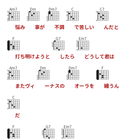
Am7
Dm
Dm7
C
C7
悩
み
事
が
不
調
で
苦
し
い
ん
だ
と
F
G7
Em7
打
ち
明
け
よ
う
と
し
た
ら
ど
う
し
て
君
は
Am7
Dm
Dm7
F
ま
た
ヴ
ィ
ー
ナ
ス
の
オ
ー
ラ
を
纏
う
ん
C
だ
F
G7
Em7