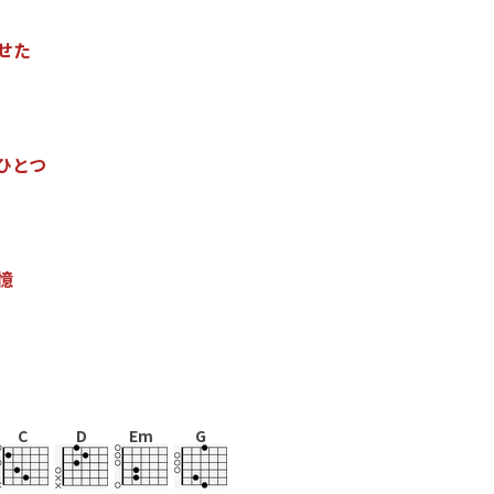
せ
た
ひ
と
つ
憶
C
D
Em
G