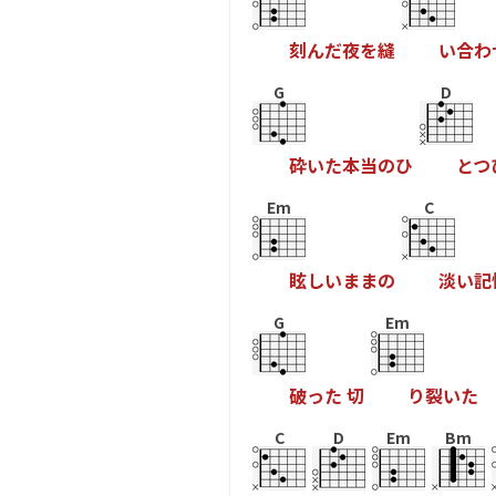
刻
ん
だ
夜
を
縫
い
合
わ
G
D
砕
い
た
本
当
の
ひ
と
つ
Em
C
眩
し
い
ま
ま
の
淡
い
記
G
Em
破
っ
た
切
り
裂
い
た
C
D
Em
Bm