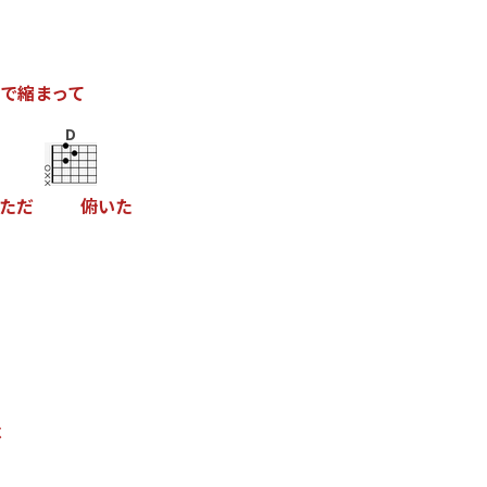
で
縮
ま
っ
て
D
た
だ
俯
い
た
べ