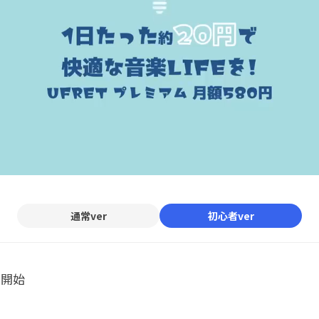
通常ver
初心者ver
ル開始