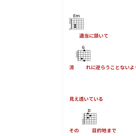
Em
適
当
に
頷
い
て
G
流
れ
に
逆
ら
う
こ
と
な
い
よ
見
え
透
い
て
い
る
D
そ
の
目
的
地
ま
で