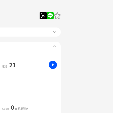
21
速さ
0
Capo
★簡単弾き