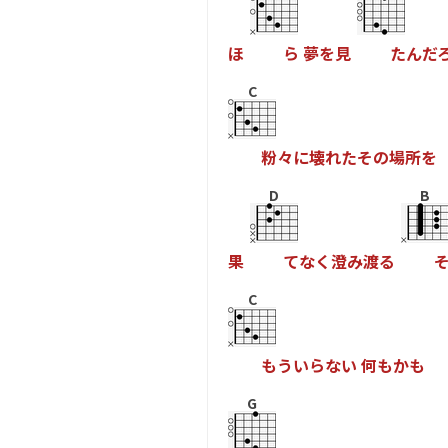
ほ
ら
夢
を
見
た
ん
だ
C
粉
々
に
壊
れ
た
そ
の
場
所
を
D
B
果
て
な
く
澄
み
渡
る
C
も
う
い
ら
な
い
何
も
か
も
G