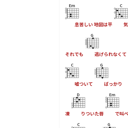
Em
C
息
苦
し
い
地
図
は
平
気
G
そ
れ
で
も
逃
げ
ら
れ
な
く
て
C
G
嘘
つ
い
て
ば
っ
か
り
D
Em
凍
り
つ
い
た
唇
で
叫
C
G