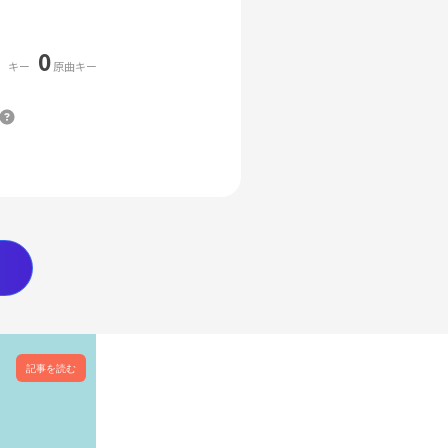
0
キー
原曲キー
記事を読む