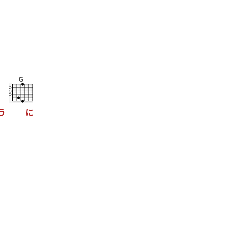
G
う
に