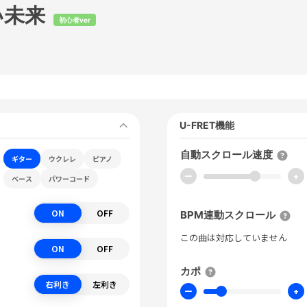
い未来
初心者ver
U-FRET機能
自動スクロール速度
ギター
ウクレレ
ピアノ
ー
+
ベース
パワーコード
ON
OFF
BPM連動スクロール
この曲は対応していません
ON
OFF
カポ
右利き
左利き
ー
+