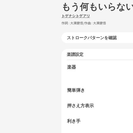
もう何もいらな
トゲナシトゲアリ
作詞 :
大濱健悟
/作曲 :
大濱健悟
ストロークパターンを確認
楽譜設定
楽器
簡単弾き
押さえ方表示
利き手