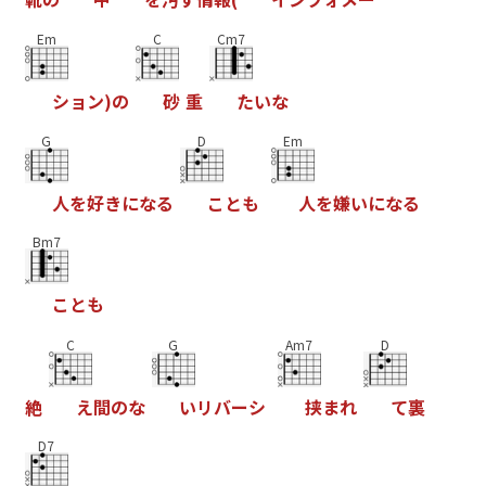
Em
C
Cm7
シ
ョ
ン
)
の
砂
重
た
い
な
G
D
Em
人
を
好
き
に
な
る
こ
と
も
人
を
嫌
い
に
な
る
Bm7
こ
と
も
C
G
Am7
D
絶
え
間
の
な
い
リ
バ
ー
シ
挟
ま
れ
て
裏
D7