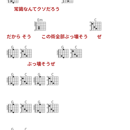
常
識
な
ん
て
ク
ソ
だ
ろ
う
Em
C
だ
か
ら
そ
う
こ
の
街
全
部
ぶ
っ
壊
そ
う
ぜ
G
C
G
C
ぶ
っ
壊
そ
う
ぜ
G
C
G
C
G
C
G
C
G
C