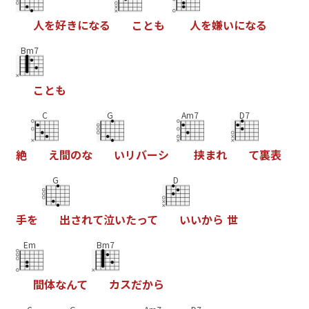
人
を
好
き
に
な
る
こ
と
も
人
を
嫌
い
に
な
る
Bm7
こ
と
も
C
G
Am7
D7
絶
え
間
の
な
い
リ
バ
ー
シ
挟
ま
れ
て
裏
表
G
D
手
を
出
さ
れ
て
泣
い
た
っ
て
い
い
か
ら
世
Em
Bm7
間
体
な
ん
て
カ
ス
だ
か
ら