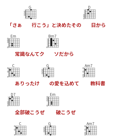
G
D
「
さ
ぁ
行
こ
う
」
と
決
め
た
そ
の
日
か
ら
Em
Bm7
常
識
な
ん
て
ク
ソ
だ
か
ら
C
G
Am7
あ
り
っ
た
け
の
愛
を
込
め
て
教
科
書
D7
Em
全
部
破
こ
う
ぜ
破
こ
う
ぜ
C
G
Am7