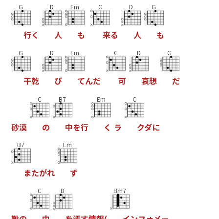
G
D
Em
C
D
G
行
く
人
も
来
る
人
も
G
D
Em
C
D
G
干
乾
び
て
ん
だ
可
哀
想
だ
C
B7
Em
C
砂
漠
の
中
を
行
く
ラ
ク
ダ
に
B7
Em
ま
た
が
れ
ず
C
D
Bm7
靴
の
中
を
汚
す
情
報
(
イ
ン
フ
ォ
メ
ー