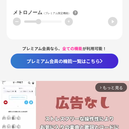
メトロノーム
（プレミアム限定機能）
ー
+
プレミアム会員なら、
全ての機能
が利用可能！
プレミアム会員の機能一覧はこちら
もっと見る
arrow_forward_ios