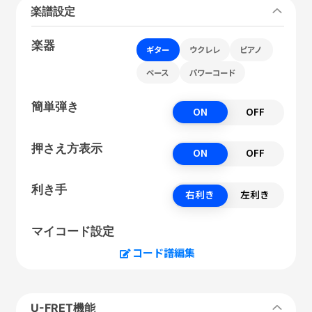
楽譜設定
楽器
ギター
ウクレレ
ピアノ
ベース
パワーコード
簡単弾き
ON
OFF
押さえ方表示
ON
OFF
利き手
右利き
左利き
マイコード設定
コード譜編集
U-FRET機能