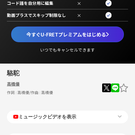
コード譜を自分用に編集
×
動画プラスでスキップ制限なし
×
今すぐU-FRETプレミアムをはじめる
いつでもキャンセルできます
駱駝
高橋優
作詞 :
高橋優
/作曲 :
高橋優
ミュージックビデオを表示