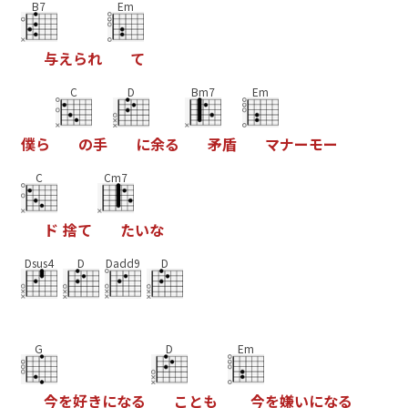
B7
Em
与
え
ら
れ
て
C
D
Bm7
Em
僕
ら
の
手
に
余
る
矛
盾
マ
ナ
ー
モ
ー
C
Cm7
ド
捨
て
た
い
な
Dsus4
D
Dadd9
D
G
D
Em
今
を
好
き
に
な
る
こ
と
も
今
を
嫌
い
に
な
る