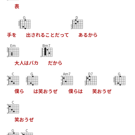
表
G
D
手
を
出
さ
れ
る
こ
と
だ
っ
て
あ
る
か
ら
Em
Bm7
大
人
は
バ
カ
だ
か
ら
C
G
Am7
D7
G
僕
ら
は
笑
お
う
ぜ
僕
ら
は
笑
お
う
ぜ
C
笑
お
う
ぜ
G
C