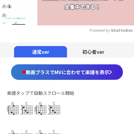
Powered by 
GliaStudios
Mute
通常ver
初心者ver
動画プラスでMVに合わせて楽譜を表示
楽譜タップで自動スクロール開始
G
C
G
C
G
C
G
C