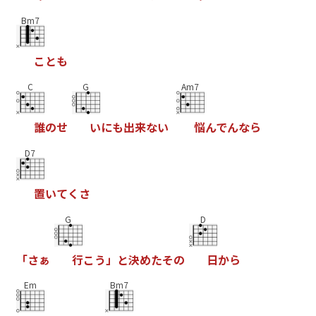
Bm7
こ
と
も
C
G
Am7
誰
の
せ
い
に
も
出
来
な
い
悩
ん
で
ん
な
ら
D7
置
い
て
く
さ
G
D
「
さ
ぁ
行
こ
う
」
と
決
め
た
そ
の
日
か
ら
Em
Bm7