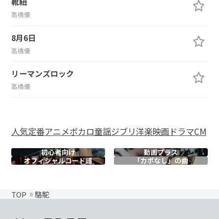
靴紐
高橋優
8月6日
高橋優
リーマンズロック
高橋優
人気
定番
アニメ
ボカロ
童謡
ジブリ
洋楽
映画
ドラマ
CM
初心者向け
動画プラス
オフィシャル
コード譜
「カポなし」の曲
TOP
駱駝