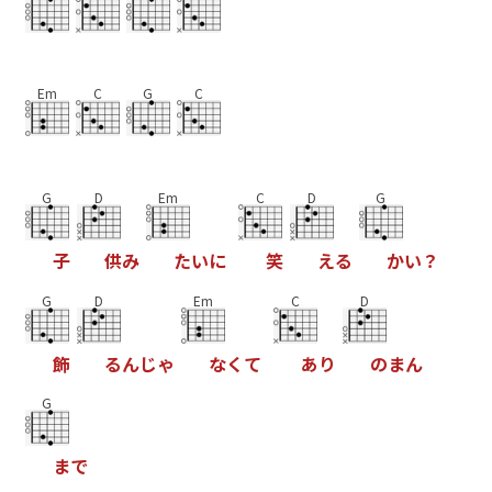
Em
C
G
C
G
D
Em
C
D
G
子
供
み
た
い
に
笑
え
る
か
い
？
G
D
Em
C
D
飾
る
ん
じ
ゃ
な
く
て
あ
り
の
ま
ん
G
ま
で