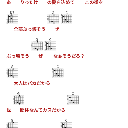
あ
り
っ
た
け
の
愛
を
込
め
て
こ
の
街
を
D7
G
C
全
部
ぶ
っ
壊
そ
う
ぜ
G
C
ぶ
っ
壊
そ
う
ぜ
な
ぁ
そ
う
だ
ろ
？
G
C
大
人
は
バ
カ
だ
か
ら
G
C
世
間
体
な
ん
て
カ
ス
だ
か
ら
G
C