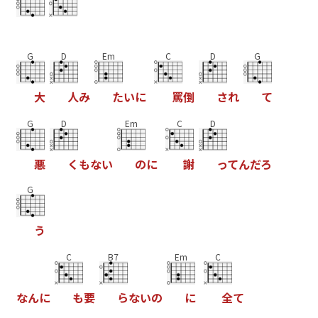
G
D
Em
C
D
G
大
人
み
た
い
に
罵
倒
さ
れ
て
G
D
Em
C
D
悪
く
も
な
い
の
に
謝
っ
て
ん
だ
ろ
G
う
C
B7
Em
C
な
ん
に
も
要
ら
な
い
の
に
全
て