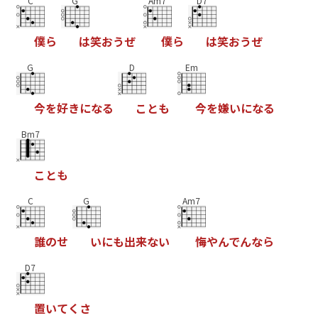
C
G
Am7
D7
僕
ら
は
笑
お
う
ぜ
僕
ら
は
笑
お
う
ぜ
G
D
Em
今
を
好
き
に
な
る
こ
と
も
今
を
嫌
い
に
な
る
Bm7
こ
と
も
C
G
Am7
誰
の
せ
い
に
も
出
来
な
い
悔
や
ん
で
ん
な
ら
D7
置
い
て
く
さ