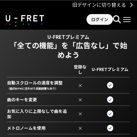
旧デザインに切り替える
ログイン
U-FRETプレミアム
「全ての機能」を
「広告なし」で始
めよう
登録な
U-FRETプレミアム
し
自動スクロールの速度を調整
×
（曲のBPMに合わせた自動調整もあり）
曲のキーを変更
×
お気に入りに上限なしで曲を追
×
加
メトロノームを使用
×