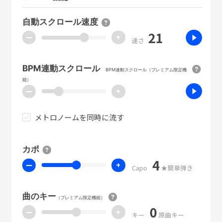
自動スクロール速度
21
ー
+
速さ
BPM連動スクロール
BPM連動スクロール（プレミアム限定機
能）
ー
+
メトロノームを同時に流す
カポ
4
ー
+
Capo
★簡単弾き
曲のキー
（プレミアム限定機能）
0
ー
+
キー
原曲キー